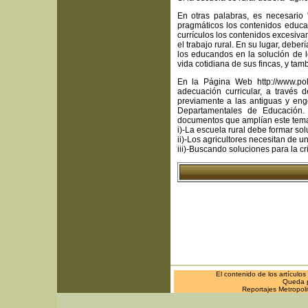
En otras palabras, es necesario "
pragmáticos los contenidos educa
currículos los contenidos excesivam
el trabajo rural. En su lugar, deber
los educandos en la solución de 
vida cotidiana de sus fincas, y ta
En la Página Web http://www.pola
adecuación curricular, a través
previamente a las antiguas y engo
Departamentales de Educación. 
documentos que amplían este tem
i)-La escuela rural debe formar so
ii)-Los agricultores necesitan de 
iii)-Buscando soluciones para la cri
El contenido de los artículo
Queda pr
Reportajes Metropol