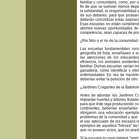
familiar y comunitaria, como, por 
fin de que se vuelvan menos depen
la solidaridad, la responsabilidad
de sus deberes; para que posean 
deberán concretizar estas aspiraci
Esas escuelas no están cumpliendo 
abrirles nuevas oportunidades de
competencia, sean capaces de prota
¿Río Nilo o el río de la comunidad 
Las escuelas fundamentales rural
geografía de Asia, enseñasen a su
las atenciones de los educandos 
eficiencia, los animales existente
familiar. Dichas escuelas serían má
ganadería, cómo identificar y eli
enfermedades. En vez de hacerles
deberían evitar la polución de otro 
¿Jardines Colgantes de la Babiloni
Antes de abordar los Jardines C
implantar huertas y árboles frutal
para que éste siga produciendo con
continentes, deberían enseñarles
otorgaron una educación ejemplar
problemas de la comunidad y que pr
el uso adecuado de los escasos r
ejemplos de aquellos "héroes" de
que no poseen vicios, que no practi
Si la escuela es rural deberá "agricu