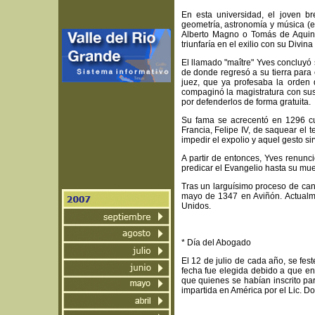
En esta universidad, el joven bre
geometría, astronomía y música (el
Alberto Magno o Tomás de Aquin
triunfaría en el exilio con su Divin
El llamado "maître" Yves concluyó 
de donde regresó a su tierra para 
juez, que ya profesaba la orden 
compaginó la magistratura con su
por defenderlos de forma gratuita.
Su fama se acrecentó en 1296 cu
Francia, Felipe IV, de saquear el t
impedir el expolio y aquel gesto si
A partir de entonces, Yves renunc
predicar el Evangelio hasta su mu
Tras un larguísimo proceso de can
mayo de 1347 en Aviñón. Actualme
Unidos.
* Día del Abogado
El 12 de julio de cada año, se fe
fecha fue elegida debido a que en
que quienes se habían inscrito pa
impartida en América por el Lic. D