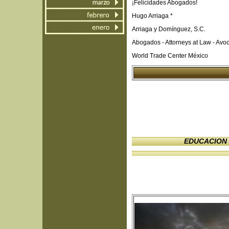
¡Felicidades Abogados!
Hugo Arriaga *
Arriaga y Domínguez, S.C.
Abogados - Attorneys at Law - Avoca
World Trade Center México
EDUCACION 