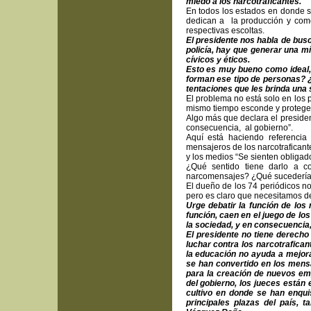
miedo a los narcotraficantes.
En todos los estados en donde s
dedican a la producción y come
respectivas escoltas.
El presidente nos habla de bus
policía, hay que generar una mí
cívicos y éticos.
Esto es muy bueno como ideal,
forman ese tipo de personas? ¿
tentaciones que les brinda un
El problema no está solo en los 
mismo tiempo esconde y protege 
Algo más que declara el president
consecuencia, al gobierno”.
Aquí está haciendo referenci
mensajeros de los narcotraficant
y los medios “Se sienten obligado
¿Qué sentido tiene darlo a c
narcomensajes? ¿Qué sucedería s
El dueño de los 74 periódicos n
pero es claro que necesitamos deb
Urge debatir la función de los
función, caen en el juego de lo
la sociedad, y en consecuencia
El presidente no tiene derecho
luchar contra los narcotrafican
la educación no ayuda a mejora
se han convertido en los mensaj
para la creación de nuevos em
del gobierno, los jueces están 
cultivo en donde se han enqui
principales plazas del país, 