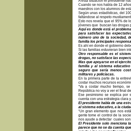
A esta situación el presidente ha
Cuando se nos habla de 12 años 
maestros con los alumnos de es
Según unas estadísticas, del 1
faltándose al respeto mustiament
Esto nos revela que el 95% de l
jóvenes que buscan las drogas pa
Aquí es donde está el problema
para satisfacer las expectat
número uno de la sociedad, d
familia los principales respons
Es ahí en donde el gobierno debe
Si las familias estuvieran bien in
Otro responsable es el sistem
drogas, no satisface las expecta
Mas que apoyarse en el ejercito
familia y al sistema educativ
seguro que sería menos cost
militares y policíacas.
En la primera parte de la entre
costar muchos recursos económic
“Va a costar mucho tiempo, se
República no voy a ver el final de
Ese pesimismo se explica por so
cuenta con una estrategia clara y
El presidente habla de una estr
al sistema educativo, a la ciud
“Un gran elemento que nos está 
gente tome el control de la soci
nos ayude a detectar cuales son 
El Presidente solo menciona la
parece que no se da cuenta que 