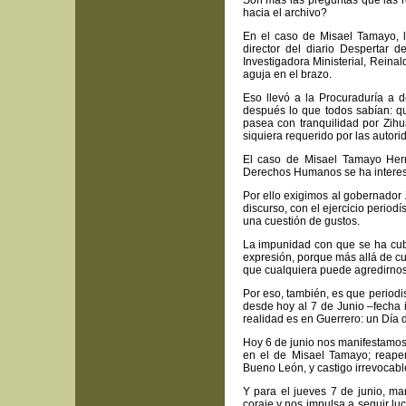
Son más las preguntas que las r
hacia el archivo?
En el caso de Misael Tamayo, l
director del diario Despertar 
Investigadora Ministerial, Rein
aguja en el brazo.
Eso llevó a la Procuraduría a d
después lo que todos sabían: q
pasea con tranquilidad por Zihu
siquiera requerido por las autor
El caso de Misael Tamayo Hern
Derechos Humanos se ha interesa
Por ello exigimos al gobernador
discurso, con el ejercicio periodí
una cuestión de gustos.
La impunidad con que se ha cubi
expresión, porque más allá de cu
que cualquiera puede agredirnos
Por eso, también, es que period
desde hoy al 7 de Junio –fecha 
realidad es en Guerrero: un Día 
Hoy 6 de junio nos manifestamos 
en el de Misael Tamayo; reapert
Bueno León, y castigo irrevocable
Y para el jueves 7 de junio, ma
coraje y nos impulsa a seguir l