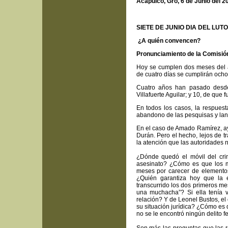
Acapulco, Gro, 6 de Junio del 2
SIETE DE JUNIO DIA DEL LUT
¿A quién convencen?
Pronunciamiento de la Comisi
Hoy se cumplen dos meses del a
de cuatro días se cumplirán och
Cuatro años han pasado desde
Villafuerte Aguilar; y 10, de que
En todos los casos, la respuest
abandono de las pesquisas y lan
En el caso de Amado Ramírez, ay
Durán. Pero el hecho, lejos de tr
la atención que las autoridades n
¿Dónde quedó el móvil del cr
asesinato? ¿Cómo es que los mi
meses por carecer de elementos
¿Quién garantiza hoy que la 
transcurrido los dos primeros me
una muchacha”? Si ella tenía 
relación? Y de Leonel Bustos, el
su situación jurídica? ¿Cómo es
no se le encontró ningún delito f