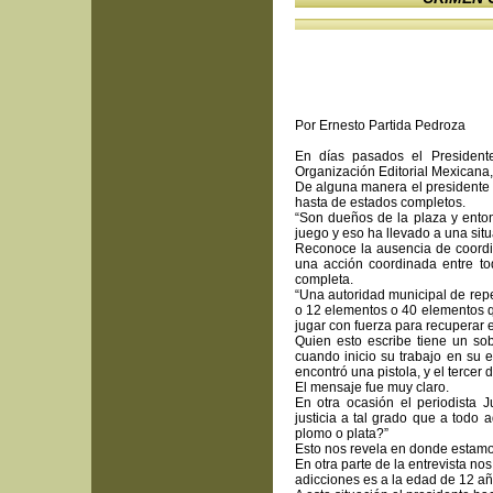
Por Ernesto Partida Pedroza
En días pasados el President
Organización Editorial Mexicana,
De alguna manera el presidente r
hasta de estados completos.
“Son dueños de la plaza y entonc
juego y eso ha llevado a una situ
Reconoce la ausencia de coordi
una acción coordinada entre tod
completa.
“Una autoridad municipal de rep
o 12 elementos o 40 elementos q
jugar con fuerza para recuperar e
Quien esto escribe tiene un sob
cuando inicio su trabajo en su e
encontró una pistola, y el tercer 
El mensaje fue muy claro.
En otra ocasión el periodista J
justicia a tal grado que a todo 
plomo o plata?”
Esto nos revela en donde estamos
En otra parte de la entrevista no
adicciones es a la edad de 12 a