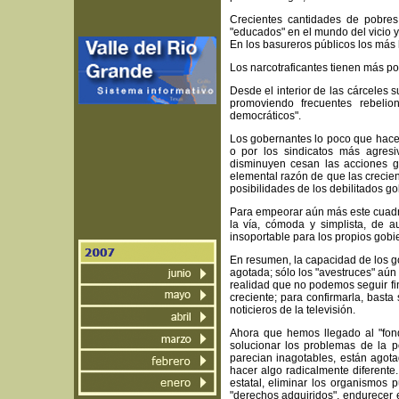
Crecientes cantidades de pobres 
"educados" en el mundo del vicio y
En los basureros públicos los más
Los narcotraficantes tienen más po
Desde el interior de las cárcele
promoviendo frecuentes rebelio
democráticos".
Los gobernantes lo poco que hace
o por los sindicatos más agresi
disminuyen cesan las acciones g
elemental razón de que las crecie
posibilidades de los debilitados go
Para empeorar aún más este cuadro
la vía, cómoda y simplista, de 
insoportable para los propios gobi
En resumen, la capacidad de los go
agotada; sólo los "avestruces" aú
realidad que no podemos seguir fi
creciente; para confirmarla, basta 
noticieros de la televisión.
Ahora que hemos llegado al "fond
solucionar los problemas de la p
parecian inagotables, están ago
hacer algo radicalmente diferente.
estatal, eliminar los organismos p
"derechos adquiridos", endurecer e