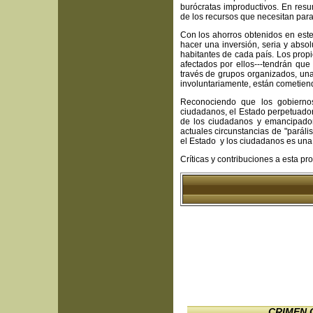
burócratas improductivos. En res
de los recursos que necesitan para
Con los ahorros obtenidos en este
hacer una inversión, seria y absol
habitantes de cada país. Los pro
afectados por ellos---tendrán qu
través de grupos organizados, una 
involuntariamente, están cometiend
Reconociendo que los gobierno
ciudadanos, el Estado perpetuado
de los ciudadanos y emancipador
actuales circunstancias de "paráli
el Estado y los ciudadanos es una p
Críticas y contribuciones a esta pr
CRIMEN 