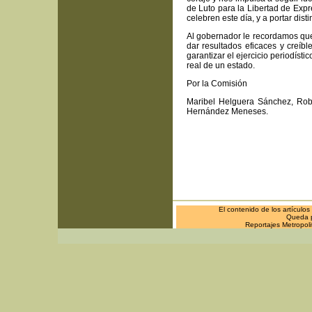
de Luto para la Libertad de Exp
celebren este día, y a portar disti
Al gobernador le recordamos que
dar resultados eficaces y creíb
garantizar el ejercicio periodís
real de un estado.
Por la Comisión
Maribel Helguera Sánchez, Rob
Hernández Meneses.
El contenido de los artículo
Queda pr
Reportajes Metropol