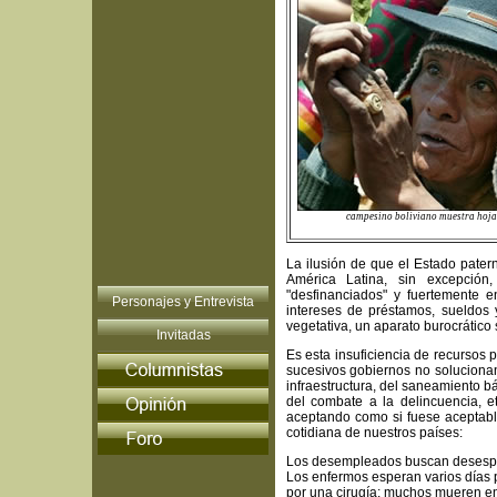
campesino boliviano muestra hoja 
La ilusión de que el Estado pater
América Latina, sin excepción,
"desfinanciados" y fuertemente
Personajes y Entrevista
intereses de préstamos, sueldos 
vegetativa, un aparato burocrático
Invitadas
Es esta insuficiencia de recursos pú
sucesivos gobiernos no solucionan 
infraestructura, del saneamiento bá
del combate a la delincuencia, e
aceptando como si fuese aceptable
cotidiana de nuestros países:
Los desempleados buscan desesp
Los enfermos esperan varios días
por una cirugía; muchos mueren en l