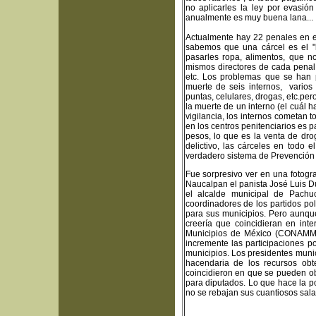
no aplicarles la ley por evasión
anualmente es muy buena lana...
Actualmente hay 22 penales en el
sabemos que una cárcel es el "h
pasarles ropa, alimentos, que n
mismos directores de cada penal 
etc. Los problemas que se han
muerte de seis internos, varios
puntas, celulares, drogas, etc.pe
la muerte de un interno (el cuál
vigilancia, los internos cometan 
en los centros penitenciarios es p
pesos, lo que es la venta de drog
delictivo, las cárceles en todo 
verdadero sistema de Prevención
Fue sorpresivo ver en una fotogra
Naucalpan el panista José Luis Du
el alcalde municipal de Pachu
coordinadores de los partidos po
para sus municipios. Pero aunque
creería que coincidieran en int
Municipios de México (CONAMM).
incremente las participaciones p
municipios. Los presidentes munic
hacendaria de los recursos obt
coincidieron en que se pueden ob
para diputados. Lo que hace la p
no se rebajan sus cuantiosos sal