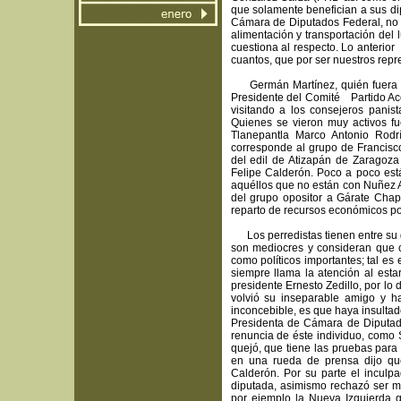
que solamente benefician a sus dip
Cámara de Diputados Federal, no 
alimentación y transportación del 
cuestiona al respecto. Lo anterio
cuantos, que por ser nuestros repr
Germán Martínez, quién fuera el 
Presidente del Comité Partido Ac
visitando a los consejeros panis
Quienes se vieron muy activos f
Tlanepantla Marco Antonio Rodr
corresponde al grupo de Francisco
del edil de Atizapán de Zaragoza
Felipe Calderón. Poco a poco es
aquéllos que no están con Nuñez 
del grupo opositor a Gárate Chap
reparto de recursos económicos por
Los perredistas tienen entre su 
son mediocres y consideran que c
como políticos importantes; tal e
siempre llama la atención al est
presidente Ernesto Zedillo, por lo
volvió su inseparable amigo y h
inconcebible, es que haya insultad
Presidenta de Cámara de Diputados
renuncia de éste individuo, como 
quejó, que tiene las pruebas para
en una rueda de prensa dijo que
Calderón. Por su parte el inculpa
diputada, asimismo rechazó ser mi
por ejemplo la Nueva Izquierda 