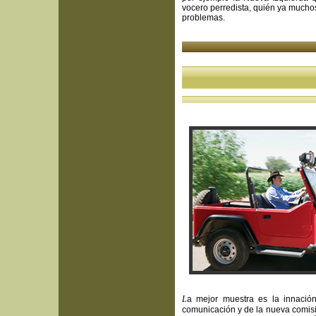
vocero perredista, quién ya mucho
problemas.
L
a mejor muestra es la innació
comunicación y de la nueva comisi