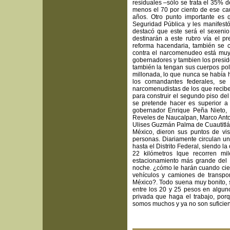
residuales –sólo se trata el 35% d
menos el 70 por ciento de ese cau
años. Otro punto importante es 
Seguridad Pública y les manifestó
destacó que este será el sexenio
destinarán a este rubro vía el p
reforma hacendaria, también se c
contra el narcomenudeo está muy d
gobernadores y tambien los presid
también la tengan sus cuerpos poli
millonada, lo que nunca se había 
los comandantes federales, se
narcomenudistas de los que reciben
para construir el segundo piso del
se pretende hacer es superior a 
gobernador Enrique Peña Nieto, 
Reveles de Naucalpan, Marco Anto
Ulises Guzmán Palma de Cuautitlán 
México, dieron sus puntos de vi
personas. Diariamente circulan un
hasta el Distrito Federal, siendo l
22 kilómetros lque recorren mil
estacionamiento más grande del m
noche. ¿cómo le harán cuando cierr
vehículos y camiones de transpor
México?. Todo suena muy bonito, s
entre los 20 y 25 pesos en alguno
privada que haga el trabajo, por
somos muchos y ya no son suficiente