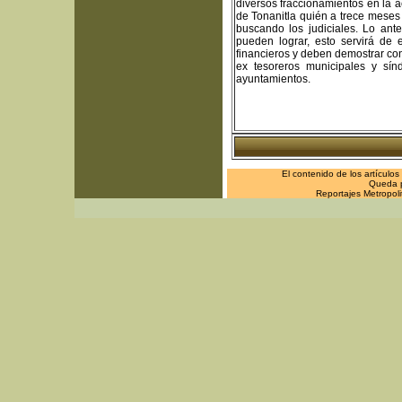
diversos fraccionamientos en la a
de Tonanitla quién a trece meses 
buscando los judiciales. Lo ant
pueden lograr, esto servirá d
financieros y deben demostrar co
ex tesoreros municipales y sí
ayuntamientos.
El contenido de los artículo
Queda pr
Reportajes Metropol