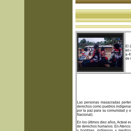
El 
en 
a 4
de 
Las personas masacradas perten
derechos como pueblos indígenas.
por la paz para su comunidad y o
Nacional).
En los últimos diez años, Acteal e
de derechos humanos. En Atenco,
y hombres, indígenas y mestizo