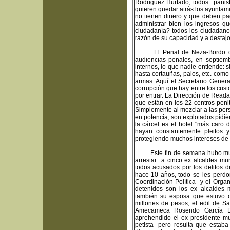
Rodríguez Hurtado, todos panis
quieren quedar atrás los ayuntam
no tienen dinero y que deben p
administrar bien los ingresos 
ciudadanía? todos los ciudadano
razón de su capacidad y a destajo,
El Penal de Neza-Bordo que d
audiencias penales, en septiem
internos, lo que nadie entiende: s
hasta cortauñas, palos, etc. co
armas. Aquí el Secretario Genera
corrupción que hay entre los cust
por entrar. La Dirección de Reada
que están en los 22 centros peni
Simplemente al mezclar a las per
en potencia, son explotados pidi
la cárcel es el hotel "más caro 
hayan constantemente pleitos y
protegiendo muchos intereses de 
Este fin de semana hubo mucha 
arrestar a cinco ex alcaldes mun
todos acusados por los delitos d
hace 10 años, todo se les perdon
Coordinación Política y el Orga
detenidos son los ex alcaldes m
también su esposa que estuvo c
millones de pesos; el edil de Sa
Amecameca Rosendo García Dom
aprehendido el ex presidente mu
petista- pero resulta que esta