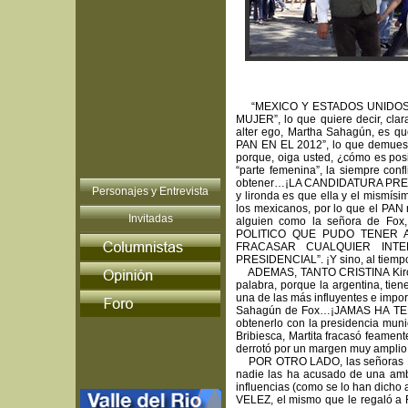
“MEXICO Y ESTADOS UNIDOS 
MUJER”, lo que quiere decir, cl
alter ego, Martha Sahagún, e
PAN EN EL 2012”, lo que demues
porque, oiga usted, ¿cómo es posi
“parte femenina”, la siempre confl
obtener…¡LA CANDIDATURA PRES
Personajes y Entrevista
y lironda es que ella y el mism
los mexicanos, por lo que el PAN
Invitadas
alguien como la señora de Fo
POLITICO QUE PUDO TENER A
FRACASAR CUALQUIER INT
PRESIDENCIAL”. ¡Y sino, al tiemp
ADEMAS, TANTO CRISTINA Kirchner,
palabra, porque la argentina, tie
una de las más influyentes e impo
Sahagún de Fox…¡JAMAS HA TEN
obtenerlo con la presidencia muni
Bribiesca, Martita fracasó feam
derrotó por un margen muy amplio
POR OTRO LADO, las señoras Kirc
nadie las ha acusado de una ambi
influencias (como se lo han dich
VELEZ, el mismo que le regaló a