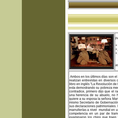
P
* 
* 
* 
Y
a
Ambos en los últimos días son el 
realizan entrevistas en diversos
libro en inglés "La Revol
esta demostrando su pobreza menta
contradice, primero dijo que el 
una herencia de su abuelo, no h
quiere a su esposa la señora Mar
mismo Secretario de Gobernación
sus declaraciones patrimoniales. 
marrullerías a nivel mundial en u
competencia en un par de tramo
examinaron los chips que traen 