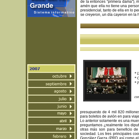
de la entonces “primera dama”)
amén que ella no tiene una perso
presidencial, tanto de ella en lo p
se creyeron, un día cayeron en la 
P
* 
* G
* 
Ni 
com
presupuesto de 4 mil 820 millone
para boletos de avión en para viaje
Lo anterior solamente es una mues
preguntamos ¿realmente los diput
otras más son para beneficio de 
sociedad. Los tres principales c
González Garza (PRD así como el 