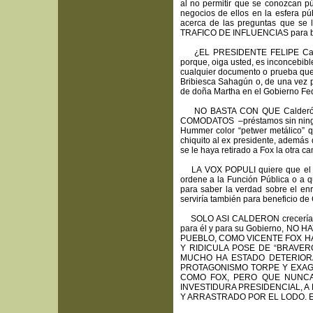
al no permitir que se conozcan p
negocios de ellos en la esfera pú
acerca de las preguntas que se 
TRAFICO DE INFLUENCIAS para ben
¿EL PRESIDENTE FELIPE Calderó
porque, oiga usted, es inconcebib
cualquier documento o prueba que 
Bribiesca Sahagún o, de una vez p
de doña Martha en el Gobierno Fe
NO BASTA CON QUE Calderón hay
COMODATOS –préstamos sin ningún 
Hummer color “petwer metálico” 
chiquito al ex presidente, además
se le haya retirado a Fox la otra 
LA VOX POPULI quiere que el Pre
ordene a la Función Pública o a q
para saber la verdad sobre el enr
serviría también para beneficio de
SOLO ASI CALDERON crecería pol
para él y para su Gobierno, 
PUEBLO, COMO VICENTE FOX 
Y RIDICULA POSE DE “BRAVER
MUCHO HA ESTADO DETERIORA
PROTAGONISMO TORPE Y EXAGE
COMO FOX, PERO QUE NUNCA,
INVESTIDURA PRESIDENCIAL, A
Y ARRASTRADO POR EL LODO. En