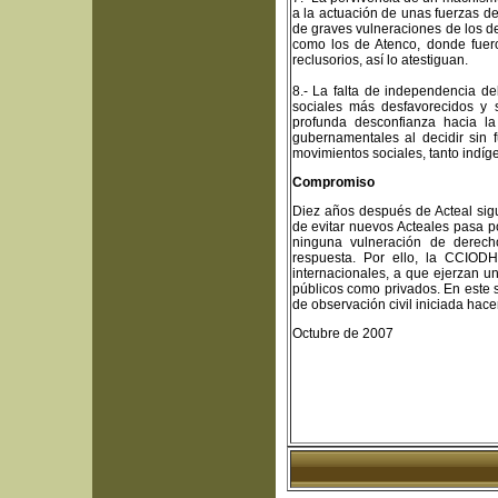
a la actuación de unas fuerzas d
de graves vulneraciones de los d
como los de Atenco, donde fuer
reclusorios, así lo atestiguan.
8.- La falta de independencia del
sociales más desfavorecidos y
profunda desconfianza hacia la
gubernamentales al decidir sin 
movimientos sociales, tanto indíge
Compromiso
Diez años después de Acteal sigu
de evitar nuevos Acteales pasa p
ninguna vulneración de derechos
respuesta. Por ello, la CCIODH
internacionales, a que ejerzan un
públicos como privados. En este 
de observación civil iniciada hace
Octubre de 2007