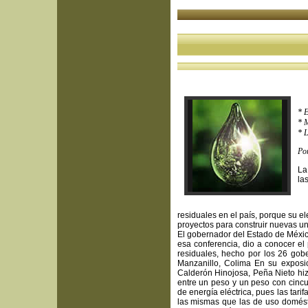
* E
* M
* L
Por
La
la
residuales en el país, porque su 
proyectos para construir nuevas u
El gobernador del Estado de Méxic
esa conferencia, dio a conocer el 
residuales, hecho por los 26 gob
Manzanillo, Colima En su exposic
Calderón Hinojosa, Peña Nieto hiz
entre un peso y un peso con cincu
de energía eléctrica, pues las tari
las mismas que las de uso domést