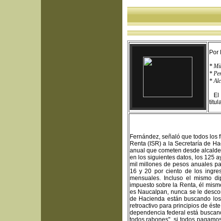
Por 
* Mil
* Pe
* Al
El O
titu
Fernández, señaló que todos los 
Renta (ISR) a la Secretaría de Ha
anual que cometen desde alcaldes
en los siguientes datos, los 125
mil millones de pesos anuales par
16 y 20 por ciento de los ingr
mensuales. Incluso el mismo di
impuesto sobre la Renta, él mism
es Naucalpan, nunca se le descon
de Hacienda están buscando los 
retroactivo para principios de és
dependencia federal está buscand
todos rabones", si todos pagamos