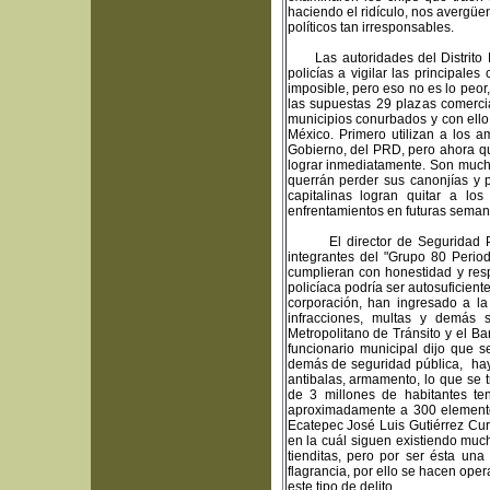
haciendo el ridículo, nos avergü
políticos tan irresponsables.
Las autoridades del Distrito Fe
policías a vigilar las principale
imposible, pero eso no es lo peo
las supuestas 29 plazas comerci
municipios conurbados y con ello 
México. Primero utilizan a los a
Gobierno, del PRD, pero ahora qu
lograr inmediatamente. Son mucho
querrán perder sus canonjías y 
capitalinas logran quitar a l
enfrentamientos en futuras semana
El director de Seguridad Públi
integrantes del "Grupo 80 Perio
cumplieran con honestidad y resp
policíaca podría ser autosuficien
corporación, han ingresado a l
infracciones, multas y demás 
Metropolitano de Tránsito y el B
funcionario municipal dijo que s
demás de seguridad pública, hay 
antibalas, armamento, lo que se 
de 3 millones de habitantes t
aproximadamente a 300 elementos
Ecatepec José Luis Gutiérrez Cur
en la cuál siguen existiendo muc
tienditas, pero por ser ésta un
flagrancia, por ello se hacen oper
este tipo de delito.