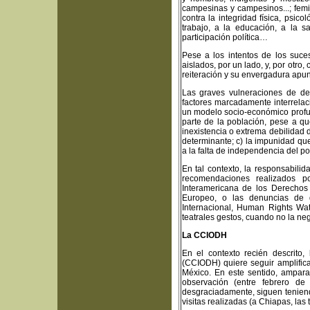
campesinas y campesinos...; femin
contra la integridad física, psico
trabajo, a la educación, a la s
participación política…
Pese a los intentos de los suce
aislados, por un lado, y, por otro,
reiteración y su envergadura apunt
Las graves vulneraciones de d
factores marcadamente interrelac
un modelo socio-económico profun
parte de la población, pese a qu
inexistencia o extrema debilidad 
determinante; c) la impunidad que
a la falta de independencia del pod
En tal contexto, la responsabilid
recomendaciones realizados po
Interamericana de los Derecho
Europeo, o las denuncias de d
Internacional, Human Rights Wat
teatrales gestos, cuando no la neg
La CCIODH
En el contexto recién descrito
(CCIODH) quiere seguir amplific
México. En este sentido, amparad
observación (entre febrero d
desgraciadamente, siguen tenien
visitas realizadas (a Chiapas, las 