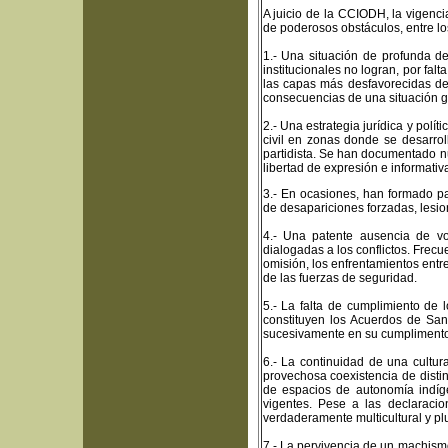
A juicio de la CCIODH, la vigen
de poderosos obstáculos, entre lo
1.- Una situación de profunda de
institucionales no logran, por fal
las capas más desfavorecidas de
consecuencias de una situación g
2.- Una estrategia jurídica y polít
civil en zonas donde se desarro
partidista. Se han documentado n
libertad de expresión e informativa
3.- En ocasiones, han formado pa
de desapariciones forzadas, lesi
4.- Una patente ausencia de vo
dialogadas a los conflictos. Frecu
omisión, los enfrentamientos ent
de las fuerzas de seguridad.
5.- La falta de cumplimiento de 
constituyen los Acuerdos de Sa
sucesivamente en su cumplimento h
6.- La continuidad de una cultur
provechosa coexistencia de distin
de espacios de autonomía indígen
vigentes. Pese a las declaracio
verdaderamente multicultural y plu
7.- La pervivencia de un machismo