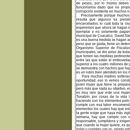
de pesos, por lo mismo deben 
funcionarios dado que no propor
corrupción existente en muchos r
Precisamente porque muchos fu
resulta que algunos ex presid
encarcelados, lo cuál toda la ci
esperemos que ahora se hagan la
ejemplar y no solamente pagand
municipal de Coacalco, David Sánc
es una buena medida se hagan aud
peso que se gasta, tiene un determ
Organismo Superior de Fiscaliza
municipales, se dio aviso de toda
que tomen las medidas pertinentes.
entre las que están el emboveda
superior a los cuatro millones de 
se demuestra con hechos que hay t
es un rubro bien atendido en los 
Para muchas madres solteras y j
oportunidad, eso lo vemos consta
joven mujer que tiene la prepar
pero más que nada su objetivo, es
es muy raro que este una mujer
Tonatzin, por cosas de la vida 
haciendo con los elementos policía
cumple con esa labor encomendad
elementos los cuales hay que est
la gente exige que haya más vigil
semana, hay que cumplir con s
responsable, cumplidora y exige
que cuando la mujer quiere, es q
solas y cuentan con su propio esf