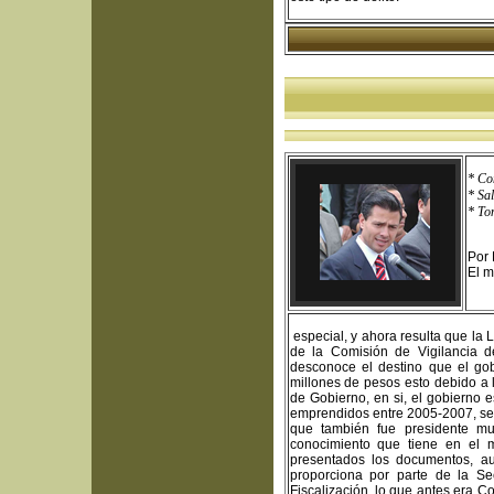
* Co
* Sa
* To
Por
El m
especial, y ahora resulta que la 
de la Comisión de Vigilancia d
desconoce el destino que el go
millones de pesos esto debido a 
de Gobierno, en si, el gobierno e
emprendidos entre 2005-2007, se 
que también fue presidente mu
conocimiento que tiene en el 
presentados los documentos, au
proporciona por parte de la Se
Fiscalización, lo que antes era C