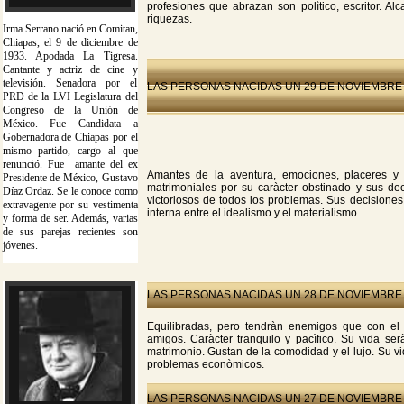
profesiones que abrazan son polìtico, escritor. A
riquezas.
Irma Serrano nació en Comitan,
Chiapas, el 9 de diciembre de
1933. Apodada La Tigresa.
Cantante y actriz de cine y
televisión. Senadora por el
LAS PERSONAS NACIDAS UN 29 DE NOVIEMBRE
PRD de la LVI Legislatura del
Congreso de la Unión de
México. Fue Candidata a
Gobernadora de Chiapas por el
mismo partido, cargo al que
renunció. Fue amante del ex
Amantes de la aventura, emociones, placeres y 
Presidente de México, Gustavo
matrimoniales por su caràcter obstinado y sus dec
Díaz Ordaz. Se le conoce como
victoriosos de todos los problemas. Sus decisiones
extravagente por su vestimenta
interna entre el idealismo y el materialismo.
y forma de ser. Además, varias
de sus parejas recientes son
jóvenes.
LAS PERSONAS NACIDAS UN 28 DE NOVIEMBRE
Equilibradas, pero tendràn enemigos que con el
amigos. Caràcter tranquilo y pacìfico. Su vida ser
matrimonio. Gustan de la comodidad y el lujo. Su vi
problemas econòmicos.
LAS PERSONAS NACIDAS UN 27 DE NOVIEMBRE