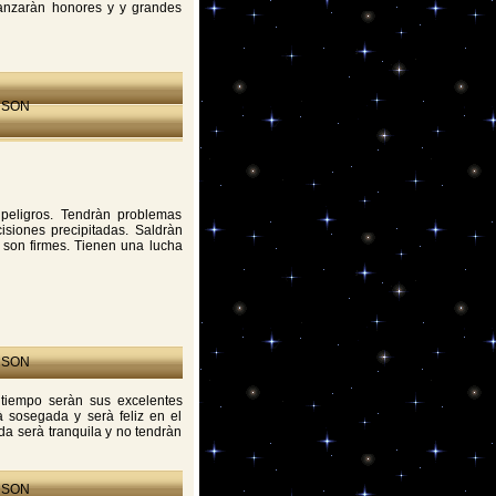
lcanzaràn honores y y grandes
 SON
peligros. Tendràn problemas
isiones precipitadas. Saldràn
 son firmes. Tienen una lucha
 SON
 tiempo seràn sus excelentes
à sosegada y serà feliz en el
da serà tranquila y no tendràn
 SON