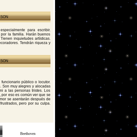
 SON
 especialmente para escribir.
por la familia. Harán buenos
Tienen inquietudes artísticas.
decoradores. Tendrán riqueza y
 SON
 funcionario público o locutor.
as. Son muy alegres y alocadas
i a las personas tristes. Los
, por eso es común ver que se
 amor se asentarán después de
rustrados, pero por su culpa.
Beethoven