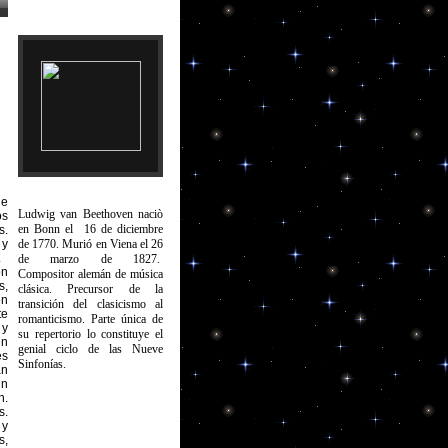
de
Ludwig van Beethoven naciò
os
en Bonn el 16 de diciembre
s.
 y
de 1770. Murió en Viena el 26
.
de marzo de 1827.
on
Compositor alemán de música
s,
clásica. Precursor de la
en
transición del clasicismo al
te
romanticismo. Parte única de
 y
su repertorio lo constituye el
en
genial ciclo de las Nueve
es
Sinfonías.
án
un
n.
s.
 y
s,