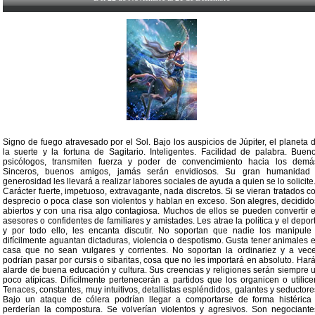
Signo de fuego atravesado por el Sol. Bajo los auspicios de Júpiter, el planeta 
la suerte y la fortuna de Sagitario. Inteligentes. Facilidad de palabra. Buen
psicólogos, transmiten fuerza y poder de convencimiento hacia los demá
Sinceros, buenos amigos, jamás serán envidiosos. Su gran humanidad
generosidad les llevará a realizar labores sociales de ayuda a quien se lo solicite
Carácter fuerte, impetuoso, extravagante, nada discretos. Si se vieran tratados c
desprecio o poca clase son violentos y hablan en exceso. Son alegres, decidido
abiertos y con una risa algo contagiosa. Muchos de ellos se pueden convertir 
asesores o confidentes de familiares y amistades. Les atrae la política y el depor
y por todo ello, les encanta discutir. No soportan que nadie los manipule
difícilmente aguantan dictaduras, violencia o despotismo. Gusta tener animales 
casa que no sean vulgares y corrientes. No soportan la ordinariez y a vec
podrían pasar por cursis o sibaritas, cosa que no les importará en absoluto. Har
alarde de buena educación y cultura. Sus creencias y religiones serán siempre 
poco atípicas. Difícilmente pertenecerán a partidos que los organicen o utilice
Tenaces, constantes, muy intuitivos, detallistas espléndidos, galantes y seductore
Bajo un ataque de cólera podrían llegar a comportarse de forma histérica
perderían la compostura. Se volverían violentos y agresivos. Son negociante