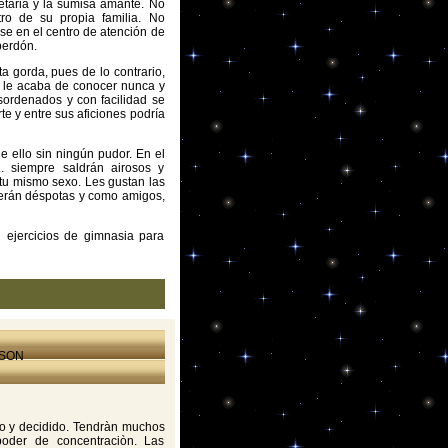
retaria y la sumisa amante. No
ro de su propia familia. No
rse en el centro de atención de
perdón.
a gorda, pues de lo contrario,
e le acaba de conocer nunca y
ordenados y con facilidad se
te y entre sus aficiones podría
e ello sin ningún pudor. En el
.. siempre saldrán airosos y
tu mismo sexo. Les gustan las
 serán déspotas y como amigos,
ejercicios de gimnasia para
 SON
iso y decidido. Tendràn muchos
poder de concentraciòn. Las