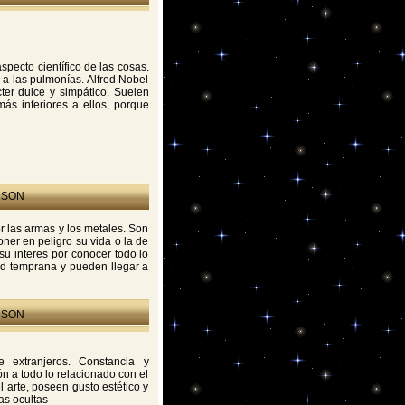
specto científico de las cosas.
 a las pulmonías. Alfred Nobel
ter dulce y simpático. Suelen
ás inferiores a ellos, porque
 SON
 las armas y los metales. Son
oner en peligro su vida o la de
su interes por conocer todo lo
ad temprana y pueden llegar a
 SON
 extranjeros. Constancia y
n a todo lo relacionado con el
 arte, poseen gusto estético y
as ocultas