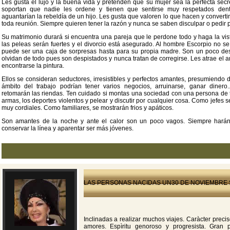
Les gusta el lujo y la buena vida y pretenden que su mujer sea la perfecta sec
soportan que nadie les ordene y tienen que sentirse muy respetados dent
aguantarían la rebeldía de un hijo. Les gusta que valoren lo que hacen y converti
toda reunión. Siempre quieren tener la razón y nunca se saben disculpar o pedir 
Su matrimonio durará si encuentra una pareja que le perdone todo y haga la vist
las peleas serán fuertes y el divorcio está asegurado. Al hombre Escorpio no s
puede ser una caja de sorpresas hasta para su propia madre. Son un poco des
olvidan de todo pues son despistados y nunca tratan de corregirse. Les atrae el ar
encontrarse la pintura.
Ellos se consideran seductores, irresistibles y perfectos amantes, presumiendo d
ámbito del trabajo podrían tener varios negocios, arruinarse, ganar dinero.
retomarán las riendas. Ten cuidado si montas una sociedad con una persona de 
armas, los deportes violentos y pelear y discutir por cualquier cosa. Como jefes
muy cordiales. Como familiares, se mostrarán frios y apáticos.
Son amantes de la noche y ante el calor son un poco vagos. Siempre harán 
conservar la línea y aparentar ser más jóvenes.
LAS PERSONAS NACIDAS UN30 DE NOVIEMBRE
Inclinadas a realizar muchos viajes. Caràcter prec
amores. Espìritu genoroso y progresista. Gran 