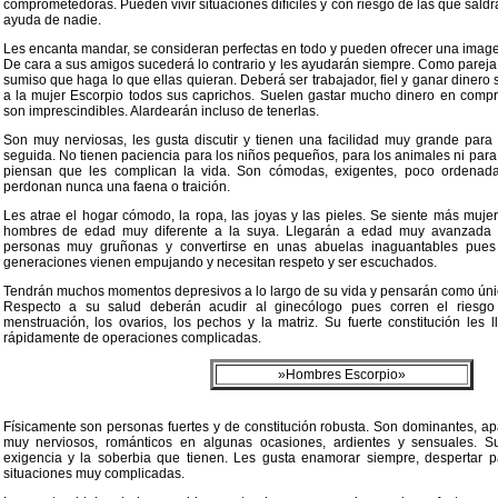
comprometedoras. Pueden vivir situaciones difíciles y con riesgo de las que saldrá
ayuda de nadie.
Les encanta mandar, se consideran perfectas en todo y pueden ofrecer una imagen
De cara a sus amigos sucederá lo contrario y les ayudarán siempre. Como parej
sumiso que haga lo que ellas quieran. Deberá ser trabajador, fiel y ganar dinero
a la mujer Escorpio todos sus caprichos. Suelen gastar mucho dinero en comp
son imprescindibles. Alardearán incluso de tenerlas.
Son muy nerviosas, les gusta discutir y tienen una facilidad muy grande para
seguida. No tienen paciencia para los niños pequeños, para los animales ni par
piensan que les complican la vida. Son cómodas, exigentes, poco ordenad
perdonan nunca una faena o traición.
Les atrae el hogar cómodo, la ropa, las joyas y las pieles. Se siente más muje
hombres de edad muy diferente a la suya. Llegarán a edad muy avanzada p
personas muy gruñonas y convertirse en unas abuelas inaguantables pues
generaciones vienen empujando y necesitan respeto y ser escuchados.
Tendrán muchos momentos depresivos a lo largo de su vida y pensarán como única
Respecto a su salud deberán acudir al ginecólogo pues corren el riesgo
menstruación, los ovarios, los pechos y la matriz. Su fuerte constitución les 
rápidamente de operaciones complicadas.
»Hombres Escorpio»
Físicamente son personas fuertes y de constitución robusta. Son dominantes, ap
muy nerviosos, románticos en algunas ocasiones, ardientes y sensuales. S
exigencia y la soberbia que tienen. Les gusta enamorar siempre, despertar pas
situaciones muy complicadas.