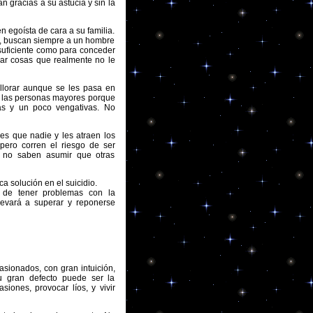
n gracias a su astucia y sin la
 egoísta de cara a su familia.
a, buscan siempre a un hombre
 suficiente como para conceder
rar cosas que realmente no le
 llorar aunque se les pasa en
a las personas mayores porque
as y un poco vengativas. No
res que nadie y les atraen los
ero corren el riesgo de ser
 no saben asumir que otras
 solución en el suicidio.
 de tener problemas con la
llevará a superar y reponerse
asionados, con gran intuición,
u gran defecto puede ser la
iones, provocar líos, y vivir