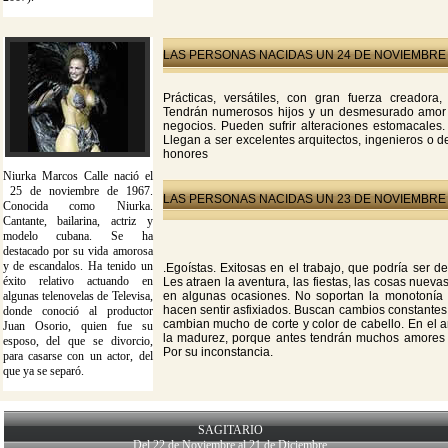
LAS PERSONAS NACIDAS UN 24 DE NOVIEMBRE
Prácticas, versátiles, con gran fuerza creadora,
Tendrán numerosos hijos y un desmesurado amor 
negocios. Pueden sufrir alteraciones estomacales. 
Llegan a ser excelentes arquitectos, ingenieros o 
honores
Niurka Marcos Calle nació el
25 de noviembre de 1967.
LAS PERSONAS NACIDAS UN 23 DE NOVIEMBRE
Conocida como Niurka.
Cantante, bailarina, actriz y
modelo cubana. Se ha
destacado por su vida amorosa
y de escandalos. Ha tenido un
.Egoístas. Exitosas en el trabajo, que podría ser de
éxito relativo actuando en
Les atraen la aventura, las fiestas, las cosas nuev
algunas telenovelas de Televisa,
en algunas ocasiones. No soportan la monotonía n
hacen sentir asfixiados. Buscan cambios constantes
donde conoció al productor
cambian mucho de corte y color de cabello. En el
Juan Osorio, quien fue su
la madurez, porque antes tendrán muchos amores f
esposo, del que se divorcio,
Por su inconstancia.
para casarse con un actor, del
que ya se separó.
SAGITARIO
Del 22 de Noviembre al 21 de Diciembre