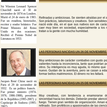
Sir Winston Leonard Spencer
Churchill nació el 30 de
noviembre de 1874 en Londres.
Murió el 24 de enero de 1965.
Refinadas y ambiciosas. Se sienten atraídas por el a
Fue un estadista, historiador,
Son prácticos, laboriosos y creativos. Son sensibles
escritor y orador británico. Fue
nació este día, en el que sus nativos son de carác
caer muy bien en sociedad, especialmente a los m
Primer Ministro del Reino
tratan a la gente con mucha humildad.
Unido en dos ocasiones:
Recibió el Premio Nobel de
Literatura en 1953.
LAS PERSONAS NACIDAS UN 26 DE NOVIEMBRE
Muy ambiciosas de carácter combativo con gusto por
valientes hasta la inconciencia, tanto que podrían p
otros. Su inteligencia es muy aguda, lo mismo que 
nuevo. Gustan de la aventura, pero se casan a ed
formar bellos matrimonios. El dinero no les faltará.
Jacques René Chirac nació en
LAS PERSONAS NACIDAS UN 25 DE NOVIEMBRE
Paris el 29 de noviembre de
1932. Es un político francés.
Fue primer ministro (1974-
1976; 1986-1988), presidente
Muy creativas, con tendencia a enamorarse de
sinceridad hacia los demás. Deberán prestar atenció
de la República (1995-2007) y
fuego. Tienen gran sentido de organización. Aman el
Copríncipe de Andorra (1995-
refinado. Son proféticos y apasionados de las cienci
2007).