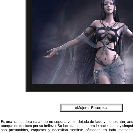
»Mujeres Escorpio»
Es una trabajadora nata que no soporta verse dejada de lado y menos aún, anul
aunque no destaca por su belleza. Su facilidad de palabra le hace ser muy simp
son presumidas, coquetas y necesitan sentirse cómodas en todo momento