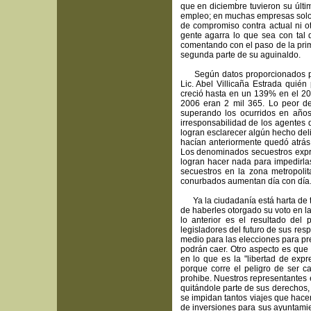
que en diciembre tuvieron su últ
empleo; en muchas empresas solo c
de compromiso contra actual ni o
gente agarra lo que sea con tal
comentando con el paso de la pri
segunda parte de su aguinaldo.
Según datos proporcionados por 
Lic. Abel Villicaña Estrada quié
creció hasta en un 139% en el 200
2006 eran 2 mil 365. Lo peor de 
superando los ocurridos en año
irresponsabilidad de los agentes d
logran esclarecer algún hecho deli
hacían anteriormente quedó atrás; 
Los denominados secuestros expres
logran hacer nada para impedirlas
secuestros en la zona metropoli
conurbados aumentan día con día
Ya la ciudadanía está harta de te
de haberles otorgado su voto en l
lo anterior es el resultado del 
legisladores del futuro de sus resp
medio para las elecciones para p
podrán caer. Otro aspecto es que 
en lo que es la "libertad de expr
porque corre el peligro de ser ca
prohibe. Nuestros representantes 
quitándole parte de sus derechos, 
se impidan tantos viajes que hace
de inversiones para sus ayuntami