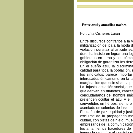
Entre azul y amarillas noches
Por: Lilia Cisneros Luján
Entre discursos contrarios a la
militarización del país, la moda d
violación pertinaz al artículo 
derecha insiste en lograr una l
gobiernos en turno y sus cómpl
obligación de garantizar los der
En el sueño azul, la discrimin
calidad para toda la población, 
los sindicatos; parece importa
interesados únicamente en la acu
marginación que este sistema pr
La injusta ecuación social, que 
que derivan en diabetes, cáncer
conciudadanos del hombre más 
pretenden ocultar el azul y el 
convertidos en héroes, siempre 
asentado en colonias de las de
El sueño de paz equidad y justi
excluirse de la propaganda med
ciudad, con pistas de hielo, mus
empresarios de la comunicación- 
los amarillentos hacedores de 
impuesto predial y el servicio 