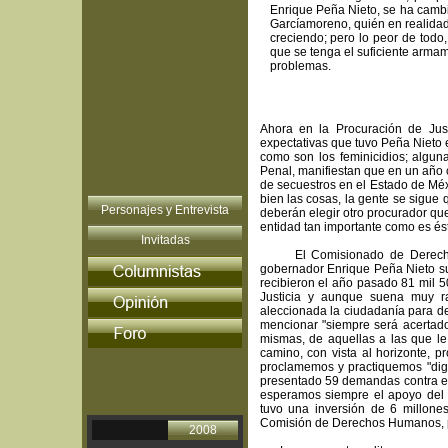
Enrique Peña Nieto, se ha cambi
Garcíamoreno, quién en realidad 
creciendo; pero lo peor de todo
que se tenga el suficiente armam
problemas.
Ahora en la Procuración de Just
expectativas que tuvo Peña Nieto e
como son los feminicidios; algun
Penal, manifiestan que en un año 
de secuestros en el Estado de Mé
bien las cosas, la gente se sigue
Personajes y Entrevista
deberán elegir otro procurador qu
entidad tan importante como es és
Invitadas
El Comisionado de Derechos H
gobernador Enrique Peña Nieto su
recibieron el año pasado 81 mil 
Justicia y aunque suena muy ra
aleccionada la ciudadanía para de
mencionar "siempre será acertado
mismas, de aquellas a las que le
camino, con vista al horizonte, 
proclamemos y practiquemos "dign
presentado 59 demandas contra el
esperamos siempre el apoyo del 
tuvo una inversión de 6 millone
Comisión de Derechos Humanos, p
2008