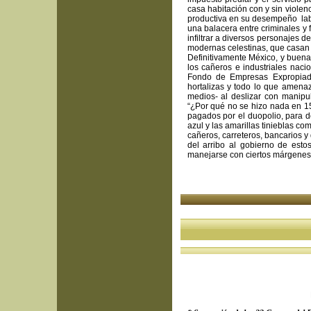
casa habitación con y sin violen
productiva en su desempeño labor
una balacera entre criminales y 
infiltrar a diversos personajes 
modernas celestinas, que casan 
Definitivamente México, y buena 
los cañeros e industriales naci
Fondo de Empresas Expropiadas
hortalizas y todo lo que amena
medios- al deslizar con manip
“¿Por qué no se hizo nada en 15 
pagados por el duopolio, para de
azul y las amarillas tinieblas co
cañeros, carreteros, bancarios y
del arribo al gobierno de esto
manejarse con ciertos márgenes
Por: Ricardo He