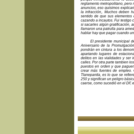
reglamento metropolitano, pero 
anuncios, eso quisimos explicar
la infracción,. Muchos deben 
sentido de que sus elementos d
cazando a incautos. Fui testigo c
si sacarles algún gratificación, 
llamaron una patrulla para amed
hablar hay que pagar cuando uno 
El presidente municipal de Tl
Aniversario de la Promulgació
pondrán en cintura a los denom
apartando lugares de estacion
delitos en las vialidades y ser
calles. Por otra parte tambien l
puestos en orden y que paguen 
crear más fuentes de empleo. 
Tlanepantla, es lo que se refie
250 y significan un peligro básic
caerse, como sucedió en el DF, 