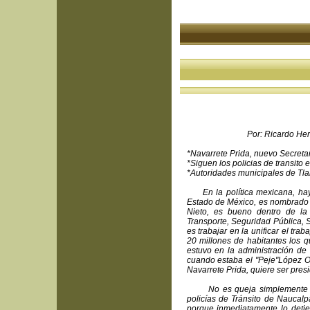
Por: Ricardo Herrera 
*Navarrete Prida, nuevo Secreta
*Siguen los policias de transito
*Autoridades municipales de Tlan
En la política mexicana, hay 
Estado de México, es nombrado 
Nieto, es bueno dentro de la 
Transporte, Seguridad Pública, 
es trabajar en la unificar el tra
20 millones de habitantes los 
estuvo en la administración de
cuando estaba el "Peje"López O
Navarrete Prida, quiere ser pres
No es queja simplemente un a
policías de Tránsito de Naucalp
porque inmediatamente lo detie