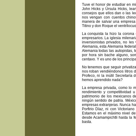
Tuve el honor de estudiar en m
John Hicks y Úrsula Hicks, lean
consejos que ellos dan o las le
nos vengan con cuentos chinos
manera de salvar una empresa es
Titino y don Roque el ventrílocuo
La conquista la hizo la corona
empresarios. La iglesia milena
inversionistas privados, no le
Alemania, esta Alemania federal,
Alemania todas las autopistas, 
por hora sin bache alguno, son
centavo. Y es uno de los princip
No tenemos que seguir privatiza
nos roban vendiéndonos litros de
Profeco, ni la inútil Secretar
hemos aprendido nada?
La empresa privada, como lo m
rendimiento y competitividad u
patrimonio de los mexicanos 
ningún sentido de patria. Méxi
empresas extranjeras. Nunca hab
Porfirio Díaz, ni con Victoria
Estamos en el máximo nivel de 
desde Acamampichtli hasta la f
basta.
rojedamestre