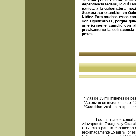
Senador por el Estado de Méx
dependencia federal, lo cuál a
panista a la gubernatura me
Subsecretario también en Gobe
Núñez. Para muchos éstos camb
son significativas, porque qu
anteriormente cumplió con 
precisamente la delincuencia 
pesos.
Por: Ricardo He
* Más de 15 mil millones de pe
*Autorizan un incremento del 1
*Cuautitlán Izcalli municipio pa
Los municipios conurbados d
Atixzapán de Zaragoza y Coacalc
Cutzamala para la conducción 
proximadamente 15 mil millones 