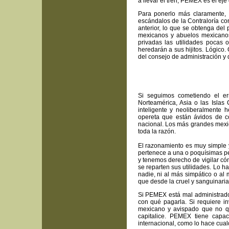
a llevar el tren, PEMEX es el e
Para ponerlo más claramente, 
escándalos de la Contraloría co
anterior, lo que se obtenga del
mexicanos y abuelos mexicanos
privadas las utilidades pocas
heredarán a sus hijitos. Lógico
del consejo de administración y 
Si seguimos cometiendo el err
Norteamérica, Asia o las Islas
inteligente y neoliberalmente 
opereta que están ávidos de c
nacional. Los más grandes mexic
toda la razón.
El razonamiento es muy simple 
pertenece a una o poquísimas pe
y tenemos derecho de vigilar có
se reparten sus utilidades. Lo 
nadie, ni al más simpático o al
que desde la cruel y sanguinari
Si PEMEX está mal administrado
con qué pagarla. Si requiere i
mexicano y avispado que no qu
capitalice. PEMEX tiene capac
internacional, como lo hace cua