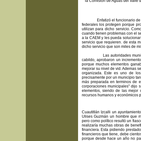
la Comisión de Aguas del Valle 
Enfatizó el funcionario de la p
federales los protegen porque pro
utilizan para dicho servicio. Co
cuando tienen problemas con el s
a la CAEM y les pueda solucionar
servicio que requieren. de esta m
dicho servicio que son miles de mi
Las autoridades municipales 
cabildo, aprobaron un incremento
porque muchos elementos ganaba
mejorar su nivel de vid. Ademas s
organizada. Este es uno de los
precisamente por un municipio tan
más preparada en terminos de es
corporaciones municipales" dijo 
elementos, siendo de las mejor 
recursos humanos y económicos pa
Cuautitlán Izcalli un ayuntamient
Ulises Guzmán un hombre que mani
pero como político resultó un fia
realizaría muchas obras de benefi
financiera. Esta pidiendo prestad
financieros que tiene, debe cien
porque desde hace un año no paga