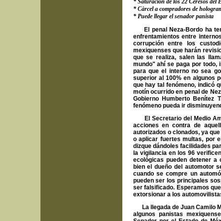
* Saturación de los 22 Ceresos del
* Càrcel a compradores de hologram
* Puede llegar el senador panista
El penal Neza-Bordo ha tenid
enfrentamientos entre interno
corrupción entre los custod
mexiquenses que harán revision
que se realiza, salen las ll
mundo" ahí se paga por todo, 
para que el interno no sea go
superior al 100% en algunos p
que hay tal fenómeno, indicó 
motín ocurrido en penal de Ne
Gobierno Humberto Benítez Tre
fenómeno pueda ir disminuyendo,
El Secretario del Medio Ambie
acciones en contra de aquel
autorizados o clonados, ya que 
o aplicar fuertes multas, por 
dizque dándoles facilidades pa
la vigilancia en los 96 verifi
ecológicas pueden detener a c
bien el dueño del automotor s
cuando se compre un automóvil
pueden ser los principales so
ser falsificado. Esperamos que
extorsionar a los automovilist
La llegada de Juan Camilo Mou
algunos panistas mexiquense