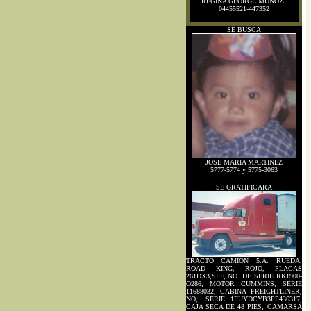
REGINA GEORGE MUÑOZJ
04455521-447352
SE BUSCA
JOSE MARIA MARTINEZ
5777-5774 y 5775-3063
SE GRATIFICARA
TRACTO CAMION 5.A. RUEDA,
ROAD KING, ROJO, PLACAS
261DX3,SPF, NO. DE SERIE RK1900-
O286, MOTOR CUMMINS, SERIE
11688032; CABINA FREIGHTLINER,
NO,. SERIE 1FUYDCYB3PP436317,
CAJA SECA DE 48 PIES, CAMARSA