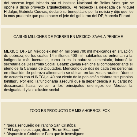
del proceso legal iniciado por el Instituto Nacional de Bellas Artes que se
opone a dicho proyecto arquitectónico. Al respecto la delegada de Miguel
Hidalgo, Gabriela Cuevas, declaró su beneplácito por la noticia y dijo que fue
lo más prudente que pudo hacer el jefe del gobierno del DF, Marcelo Ebrard.
CASI 45 MILLONES DE POBRES EN MEXICO: ZAVALA PENICHE
MEXICO, DF.- En México existen 44 millones 700 mil mexicanos en situación
de pobreza, de los cuales 14 millones 400 mil habitantes se enfrentan a la
indigencia más lacerante, como lo es la pobreza alimentaria, informó la
secretaria de Desarrollo Social, Beatriz Zavala Peniche al comparecer ante el
pleno de la Cámara de Diputados. Mencionó que dos de cada tres personas
en situación de pobreza alimentaria se ubican en las zonas rurales, "donde
de acuerdo con el INEGI, el 40 por ciento de la población elabora sus propias
tortillas". Por ello, la funcionaria aseguró que la dependencia a su cargo no
descansará hasta vencer a los principales enemigos de México: la
desigualdad y la exclusión social.
TODO ES PRODUCTO DE MIS AHORROS: FOX
* Niega ser dueño del rancho San Cristóbal
* “El Lago no es Lago, dice. “Es un Estanque”
* Dispuesto a Colaborar Para que lo Investiguen