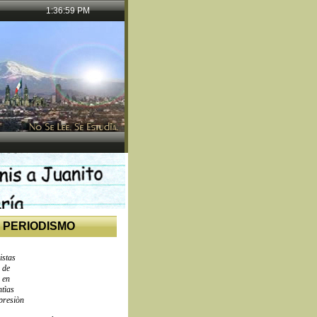
1:37:00 PM
 PERIODISMO
istas
 de
 en
tìas
presiòn