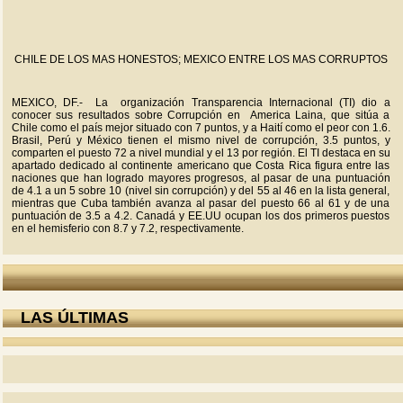
CHILE DE LOS MAS HONESTOS; MEXICO ENTRE LOS MAS CORRUPTOS
MEXICO, DF.- La organización Transparencia Internacional (TI) dio a
conocer sus resultados sobre Corrupción en America Laina, que sitúa a
Chile como el país mejor situado con 7 puntos, y a Haití como el peor con 1.6.
Brasil, Perú y México tienen el mismo nivel de corrupción, 3.5 puntos, y
comparten el puesto 72 a nivel mundial y el 13 por región. El TI destaca en su
apartado dedicado al continente americano que Costa Rica figura entre las
naciones que han logrado mayores progresos, al pasar de una puntuación
de 4.1 a un 5 sobre 10 (nivel sin corrupción) y del 55 al 46 en la lista general,
mientras que Cuba también avanza al pasar del puesto 66 al 61 y de una
puntuación de 3.5 a 4.2. Canadá y EE.UU ocupan los dos primeros puestos
en el hemisferio con 8.7 y 7.2, respectivamente.
LAS ÚLTIMAS