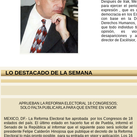
Después de Irak, Méx
para ejercer el peri
expresión , que es 
democracia en los Es
con base en la De
Derechos Humanos, q
que todo individuo t
opinión, es vio
desapariciones y 
director de Excèlsior
LO DESTACADO DE LA SEMANA
APRUEBAN LA REFORMA ELECTORAL 18 CONGRESOS;
SOLO FALTA PUBLICARLA PARA QUE ENTRE EN VIGOR
MEXICO, DF.- La Reforma Electoral fue aprobada por los Congresos de 18
estados del país. El último estado en hacerlo fue el de Puebla, informó el
Senado de la República al informar que el siguiente paso será solicitar al
presidente Felipe Calderón Hinojosa que publique el decreto de la Reforma
Electoral lo más pronto posible, para su entrada en vigor y aplicación. Los 16