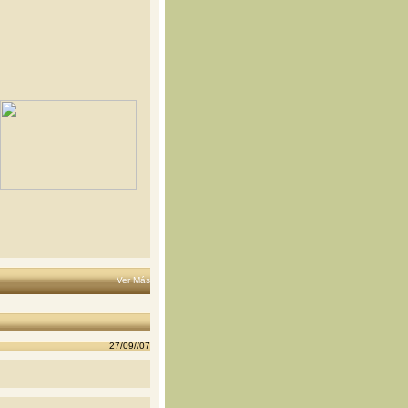
Ver Más
27/09//07