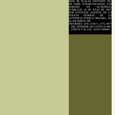
MOD. 98, PLACAS 766VT5SPF, NO.
DE SEIRE 3C9S4827WC030243, FUE
ROBADO EN ACATZINGO,
PUEBLA,EL 20 DE JULIO DE 2007,
POR SUPUETOS AGENTES DE LA
POLICÌA FEDERAL DE LA
AUTOPISTA PUEBLA ORIZABA, EN
EL KILÒMETO 180.
INFORMES: 2191-.6758 Y ,2775-.9977
, DEL INTERIOR SIN COSTO 01 800
5708176 Y AL CEL: 015557-909064