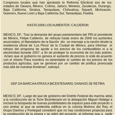
Congresos locales que han aprobado la Reforma Electoral son de los
estados de Oaxaca, México, Colima, Jalisco, Morelos, Zacatecas, Durango,
Baja California, Sinaloa, Tamaulipas, Chihuahua, Nayarit, Michoacán,
Guerrero, Nuevo León y Baja California Sur, Tamaulipas, Puebla.
HASTA 2008 LOS AUMENTOS: CALDERON
MEXICO, DF.- Tras la demanda del grupo parlamentario del PRI al presidente
de México, Felipe Calderón, de retrazar hasta enero de 2008 los aumentos
anunciados, el Mandatario de la Nación dio un mensaje a la nación desde la
residencia oficial de 'Los Pinos' de la Ciudad de México, para informar el
retraso del programa de ajuste a los precios de los combustibles ni a la
electricidad durante 2007, a fin de proteger la economía de los más pobres.
Aclaro que el gobierno no genera el aumento de precios ni está de acuerdo
con el mismo."Para nosotros es lamentable el cambio de los precios de los
productos agrícolas, que se generan por un cambio de política provocada
más allá de nuestras fronteras", subrayó.
GDF DA MARCHA ATRAS A BICENTENARIO; DANHOS SE RETIRA
MEXICO, DF.- Luego de que de gobierno del Distrito Federal dio marcha atrás
a la construcción de la Torre Bicentenario en la delegación Miguel Hidalgo e
iniciará la búsqueda de nuevas posibilidades de espacio para este proyecto o
uno similar al que se pretendía edificar en la colonia Molinos del Rey, el
Grupo Danhos y Pontegad consideró que no hay condiciones propicias para
la construcción de la misma y se retiró del proyecto, al informar que a partir