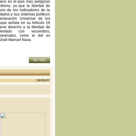
ico es el país mas peligroso
odismo, ya que la libertad de
uno de los indicadores de la
tados y sus sistemas políticos
claración Universal de los
ue señala en su Artículo 19
iene derecho a la libertad de
lentado con secuestros,
asesinatos, como el del ex
, Josè Manuel Nava.
Ver Más
28/09//07