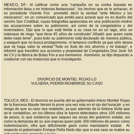
MEXICO, DF.- Al calificar como una “campaña en su contra basada en
información falsa y en historias fantasiosas”, los hechos que se le achacan, el
ex presidente Vicente Fox prometió decir la verdad “ante México y los
mexicanos”, en un comunicado que emitió para aclarar que no es dueño del
rancho San Cristóbal, cuyas fotografías aparecidas en una publicación motivó
las acusaciones sobre su patrimonio, así como de la congeladora y del
invernadero. Dijo que lo que está frente a su casa no es un lago, sino un
estanque de riego “que lleva 45 años de construido”.Añadió que quien nada
debe nada teme”, pues todo su patrimonio está declarado de manera pública,
y aseguró que no busca protagonismo, ni tampoco conflicto ya que sólo desea
que se haga valer la verdad.”Todo es fruto de mis ahorros y mi trabajo”, e
informó que transfirió sus acciones y propiedad de Congelados Don José SA
de CV y la fábrica de Botas Fox a sus hermanos. Asimismo, se dijo dispuesto a
colaborar con las instancias que lo investigarán.
DIVORCIO DE MONTIEL ROJAS LO
VULNERA; PODRÌA REABRIRSE SU CASO
TOLUCA, MEX.- El divorcio en puerta del ex gobernador Arturo Montiel Rojas
de la francesa Maude Versini lo pone una vez más en el ojo del huracán y en
riesgo de que su caso sea reabierto, ya que además de la fortuna ilícita que
se le contabilizo, en los últimos días le fueron detectados otros 105 millones
de pesos, lo que evidencia que saqueo las arcas del gobierno estatal, así
como la demanda de su aún esposa quien pide 300 millones de pesos como
indemnización, cifra que difícilmente ganó como mandatario estatal. Al
respecto el gobernador Enrique Peña Nieto dijo que si ese caso se reabre su