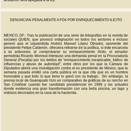
actuación será apegada a la ley.
DENUNCIAN PENALMENTE A FOX POR ENRIQUECIMIENTO ILICITO
MEXICO, DF.- Tras la publicación de una serie de fotografías en la revista de
sociales QUIEN, que provocó indignación en todos los sectores e incluso
generó que el izquierdista Andrés Manuel López Obrador, oponente del
presidente Felipe Calderón, ofreciera retirarse de la política, si éste encarcela
a su antecesor, al comprobarse su enriquecimiento ilícito, el senador
perredista Ricardo Monreal interpuso una demanda penal en la Procuraduría
General (Fiscalía) por los delitos de "enriquecimiento inexplicable, tráfico de
influencias y abuso de autoridad", entre otros por los que la Cámara de
Diputados abrirá una investigación contra el ex presidente de México, que la
semana pasada emitió una carta pública en la que cita que es un hombre
honorable y que todo lo que tiene lo ganó con su trabajo. Sin embargo, la
prensa local de Guanajuato hizo un comparativo de gráficas de su rancho en
San Cristóbal cuando fue candidato presidencial en 1999 y las actuales
donde evidencia una gran transformación con una bella piscina, un lago y
vistosos decorados en la casa de la hacienda.