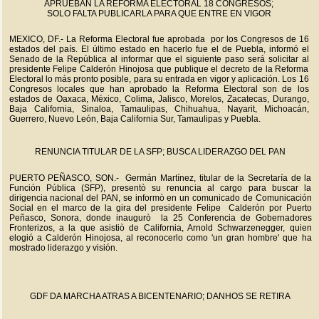
APRUEBAN LA REFORMA ELECTORAL 18 CONGRESOS;
SOLO FALTA PUBLICARLA PARA QUE ENTRE EN VIGOR
MEXICO, DF.- La Reforma Electoral fue aprobada por los Congresos de 16
estados del país. El último estado en hacerlo fue el de Puebla, informó el
Senado de la República al informar que el siguiente paso será solicitar al
presidente Felipe Calderón Hinojosa que publique el decreto de la Reforma
Electoral lo más pronto posible, para su entrada en vigor y aplicación. Los 16
Congresos locales que han aprobado la Reforma Electoral son de los
estados de Oaxaca, México, Colima, Jalisco, Morelos, Zacatecas, Durango,
Baja California, Sinaloa, Tamaulipas, Chihuahua, Nayarit, Michoacán,
Guerrero, Nuevo León, Baja California Sur, Tamaulipas y Puebla.
RENUNCIA TITULAR DE LA SFP; BUSCA LIDERAZGO DEL PAN
PUERTO PEÑASCO, SON.- Germán Martínez, titular de la Secretaría de la
Función Pública (SFP), presentò su renuncia al cargo para buscar la
dirigencia nacional del PAN, se informò en un comunicado de Comunicación
Social en el marco de la gira del presidente Felipe Calderón por Puerto
Peñasco, Sonora, donde inaugurò la 25 Conferencia de Gobernadores
Fronterizos, a la que asistiò de California, Arnold Schwarzenegger, quien
elogió a Calderón Hinojosa, al reconocerlo como 'un gran hombre' que ha
mostrado liderazgo y visión.
GDF DA MARCHA ATRAS A BICENTENARIO; DANHOS SE RETIRA