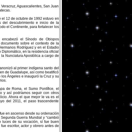
 Veracruz, Aguascalientes, San Juan
atecas.
e el 12 de octubre de 1992 estuvo en
del descubrimiento e inicio de la
o el Continente, para fortalecer los
 encabezó el Sínodo de Obispos
, documento sobre el contexto de la
Hermanos Rodríguez y en el Estadio
Diplomático, en la residencia oficial
la Nunciatura Apostólica a cargo de
anonizó al primer indígena santo del
rgen de Guadalupe, así como beatificó
e los Ángeles e inauguró la Cruz y su
erios.
apa de Roma, el Sumo Pontífice, el
o y así podríamos seguir con otros
cio. Ahora el que mejor le va es el
ayo del 2011, el paso trascendente
a fue en ascenso desde su ordenación
la Segunda Guerra Mundial y “cambió
o luces de su vocación, sí fue buen
fue escritor, actor y obrero antes de