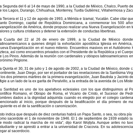
a Segunda del 6 al 14 de mayo de 1990, a la Ciudad de México, Chalco, Puerto de
e los Lagos, Durango, Chihuahua, Monterrey, Tuxtla Gutiérrez, Villahermosa y Zac
a Tercera el 11 y 12 de agosto de 1993, a Mérida e Izamal, Yucatán. Cabe citar qu
anto Domingo, capital de República Dominicana, a conmemorar los 500 años 
vangelización de América, donde propuso realizar una Nueva Evangelización en tod
alores y cultura cristianos y detener la extensión de conductas libertinas.
a Cuarta del 22 al 26 de enero de 1999, a la Ciudad de México donde
atinoamericanos a quienes dirigió la exhortación apostólica Iglesia en América
ueva Evangelización en el nuevo milenio. Encuentros masivos en el Autódromo 
zteca, así como encuentros privados con el Presidente de la República y el Cuerpo 
e Los Pinos. Además de la reunión con cardenales y obispos latinoamericanos en 
erónimo Prigione.
a Quinta el 30, 31 de julio y 1 de agosto de 2002, a la Ciudad de México, donde c
ontinente, Juan Diego, por ser el portador de las revelaciones de la Santísima Vi
 los dos primeros mártires de la primera evangelización, Juan Bautista y Jacinto d
figie a un lado de la ex garita de Peralvillo, a la entrada de la avenida de Los Mist
u Santidad es uno de los apelativos eclesiales con los que distinguimos al P
ontífice Romano, el Obispo de Roma, el Vicario de Cristo, el Sucesor de Pedr
ombres dados a la dignidad adquirida cuando es elegido por el colegio cardenali
encionado al inicio, porque después de la beatificación el día primero de m
iguiente es el de la santificación o canonización.
sto indica que después de diez centurias habrá un Papa Santo, o sea, su obra pí
omo sacerdote el 1 de noviembre de 1946. El 1 de septiembre de 1939 estalló 
e modo radical la marcha de mi vida”, dijo Karol Wojtyla. Aunque antes no tuv
studiante y se aprestó a entrar a la universidad de Cracovia. En su adolescencia 
legar al sacerdocio.