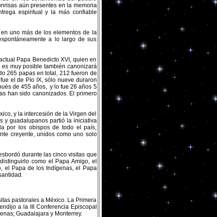
onrisas aún presentes en la memoria
trega espiritual y la más confiable
on en uno más de los elementos de la
espontáneamente a lo largo de sus
 actual Papa Benedicto XVI, quien en
n es muy posible también canonizará
ido 265 papas en total, 212 fueron de
 fue el de Pío IX, sólo nueve duraron
spués de 455 años, y lo fue 26 años 5
as han sido canonizados. El primero
ico, y la intercesión de la Virgen del
 y guadalupanos partió la iniciativa
da por los obispos de todo el país,
ente creyente, unidos como uno solo
esbordó durante las cinco visitas que
distinguirlo como el Papa Amigo, el
, el Papa de los Indígenas, el Papa
 santidad.
sitas pastorales a México. La Primera
ndijo a la III Conferencia Episcopal
genas; Guadalajara y Monterrey.