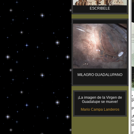
ESCRIBELE
MILAGRO GUADALUPANO
*
¡La imagen de la Virgen de
P
Guadalupe se mueve!
P
Mario Campa Landeros
¡
c
d
E