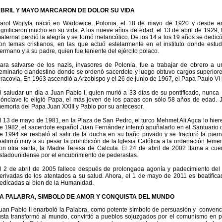
BRIL Y MAYO MARCARON DE DOLOR SU VIDA
arol Wojtyla nació en Wadowice, Polonia, el 18 de mayo de 1920 y desde e
ignificaron mucho en su vida. A los nueve años de edad, el 13 de abril de 1929, f
aternal perdió la alegría y se tornó melancólico. De los 14 a los 19 años se dedicó
on temas cristianos, en las que actuó estelarmente en el instituto donde estud
ermano y a su padre, quien fue teniente del ejército polaco.
ara salvarse de los nazis, invasores de Polonia, fue a trabajar de obrero a 
eminario clandestino donde se ordenó sacerdote y luego obtuvo cargos superio
racovia. En 1963 ascendió a Arzobispo y el 26 de junio de 1967, el Papa Paulo VI
l saludar un día a Juan Pablo I, quien murió a 33 días de su pontificado, nunca
ónclave lo eligió Papa, el más joven de los papas con sólo 58 años de edad. 
emoria del Papa Juan XXIII y Pablo por su antecesor.
l 13 de mayo de 1981, en la Plaza de San Pedro, el turco Mehmet Ali Agca lo hie
e 1982, el sacerdote español Juan Fernández intentó apuñalarlo en el Santuario de
e 1994 se resbaló al salir de la ducha en su baño privado y se fracturó la pie
eafirmó muy a su pesar la prohibición de la Iglesia Católica a la ordenación fe
on otra santa, la Madre Teresa de Calcuta. El 24 de abril de 2002 llama a cuent
stadounidense por el encubrimiento de pederastas.
l 2 de abril de 2005 fallece después de prolongada agonía y padecimiento del
erivadas de los atentados a su salud. Ahora, el 1 de mayo de 2011 es beatificad
edicadas al bien de la Humanidad.
A PALABRA, SIMBOLO DE AMOR Y CONQUISTA DEL MUNDO
uan Pablo II enarboló la Palabra, como potente símbolo de persuasión y convenci
usta transformó al mundo, convirtió a pueblos sojuzgados por el comunismo en p