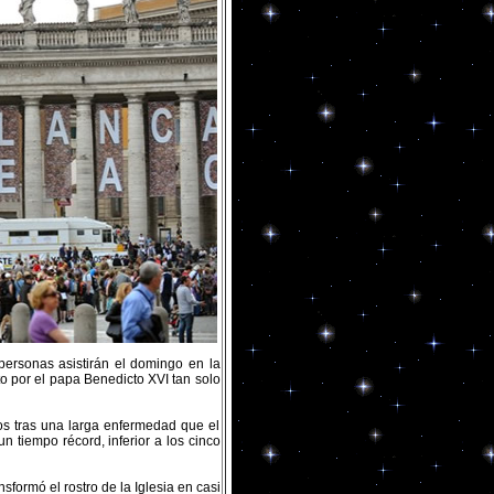
personas asistirán el domingo en la
o por el papa Benedicto XVI tan solo
ños tras una larga enfermedad que el
n tiempo récord, inferior a los cinco
formó el rostro de la Iglesia en casi