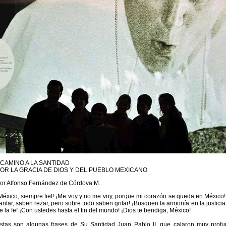
CAMINO A LA SANTIDAD
OR LA GRACIA DE DIOS Y DEL PUEBLO MEXICANO
or Alfonso Fernández de Córdova M.
México, siempre fiel! ¡Me voy y no me voy, porque mi corazón se queda en México
antar, saben rezar, pero sobre todo saben gritar! ¡Busquen la armonía en la justicia 
e la fe! ¡Con ustedes hasta el fin del mundo! ¡Dios te bendiga, México!
stas son algunas frases de Su Santidad Juan Pablo II, que calaron muy profu