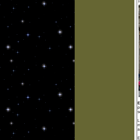
E
p
s
L
m
a
E