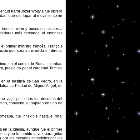
uventud Karol Józef Wojtyla fue obrero
dad, que dio lugar al movimiento en
 trenes, avión y buses especiales a
oradores más cercanos, el entonces
el primer ministro francés, François
ación que será transmitida en directo
ximo, en el centro de Roma, mientras
, presidida por el cardenal Tarcisio
e en la basílica de San Pedro, en la
statua La Piedad de Miguel Angel, en
que viajó por todos los rincones del
mundo, convierte su papado en uno de
meaba, fue inflexible hasta el final
 en la Iglesia, aunque fue el primer
nes y no le tembló la voz para gritar
ón por los pecados cometidos por los