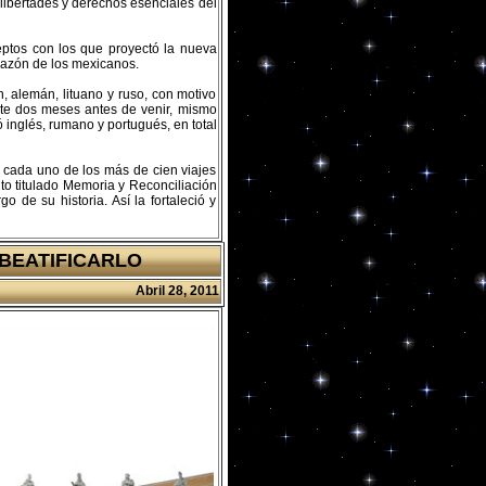
ibertades y derechos esenciales del
eptos con los que proyectó la nueva
orazón de los mexicanos.
n, alemán, lituano y ruso, con motivo
nte dos meses antes de venir, mismo
inglés, rumano y portugués, en total
n cada uno de los más de cien viajes
o titulado Memoria y Reconciliación
 de su historia. Así la fortaleció y
BEATIFICARLO
Abril 28, 2011