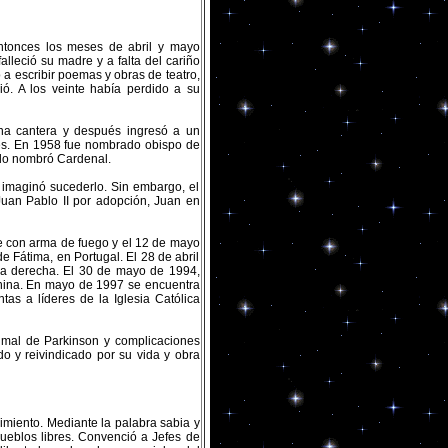
ntonces los meses de abril y mayo
alleció su madre y a falta del cariño
 a escribir poemas y obras de teatro,
ió. A los veinte había perdido a su
una cantera y después ingresó a un
res. En 1958 fue nombrado obispo de
 lo nombró Cardenal.
 imaginó sucederlo. Sin embargo, el
Juan Pablo II por adopción, Juan en
re con arma de fuego y el 12 de mayo
 Fátima, en Portugal. El 28 de abril
rna derecha. El 30 de mayo de 1994,
menina. En mayo de 1997 se encuentra
as a líderes de la Iglesia Católica
 mal de Parkinson y complicaciones
o y reivindicado por su vida y obra
miento. Mediante la palabra sabia y
ueblos libres. Convenció a Jefes de