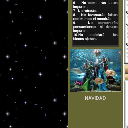
E
6- No cometerás actos
h
impuros.
7- No robarás.
S
8- No levantarás falsos
e
testimonios ni mentirás.
9- No consentirás
A
pensamientos ni deseos
d
impuros.
q
10-No codiciarás los
o
bienes ajenos.
S
p
p
m
NAVIDAD