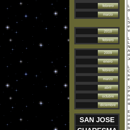
febrero
L
d
marzo
L
S
e
v
2010
L
febrero
L
N
A
2009
d
J
enero
L
febrero
C
a
marzo
e
S
abril
P
n
octubre
m
s
diciembre
E
c
SAN JOSE
d
e
l