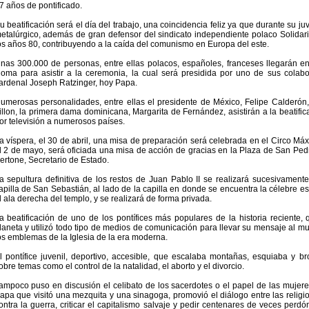
7 años de pontificado.
u beatificación será el día del trabajo, una coincidencia feliz ya que durante su j
etalúrgico, además de gran defensor del sindicato independiente polaco Solidari
os años 80, contribuyendo a la caída del comunismo en Europa del este.
nas 300.000 de personas, entre ellas polacos, españoles, franceses llegarán en
oma para asistir a la ceremonia, la cual será presidida por uno de sus colab
ardenal Joseph Ratzinger, hoy Papa.
umerosas personalidades, entre ellas el presidente de México, Felipe Calderón, 
illon, la primera dama dominicana, Margarita de Fernández, asistirán a la beatific
or televisión a numerosos países.
a víspera, el 30 de abril, una misa de preparación será celebrada en el Circo Má
l 2 de mayo, será oficiada una misa de acción de gracias en la Plaza de San Pedro
ertone, Secretario de Estado.
a sepultura definitiva de los restos de Juan Pablo II se realizará sucesivament
apilla de San Sebastián, al lado de la capilla en donde se encuentra la célebre e
l ala derecha del templo, y se realizará de forma privada.
a beatificación de uno de los pontífices más populares de la historia reciente, 
laneta y utilizó todo tipo de medios de comunicación para llevar su mensaje al 
os emblemas de la Iglesia de la era moderna.
l pontífice juvenil, deportivo, accesible, que escalaba montañas, esquiaba y bro
obre temas como el control de la natalidad, el aborto y el divorcio.
ampoco puso en discusión el celibato de los sacerdotes o el papel de las mujeres
apa que visitó una mezquita y una sinagoga, promovió el diálogo entre las religio
ontra la guerra, criticar el capitalismo salvaje y pedir centenares de veces perd