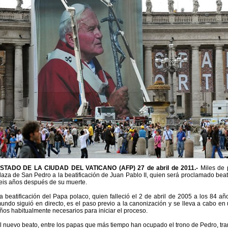
STADO DE LA CIUDAD DEL VATICANO (AFP) 27 de abril de 2011.-
Miles de 
laza de San Pedro a la beatificación de Juan Pablo II, quien será proclamado beat
eis años después de su muerte.
a beatificación del Papa polaco, quien falleció el 2 de abril de 2005 a los 84 a
undo siguió en directo, es el paso previo a la canonización y se lleva a cabo en u
ños habitualmente necesarios para iniciar el proceso.
l nuevo beato, entre los papas que más tiempo han ocupado el trono de Pedro, trans