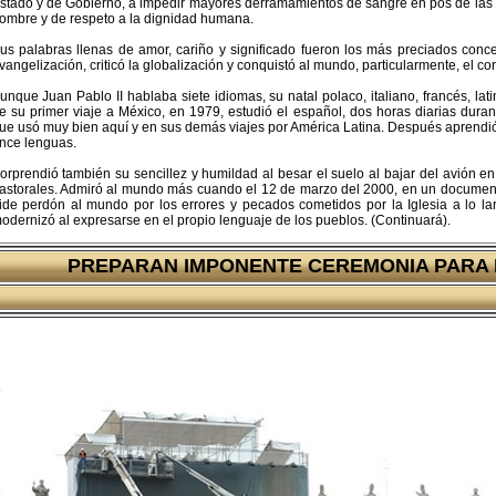
stado y de Gobierno, a impedir mayores derramamientos de sangre en pos de las l
ombre y de respeto a la dignidad humana.
us palabras llenas de amor, cariño y significado fueron los más preciados conc
vangelización, criticó la globalización y conquistó al mundo, particularmente, el c
unque Juan Pablo II hablaba siete idiomas, su natal polaco, italiano, francés, lati
e su primer viaje a México, en 1979, estudió el español, dos horas diarias dura
ue usó muy bien aquí y en sus demás viajes por América Latina. Después aprendió 
nce lenguas.
orprendió también su sencillez y humildad al besar el suelo al bajar del avión e
astorales. Admiró al mundo más cuando el 12 de marzo del 2000, en un document
ide perdón al mundo por los errores y pecados cometidos por la Iglesia a lo largo
odernizó al expresarse en el propio lenguaje de los pueblos. (Continuará).
PREPARAN IMPONENTE CEREMONIA PARA 