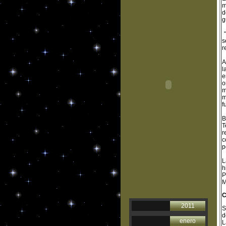
m
d
g
“
s
r
A
l
e
o
m
m
f
B
T
r
c
p
L
h
P
M
C
2011
S
d
enero
L