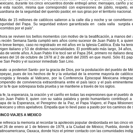
exicano, durante los cinco encuentros donde entregó amor, mensajes, cariño y s
e esta nación, misma que correspondió con expresiones de júbilo, respeto, en
uardiana de la seguridad del querido pastor, en sus giras por el territorio nacional.
Más de 15 millones de católicos salieron a la calle día y noche y se convirtier
eguridad del Papa. Su seguridad estuvo garantizada en cada valla surgida 
ecorridos por el país”.
hora se reviven los bellos momentos con motivo de la beatificación, a manos del
a recién Semana Santa cumplió seis años como sucesor de Juan Pablo II, a quie
n breve tiempo, caso no registrado en mil años en la Iglesia Católica. Ésta ha ten
rigen italiano y 53 de distintas nacionalidades. El pontificado más largo, 34 años,
ás de veinte años. A Juan Pablo II le tocó ser el Papa 264, primero no italiano de
eses del 16 de octubre de 1978 al 2 de abril del 2005 en que murió. Sólo 81 pap
ue San Pedro y el sucesor inmediato San Lino.
eato -a posteriori Santo- por la gracia de Dios, por la postulación del pueblo de Méx
epeyac, pues de los hechos de fe y la voluntad de la enorme mayoría de católicos
ecogida y llevada al Vaticano, por la Conferencia Episcopal Mexicana integra
ompendio de convivencia extraordinaria entre el país laico y el país eminentem
or la fe que sobrepasa toda prueba y se mantiene a través de los siglos.
a fe, la esperanza, la oración y el cariño en todas las expresiones que el pueblo d
izo Juan Pablo II, quien con su sabia palabra y gesto humanitario contribuyó a 
apa de la Esperanza, el Peregrino de la Paz, el Papa Viajero, el Papa Misionero
exicano y otros apelativos. Empatía que lo llevó paso a pasito por los caminos de
INCO VIAJES A MEXICO
e refresca la memoria al recordar la apoteosis popular desbordada en las cinco vi
el 26 de enero al 1 de febrero de 1979, a la Ciudad de México; Puebla, donde be
atinoamericana; Oaxaca, donde hizo el primer contacto con las comunidades indí