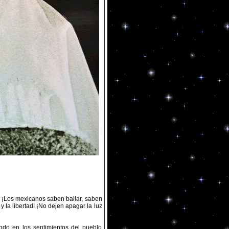
! ¡Los mexicanos saben bailar, saben
y la libertad! ¡No dejen apagar la luz
ndo en los sentimientos del pueblo