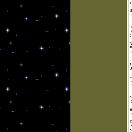
2
S
m
l
U
R
c
N
F
p
L
e
B
L
c
e
L
p
l
E
s
T
P
c