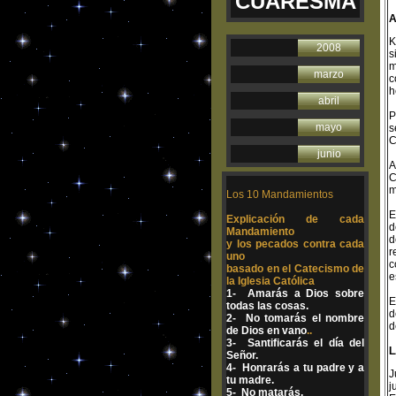
CUARESMA
A
K
2008
s
m
marzo
c
h
abril
P
mayo
s
C
junio
A
C
m
Los 10 Mandamientos
E
Explicación de cada
d
Mandamiento
d
y los pecados contra cada
r
uno
c
basado en el Catecismo de
e
la Iglesia Católica
1- Amarás a Dios sobre
E
todas las cosas.
d
2- No tomarás el nombre
d
de Dios en vano
..
3- Santificarás el día del
L
Señor.
4- Honrarás a tu padre y a
J
tu madre.
j
5- No matarás.