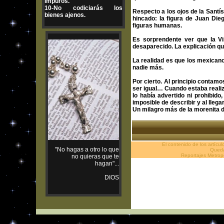
impuros.
10-No codiciarás los
Respecto a los ojos de la Santí
bienes ajenos.
hincado: la figura de Juan Die
figuras humanas.
Es sorprendente ver que la Vi
desaparecido. La explicación qu
La realidad es que los mexican
nadie más.
Por cierto. Al principio contam
ser igual… Cuando estaba realiz
lo había advertido ni prohibi
imposible de describir y al lleg
Un milagro más de la morenita
El contenido de los artícu
"No hagas a otro lo que
Queda 
Reportajes Metrop
no quieras que te
hagan"...
DIOS