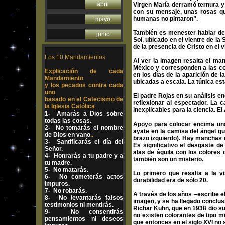
abril
Virgen María derramó ternura y 
con su mensaje, unas rosas que
humanas no pintaron”.
mayo
También es menester hablar de Na
junio
Sol, ubicado en el vientre de la 
de la presencia de Cristo en el 
Los 10 Mandamientos
Al ver la imagen resalta el man
México y corresponden a las c
Explicación de cada
en los días de la aparición de 
Mandamiento
ubicadas a escala. La túnica es
y los pecados contra cada
uno
El padre Rojas en su análisis en
basado en el Catecismo de
reflexionar al espectador. La 
la Iglesia Católica
inexplicables para la ciencia. E
1- Amarás a Dios sobre
todas las cosas.
Apoyo para colocar encima una 
2- No tomarás el nombre
ayate en la camisa del ángel gua
de Dios en vano
..
brazo izquierdo). Hay manchas d
3- Santificarás el día del
Es significativo el desgaste d
Señor.
alas de águila con los colores d
4- Honrarás a tu padre y a
también son un misterio.
tu madre.
5- No matarás.
Lo primero que resalta a la 
6- No cometerás actos
durabilidad era de sólo 20.
impuros.
7- No robarás.
A través de los años –escribe el
8- No levantarás falsos
imagen, y se ha llegado conclus
testimonios ni mentirás.
Richar Kuhn, que en 1938 dio su
9- No consentirás
no existen colorantes de tipo mi
pensamientos ni deseos
que entonces en el siglo XVI no 