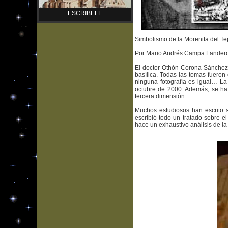
ESCRIBELE
Simbolismo de la Morenita del T
Por Mario Andrés Campa Lander
El doctor Othón Corona Sánchez 
basílica. Todas las tomas fueron 
ninguna fotografía es igual… La 
octubre de 2000. Además, se ha d
tercera dimensión.
Muchos estudiosos han escrito s
escribió todo un tratado sobre e
hace un exhaustivo análisis de la