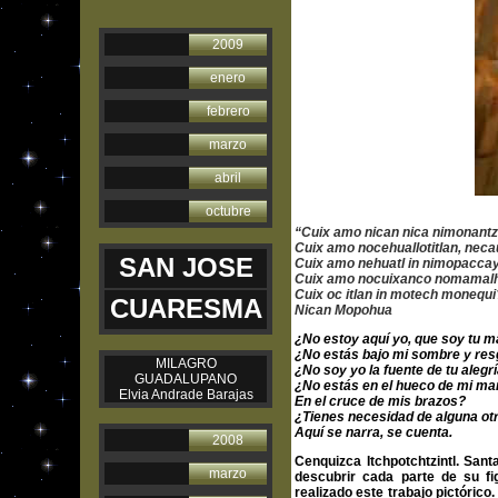
2009
enero
febrero
marzo
abril
octubre
“Cuix amo nican nica nimonantz
Cuix amo nocehuallotitlan, necau
SAN JOSE
Cuix amo nehuatl in nimopaccay
Cuix amo nocuixanco nomamalhu
Cuix oc itlan in motech monequi
CUARESMA
Nican Mopohua
¿No estoy aquí yo, que soy tu 
¿No estás bajo mi sombre y re
MILAGRO
¿No soy yo la fuente de tu alegr
GUADALUPANO
¿No estás en el hueco de mi ma
Elvia Andrade Barajas
En el cruce de mis brazos?
¿Tienes necesidad de alguna ot
Aquí se narra, se cuenta.
2008
Cenquizca Itchpotchtzintl. San
marzo
descubrir cada parte de su 
realizado este trabajo pictórico