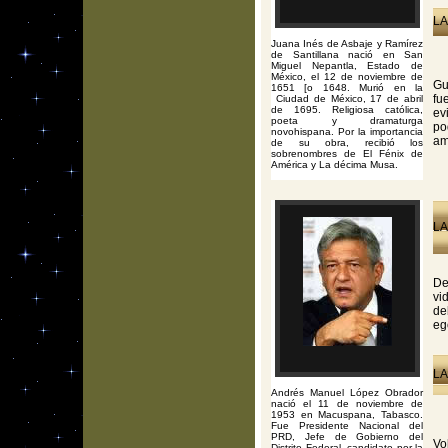
LA
Juana Inés de Asbaje y Ramírez
de Santillana nació en San
Miguel Nepantla, Estado de
México, el 12 de noviembre de
Gu
1651 [o 1648. Murió en la
fu
Ciudad de México, 17 de abril
de 1695. Religiosa católica,
ev
poeta y dramaturga
po
novohispana. Por la importancia
am
de su obra, recibió los
sobrenombres de El Fénix de
América y La décima Musa.
LA
De
vi
de
eg
LA
Andrés Manuel López Obrador
nació el 11 de noviembre de
1953 en Macuspana, Tabasco.
Fue Presidente Nacional del
PRD, Jefe de Gobierno del
Vo
Distrito Federal, candidato por la