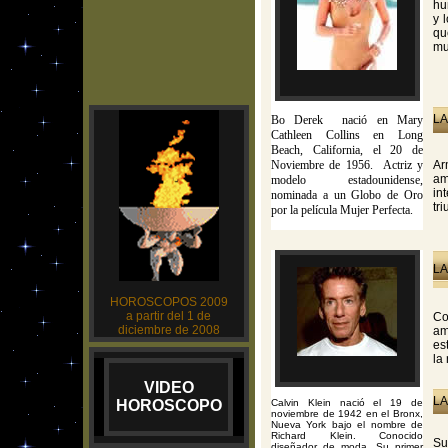
hu
y 
qu
mu
LA
Bo Derek nació en Mary
Cathleen Collins en Long
Beach, California, el 20 de
Noviembre de 1956. Actriz y
Ar
am
modelo estadounidense,
in
nominada a un Globo de Oro
tr
por la película Mujer Perfecta.
LA
HOROSCOPOS 2009
a partir del 1 de
Co
diciembre de 2008
am
es
la
VIDEO
LA
HOROSCOPO
Calvin Klein nació el 19 de
noviembre de 1942 en el Bronx,
Nueva York bajo el nombre de
Richard Klein. Conocido
Su
diseñador de moda. Su primer