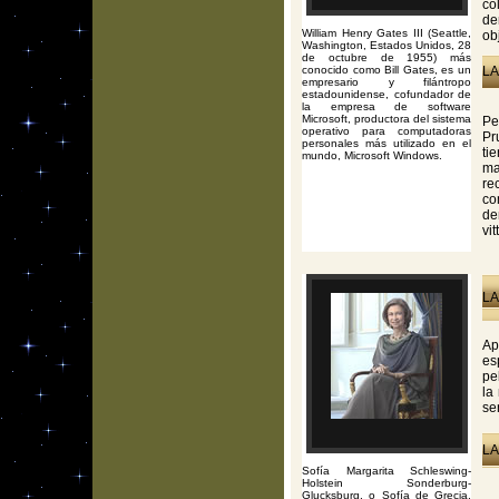
co
de
William Henry Gates III (Seattle,
ob
Washington, Estados Unidos, 28
de octubre de 1955) más
conocido como Bill Gates, es un
LA
empresario y filántropo
estadounidense, cofundador de
la empresa de software
Microsoft, productora del sistema
Pe
operativo para computadoras
Pr
personales más utilizado en el
ti
mundo, Microsoft Windows.
ma
re
co
de
vi
LA
Ap
es
pe
la
se
LA
Sofía Margarita Schleswing-
Holstein Sonderburg-
Glucksburg, o Sofía de Grecia,