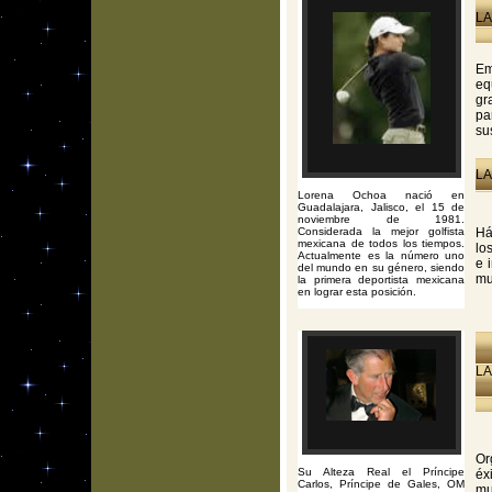
LA
Em
eq
gr
pa
su
LA
Lorena Ochoa nació en
Guadalajara, Jalisco, el 15 de
noviembre de 1981.
Considerada la mejor golfista
Há
mexicana de todos los tiempos.
lo
Actualmente es la número uno
e 
del mundo en su género, siendo
mu
la primera deportista mexicana
en lograr esta posición.
LA
Or
Su Alteza Real el Príncipe
éx
Carlos, Príncipe de Gales, OM
mu