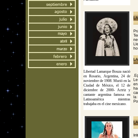
LA
Pr
Te
ne
Ll
ho
LA
Libertad Lamarque Bouza nació
.E
en Rosario, Argentina, 24 de
Le
noviembre de 1908. Murió en la
en
Ciudad de México, el 12 de
ha
diciembre de 2000- Actriz y
ca
cantante argentina famosa en
la
Latinoamérica mientras
Po
trabajaba en el cine mexicano.
LA
In