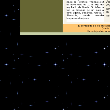
Ap
nació en Psychiko (Atenas) el 2
de noviembre de 1938. Hija del
es
rey Pablo de Grecia. Su infancia
pe
fue un trasiego de un país a
la
otro: Egipto, Sudáfrica, Grecia y
se
Alemania, donde estudió
lenguas extranjeras.
El contenido de los artículo
Queda p
Reportajes Metropol