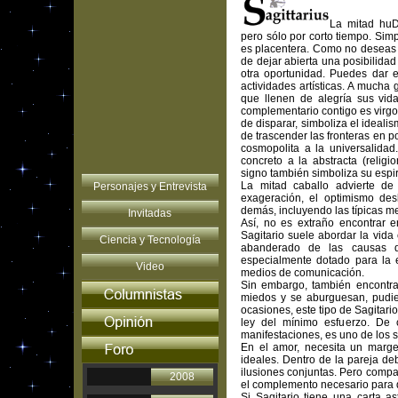
La mitad huD
pero sólo por corto tiempo. Simp
es placentera. Como no deseas "c
de dejar abierta una posibilida
otra oportunidad. Puedes dar e
actividades artísticas. A mucha
que llenen de alegría sus vid
complementario contigo es virgo
de disparar, simboliza el idealis
de trascender las fronteras en pos
cosmopolita a la universalidad.
concreto a la abstracta (religio
signo también simboliza su espir
La mitad caballo advierte de 
Personajes y Entrevista
exageración, el optimismo des
demás, incluyendo las típicas m
Invitadas
Así, no es extraño encontrar e
Sagitario suele abordar la vida 
Ciencia y Tecnología
abanderado de las causas q
especialmente dotado para la 
Video
medios de comunicación.
Sin embargo, también encontra
miedos y se aburguesan, pudien
ocasiones, este tipo de Sagitario
ley del mínimo esfuerzo. De 
manifestaciones, es uno de los 
En el amor, necesita un marge
ideales. Dentro de la pareja de
ilusiones conjuntas. Pero compar
2008
el complemento necesario para q
Si Sagitario tiene una carta as