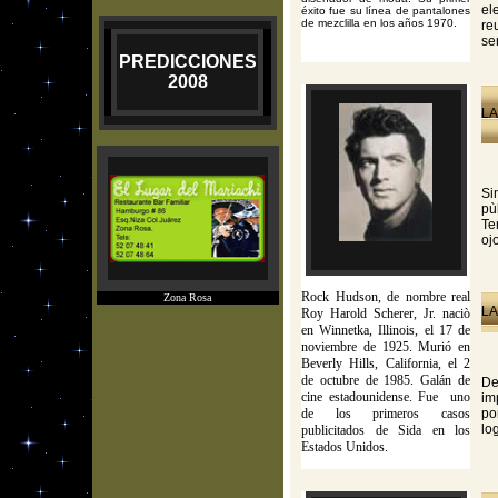
el
éxito fue su línea de pantalones
de mezclilla en los años 1970.
re
se
PREDICCIONES
2008
LA
Si
pù
Te
oj
Rock Hudson, de nombre real
Zona Rosa
LA
Roy Harold Scherer, Jr. naciò
en Winnetka, Illinois, el 17 de
noviembre de 1925. Murió en
Beverly Hills, California, el 2
de octubre de 1985. Galán de
De
cine estadounidense. Fue uno
im
de los primeros casos
po
lo
publicitados de Sida en los
Estados Unidos.