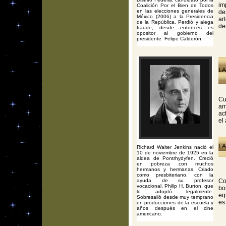
im
Coalición Por el Bien de Todos
en las elecciones generales de
de
México (2006) a la Presidencia
ar
de la República. Perdiò y alega
de
fraude, desde entonces es
opositor al gobierno del
presidente Felipe Calderón.
LA
Cu
am
ac
el
LA
Richard Walter Jenkins nació el
10 de noviembre de 1925 en la
aldea de Pontrhydyfen. Creció
en pobreza con muchos
hermanos y hermanas. Criado
como presbiteriano, con la
ayuda de su profesor
Co
vocacional, Philip H. Burton, que
bo
lo adoptó legalmente.
eq
Sobresalió desde muy temprano
es
en producciones de la escuela y
años después en el cine
americano.