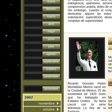
enero
inteligencia, optimismo, since
comprensión amplia, dotes de or
febrero
Sin embargo, cuando el conju
demostrar alguno de esto
marzo
ostentación, superstición, des
complejo de superioridad.
abril
mayo
junio
LA
julio
agosto
Mu
va
septiembre
ot
nu
octubre
fo
noviembre
LA
Ricardo Gonzalo Pedro
Montalbán Merino nació en
diciembre
la Ciudad de México, 25 de
noviembre de 1920. Actor
que ha trabajado en
Mu
Estados Unidos. Su fama
si
creció con la serie
fu
televisiva La Isla de la
re
Fantasía.