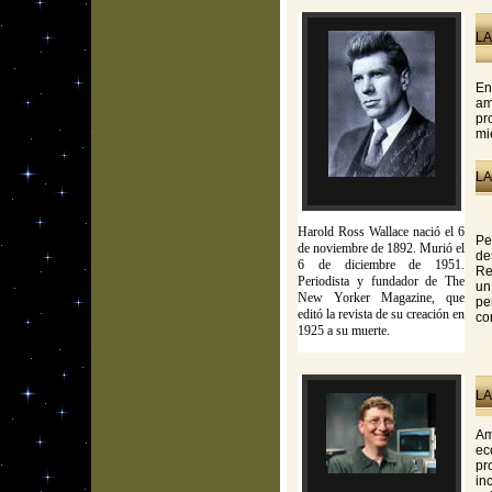
LA
En
am
pr
mi
LA
Harold Ross Wallace nació el 6
Pe
de noviembre de 1892. Murió el
de
6 de diciembre de 1951.
Re
Periodista y fundador de The
un
New Yorker Magazine, que
pe
editó la revista de su creación en
co
1925 a su muerte.
LA
Am
ec
pr
in