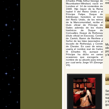
(Charles Philip Arthur George de
ex
Mountbatten-Windsor) nació en
Londres el 14 de noviembre de
1948. Hijo mayor de la Reina
Isabel II del Reino Unido y el
Príncipe Felipe, Duque de
Edimburgo; heredero al trono
del Reino Unido, de los reinos
LA
de la Mancomunidad, recibe el
título oficial de Príncipe de
Gales además de los títulos
históricos de Duque de
Cornualles, Duque de Rothesay
(título oficial en Escocia), Conde
de Carrick, Baron de Renfrew y
Señor de las Islas (asociados al
ducado de Rothesay), y Conde
Mu
de Chester. En caso de reinar,
ob
usaría el nombre real de Carlos
pr
III (Charles III), aunque el
Príncipe ha dicho en varias
y 
ocasiones que escogería el
nombre de su abuelo para reinar
por cual sería Jorge VII (George
VII).
LA
Se
re
su
y 
gu