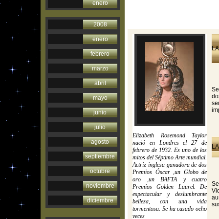
enero
2008
enero
LA
febrero
marzo
abril
Se
do
mayo
se
im
junio
julio
Elizabeth Rosemond Taylor
agosto
nació en Londres el 27 de
LA
febrero de 1932. Es uno de los
septiembre
mitos del Séptimo Arte mundial.
Actriz inglesa ganadora de dos
octubre
Premios Óscar ,un Globo de
oro ,un BAFTA y cuatro
Se
noviembre
Premios Golden Laurel. De
Vi
espectacular y deslumbrante
au
diciembre
belleza, con una vida
su
tormentosa. Se ha casado ocho
veces