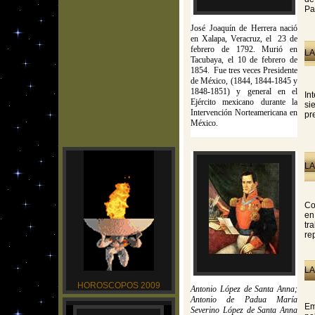
Pa
José Joaquín de Herrera nació
en Xalapa, Veracruz, el 23 de
febrero de 1792. Murió en
LA
Tacubaya, el 10 de febrero de
1854. Fue tres veces Presidente
de México, (1844, 1844-1845 y
1848-1851) y general en el
In
Ejército mexicano durante la
si
Intervención Norteamericana en
pr
México.
LA
Co
en
tr
re
LA
HOROSCOPOS 2009
Antonio López de Santa Anna;
Antonio de Padua María
Em
Severino López de Santa Anna