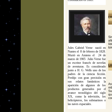
Constitución en 1865.
LA
Si
al
lì
to
Jules Gabriel Verne nació en
Nantes el 8 de febrero de 1828.
Murió en Amiens el 24 de
marzo de 1905 Julio Verne fue
un escritor francés de novelas
LA
de aventuras. Es considerado
junto a H. G. Wells uno de los
padres de la ciencia ficción.
Predijo con gran precisión en
sus relatos fantásticos la
As
aparición de algunos de los
vi
productos generados por el
Su
avance tecnológico del siglo
qu
XX, como la televisión, los
co
helicópteros, los submarinos o
las naves espaciales.