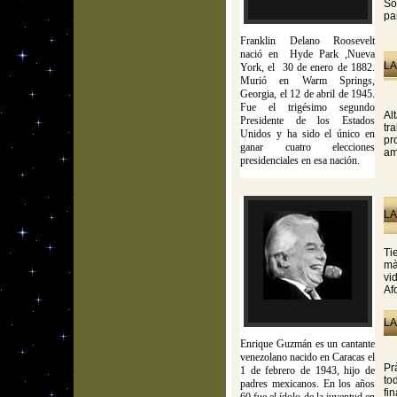
So
pa
Franklin Delano Roosevelt
nació en Hyde Park ,Nueva
LA
York, el 30 de enero de 1882.
Murió en Warm Springs,
Georgia, el 12 de abril de 1945.
Fue el trigésimo segundo
Al
Presidente de los Estados
tr
Unidos y ha sido el único en
pr
ganar cuatro elecciones
am
presidenciales en esa nación.
LA
Ti
mà
vi
Af
LA
Enrique Guzmán es un cantante
venezolano nacido en Caracas el
Pr
1 de febrero de 1943, hijo de
to
padres mexicanos. En los años
fi