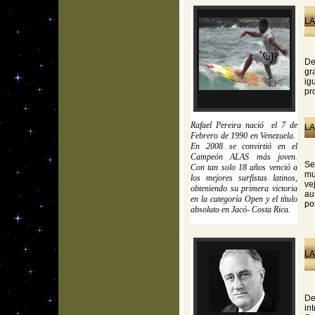
LA
De
gr
ig
pr
Rafael Pereira nació el 7 de
LA
Febrero de 1990 en Venezuela.
En 2008 se convirtió en el
Campeón ALAS más joven.
Se
Con tan solo 18 años venció a
mu
los mejores surfistas latinos,
ve
obteniendo su primera victoria
au
en la categoría Open y el título
pol
absoluto en Jacó- Costa Rica.
LA
De
in