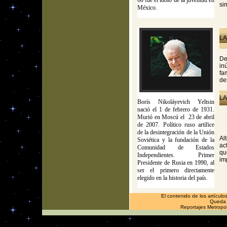
60 fue el ídolo de la juventud en
si
México.
LA
De
in
fa
de
LA
Borís Nikoláyevich Yeltsin
nació el 1 de febrero de 1931.
Murió en Moscú el 23 de abril
de 2007. Político ruso artífice
de la desintegración de la Unión
Al
Soviética y la fundación de la
ac
Comunidad de Estados
qu
Independientes. Primer
im
Presidente de Rusia en 1990, al
ser el primero directamente
elegido en la historia del país.
El contenido de los artículo
Queda p
Reportajes Metropol