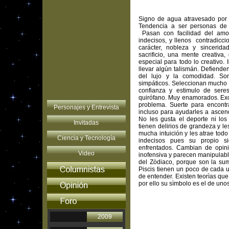
Signo de agua atravesado por e
Tendencia a ser personas de 
Pasan con facilidad del amor 
indecisos, y llenos contradicci
carácter, nobleza y sincerida
sacrificio, una mente creativa,
especial para todo lo creativo.
llevar algún talismán. Defiende
del lujo y la comodidad. So
simpáticos. Seleccionan mucho 
confianza y estimulo de seres
quirófano. Muy enamorados. Exc
problema. Suerte para encont
Personajes y Entrevista
incluso para ayudarles a ascen
No les gusta el deporte ni los
Invitadas
tienen delirios de grandeza y le
mucha intuición y les atrae todo
Ciencia y Tecnología
indecisos pues su propio s
enfrentados. Cambian de opini
Video
inofensiva y parecen manipulable
del Zòdiaco, porque son la su
Piscis tienen un poco de cada un
de entender. Existen teorìas que
por ello su sìmbolo es el de uno
2009