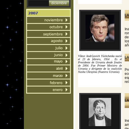
diciembre
LA
In
ro
de
lo
añ
Víktor Andríyovich Yúshchenko nació
LA
el 23 de febrero, 1954 . Es el
Presidente de Ucrania desde finales
de 2004. Fue Primer Ministro de
Ucrania y dirigente de la coalición
Pr
Nasha Ukrayina (Nuestra Ucrania).
ec
es
re
LA
In
am
de