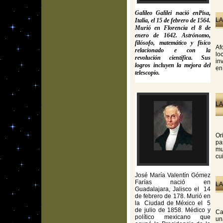
Galileo Galilei nació enPisa,
LA
Italia, el 15 de febrero de 1564.
Murió en Florencia el 8 de
enero de 1642. Astrónomo,
filósofo, matemático y físico
Af
relacionado e con la
lo
revolución científica. Sus
in
logros incluyen la mejora del
en
telescopio.
LA
Or
pa
mu
cu
José María Valentín Gómez
Farías nació en
LA
Guadalajara, Jalisco el 14
de febrero de 178. Murió en
la Ciudad de México el 5
de julio de 1858. Médico y
Ca
político mexicano que
un