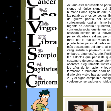
Acuario está representado por u
siendo el único signo del Z
humano.Como signo de Aire, nec
las palabras o los conceptos. Es
de guerra podría ser aquel
curiosamente, casi al mismo ti
regente de Acuario-: "¡Libertad
conciencia social que tienen los
acusado sentido de la indivi
personalidades creativas, pero 
raros, por lo que sus vidas pu
puede tener personalidades ex
más destacados del signo: a) el 
vanguardista o polémico, e inc
embargo, algunos Acuario, Posib
tan estrictos que pensaste que
costumbre de poner mayor atenci
acontece. Seguramente tuviste 
los años de formación y toda
formación a temprana edad no t
diario vivir y sólo has aprendid
21 y el signo compatible contigo
vuelven conservadores o rígidos
LA