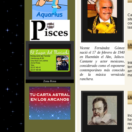
Ca
si
co
la
LA
Vicente Fernández Gómez
nació el 17 de febrero de 1940
en Huentitán el Alto, Jalisco.
Cantante y actor mexicano,
In
considerado como el exponente
te
contemporáneo más conocido
am
de la música vernácula
ma
ranchera.
Zona Rosa
LA
In
he
re
an