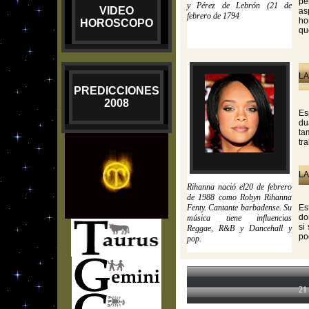
pe
y Pérez de Lebrón (21 de
VIDEO
as
febrero de 1794
ho
HOROSCOPO
qu
LA
PREDICCIONES
2008
Es
du
ta
tr
LA
Rihanna nació el20 de febrero
de 1988 como Robyn Rihanna
Fenty. Cantante barbadense. Su
Es
do
música tiene influencias
si
Reggae, R&B y Dancehall y
po
pop.
21 