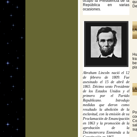
ocupó la Presidencia de la
qu
República en varias
De
ocasiones.
LA
Hu
tr
be
pl
Abraham Lincoln nació el 12
de febrero de 1809. Fue
asesinado el 15 de abril de
1865. Décimo sexto Presidente
LA
de los Estados Unidos y el
primero por el Partido
Republicano. Introdujo
medidas que dieron como
resultado la abolición de la
Po
esclavitud, con la emisión de su
co
Proclamación de Emancipación
Co
en 1863 y la promoción de la
sa
aprobación de la
su
Decimotercera Enmienda a la