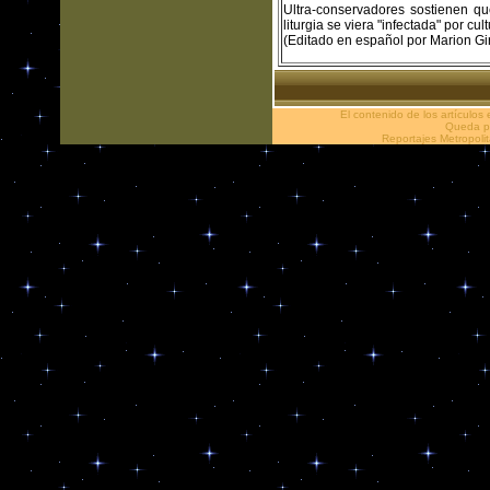
Ultra-conservadores sostienen qu
liturgia se viera "infectada" por cu
(Editado en español por Marion Gi
El contenido de los artículos
Queda pr
Reportajes Metropoli