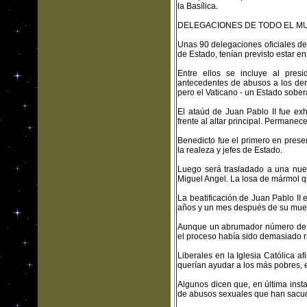
la Basílica.
DELEGACIONES DE TODO EL M
Unas 90 delegaciones oficiales de
de Estado, tenían previsto estar en 
Entre ellos se incluye al pre
antecedentes de abusos a los der
pero el Vaticano - un Estado sobe
El ataúd de Juan Pablo II fue ex
frente al altar principal. Permanece
Benedicto fue el primero en prese
la realeza y jefes de Estado.
Luego será trasladado a una nuev
Miguel Angel. La losa de mármol qu
La beatificación de Juan Pablo II
años y un mes después de su muerte
Aunque un abrumador número de c
el proceso había sido demasiado r
Liberales en la Iglesia Católica a
querían ayudar a los más pobres, 
Algunos dicen que, en última inst
de abusos sexuales que han sacudi