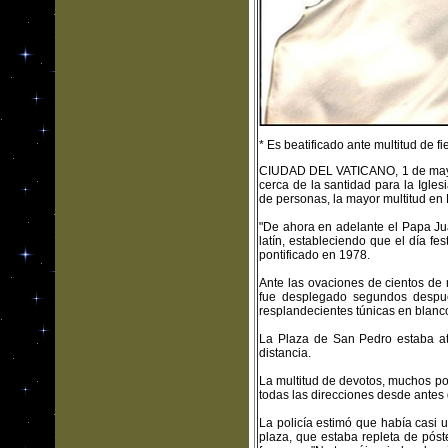
* Es beatificado ante multitud de fi
CIUDAD DEL VATICANO, 1 de mayo 
cerca de la santidad para la Igle
de personas, la mayor multitud en
"De ahora en adelante el Papa Ju
latín, estableciendo que el día fe
pontificado en 1978.
Ante las ovaciones de cientos de 
fue desplegado segundos despué
resplandecientes túnicas en blanc
La Plaza de San Pedro estaba ate
distancia.
La multitud de devotos, muchos po
todas las direcciones desde antes 
La policía estimó que había casi
plaza, que estaba repleta de póste