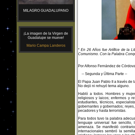
MILAGRO GUADALUPANO
¡La imagen de la Virgen de
Guadalupe se mueve!
Mario Campa Landeros
*
En 26 Años fue Artífice de la Li
Comunismo. Con la Palabra Conqui
Por Alfonso Fernández de Córdov
-- Segunda y Última Parte --
El Papa Juan Pablo II a través de
No dejó ni rehuyó tema alguno.
Habló a todos. Hombres y mujere
religiosos y laicos; enfermos y r
estudiantes, técnicos, especialis
gobernantes y gobernados; reyes, 
pecadores y hasta terroristas.
Para todos tuvo la palabra adecua
lenguaje universal fue sencillo,
amenaza. Se manifestó contrario 
internacionales sembró la semilla