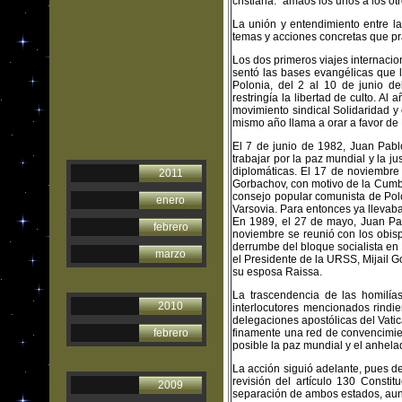
cristiana: “amaos los unos a los otr
La unión y entendimiento entre l
temas y acciones concretas que prac
Los dos primeros viajes internacio
sentó las bases evangélicas que l
Polonia, del 2 al 10 de junio d
restringía la libertad de culto. Al
movimiento sindical Solidaridad y
mismo año llama a orar a favor de
El 7 de junio de 1982, Juan Pab
trabajar por la paz mundial y la j
diplomáticas. El 17 de noviembre
2011
Gorbachov, con motivo de la Cumbr
consejo popular comunista de Polon
enero
Varsovia. Para entonces ya llevaba
En 1989, el 27 de mayo, Juan Pa
febrero
noviembre se reunió con los obisp
derrumbe del bloque socialista en 
marzo
el Presidente de la URSS, Mijail 
su esposa Raissa.
La trascendencia de las homilía
2010
interlocutores mencionados rindie
delegaciones apostólicas del Vatica
febrero
finamente una red de convencimien
posible la paz mundial y el anhela
La acción siguió adelante, pues de
revisión del artículo 130 Consti
2009
separación de ambos estados, aunque