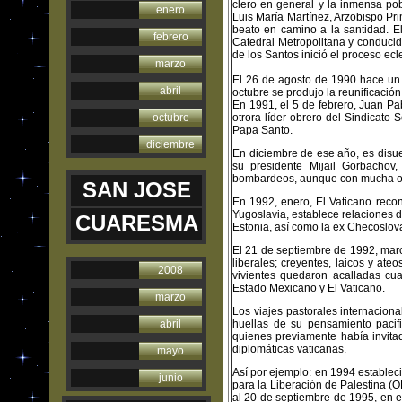
clero en general y la inmensa po
enero
Luis María Martínez, Arzobispo Pr
beato en camino a la santidad. E
febrero
Catedral Metropolitana y conduci
de los Santos inició el proceso e
marzo
El 26 de agosto de 1990 hace un l
abril
octubre se produjo la reunificació
En 1991, el 5 de febrero, Juan Pa
octubre
otrora líder obrero del Sindicato
Papa Santo.
diciembre
En diciembre de ese año, es disue
su presidente Mijail Gorbachov
bombardeos, aunque con mucha opos
SAN JOSE
En 1992, enero, El Vaticano reco
Yugoslavia, establece relaciones d
CUARESMA
Estonia, así como la ex Checoslov
El 21 de septiembre de 1992, mar
liberales; creyentes, laicos y ate
2008
vivientes quedaron acalladas cua
Estado Mexicano y El Vaticano.
marzo
Los viajes pastorales internacion
abril
huellas de su pensamiento pacifi
quienes previamente había invitad
diplomáticas vaticanas.
mayo
Así por ejemplo: en 1994 estableci
junio
para la Liberación de Palestina (
al 20 de septiembre de 1995, en e