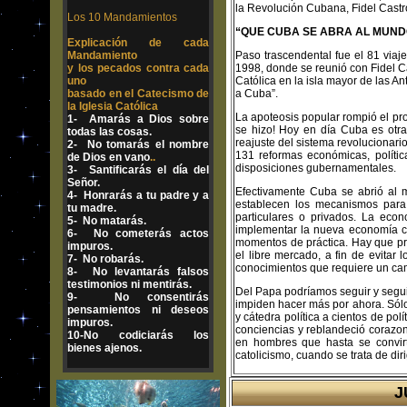
la Revolución Cubana, Fidel Castro
Los 10 Mandamientos
“QUE CUBA SE ABRA AL MUND
Explicación de cada
Mandamiento
Paso trascendental fue el 81 viaje
y los pecados contra cada
1998, donde se reunió con Fidel Ca
uno
Católica en la isla mayor de las A
basado en el Catecismo de
a Cuba”.
la Iglesia Católica
La apoteosis popular rompió el pro
1- Amarás a Dios sobre
se hizo! Hoy en día Cuba es otra
todas las cosas.
reajuste del sistema revolucionar
2- No tomarás el nombre
131 reformas económicas, polític
de Dios en vano
..
disposiciones gubernamentales.
3- Santificarás el día del
Señor.
Efectivamente Cuba se abrió al m
4- Honrarás a tu padre y a
establecen los mecanismos para 
tu madre.
particulares o privados. La ec
5- No matarás.
implementar la nueva economía cu
6- No cometerás actos
momentos de práctica. Hay que pre
impuros.
el libre mercado, a fin de evitar 
7- No robarás.
conocimientos que requiere un ca
8- No levantarás falsos
testimonios ni mentirás.
Del Papa podríamos seguir y segui
9- No consentirás
impiden hacer más por ahora. Sólo
pensamientos ni deseos
y cátedra política a cientos de polí
impuros.
conciencias y reblandeció corazone
10-No codiciarás los
en hombres que hasta se convirt
bienes ajenos.
catolicismo, cuando se trata de 
J