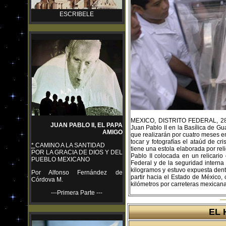
ESCRIBELE
MEXICO, DISTRITO FEDERAL, 28 de
JUAN PABLO II, EL PAPA
Juan Pablo II en la Basílica de G
AMIGO
que realizarán por cuatro meses en 
tocar y fotografías el ataúd de c
*
CAMINO A LA SANTIDAD
tiene una estola elaborada por re
POR LA GRACIA DE DIOS Y DEL
Pablo II colocada en un relicari
PUEBLO MEXICANO
Federal y de la seguridad interna
kilogramos y estuvo expuesta den
Por Alfonso Fernández de
partir hacia el Estado de México,
Córdova M.
kilómetros por carreteras mexicana
---Primera Parte ---
EL