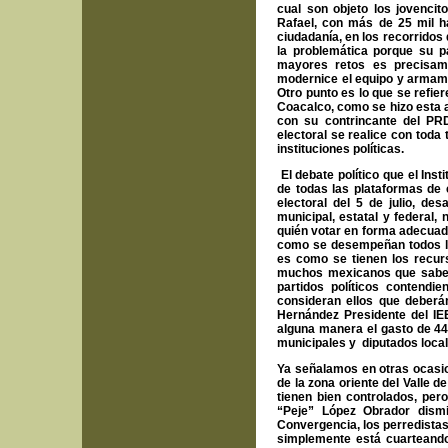
cual son objeto los jovenci
Rafael, con más de 25 mil h
ciudadanía, en los recorridos
la problemática porque su p
mayores retos es precisame
modernice el equipo y armame
Otro punto es lo que se refie
Coacalco, como se hizo esta a
con su contrincante del PR
electoral se realice con toda
instituciones políticas.
El debate político que el Ins
de todas las plataformas de c
electoral del 5 de julio, d
municipal, estatal y federal
quién votar en forma adecuad
como se desempeñan todos lo
es como se tienen los recur
muchos mexicanos que sabemo
partidos políticos contend
consideran ellos que deberá
Hernández Presidente del IE
alguna manera el gasto de 44
municipales y diputados local
Ya señalamos en otras ocasio
de la zona oriente del Valle d
tienen bien controlados, per
“Peje” López Obrador dism
Convergencia, los perredistas
simplemente está cuarteando