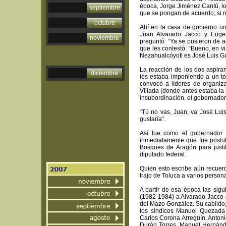
época, Jorge Jiménez Cantú, los
septiembre
que se pongan de acuerdo; si no 
octubre
Ahí en la casa de gobierno u
Juan Alvarado Jacco y Euge
noviembre
preguntó: “Ya se pusieron de a
que les contestó: “Bueno, en v
Nezahualcóyotl es José Luis Ga
La reacción de los dos aspira
diciembre
les estaba imponiendo a un to
convocó a líderes de organiza
Villada (donde antes estaba la 
insubordinación, el gobernador
“Tú no vas, Juan, va José Luis
gustaría”.
Así fue como el gobernador 
inmediatamente que fue postu
Bosques de Aragón para justifi
diputado federal.
Quien esto escribe aún recuer
trajo de Toluca a varios perso
A partir de esa época las sigu
(1982-1984) a Alvarado Jacco a
del Mazo González. Su cabildo,
los síndicos Manuel Quezada
Carlos Corona Arreguín, Anton
Durán Torres, Manuel Hernánde