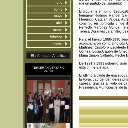
(de un partido de izquierda)
.
El siguiente en turno (1985-19
formaron Rodrigo Rangel Gar
Florencio Catalán Valdéz, Aur
convirtió en homicida y fue 
Perfecto Martínez Muñoz, Te
Teresa Dorantes Jaramillo, los ú
Para el trienio 1988-1990 ll
acompañaron como síndicos Ca
Martínez, Crisóforo Escobed
Gómez, Lucía Aragón de Ortega
María Simón Gallardo, Héctor 
El informador Analitico
De 1991 a 1993 gobernó Juan Ge
esta primera etapa.
TERCER ANIVERSARIO
DE RM
El último alcalde de esa época
la voracidad de los líderes pri
cabeza, gracias al voto de cas
Presidencia Municipal, el de l