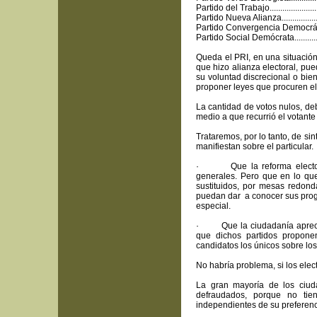
Partido del Trabajo.........................
Partido Nueva Alianza.....................
Partido Convergencia Democrática....
Partido Social Demócrata...............
Queda el PRI, en una situación
que hizo alianza electoral, pu
su voluntad discrecional o bien
proponer leyes que procuren el
La cantidad de votos nulos, deb
medio a que recurrió el votant
Trataremos, por lo tanto, de sin
manifiestan sobre el particular.
· Que la reforma electoral 
generales. Pero que en lo que s
sustituidos, por mesas redond
puedan dar a conocer sus progr
especial.
· Que la ciudadanía aprecia a
que dichos partidos propon
candidatos los únicos sobre lo
No habría problema, si los elect
La gran mayoría de los ciuda
defraudados, porque no tie
independientes de su preferenc