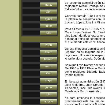
La segunda administración (1
marzo
regidores: Neftalí Pantiga 
Estrada Villas, respectivamente
abril
Gonzalo Barquín Díaz fue el te
mayo
la planilla se conformó con un
Luviano López, Josefina Mirand
junio
Para e1 trienio 1973-1975 el 
Óscar Loya Ramírez. Su “cuartel
julio
cine Lago, donde ahora se encu
a mandar antes de ser president
el que manda está en ‘el tinaco’
2008
De esa impuesta administració
llegaron en su mayoría de la 
enero
regidores. Ellos fueron, respe
Artemio Mora Lozada, Odón Mad
febrero
Sólo que Loya Ramírez se fue a
marzo
De 1976 a 1978 Eleazar García
como regidores Eduardo Tapia
abril
Pando Medina.
mayo
En la sexta administración (19
siete regidores: Juan Gerard
junio
Cervantes, José Luis Ávalos Zu
Guadalupe Ruiz Hernández.
julio
Ya para entonces la postulac
precisamente ésta fue una de 
agosto
aspirantes locales a la Presid