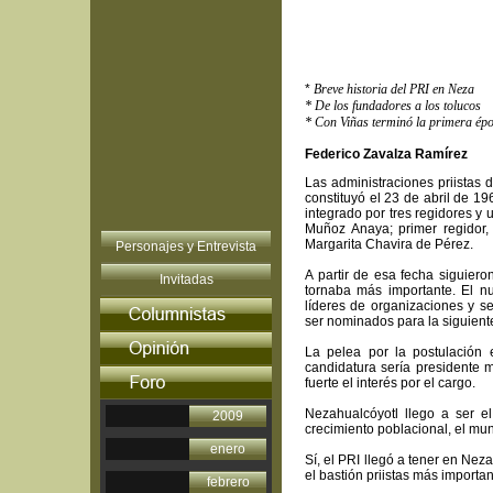
*
Breve historia del PRI en Neza
* De los fundadores a los tolucos
* Con Viñas terminó la primera ép
Federico Zavalza Ramírez
Las administraciones priistas 
constituyó el 23 de abril de 
integrado por tres regidores y 
Muñoz Anaya; primer regidor, 
Margarita Chavira de Pérez.
Personajes y Entrevista
A partir de esa fecha siguiero
Invitadas
tornaba más importante. El nu
líderes de organizaciones y s
ser nominados para la siguiente
La pelea por la postulación
candidatura sería presidente m
fuerte el interés por el cargo.
Nezahualcóyotl llego a ser e
2009
crecimiento poblacional, el mun
enero
Sí, el PRI llegó a tener en Ne
el bastión priistas más importan
febrero