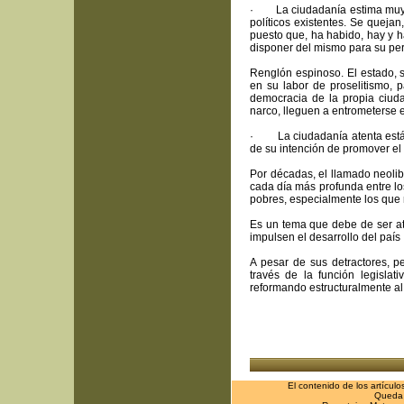
· La ciudadanía estima muy cos
políticos existentes. Se queja
puesto que, ha habido, hay y ha
disponer del mismo para su per
Renglón espinoso. El estado, s
en su labor de proselitismo, p
democracia de la propia ciuda
narco, lleguen a entrometerse e
· La ciudadanía atenta está, a
de su intención de promover el
Por décadas, el llamado neolibe
cada día más profunda entre lo
pobres, especialmente los que
Es un tema que debe de ser at
impulsen el desarrollo del país 
A pesar de sus detractores, 
través de la función legislat
reformando estructuralmente al
El contenido de los artícul
Queda p