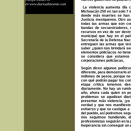
en www.diarioañmoento.com
La violencia aumenta día c
Michoacán 250 en tan solo 7 
donde más muertes se han t
Justicia mexiquense. Otro as
todas las armas que son con
bandas de secuestradores, 
recursos en vez de ser destr
municipal que hay en el paí
Secretaría de la Defensa Nac
entreguen las armas que ten
saber ¿quien nos brindará seg
elementos policíacos no tiene
se considera que estamos
corporaciones policíacas.
Según dicen algunos político
diferente, para demostrarlo e
millones de pesos, porque no
con qué podrán pagar los con
etapa critica tenemos dese
diariamente. No hay un rumb
año, ahora cada quien en pol
problemas se agudizan diari
presentar más violencia. ¡ya
verdad y que nos manifieste
esfuerzo y que se castigue a 
del pueblo, así podremos segui
nos seguimos hundiendo, di
profesionistas seguirán en la
Inoperancia sin conseguir un 