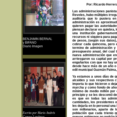
Por: Ricardo Herrera 
Las administraciones panistas
Reveles, hubo múltiples irreg
auditoria que lo pusiera e
administración es aproximad
quieren pagar las autoridad
piensan declarar en quiebra, 
una institución gubernamen
recursos ni siquiera para pag
BENJAMIN BERNAL
de pesos, (según sus datos),
y BIFANO
cobrar cada quincena, pero 
Diario Imagen
termino de administración y 
presupuesto anual, del cual
nueva administración que en
arriesgaron su capital por pr
engañarlos con que no hay un
desde hace más de un año o 
edil municipal Guzmán Palma,
Ya estamos a unos días de qu
alcaldes y sus respectivos c
importa lo que hicieron o dej
marcha y como fondo de ahorr
mínimo de medio millón por c
principio y se les descontó d
es que en todas las admin
cantidades, los presidentes 
les dejaría en lo personal un
son millonarios, aparte de 
Escrito por
Mario Andrés
población que cada trienio 
Campa Landeros
nuevos gobiernos no podrán h