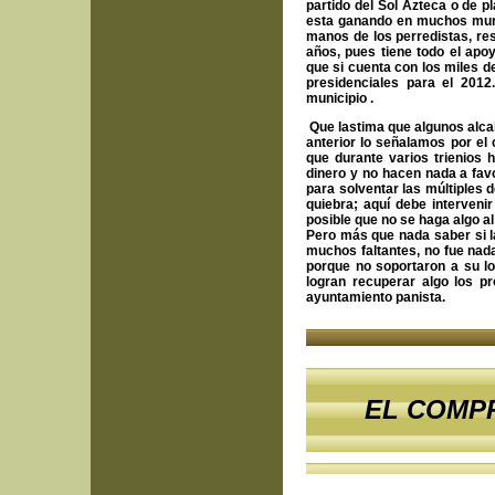
partido del Sol Azteca o de p
esta ganando en muchos munic
manos de los perredistas, resu
años, pues tiene todo el ap
que si cuenta con los miles d
presidenciales para el 2012
municipio .
Que lastima que algunos alca
anterior lo señalamos por el 
que durante varios trienios 
dinero y no hacen nada a favo
para solventar las múltiples 
quiebra; aquí debe intervenir
posible que no se haga algo al
Pero más que nada saber si l
muchos faltantes, no fue nada
porque no soportaron a su lo
logran recuperar algo los p
ayuntamiento panista.
EL COMP