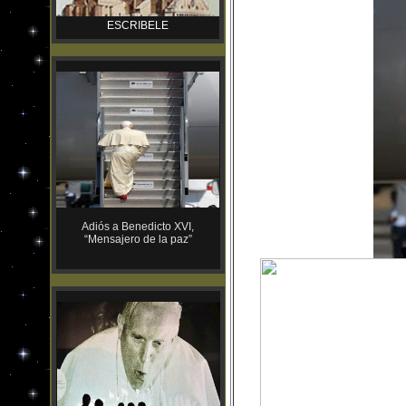
ESCRIBELE
Adiós a Benedicto XVI,
“Mensajero de la paz”