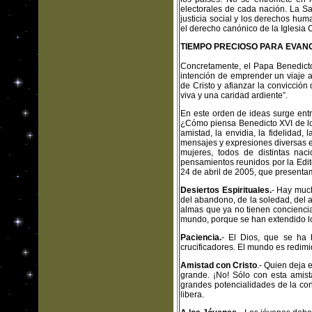
electorales de cada nación. La Sa
justicia social y los derechos hu
el derecho canónico de la Iglesia 
TIEMPO PRECIOSO PARA EVAN
Concretamente, el Papa Benedicto,
intención de emprender un viaje a
de Cristo y afianzar la convicció
viva y una caridad ardiente”.
En este orden de ideas surge entre
¿Cómo piensa Benedicto XVI de lo
amistad, la envidia, la fidelidad, 
mensajes y expresiones diversas en
mujeres, todos de distintas nac
pensamientos reunidos por la Edito
24 de abril de 2005, que presenta
Desiertos Espirituales.
- Hay much
del abandono, de la soledad, del a
almas que ya no tienen conciencia
mundo, porque se han extendido
Paciencia.
- El Dios, que se ha 
crucificadores. El mundo es redim
Amistad con Cristo
.- Quien deja 
grande. ¡No! Sólo con esta amist
grandes potencialidades de la co
libera.