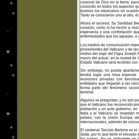
corporal de Dios en la tierra, pa
conocido en todos los aspectos qu
tuvimos los mexicanos en ocasión d
Tanto se conocieron uno al otro, e
Ahora el sucesor, Su Santidad Be
corazón, como lo ha hecho a muc
esperanza y una confortación que
enfermedades que los aquejan, u 
Los medios de comunicación impres
provenientes del Vaticano y de la
motivo del viaje del Papa Joseph R
marzo del actual, en la ciudad de
Estado Vaticano será recibido con 
Sin embargo, no puede apartarse 
tendrá lugar una misa especial. H
reuniones privadas con funcionar
entidades que llegarán a las cerca
forma parte del fenómeno socioló
terrenal.
Algunos se preguntan, y no son poc
que el Vaticano fue reconocido po
población y un auto gobierno, en
Italia y el Vaticano se respetan
países; con la Unión Europa d
internacionales, además de concor
El cardenal Tarcisio Bertone es el
Sede, por lo que tiene el elevado 
los países. No se entromete en 