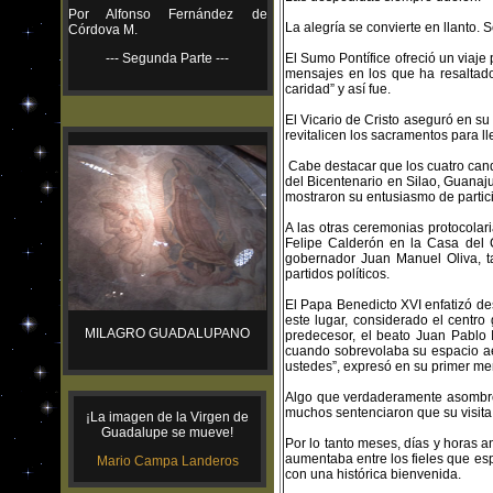
Por Alfonso Fernández de
La alegría se convierte en llanto.
Córdova M.
--- Segunda Parte ---
El Sumo Pontífice ofreció un viaje
mensajes en los que ha resaltado
caridad” y así fue.
El Vicario de Cristo aseguró en su 
revitalicen los sacramentos para l
Cabe destacar que los cuatro cand
del Bicentenario en Silao, Guanaju
mostraron su entusiasmo de partici
A las otras ceremonias protocolar
Felipe Calderón en la Casa del C
gobernador Juan Manuel Oliva, ta
partidos políticos.
El Papa Benedicto XVI enfatizó des
este lugar, considerado el centro 
MILAGRO GUADALUPANO
predecesor, el beato Juan Pablo 
cuando sobrevolaba su espacio aé
ustedes”, expresó en su primer me
Algo que verdaderamente asombró 
muchos sentenciaron que su visita n
¡La imagen de la Virgen de
Guadalupe se mueve!
Por lo tanto meses, días y horas a
aumentaba entre los fieles que es
Mario Campa Landeros
con una histórica bienvenida.