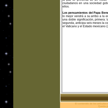
ciudadanos en una sociedad gobern
ellos.
Los pensamientos del Papa Bene
lo mejor vendrá a su arribo a la 
una doble significación, primera: l
segunda, anticipa seis meses la c
el Vaticano y el Estado mexicano 
El contenido de los artículos
Queda pr