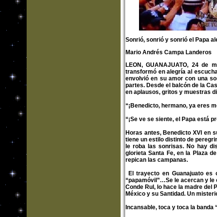
Sonrió, sonrió y sonrió el Papa 
Mario Andrés Campa Landeros
LEON, GUANAJUATO, 24 de mar
transformó en alegría al escucha
envolvió en su amor con una son
partes. Desde el balcón de la Ca
en aplausos, gritos y muestras d
“¡Benedicto, hermano, ya eres m
“¡Se ve se siente, el Papa está p
Horas antes, Benedicto XVI en s
tiene un estilo distinto de peregr
le roba las sonrisas. No hay dis
glorieta Santa Fe, en la Plaza d
repican las campanas.
El trayecto en Guanajuato es co
“papamóvil”…Se le acercan y le 
Conde Rul, lo hace la madre del 
México y su Santidad. Un misteri
Incansable, toca y toca la banda