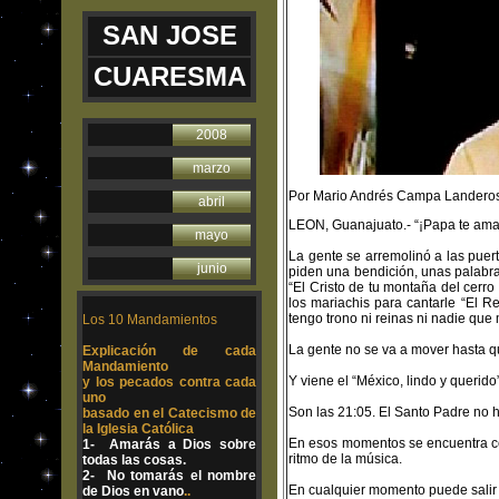
SAN JOSE
CUARESMA
2008
marzo
Por Mario Andrés Campa Landero
abril
LEON, Guanajuato.- “¡Papa te ama
mayo
La gente se arremolinó a las puer
junio
piden una bendición, unas palabr
“El Cristo de tu montaña del cerr
los mariachis para cantarle “El R
tengo trono ni reinas ni nadie qu
Los 10 Mandamientos
La gente no se va a mover hasta 
Explicación de cada
Mandamiento
Y viene el “México, lindo y queri
y los pecados contra cada
uno
Son las 21:05. El Santo Padre no h
basado en el Catecismo de
la Iglesia Católica
En esos momentos se encuentra cen
1- Amarás a Dios sobre
ritmo de la música.
todas las cosas.
2- No tomarás el nombre
En cualquier momento puede salir e
de Dios en vano
..