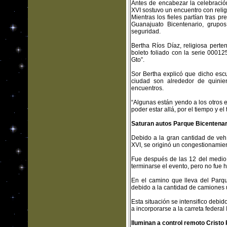
Antes de encabezar la celebració
XVI sostuvo un encuentro con reli
Mientras los fieles partían tras p
Guanajuato Bicentenario, grupos
seguridad.
Bertha Ríos Díaz, religiosa per
boleto foliado con la serie 0001
Gto”.
Sor Bertha explicó que dicho escu
ciudad son alrededor de quinien
encuentros.
“Algunas están yendo a los otros 
poder estar allá, por el tiempo y el 
Saturan autos Parque Bicentenar
Debido a la gran cantidad de vehí
XVI, se originó un congestionamient
Fue después de las 12 del medio 
terminarse el evento, pero no fue h
En el camino que lleva del Parqu
debido a la cantidad de camiones 
Esta situación se intensifico debid
a incorporarse a la carreta federal
Iluminan a control remoto Cristo 