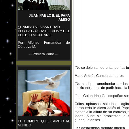
JUAN PABLO II, EL PAPA
AMIGO
*
CAMINO A LA SANTIDAD
POR LA GRACIA DE DIOS Y DEL
PUEBLO MEXICANO
Por Alfonso Fernández de
Córdova M.
---Primera Parte ---
“No se dejen amedrentar por las fu
Mario Andrés Campa Landeros
“No se dejen amedrentar por las
mexicano, antes de partir hacia la
“Las Golondrinas” acompañan sus
Gritos, aplausos, saludos - agi
aeropuerto le dicen adiós al Papa
manos a la altura de su corazón, 
todos. Sube sin problemas la 
guanajuatenses…
EL HOMBRE QUE CAMBIO AL
MUNDO
Las despedidas siempre duelen.