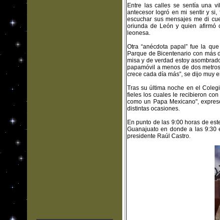
Entre las calles se sentía una 
antecesor logró en mi sentir y si
escuchar sus mensajes me di cue
oriunda de León y quien afirmó 
leonesa.
Otra “anécdota papal” fue la que
Parque de Bicentenario con más de
misa y de verdad estoy asombrado 
papamóvil a menos de dos metros 
crece cada día más”, se dijo muy 
Tras su última noche en el Colegi
fieles los cuales le recibieron co
como un Papa Mexicano", expresó 
distintas ocasiones.
En punto de las 9:00 horas de est
Guanajuato en donde a las 9:30 el
presidente Raúl Castro.