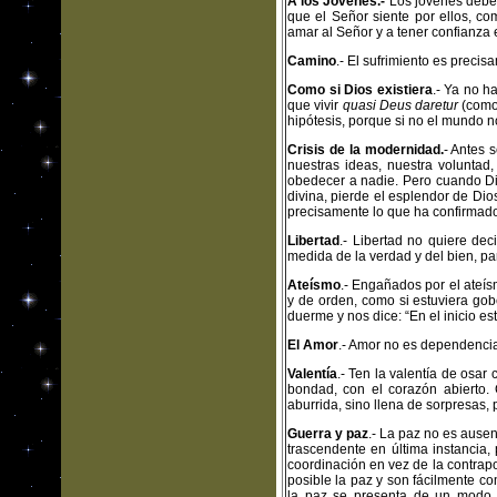
A los Jóvenes.-
Los jóvenes deben 
que el Señor siente por ellos, c
amar al Señor y a tener confianza
Camino
.- El sufrimiento es preci
Como si Dios existiera
.- Ya no h
que vivir
quasi Deus daretur
(como 
hipótesis, porque si no el mundo
Crisis de la modernidad.
- Antes 
nuestras ideas, nuestra voluntad
obedecer a nadie. Pero cuando Dio
divina, pierde el esplendor de Dios
precisamente lo que ha confirmado
Libertad
.- Libertad no quiere de
medida de la verdad y del bien, p
Ateísmo
.- Engañados por el ateís
y de orden, como si estuviera gob
duerme y nos dice: “En el inicio es
El Amor
.- Amor no es dependenc
Valentía
.- Ten la valentía de osar
bondad, con el corazón abierto.
aburrida, sino llena de sorpresas,
Guerra y paz
.- La paz no es ause
trascendente en última instancia, 
coordinación en vez de la contrap
posible la paz y son fácilmente c
la paz se presenta de un modo 