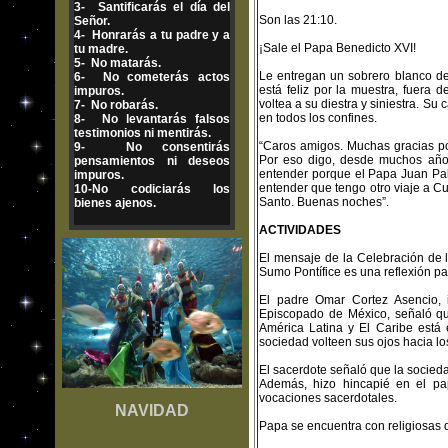
3- Santificarás el día del
Son las 21:10.
Señor.
4- Honrarás a tu padre y a
¡Sale el Papa Benedicto XVI!
tu madre.
5- No matarás.
Le entregan un sobrero blanco de
6- No cometerás actos
está feliz por la muestra, fuera
impuros.
voltea a su diestra y siniestra. Su
7- No robarás.
en todos los confines.
8- No levantarás falsos
testimonios ni mentirás.
“Caros amigos. Muchas gracias po
9- No consentirás
Por eso digo, desde muchos años
pensamientos ni deseos
entender porque el Papa Juan Pa
impuros.
entender que tengo otro viaje a C
10-No codiciarás los
Santo. Buenas noches”.
bienes ajenos.
ACTIVIDADES
El mensaje de la Celebración de 
Sumo Pontífice es una reflexión pa
El padre Omar Cortez Asencio, 
Episcopado de México, señaló qu
América Latina y El Caribe está 
sociedad volteen sus ojos hacia lo
El sacerdote señaló que la socied
Además, hizo hincapié en el pa
vocaciones sacerdotales.
NAVIDAD
Papa se encuentra con religiosas d