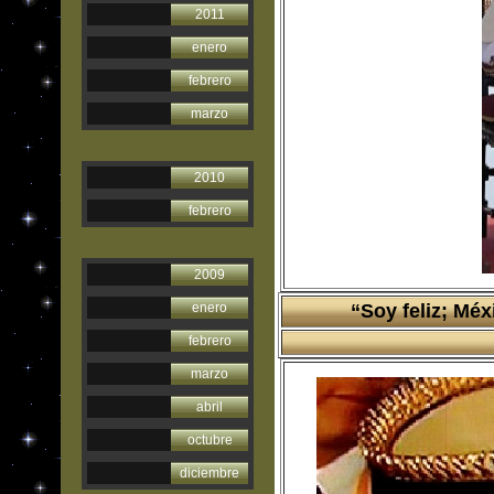
2011
enero
febrero
marzo
2010
febrero
2009
enero
“Soy feliz; Mé
febrero
marzo
abril
octubre
diciembre