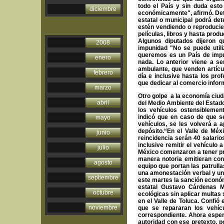
todo el País y sin duda esto
diciembre
económicamente", afirmó. Detal
estatal o municipal podrá det
estén vendiendo o reproduci
películas, libros y hasta prod
Algunos diputados dijeron 
2008
impunidad "No se puede utili
queremos es un País de impu
enero
nada. Lo anterior viene a s
ambulante, que venden artícu
febrero
día e inclusive hasta los pro
que dedicar al comercio infor
marzo
Otro golpe a la economía ciud
abril
del Medio Ambiente del Estad
los vehículos ostensiblemen
indicó que en caso de que se
mayo
vehículos, se les volverá a a
depósito.“En el Valle de Méx
junio
reincidencia serán 40 salario
inclusive remitir el vehículo
julio
México comenzaron a tener pre
manera notoria emitieran con
agosto
equipo que portan las patrull
una amonestación verbal y un 
septiembre
este martes la sanción económ
estatal Gustavo Cárdenas M
octubre
ecológicas sin aplicar multas 
en el Valle de Toluca. Confió
noviembre
que se repararan los vehíc
correspondiente. Ahora esper
autoridad con ese pretexto, 