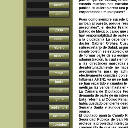
policial que no exenta, desd
cuando muchos nos cuestion
marzo
pública, si quieren crear una 
corporaciones municipales?
abril
Pues como siempre sucede los
arriban al puesto, porque re
personales”, el doctor Frank
2009
Estado de México, cargo que 
hay responsabilidad de parte d
enero
a la ciudadanía La dependenc
doctor Gabriel O’Shea Cuev
febrero
subsecretario de Salud, asum
simple boletín se estableció 
de formar parte de su equipo
marzo
administración, la cual siem
a las directrices marcadas p
abril
desafortunadamente no hace
precisamente para no admi
mayo
efectivamente cumplirá con su
Influenza AH1N1 ya no se hab
junio
se han repartido y cuantas le
médicas las venden hasta en 4
julio
La Cámara
de Diputados Fede
demanda de parte de un inter
agosto
Esta reforma al Código Penal
había quedado pendiente desde
septiembre
Semana Santa y aunque tuvo 
opuso.
El diputado panista Camilo R
octubre
Seguridad Pública de San N
protege la propiedad intelect
noviembre
convencido de que las organiz