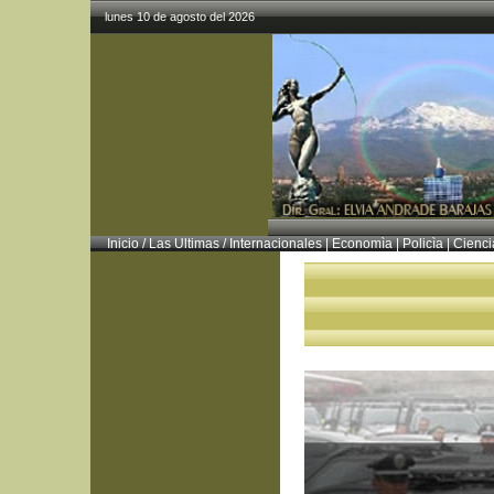
lunes 10 de agosto del 2026
Inicio
/
Las Ultimas
/
Internacionales
|
Economìa
|
Policìa
|
Cienci