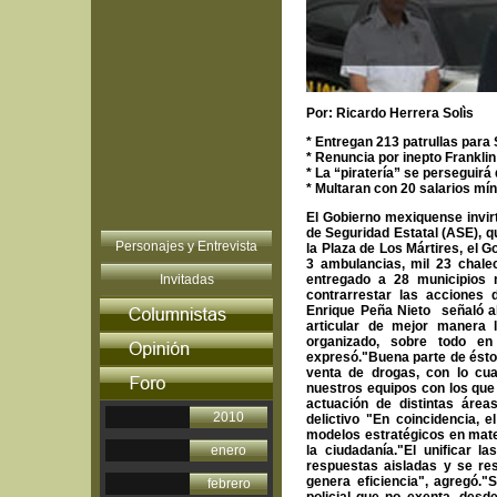
Por: Ricardo Herrera Solìs
* Entregan 213 patrullas para
* Renuncia por inepto Frankli
* La “piratería” se perseguirá 
* Multaran con 20 salarios m
El Gobierno mexiquense invir
de Seguridad Estatal (ASE), 
Personajes y Entrevista
la Plaza de Los Mártires, el G
3 ambulancias, mil 23 chale
Invitadas
entregado a 28 municipios
contrarrestar las acciones 
Enrique Peña Nieto señaló a
articular de mejor manera l
organizado, sobre todo en
expresó."Buena parte de ésto
venta de drogas, con lo cu
nuestros equipos con los que
actuación de distintas áre
2010
delictivo "En coincidencia,
modelos estratégicos en mate
enero
la ciudadanía."El unificar 
respuestas aisladas y se re
genera eficiencia", agregó.
febrero