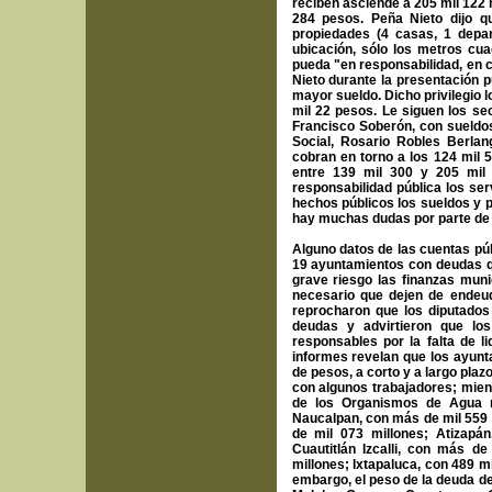
reciben asciende a 205 mil 122 
284 pesos.
Peña Nieto dijo q
propiedades (4 casas, 1 depar
ubicación, sólo los metros cu
pueda "en responsabilidad, en c
Nieto durante la presentación p
mayor sueldo. Dicho privilegio l
mil 22 pesos. Le siguen los sec
Francisco Soberón, con sueldos
Social, Rosario Robles Berlan
cobran en torno a los 124 mil 
entre 139 mil 300 y 205 mil 
responsabilidad pública los ser
hechos públicos los sueldos y p
hay muchas dudas por parte de 
Alguno datos de las cuentas púb
19 ayuntamientos con deudas qu
grave riesgo las finanzas mun
necesario que dejen de endeud
reprocharon que los diputados
deudas y advirtieron que lo
responsables por la falta de l
informes revelan que los ayunt
de pesos, a corto y a largo pl
con algunos trabajadores; mien
de los Organismos de Agua r
Naucalpan, con más de mil 559 
de mil 073 millones; Atizapán
Cuautitlán Izcalli, con más d
millones; Ixtapaluca, con 489 m
embargo, el peso de la deuda de