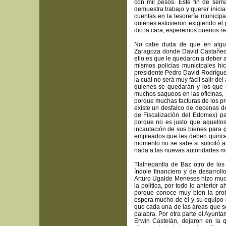
con mil pesos. Este fin de sem
demuestra trabajo y querer inici
cuentas en la tesorería munici
quienes estuvieron exigiendo el
dio la cara, esperemos buenos res
No cabe duda de que en alguno
Zaragoza donde David Castañeda
ello es que le quedaron a deber a
mismos policías municipales hi
presidente Pedro David Rodríguez
la cuál no será muy fácil salir d
quienes se quedarán y los que n
muchos saqueos en las oficinas, 
porque muchas facturas de los p
existe un desfalco de decenas d
de Fiscalización del Edomex) pa
porque no es justo que aquellos
incautación de sus bienes para 
empleados que les deben quincen
momento no se sabe si solicitó a
nada a las nuevas autoridades m
Tlalnepantla de Baz otro de lo
índole financiero y de desarroll
Arturo Ugalde Meneses hizo muc
la política, por todo lo anterio
porque conoce muy bien la prob
espera mucho de él y su equipo d
que cada una de las áreas que se
palabra. Por otra parte el Ayunt
Erwin Castelán, dejaron en la 