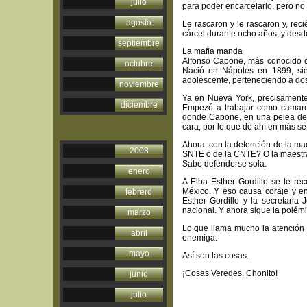
julio
para poder encarcelarlo, pero no 
agosto
Le rascaron y le rascaron y, rec
cárcel durante ocho años, y desde
septiembre
La mafia manda
Alfonso Capone, más conocido c
octubre
Nació en Nápoles en 1899, sie
adolescente, perteneciendo a dos
noviembre
Ya en Nueva York, precisamente 
diciembre
Empezó a trabajar como camarero
donde Capone, en una pelea de c
cara, por lo que de ahí en más se 
Ahora, con la detención de la ma
2008
SNTE o de la CNTE? O la maestra
Sabe defenderse sola.
enero
A Elba Esther Gordillo se le 
México. Y eso causa coraje y en
febrero
Esther Gordillo y la secretaria
nacional. Y ahora sigue la polémi
marzo
Lo que llama mucho la atención 
abril
enemiga.
mayo
Así son las cosas.
¡Cosas Veredes, Chonito!
co@ho
junio
julio