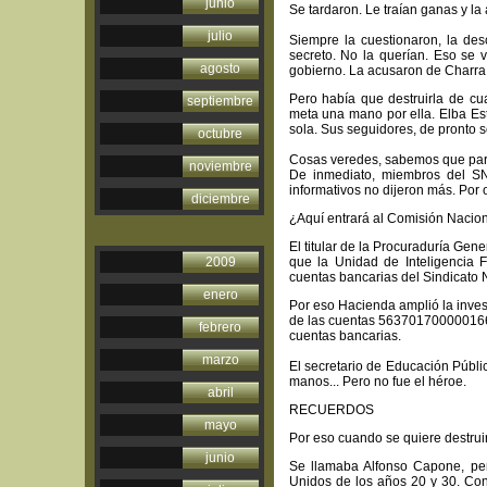
junio
Se tardaron. Le traían ganas y la 
julio
Siempre la cuestionaron, la des
secreto. No la querían. Eso se 
agosto
gobierno. La acusaron de Charra 
Pero había que destruirla de cu
septiembre
meta una mano por ella. Elba Est
sola. Sus seguidores, de pronto 
octubre
Cosas veredes, sabemos que para
noviembre
De inmediato, miembros del SN
informativos no dijeron más. Por 
diciembre
¿Aquí entrará al Comisión Nacio
El titular de la Procuraduría Gen
2009
que la Unidad de Inteligencia 
cuentas bancarias del Sindicato 
enero
Por eso Hacienda amplió la invest
de las cuentas 563701700000166
febrero
cuentas bancarias.
marzo
El secretario de Educación Pública
manos... Pero no fue el héroe.
abril
RECUERDOS
mayo
Por eso cuando se quiere destrui
junio
Se llamaba Alfonso Capone, pe
Unidos de los años 20 y 30. Con