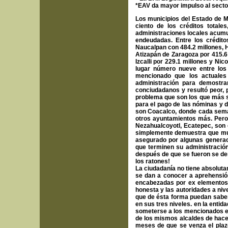
*EAV da mayor impulso al secto
Los municipios del Estado de M
ciento de los créditos total
administraciones locales acumu
endeudadas. Entre los crédit
Naucalpan con 484.2 millones, H
Atizapán de Zaragoza por 415.6 
Izcalli por 229.1 millones y Ni
lugar número nueve entre lo
mencionado que los actuales
administración para demostra
conciudadanos y resultó peor,
problema que son los que más se
para el pago de las nóminas y
son Coacalco, donde cada semana
otros ayuntamientos más. Pero
Nezahualcoyotl, Ecatepec, son 
simplemente demuestra que much
asegurado por algunas generaci
que terminen su administración 
después de que se fueron se den
los ratones!
La ciudadanía no tiene absoluta
se dan a conocer a aprehensió
encabezadas por ex elementos p
honesta y las autoridades a nive
que de ésta forma puedan saber
en sus tres niveles. en la enti
someterse a los mencionados ex
de los mismos alcaldes de hacer
meses de que se venza el plaz