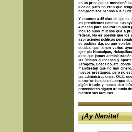
en un principio se mencionó ib
alcalde pues no creo que teng
compromisos hechos a la ciudad
Y estamos a 45 días de que se t
los presidentes tienen a sus ay
4 meses para realizar un buen p
incluso hubo muchos que a prin
federal, No es posible que los 
aspiraciones políticas personal
se pudiera dar, porque son los 
deudas que tienen varios ayun
ejemplo Naucalpan, Huixquiluc
altos que jamás administración 
las últimas quincenas y apart
Zaragoza, Coacalco, etc. donde 
manifiestan que no hay dinero. 
nuevos préstamos, pero no está
las administraciones. Ojalá qu
entren en funciones, porque de
algún fraude y nunca dan inf
proveedores siguen tratando de 
pierden sus facturas.
¡Ay Nanita!