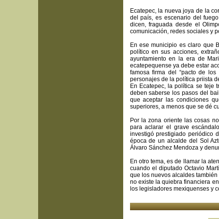
Ecatepec, la nueva joya de la c
del país, es escenario del fueg
dicen, fraguada desde el Olimp
comunicación, redes sociales y pol
En ese municipio es claro que B
político en sus acciones, extra
ayuntamiento en la era de Mar
ecatepequense ya debe estar acos
famosa firma del “pacto de los
personajes de la política priista
En Ecatepec, la política se teje 
deben saberse los pasos del bail
que aceptar las condiciones qu
superiores, a menos que se dé cu
Por la zona oriente las cosas no
para aclarar el grave escándalo
investigó prestigiado periódico
época de un alcalde del Sol Azte
Álvaro Sánchez Mendoza y denunci
En otro tema, es de llamar la at
cuando el diputado Octavio Martí
que los nuevos alcaldes también l
no existe la quiebra financiera e
los legisladores mexiquenses y 