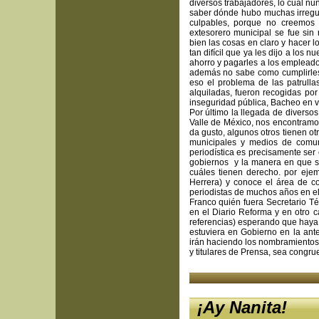
diversos trabajadores, lo cuál n
saber dónde hubo muchas irregul
culpables, porque no creemos 
extesorero municipal se fue sin
bien las cosas en claro y hacer l
tan difícil que ya les dijo a los
ahorro y pagarles a los empleado
además no sabe como cumplirle
eso el problema de las patrull
alquiladas, fueron recogidas po
inseguridad pública, Bacheo en via
Por último la llegada de divers
Valle de México, nos encontramos
da gusto, algunos otros tienen ot
municipales y medios de comuni
periodística es precisamente ser 
gobiernos y la manera en que so
cuáles tienen derecho. por ejem
Herrera) y conoce el área de c
periodistas de muchos años en el
Franco quién fuera Secretario T
en el Diario Reforma y en otro c
referencias) esperando que haya r
estuviera en Gobierno en la ant
irán haciendo los nombramientos 
y titulares de Prensa, sea congr
¡Ay Nanita!