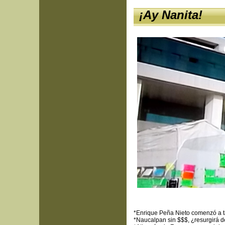
¡Ay Nanita!
*Enrique Peña Nieto comenzó a ta
*Naucalpan sin $$$, ¿resurgirá 