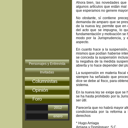
Ahora bien, las novedades que 
algunos artículos que están mal 
que esperamos no genere mayore
No obstante, sí contiene prece
demanda de amparo que se presen
de la nueva ley, permite que en 
del acto que se impugna, lo que
fundamentación y motivación se h
modo por la Jurisprudencia, y 
aspecto.
En cuanto hace a la suspensión,
mismos que podían haberse interpr
se conceda la suspensión incluso
la negativa de la medida suspens
Personajes y Entrevista
abierta y lo hace depender del p
Invitadas
La suspensión en materia fiscal n
siempre ha señalado que procede
dice se debe al fisco, para obten
sistema.
En la nueva ley se exige que se 
se ha hasta prohibido por la Juri
ser útil.
2012
Parecería que no habrá mayor af
condicionada por la reforma a
derechos
enero
* Hugo Arriaga
Arriaga y Domínguez, S.C.