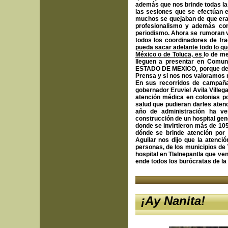
además que nos brinde todas las
las sesiones que se efectúan 
muchos se quejaban de que era m
profesionalismo y además con
periodismo. Ahora se rumoran 
todos los coordinadores de f
pueda sacar adelante todo lo que
México o de Toluca, es
lo de m
lleguen a presentar en Com
ESTADO DE MEXICO, porque de r
Prensa y si nos nos valoramos 
En sus recorridos de campaña
gobernador Eruviel Avila Villeg
atención médica en colonias p
salud que pudieran darles atenc
año de administración ha v
construcción de un hospital gen
donde se invirtieron más de 10
dónde se brinde atención por 
Aguilar nos dijo que la atenci
personas, de los municipios de 
hospital en Tlalnepantla que vend
ende todos los burócratas de la
¡Ay Nanita!