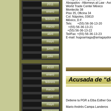
Abogados - Attorneys at Law - Avo
2011
World Trade Center México
Montecito 38
enero
Piso 35, Oficina 34
Col. Nápoles, 03810
febrero
México, D.F.
Tels: +(55) 56-36-13-20
marzo
+(55) 56-36-13-21
+(55) 56-36-13-22
abril
Tel/Fax: +(55) 56-36-13-23
E-mail: hugoarriaga@arriagayd
mayo
junio
julio
2010
enero
Acusada de “d
febrero
marzo
abril
Detiene la PGR a Elba Esther Gor
mayo
Mario Andrés Campa Landeros