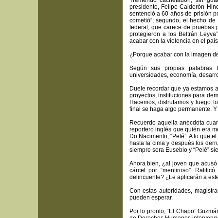
Tremendo cachetadón, sin guan
presidente, Felipe Calderón Hino
sentenció a 60 años de prisión po
cometió”; segundo, el hecho de
federal, que carece de pruebas 
protegieron a los Beltrán Leyva”
acabar con la violencia en el paí
¿Porque acabar con la imagen de
Según sus propias palabras tr
universidades, economía, desarroll
Duele recordar que ya estamos a
proyectos, instituciones para de
Hacemos, disfrutamos y luego to
final se haga algo permanente. Y
Recuerdo aquella anécdota cuan
reportero inglés que quién era 
Do Nacimento, “Pelé”. A lo que el
hasta la cima y después los der
siempre sera Eusebio y “Pelé” si
Ahora bien, ¿al joven que acusó 
cárcel por “mentiroso”. Ratifi
delincuente? ¿Le aplicarán a este
Con estas autoridades, magistra
pueden esperar.
Por lo pronto, “El Chapo” Guzmá