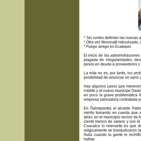
* Sin rumbo definido las nuevas a
* Otra vez Moronatti ridiculizado,
* Fuego amigo en Ecatepec
El inicio de las administracione
plagada de irregularidades, des
pesos en deuda a proveedores y l
La nota no es, por tanto, los p
posibilidad de anunciar un sano 
Hay algunos casos que merecen 
crédito y el nuevo munícipe Davi
en poco la grave problemática f
empresa valoradora contratada po
En Tlalnepantla, el alcalde Pab
mérito tomando en cuenta que s
atrás, en el municipio vecino de 
ciento menos de salario y con é
Coacalco lo relevante es que d
mágicamente se tranquilizaron la
Ávila cuando la gente le rechif
hablar.