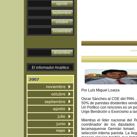
agosto
septiembre
octubre
noviembre
diciembre
El informador Analitico
Por Luis Miguel Loaiza
Oscar Sánches al CDE del PAN
50% de panistas disidentes vendr
Un Político con rencores es un pol
Urge Bendición o Exorcismo a las
Mientras el líder nacional del 
coordinador de los diputados 
tecamaquense Germán Ismael, 
selección interna panista. La ll