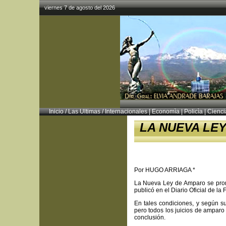
viernes 7 de agosto del 2026
Inicio
/
Las Ultimas
/
Internacionales
|
Economìa
|
Policìa
|
Cienci
LA NUEVA LE
Por HUGO ARRIAGA *
La Nueva Ley de Amparo se promu
publicó en el Diario Oficial de la 
En tales condiciones, y según sus
pero todos los juicios de amparo 
conclusión.