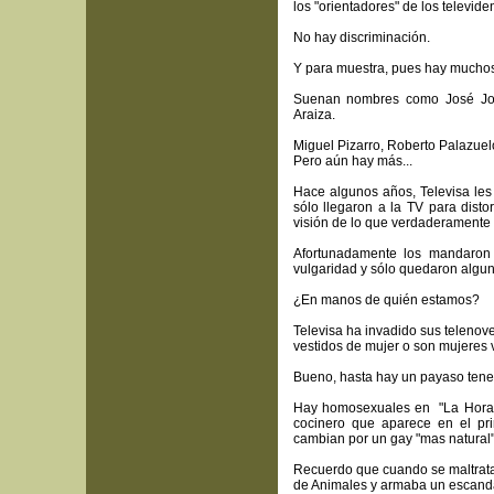
los "orientadores" de los televide
No hay discriminación.
Y para muestra, pues hay muchos 
Suenan nombres como José Jos
Araiza.
Miguel Pizarro, Roberto Palazuel
Pero aún hay más...
Hace algunos años, Televisa les
sólo llegaron a la TV para distor
visión de lo que verdaderamente d
Afortunadamente los mandaron 
vulgaridad y sólo quedaron algun
¿En manos de quién estamos?
Televisa ha invadido sus telenov
vestidos de mujer o son mujeres 
Bueno, hasta hay un payaso tene
Hay homosexuales en "La Hora P
cocinero que aparece en el pr
cambian por un gay "mas natural" 
Recuerdo que cuando se maltrata
de Animales y armaba un escanda