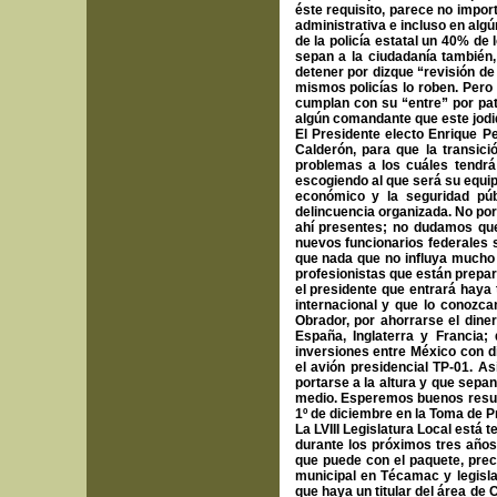
éste requisito, parece no impor
administrativa e incluso en alg
de la policía estatal un 40% de
sepan a la ciudadanía también
detener por dizque “revisión de
mismos policías lo roben. Pero
cumplan con su “entre” por pat
algún comandante que este jodi
El Presidente electo Enrique P
Calderón, para que la transic
problemas a los cuáles tendrá
escogiendo al que será su equip
económico y la seguridad públ
delincuencia organizada. No por
ahí presentes; no dudamos que
nuevos funcionarios federales
que nada que no influya much
profesionistas que están prepa
el presidente que entrará haya 
internacional y que lo conozca
Obrador, por ahorrarse el diner
España, Inglaterra y Francia;
inversiones entre México con di
el avión presidencial TP-01. A
portarse a la altura y que sepa
medio. Esperemos buenos result
1º de diciembre en la Toma de P
La LVIII Legislatura Local está
durante los próximos tres años
que puede con el paquete, prec
municipal en Técamac y legisla
que haya un titular del área de