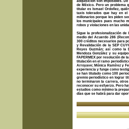
adquisición son imposibles. D
de México. Pero un problema q
titular es Ismael Ordoñez, qui
taxis tolerados que hay en el
millonarios porque les piden s
los municipales pues mucho me
robos y violaciones en las unida
Sigue la profesionalización de 
medio del Acuerdo 286 (Recono
300 créditos necesarios para po
y Revalidación de la SEP CUYO
Reyes Guzmán; así como la Di
Mendoza González y su equipo b
FAPERMEX por resolución de la 
titulación en el ramo periodísti
Arroyave; Mónica Ramírez y Fern
experiencia y funge como testi
se han titulado como 100 period
gremio periodístico en lograr 
no terminaron la carrera, otro
reconocer su esfuerzo. Pero ha
estudios como mínimo la prepara
días que se habrá para dar opor