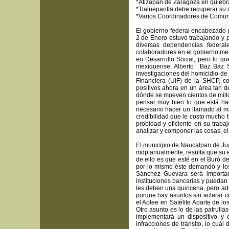
*Atizapán de Zaragoza en quiebr
*Tlalnepantla debe recuperar su 
*Varios Coordinadores de Comuni
El gobierno federal encabezado 
2 de Enero estuvo trabajando y
diversas dependencias federal
colaboradores en el gobierno me
en Desarrollo Social, pero lo q
mexiquense, Alberto Baz Baz S
investigaciones del homicidio de 
Financiera (UIF) de la SHCP, co
positivos ahora en un área tan d
dónde se mueven cientos de mill
pensar muy bien lo que está ha
necesario hacer un llamado al m
credibilidad que le costo mucho t
probidad y eficiente en su trab
analizar y componer las cosas, e
El municipio de Naucalpan de Juá
mdp anualmente, resulta que su e
de ello es que esté en el Buró d
por lo mismo éste demandó y los
Sánchez Guevara será importan
instituciones bancarias y puedan l
les deben una quincena, pero ad
porque hay asuntos sin aclarar 
el Aplee en Satélite Aparte de lo
Otro asunto es lo de las patrull
implementará un dispositivo y 
infracciones de tránsito, lo cuál