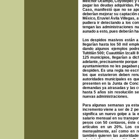
Melchor Ocampo, Coyotepec y C
pagar las deudas adquiridas. Pe
Caso, manifestó que no se apoy
deberían mejorar su captación d
México, Eruviel Ávila Villegas,
pudiera ir detectando a los co
tengan las administraciones n
aunado a esto, pues deberán hac
Los despidos masivos están a 
llegarían hasta los 50 mil empl
dando algunos ejemplos podre
Tultitlán 500; Cuautitlán Izcal
125 municipios, llegarían a di
adelante, precisamente porque
ayuntamientos no les pagaban 
despiden. Es una regla no escri
los que estuvieron deben renu
autoridades municipales es qu
presenten en la Junta de Conci
demandas ya atrasadas y las cu
hasta 5 años sin resolución se
nuevas administraciones.
Para algunas semanas ya estará
incremento viene a ser de 2 pe
significa un nuevo golpe a la
salario mensual en su transpor
pesos con 50 centavos, éste q
artículos en un 20%. Los co
mensualmente, así como en re
también quieren las autoridad