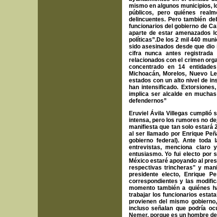
mismo en algunos municipios, los
públicos, pero quiénes real
delincuentes. Pero también d
funcionarios del gobierno de C
aparte de estar amenazados lo
políticas”.
De los 2 mil 440 muni
sido asesinados desde que dio i
cifra nunca antes registrad
relacionados con el crimen orga
concentrado en 14 entidades
Michoacán, Morelos, Nuevo Leó
estados con un alto nivel de in
han intensificado. Extorsione
implica ser alcalde en muchas
defendernos”
Eruviel Ávila Villegas cumplió
intensa, pero los rumores no de
manifiesta que tan solo estará 
al ser llamado por Enrique Peña
gobierno federal). Ante tod
entrevistas, menciona claro 
entusiasmo. Yo fui electo por
México estaré apoyando al pres
respectivas trincheras" y mani
presidente electo, Enrique P
correspondientes y las modifica
momento también a quiénes ha
trabajar los funcionarios esta
provienen del mismo gobierno,
incluso señalan que podría ocu
Nemer, porque es un hombre de 