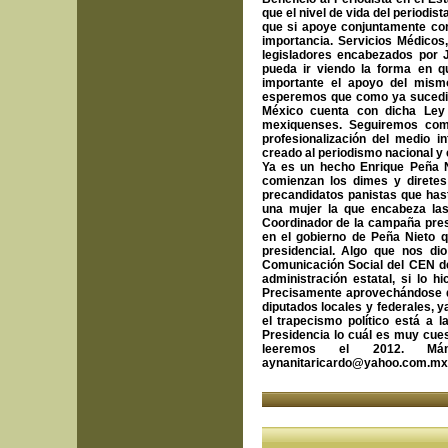
que el nivel de vida del periodi
que si apoye conjuntamente co
importancia. Servicios Médicos,
legisladores encabezados por J
pueda ir viendo la forma en q
importante el apoyo del mismo
esperemos que como ya sucedió 
México cuenta con dicha Ley 
mexiquenses. Seguiremos como
profesionalización del medio 
creado al periodismo nacional y e
Ya es un hecho Enrique Peña N
comienzan los dimes y direte
precandidatos panistas que has
una mujer la que encabeza las
Coordinador de la campaña pres
en el gobierno de Peña Nieto 
presidencial. Algo que nos d
Comunicación Social del CEN de
administración estatal, si lo hi
Precisamente aprovechándose d
diputados locales y federales, 
el trapecismo político está a 
Presidencia lo cuál es muy cu
leeremos el 2012. M
aynanitaricardo@yahoo.com.m