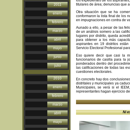
los expedientes de los aspirante
titulares de área; denuncias que aú
2011
Otra situación que se ha comen
enero
conformaron la lista final de los
en impugnaciones en contra de va
febrero
Aunado a ello, a pesar de las felic
marzo
de un análisis somero a las calif
lugares por distrito, queda acred
abril
para obtener a los más capacita
aspirantes en 19 distritos está
Servicio Electoral Profesional par
mayo
Eso quiere decir que casi la m
junio
funcionarios de casilla para la j
ponderados dentro del procedimie
julio
las calificaciones de todas las ev
cuestiones electorales.
2010
En concreto hay dos conclusiones,
distritales y municipales ya caduc
enero
Municipales, se verá si el IEEM
representantes hagan ejercicio de 
febrero
marzo
Ni e
abril
mayo