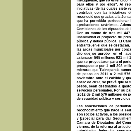
mexiquense, que ha entendido “q
para ellos y por ellos”. Al r
iniciativas (de las cuales siete
contribuir con las iniciativas
reconoció que gracias a la Junta
que ha permitido perfeccionar 
aprobaciones unánimes. Además
Comisiones de los diputados 
Con un monto de tres mil 447 
unanimidad el proyecto de presu
pública y deuda pública. El Cab
entrante, en el que se destacan,
las arcas municipales por conc
dijo que se aprobó en el apar
asignarán 565 millones 921 mil 
que se proyectaron para el peri
presupuesto por 1 mil 208 mil
mientras que Tlalnepantla aumen
de pesos en 2011 a 2 mil 576 
noviembre ante el cabildo y qu
enero de 2012, se prevé que al m
pesos, sean destinados a gasto
servicios personales. Por su pa
2012 de 2 mil 576 millones de pe
de seguridad pública y servicios
Las asociaciones de periodis
reconocimiento que hace la Fe
son socios activos, a los presid
y Especial para dar Seguimien
Cámara de Diputados del Congre
viernes, de la reforma al artícul
autoridades federales conozc