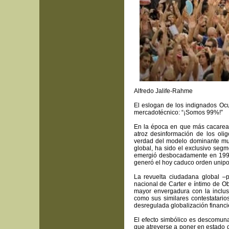
Alfredo Jalife-Rahme
El eslogan de los indignados Ocu
mercadotécnico: “¡Somos 99%!”
En la época en que más cacarea l
atroz desinformación de los oli
verdad del modelo dominante mund
global, ha sido el exclusivo seg
emergió desbocadamente en 1991 
generó el hoy caduco orden unipo
La revuelta ciudadana global –p
nacional de Carter e íntimo de O
mayor envergadura con la inclu
como sus similares contestatario
desregulada globalización financie
El efecto simbólico es descomuna
que atreverse a poner en estado d