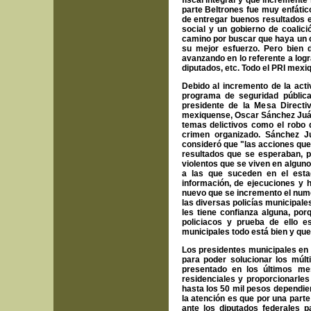
fiscal integral y que increment
parte Beltrones fue muy enfátic
de entregar buenos resultados e
social y un gobierno de coalic
camino por buscar que haya un c
su mejor esfuerzo. Pero bien 
avanzando en lo referente a logr
diputados, etc. Todo el PRI mexi
Debido al incremento de la activ
programa de seguridad pública 
presidente de la Mesa Directi
mexiquense, Oscar Sánchez Juár
temas delictivos como el robo 
crimen organizado. Sánchez J
consideró que "las acciones qu
resultados que se esperaban, p
violentos que se viven en alguno
a las que suceden en el esta
información, de ejecuciones y h
nuevo que se incremento el nume
las diversas policías municipale
les tiene confianza alguna, po
policiacos y prueba de ello e
municipales todo está bien y que
Los presidentes municipales en e
para poder solucionar los múlt
presentado en los últimos me
residenciales y proporcionarle
hasta los 50 mil pesos dependien
la atención es que por una parte
ante los diputados federales p