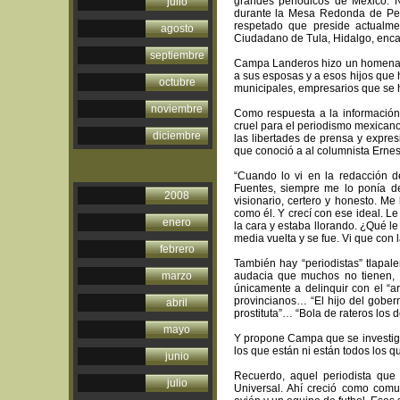
grandes periódicos de México: 
julio
durante la Mesa Redonda de Peri
respetado que preside actualme
agosto
Ciudadano de Tula, Hidalgo, enc
septiembre
Campa Landeros hizo un homenaje 
a sus esposas y a esos hijos que 
octubre
municipales, empresarios que se 
noviembre
Como respuesta a la información 
cruel para el periodismo mexicano
diciembre
las libertades de prensa y expre
que conoció a al columnista Ernes
“Cuando lo vi en la redacción 
Fuentes, siempre me lo ponía d
2008
visionario, certero y honesto. Me
como él. Y crecí con ese ideal. Le
enero
la cara y estaba llorando. ¿Qué 
media vuelta y se fue. Vi que con
febrero
También hay “periodistas” tlapal
marzo
audacia que muchos no tienen, cr
únicamente a delinquir con el “
provincianos… “El hijo del gober
abril
prostituta”… “Bola de rateros los 
mayo
Y propone Campa que se investigu
los que están ni están todos los q
junio
Recuerdo, aquel periodista que 
julio
Universal. Ahí creció como com