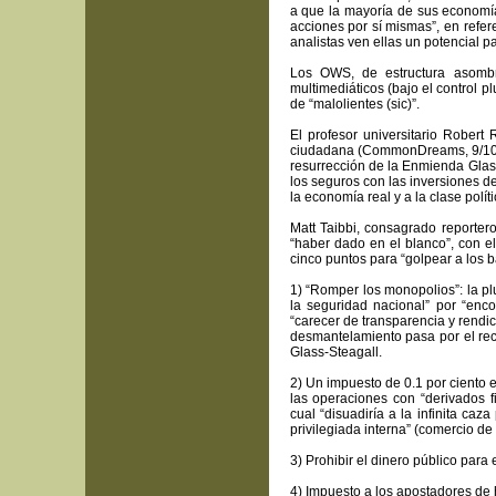
a que la mayoría de sus economía
acciones por sí mismas”, en refe
analistas ven ellas un potencial pa
Los OWS, de estructura asombro
multimediáticos (bajo el control 
de “malolientes (sic)”.
El profesor universitario Robert
ciudadana (CommonDreams, 9/10/1
resurrección de la Enmienda Glass-
los seguros con las inversiones de
la economía real y a la clase polít
Matt Taibbi, consagrado reporter
“haber dado en el blanco”, con el
cinco puntos para “golpear a los 
1) “Romper los monopolios”: la p
la seguridad nacional” por “enc
“carecer de transparencia y rendic
desmantelamiento pasa por el re
Glass-Steagall.
2) Un impuesto de 0.1 por ciento e
las operaciones con “derivados fi
cual “disuadiría a la infinita c
privilegiada interna” (comercio de 
3) Prohibir el dinero público para 
4) Impuesto a los apostadores de 