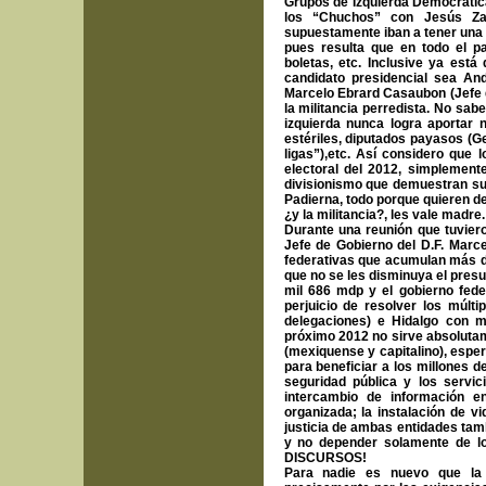
Grupos de Izquierda Democrática
los “Chuchos” con Jesús Za
supuestamente iban a tener una v
pues resulta que en todo el pa
boletas, etc. Inclusive ya est
candidato presidencial sea An
Marcelo Ebrard Casaubon (Jefe d
la militancia perredista. No sa
izquierda nunca logra aportar n
estériles, diputados payasos (G
ligas”),etc. Así considero que l
electoral del 2012, simplement
divisionismo que demuestran su
Padierna, todo porque quieren des
¿y la militancia?, les vale madre.
Durante una reunión que tuviero
Jefe de Gobierno del D.F. Marce
federativas que acumulan más de
que no se les disminuya el presu
mil 686 mdp y el gobierno feder
perjuicio de resolver los múlt
delegaciones) e Hidalgo con m
próximo 2012 no sirve absoluta
(mexiquense y capitalino), espe
para beneficiar a los millones d
seguridad pública y los servi
intercambio de información en
organizada; la instalación de 
justicia de ambas entidades tamb
y no depender solamente de l
DISCURSOS!
Para nadie es nuevo que la c