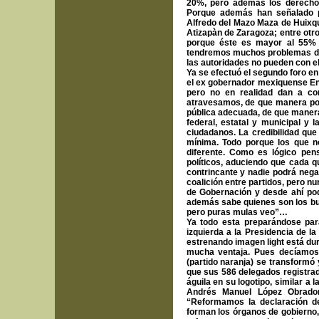
20%, pero además los derechos
Porque además han señalado p
Alfredo del Mazo Maza de Huixq
Atizapàn de Zaragoza; entre otro
porque éste es mayor al 55% a
tendremos muchos problemas de 
las autoridades no pueden con el
Ya se efectuó el segundo foro en
el ex gobernador mexiquense En
pero no en realidad dan a co
atravesamos, de que manera po
pública adecuada, de que manera 
federal, estatal y municipal y
ciudadanos. La credibilidad que
mínima. Todo porque los que n
diferente. Como es lógico pen
políticos, aduciendo que cada q
contrincante y nadie podrá negar
coalición entre partidos, pero n
de Gobernación y desde ahí pod
además sabe quienes son los bue
pero puras mulas veo”…
Ya todo esta preparándose pa
izquierda a la Presidencia de l
estrenando imagen light está dur
mucha ventaja. Pues decíamos
(partido naranja) se transformó 
que sus 586 delegados registra
águila en su logotipo, similar a l
Andrés Manuel López Obrador
“Reformamos la declaración de
forman los órganos de gobierno,