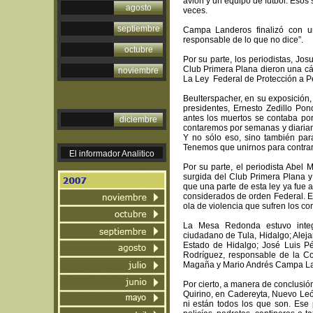
avión y un equipo de futbol. Esos
agosto
veces.
septiembre
Campa Landeros finalizó con un
responsable de lo que no dice”.
octubre
Por su parte, los periodistas, J
Club Primera Plana dieron una cá
noviembre
La Ley Federal de Protección a Pe
Beulterspacher, en su exposición,
presidentes, Ernesto Zedillo P
antes los muertos se contaba po
diciembre
contaremos por semanas y diaria
Y no sólo eso, sino también para
Tenemos que unirnos para contrarr
El informador Analitico
Por su parte, el periodista Abel 
surgida del Club Primera Plana y
que una parte de esta ley ya fue a
considerados de orden Federal. Es
ola de violencia que sufren los co
La Mesa Redonda estuvo integ
ciudadano de Tula, Hidalgo; Alej
Estado de Hidalgo; José Luis P
Rodríguez, responsable de la Co
Magaña y Mario Andrés Campa La
Por cierto, a manera de conclusió
Quirino, en Cadereyta, Nuevo León
ni están todos los que son. Ese