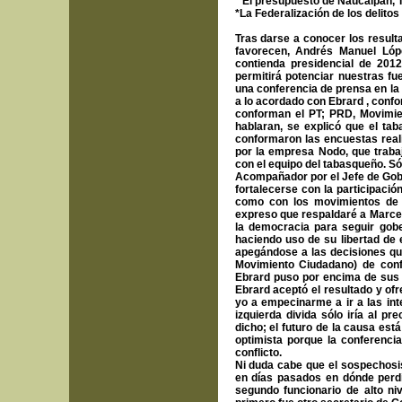
* El presupuesto de Naucalpan, T
*La Federalización de los delitos
Tras darse a conocer los result
favorecen, Andrés Manuel Lópe
contienda presidencial de 201
permitirá potenciar nuestras f
una conferencia de prensa en la
a lo acordado con Ebrard , conf
conforman el PT; PRD, Movimie
hablaran, se explicó que el ta
conformaron las encuestas reali
por la empresa Nodo, que traba
con el equipo del tabasqueño. Só
Acompañador por el Jefe de Gobi
fortalecerse con la participaci
como con los movimientos de 
expreso que respaldaré a Marcelo
la democracia para seguir gobe
haciendo uso de su libertad de 
apegándose a las decisiones qu
Movimiento Ciudadano) de conf
Ebrard puso por encima de sus l
Ebrard aceptó el resultado y of
yo a empecinarme a ir a las int
izquierda divida sólo iría al p
dicho; el futuro de la causa est
optimista porque la conferencia
conflicto.
Ni duda cabe que el sospechosi
en días pasados en dónde perdi
segundo funcionario de alto ni