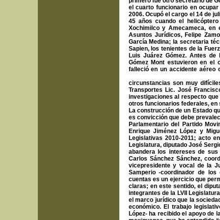
primero fue otro secretario de 
el cuarto funcionario en ocupar
2006. Ocupó el cargo el 14 de ju
45 años cuando el helicóptero
Xochimilco y Amecameca, en el
Asuntos Jurídicos, Felipe Zamo
García Medina; la secretaria té
Sapien, los tenientes de la Fue
Luis Juárez Gómez. Antes de 
Gómez Mont estuvieron en el c
falleció en un accidente aéreo
principales de la Ciudad de Méx
circunstancias son muy difícil
Transportes Lic. José Francisc
investigaciones al respecto que
otros funcionarios federales, en 
La construcción de un Estado que
es convicción que debe prevalece
Parlamentario del Partido Mov
Enrique Jiménez López y Migue
Legislativas 2010-2011; acto en
Legislatura, diputado José Sergi
abandera los intereses de sus 
Carlos Sánchez Sánchez, coord
vicepresidente y vocal de la Ju
Samperio -coordinador de los 
cuentas es un ejercicio que perm
claras; en este sentido, el dip
integrantes de la LVII Legislatu
el marco jurídico que la socieda
económico. El trabajo legislat
López- ha recibido el apoyo de l