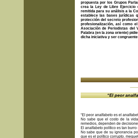
propuesta por los Grupos Parla
crea la Ley de Libre Ejercicio
remitida para su análisis a la 
establece las bases jurídicas qu
protección del secreto profesion
profesionalización, así como e
Asociaciòn de Periodistas del V
Palabra (en la zona oriente) pidi
dicha iniciativa y ser congruent
“El peor analf
“El peor analfabeto es el analfabet
No sabe que el costo de la vida,
remedios, dependen de decisiones 
El analfabeto político es tan burr
No sabe que de su ignorancia pol
que es el político corrupto, meque