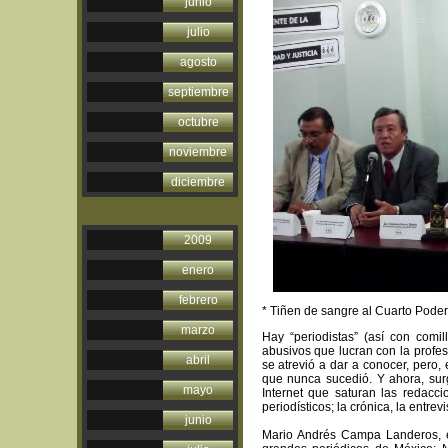
junio
julio
agosto
septiembre
octubre
noviembre
diciembre
2009
enero
febrero
* Tiñen de sangre al Cuarto Poder
marzo
Hay “periodistas” (así con comil
abusivos que lucran con la profes
abril
se atrevió a dar a conocer, pero
que nunca sucedió. Y ahora, sur
mayo
Internet que saturan las redacc
periodísticos; la crónica, la entrevi
junio
Mario Andrés Campa Landeros, e