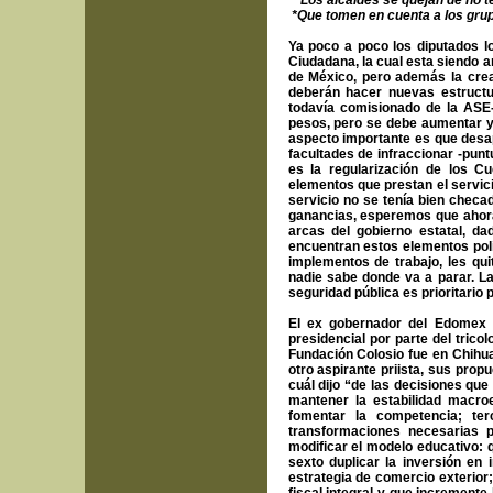
*Los alcaldes se quejan de no t
*Que tomen en cuenta a los grupo
Ya poco a poco los diputados lo
Ciudadana, la cual esta siendo a
de México, pero además la crea
deberán hacer nuevas estructu
todavía comisionado de la ASE-
pesos, pero se debe aumentar y 
aspecto importante es que desapa
facultades de infraccionar -punt
es la regularización de los C
elementos que prestan el servici
servicio no se tenía bien chec
ganancias, esperemos que ahora
arcas del gobierno estatal, d
encuentran estos elementos pol
implementos de trabajo, les qu
nadie sabe donde va a parar. La
seguridad pública es prioritari
El ex gobernador del Edomex 
presidencial por parte del trico
Fundación Colosio fue en Chihu
otro aspirante priista, sus pro
cuál dijo “de las decisiones qu
mantener la estabilidad macro
fomentar la competencia; te
transformaciones necesarias 
modificar el modelo educativo: 
sexto duplicar la inversión en 
estrategia de comercio exterior;