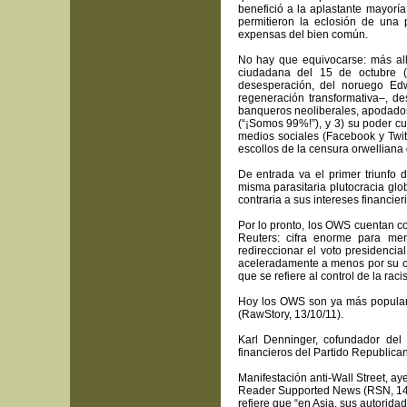
benefició a la aplastante mayoría
permitieron la eclosión de una 
expensas del bien común.
No hay que equivocarse: más allá
ciudadana del 15 de octubre (
desesperación, del noruego Ed
regeneración transformativa–, des
banqueros neoliberales, apodados 
(“¡Somos 99%!”), y 3) su poder c
medios sociales (Facebook y Twit
escollos de la censura orwelliana 
De entrada va el primer triunfo 
misma parasitaria plutocracia glob
contraria a sus intereses financieri
Por lo pronto, los OWS cuentan co
Reuters: cifra enorme para me
redireccionar el voto presidenci
aceleradamente a menos por su ob
que se refiere al control de la rac
Hoy los OWS son ya más populare
(RawStory, 13/10/11).
Karl Denninger, cofundador del
financieros del Partido Republica
Manifestación anti-Wall Street, ay
Reader Supported News (RSN, 14/1
refiere que “en Asia, sus autorid