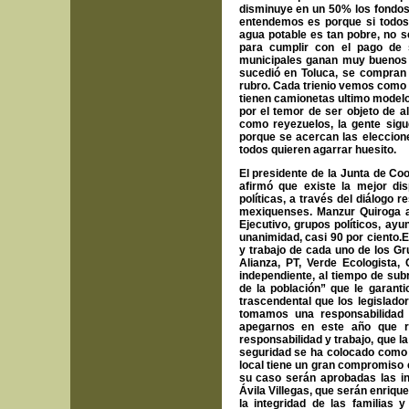
disminuye en un 50% los fondos 
entendemos es porque si todos 
agua potable es tan pobre, no s
para cumplir con el pago de
municipales ganan muy buenos s
sucedió en Toluca, se compran
rubro. Cada trienio vemos como 
tienen camionetas ultimo modelo 
por el temor de ser objeto de al
como reyezuelos, la gente sig
porque se acercan las eleccione
todos quieren agarrar huesito.
El presidente de la Junta de Coo
afirmó que existe la mejor dis
políticas, a través del diálogo 
mexiquenses. Manzur Quiroga af
Ejecutivo, grupos políticos, ay
unanimidad, casi 90 por ciento.E
y trabajo de cada uno de los G
Alianza, PT, Verde Ecologista,
independiente, al tiempo de sub
de la población” que le garant
trascendental que los legislado
tomamos una responsabilidad
apegarnos en este año que res
responsabilidad y trabajo, que l
seguridad se ha colocado como 
local tiene un gran compromiso
su caso serán aprobadas las ini
Ávila Villegas, que serán enriqu
la integridad de las familias 