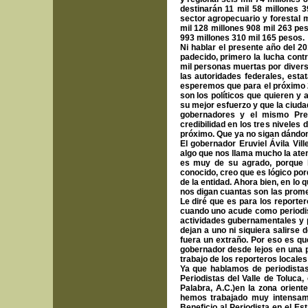
destinarán 11 mil 58 millones 
sector agropecuario y forestal 
mil 128 millones 908 mil 263 pes
993 millones 310 mil 165 pesos.
Ni hablar el presente año del 
padecido, primero la lucha cont
mil personas muertas por divers
las autoridades federales, esta
esperemos que para el próximo 
son los políticos que quieren y 
su mejor esfuerzo y que la ciuda
gobernadores y el mismo Pre
credibilidad en los tres niveles
próximo. Que ya no sigan dándono
El gobernador Eruviel Ávila Vil
algo que nos llama mucho la aten
es muy de su agrado, porque h
conocido, creo que es lógico po
de la entidad. Ahora bien, en lo
nos digan cuantas son las prome
Le diré que es para los reporter
cuando uno acude como periodis
actividades gubernamentales y p
dejan a uno ni siquiera salirse 
fuera un extraño. Por eso es qu
gobernador desde lejos en una 
trabajo de los reporteros locale
Ya que hablamos de periodista
Periodistas del Valle de Toluca,
Palabra, A.C.)en la zona orient
hemos trabajado muy intensam
Beneficio al Periodista en el E