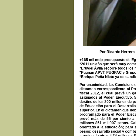
Por Ricardo Herrera
+165 mil mdp presupuesto de Eg
*2011 un año que será muy comen
*Eruviel Ávila recorre todos los
*Pugnan APVT, PUGPAC y Grupo 80
*Enrique Peña Nieto ya es candid
Por unanimidad, las Comisiones 
dictamen correspondiente al Pr
fiscal 2012, el cual prevé un g
asignados al Poder Ejecutivo, 5
destino de los 200 millones de p
de Educación para el Desarrollo
superior. En el dictamen que deb
programado para el Poder Ejec
prevé más de 55 por ciento a 
millones 851 mil 907 pesos. Cab
orientado a la educación; para 
pesos; desarrollo social y comba
y regional seis mil 74 millones 