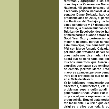
reformas y agregados a los est
constituye la Convención Naci
Nacional. “El ánimo fortalece 
escenario político nacional al 
senador Dante Delgado, bajo cu
presidenciales de 2006, el parti
los Partidos del Trabajo y de 
cinco senadores y 17 diputados 
militancia, la cuál en muchas oc
Tultitlan de Escobedo, desde h
primero porque cuando estaba baj
Good Year Oxo y pertenecían a
mejor ni decirlos, porque no va
éste municipio, que tiene todo p
PRI, con Marco Antonio Calzada 
por más que tratamos de ver si
pues nadie nos dice nada, ni s
¿Será que no tiene nada que de
muchos muertitos que fueron e
patrullas que hagan sus rondines 
de cambio ¡corren! Marco Anto
mayores avances, pero no vemos c
Para él el pretexto de que no ti
en el Valle de México.
Ya lo habíamos mencionado que 
directores, subdirectores, etc
problemas sepa a quién acudir
gobernador Eruviel Ávila! Por 
un poco, algunos repitieron, otro
orden del día. Eruviel está meti
tan fácilmente. Lo único que de
dirigirse a ellos con toda la 