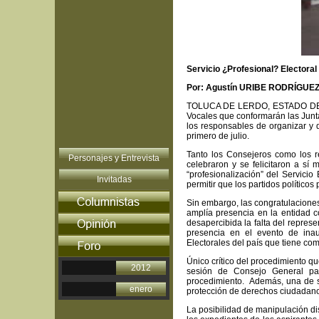
Servicio ¿Profesional? Electoral
Por: Agustín URIBE RODRÍGUE
TOLUCA DE LERDO, ESTADO DE ME
Vocales que conformarán las Juntas
los responsables de organizar y d
primero de julio.
Tanto los Consejeros como los re
Personajes y Entrevista
celebraron y se felicitaron a sí
“profesionalización” del Servicio 
Invitadas
permitir que los partidos políticos
Sin embargo, las congratulaciones
amplía presencia en la entidad 
desapercibida la falta del repres
presencia en el evento de inau
Electorales del país que tiene como
Único crítico del procedimiento q
2012
sesión de Consejo General pas
procedimiento. Además, una de s
enero
protección de derechos ciudadanos
La posibilidad de manipulación di