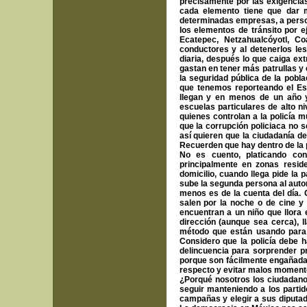
precisamente por las exigencias
cada elemento tiene que dar m
determinadas empresas, a persona
los elementos de tránsito por ej
Ecatepec, Netzahualcóyotl, Co
conductores y al detenerlos le
diaria, después lo que caiga ext
gastan en tener más patrullas 
la seguridad pública de la pobla
que tenemos reporteando el Es
llegan y en menos de un año y
escuelas particulares de alto n
quienes controlan a la policía m
que la corrupción policiaca no 
así quieren que la ciudadanía d
Recuerden que hay dentro de la 
No es cuento, platicando con
principalmente en zonas reside
domicilio, cuando llega pide la 
sube la segunda persona al autom
menos es de la cuenta del día. 
salen por la noche o de cine y 
encuentran a un niño que llora 
dirección (aunque sea cerca), ll
método que están usando para e
Considero que la policía debe 
delincuencia para sorprender p
porque son fácilmente engañadas
respecto y evitar malos momento
¿Porqué nosotros los ciudadan
seguir manteniendo a los parti
campañas y elegir a sus diputad