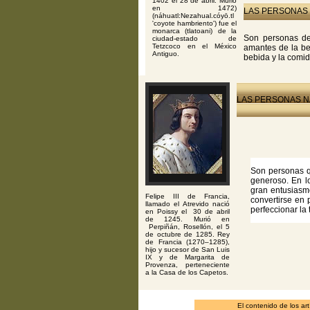
1402 el 28 de abril. Murió
en 1472)
LAS PERSONAS 
(náhuatl:Nezahual.cóyō.tl
'coyote hambriento') fue el
monarca (tlatoani) de la
Son personas ded
ciudad-estado de
Tetzcoco en el México
amantes de la be
Antiguo.
bebida y la comida
LAS PERSONAS NA
Son personas qu
generoso. En l
gran entusiasm
Felipe III de Francia,
convertirse en 
llamado el Atrevido nació
perfeccionar la 
en Poissy el 30 de abril
de 1245. Murió en
Perpiñán, Rosellón, el 5
de octubre de 1285. Rey
de Francia (1270–1285),
hijo y sucesor de San Luis
IX y de Margarita de
Provenza, perteneciente
a la Casa de los Capetos.
El contenido de los ar