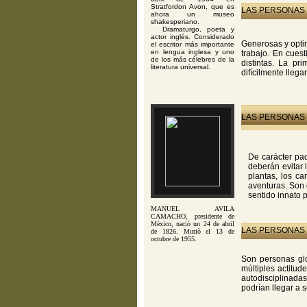
Stratfordon Avon, que es
LAS PERSONAS 
ahora un museo
shakesperiano.
Dramaturgo, poeta y
actor inglés. Considerado
Generosas y optim
el escritor más importante
en lengua inglesa y uno
trabajo. En cues
de los más célebres de la
distintas. La p
literatura universal.
difícilmente llega
LAS PERSONAS 
De carácter pac
deberán evitar 
plantas, los c
aventuras. Son 
sentido innato 
MANUEL AVILA
CAMACHO, presidente de
Mèxico, naciò un 24 de abril
LAS PERSONAS 
de 1826. Muriò el 13 de
octubre de 1955.
Son personas glo
múltiples actitud
autodisciplinada
podrían llegar a 