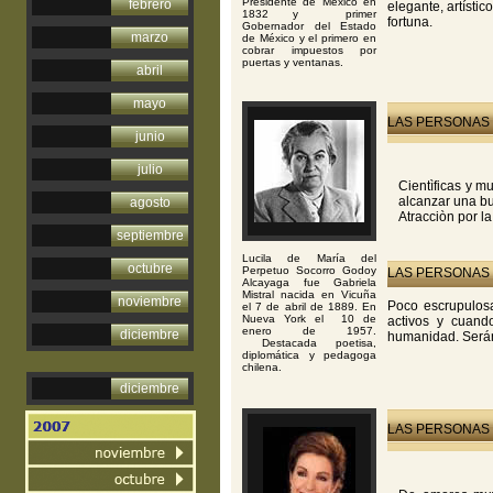
Presidente de México en
febrero
elegante, artísti
1832 y primer
fortuna.
Gobernador del Estado
marzo
de México y el primero en
cobrar impuestos por
puertas y ventanas.
abril
mayo
LAS PERSONAS 
junio
julio
Cientìficas y m
alcanzar una bu
agosto
Atracciòn por la
septiembre
Lucila de María del
octubre
Perpetuo Socorro Godoy
LAS PERSONAS 
Alcayaga fue Gabriela
Mistral nacida en Vicuña
noviembre
Poco escrupulosa
el 7 de abril de 1889. En
Nueva York el 10 de
activos y cuand
enero de 1957.
diciembre
humanidad. Serán
Destacada poetisa,
diplomática y pedagoga
chilena.
diciembre
LAS PERSONAS 