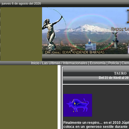
jueves 6 de agosto del 2026
Inicio
/
Las Ultimas
/
Internacionales
|
Economìa
|
Policìa
|
Cien
TAURO
Del 21 de Abril al 2
Finalmente un respiro… en el 2010 Júpit
coloca en un generoso sestile durante