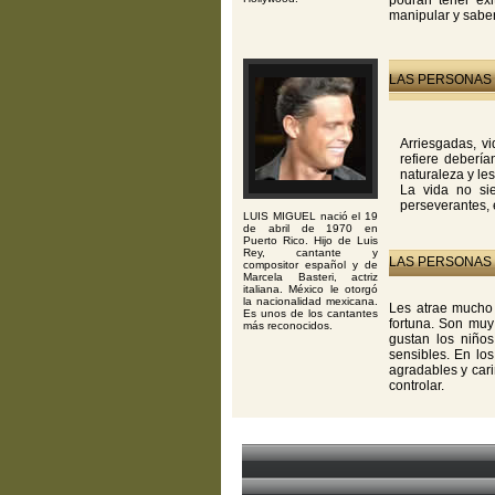
podrán tener éxi
manipular y sabe
LAS PERSONAS 
Arriesgadas, vi
refiere deberí
naturaleza y le
La vida no sie
perseverantes, 
LUIS MIGUEL nació el 19
de abril de 1970 en
Puerto Rico. Hijo de Luis
Rey, cantante y
LAS PERSONAS 
compositor español y de
Marcela Basteri, actriz
italiana. México le otorgó
la nacionalidad mexicana.
Les atrae mucho 
Es unos de los cantantes
fortuna. Son muy
más reconocidos.
gustan los niño
sensibles. En lo
agradables y car
controlar.