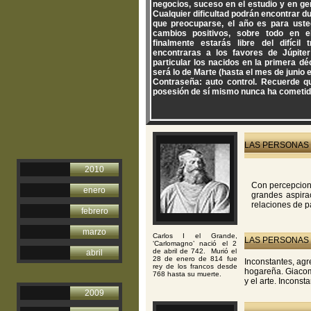
negocios, suceso en el estudio y en ge
Cualquier dificultad podrán encontrar d
que preocuparse, el año es para ust
cambios positivos, sobre todo en e
finalmente estarás libre del difícil 
encontraras a los favores de Júpite
particular los nacidos en la primera d
será lo de Marte (hasta el mes de junio 
Contraseña: auto control. Recuerde q
posesión de sí mismo nunca ha cometid
LAS PERSONAS 
2010
Con percepcione
enero
grandes aspira
relaciones de p
febrero
marzo
Carlos I el Grande,
LAS PERSONAS 
‘Carlomagno’ nació el 2
de abril de 742. Murió el
abril
28 de enero de 814 fue
Inconstantes, agr
rey de los francos desde
hogareña. Giacom
768 hasta su muerte.
y el arte. Inconst
2009