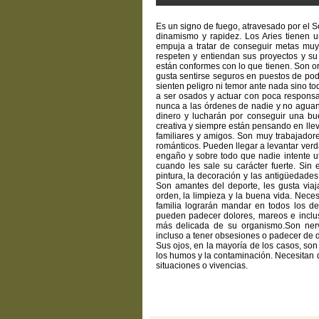
Es un signo de fuego, atravesado por el So
dinamismo y rapidez. Los Aries tienen u
empuja a tratar de conseguir metas muy
respeten y entiendan sus proyectos y su
están conformes con lo que tienen. Son or
gusta sentirse seguros en puestos de pode
sienten peligro ni temor ante nada sino tod
a ser osados y actuar con poca responsa
nunca a las órdenes de nadie y no aguant
dinero y lucharán por conseguir una bu
creativa y siempre están pensando en llev
familiares y amigos. Son muy trabajador
románticos. Pueden llegar a levantar verd
engaño y sobre todo que nadie intente ut
cuando les sale su carácter fuerte. Sin
pintura, la decoración y las antigüedades
Son amantes del deporte, les gusta viaj
orden, la limpieza y la buena vida. Neces
familia lograrán mandar en todos los d
pueden padecer dolores, mareos e inclu
más delicada de su organismo.Son nerv
incluso a tener obsesiones o padecer de 
Sus ojos, en la mayoría de los casos, so
los humos y la contaminación. Necesitan d
situaciones o vivencias.