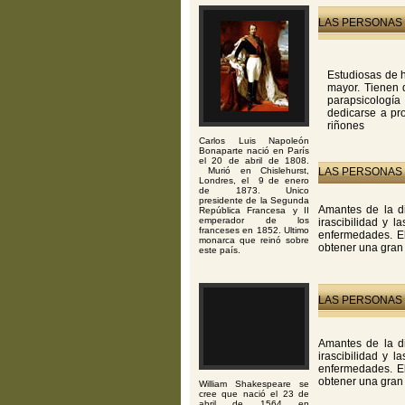
LAS PERSONAS 
Estudiosas de h
mayor. Tienen d
parapsicología
dedicarse a pr
riñones
Carlos Luis Napoleón
Bonaparte nació en París
el 20 de abril de 1808.
Murió en Chislehurst,
LAS PERSONAS 
Londres, el 9 de enero
de 1873. Unico
presidente de la Segunda
Amantes de la di
República Francesa y II
emperador de los
irascibilidad y l
franceses en 1852. Ultimo
enfermedades. El
monarca que reinó sobre
obtener una gran 
este país.
LAS PERSONAS 
Amantes de la di
irascibilidad y l
enfermedades. El
obtener una gran 
William Shakespeare se
cree que nació el 23 de
abril de 1564 en