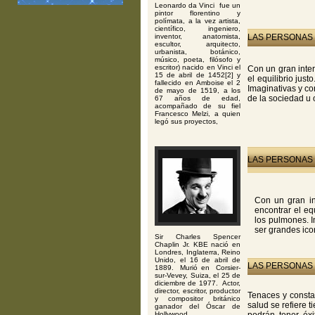
Leonardo da Vinci fue un
pintor florentino y
polímata, a la vez artista,
científico, ingeniero,
inventor, anatomista,
LAS PERSONAS 
escultor, arquitecto,
urbanista, botánico,
músico, poeta, filósofo y
escritor) nacido en Vinci el
Con un gran inter
15 de abril de 1452[2] y
el equilibrio jus
fallecido en Amboise el 2
Imaginativas y c
de mayo de 1519, a los
de la sociedad u 
67 años de edad,
acompañado de su fiel
Francesco Melzi, a quien
legó sus proyectos,
LAS PERSONAS 
Con un gran in
encontrar el eq
los pulmones. 
ser grandes ico
Sir Charles Spencer
Chaplin Jr. KBE nació en
Londres, Inglaterra, Reino
Unido, el 16 de abril de
LAS PERSONAS 
1889. Murió en Corsier-
sur-Vevey, Suiza, el 25 de
diciembre de 1977. Actor,
director, escritor, productor
Tenaces y consta
y compositor británico
salud se refiere 
ganador del Óscar de
Hollywood.