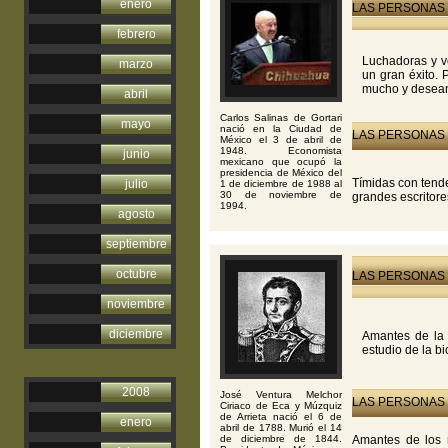
enero
LAS PERSONAS 
febrero
Luchadoras y ve
marzo
un gran éxito. 
mucho y desea
abril
Carlos Salinas de Gortari
mayo
nació en la Ciudad de
LAS PERSONAS 
México el 3 de abril de
1948. Economista
junio
mexicano que ocupó la
presidencia de México del
Tímidas con tende
julio
1 de diciembre de 1988 al
30 de noviembre de
grandes escritore
1994.
agosto
septiembre
octubre
LAS PERSONAS 
noviembre
diciembre
Amantes de la 
estudio de la bi
2008
José Ventura Melchor
LAS PERSONAS 
Ciriaco de Eca y Múzquiz
de Arrieta nació el 6 de
enero
abril de 1788. Murió el 14
de diciembre de 1844.
Amantes de los n