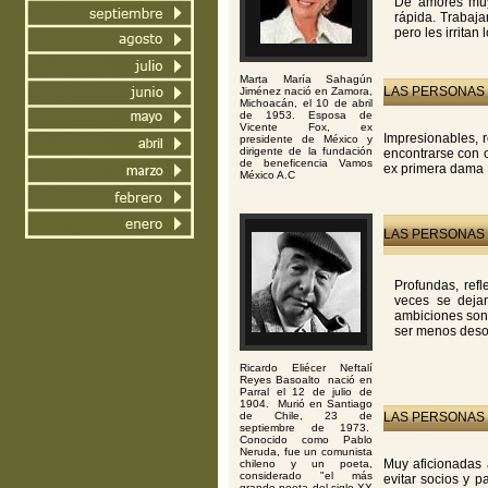
De amores muy 
rápida. Trabaja
pero les irritan
Marta María Sahagún
LAS PERSONAS 
Jiménez nació en Zamora,
Michoacán, el 10 de abril
de 1953. Esposa de
Vicente Fox, ex
Impresionables, 
presidente de México y
dirigente de la fundación
encontrarse con o
de beneficencia Vamos
ex primera dama 
México A.C
LAS PERSONAS 
Profundas, refl
veces se dejan
ambiciones son 
ser menos des
Ricardo Eliécer Neftalí
Reyes Basoalto nació en
Parral el 12 de julio de
1904. Murió en Santiago
de Chile, 23 de
LAS PERSONAS 
septiembre de 1973.
Conocido como Pablo
Neruda, fue un comunista
Muy aficionadas 
chileno y un poeta,
considerado "el más
evitar socios y 
grande poeta del siglo XX