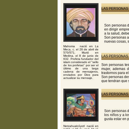
LAS PERSONAS 
Son personas d
en dirigir empr
a la salud, debe
Son personas af
nuevas cosas, 
Mahoma nació en La
Meca, c. el 26 de abril de
570/571. Murió en
Medina, el 8 de junio de
LAS PERSONAS 
632. Profeta fundador del
islam considerado el "sello
Son personas test
de los profetas" por ser el
último de una larga
mujer, ademas de
cadena de mensajeros,
trastornos para e
enviados por Dios para
Son personas des
actualizar su mensaje.
que tendran que 
LAS PERSONAS 
Son personas d
los niños y a l
gusta estar en 
Netzahualcóyotl nació en