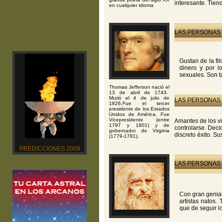
interesante. Tien
en cualquier idioma
LAS PERSONAS 
Gustan de la fi
dinero y por l
sexuales. Son ta
Thomas Jefferson nació el
13 de abril de 1743.
Murió el 4 de julio de
LAS PERSONAS 
1826.Fue el tercer
presidente de los Estados
Unidos de América. Fue
Vicepresidente (entre
Amantes de los vi
1797 y 1801) y de
controlarse. Dec
gobernador de Virginia
discreto éxito. Su
(1779-1781).
PREDICCIONES 2009
LAS PERSONAS 
Con gran genial
artistas natos.
que de seguir los