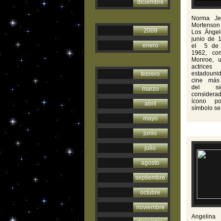
diciembre
Norma Je
Mortenso
2009
Los Ángel
junio de 
enero
el 5 de 
1962, co
Monroe, 
actrices
estadoun
febrero
cine más
del s
marzo
considera
ícono 
abril
símbolo se
mayo
junio
julio
agosto
septiembre
octubre
noviembre
Angelina 