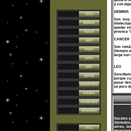
gusta el s
y con alg
GEMINIS
2014
Son muy 
febrero
intelectu
quedar en
marzo
provoca “
CANCER
abril
Son román
mayo
Siempre a
larga son 
junio
julio
LEO
Sencillam
agosto
porque cu
pasar desa
septiembre
un poco d
octubre
noviembre
diciembre
Nacidos e
Simboliza
aéreo, las
2011
hermanos, 