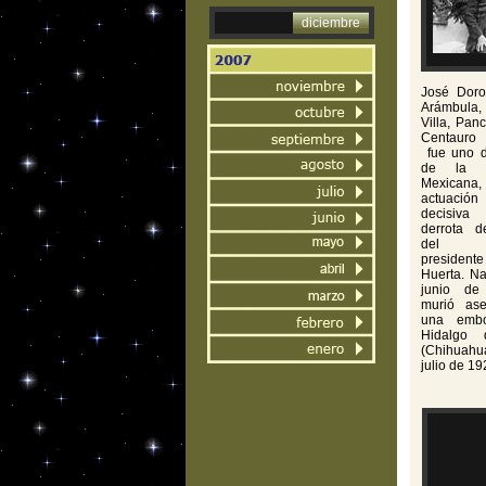
diciembre
José Doro
Arámbula,
Villa, Panc
Centauro 
fue uno d
de la R
Mexica
actuación 
decisiv
derrota d
del e
presidente
Huerta. Na
junio d
murió as
una emb
Hidalgo 
(Chihuahu
julio de 19