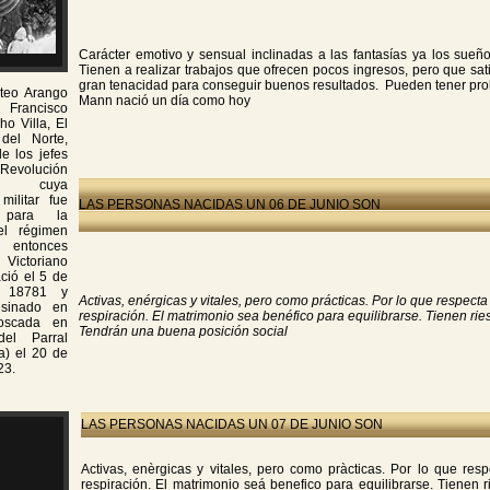
Carácter emotivo y sensual inclinadas a las fantasías ya los sue
Tienen a realizar trabajos que ofrecen pocos ingresos, pero que sa
gran tenacidad para conseguir buenos resultados. Pueden tener prob
teo Arango
Mann nació un día como hoy
 Francisco
ho Villa, El
del Norte,
e los jefes
evolución
na, cuya
militar fue
LAS PERSONAS NACIDAS UN 06 DE JUNIO SON
a para la
el régimen
ntonces
 Victoriano
ció el 5 de
e 18781 y
Activas, enérgicas y vitales, pero como prácticas. Por lo que respecta 
esinado en
respiración. El matrimonio sea benéfico para equilibrarse. Tienen ries
oscada en
Tendrán una buena posición social
del Parral
a) el 20 de
23.
LAS PERSONAS NACIDAS UN 07 DE JUNIO SON
Activas, enèrgicas y vitales, pero como pràcticas. Por lo que resp
respiración. El matrimonio seá benefico para equilibrarse. Tienen r