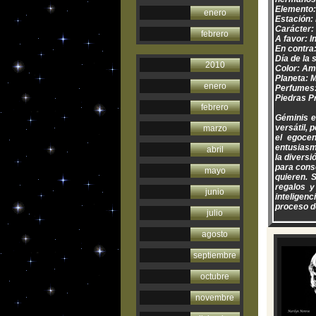
Elemento:
enero
Estación:
Carácter:
febrero
A favor: I
En contra
Día de la
2010
Color: Am
Planeta: 
enero
Perfumes:
Piedras P
febrero
Géminis e
versátil, 
marzo
el egocen
entusiasm
abril
la diversi
para conse
mayo
quieren. 
regalos y
junio
inteligen
proceso de
julio
agosto
septiembre
octubre
novembre