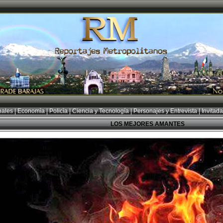
nales
|
Economìa
|
Policìa
|
Ciencia y Tecnología
|
Personajes y Entrevista
|
Invitad
LOS MEJORES AMANTES