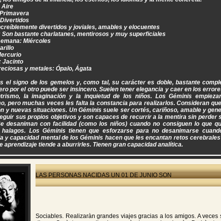
 Aire
 Primavera
 Divertidos
ncreíblemente divertidos y joviales, amables y elocuentes
: Son bastante charlatanes, mentirosos y muy superficiales
 semana: Miércoles
arillo
Mercurio
 Jacinto
reciosas y metales: Ópalo, Ágata
s el signo de los gemelos y, como tal, su carácter es doble, bastante comple
pero por el otro puede ser insincero. Suelen tener elegancia y caer en los errores
trismo, la imaginación y la inquietud de los niños. Los Géminis empiez
o, pero muchas veces les falta la constancia para realizarlos. Consideran qu
ón y nuevas situaciones. Un Géminis suele ser cortés, cariñoso, amable y gene
guir sus propios objetivos y son capaces de recurrir a la mentira sin perder 
Se desaniman con facilidad (como los niños) cuando no consiguen lo que quie
 halagos. Los Géminis tienen que esforzarse para no desanimarse cuando
cia y capacidad mental de los Géminis hacen que les encantan retos cerebrale
 aprendizaje tiende a aburrirles. Tienen gran capacidad analítica.
LAS PERSONAS NACIDAS UN 01 DE JUNIO SON
Sociables. Realizaràn grandes viajes gracias a los amigos. A veces 