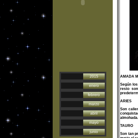
2015
AMADA M
Según los
enero
resto so
predeterm
febrero
ARIES
marzo
Son calie
abril
conquista
almohada
mayo
TAURO
junio
Son tan p