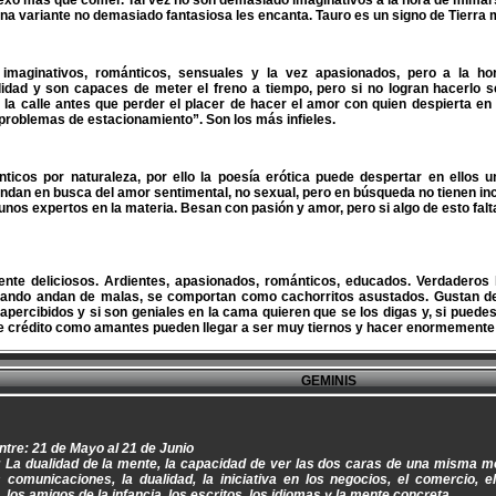
exo más que comer. Tal vez no son demasiado imaginativos a la hora de mimarse
una variante no demasiado fantasiosa les encanta. Tauro es un signo de Tierra
imaginativos, románticos, sensuales y la vez apasionados, pero a la ho
alidad y son capaces de meter el freno a tiempo, pero si no logran hacerlo 
 la calle antes que perder el placer de hacer el amor con quien despierta en
problemas de estacionamiento”. Son los más infieles.
ticos por naturaleza, por ello la poesía erótica puede despertar en ellos u
ndan en busca del amor sentimental, no sexual, pero en búsqueda no tienen in
unos expertos en la materia. Besan con pasión y amor, pero si algo de esto falta,
ente deliciosos. Ardientes, apasionados, románticos, educados. Verdaderos 
ando andan de malas, se comportan como cachorritos asustados. Gustan del
percibidos y si son geniales en la cama quieren que se los digas y, si puedes,
e crédito como amantes pueden llegar a ser muy tiernos y hacer enormemente fe
GEMINIS
ntre: 21 de Mayo al 21 de Junio
: La dualidad de la mente, la capacidad de ver las dos caras de una misma mo
 comunicaciones, la dualidad, la iniciativa en los negocios, el comercio, el 
los amigos de la infancia, los escritos, los idiomas y la mente concreta.