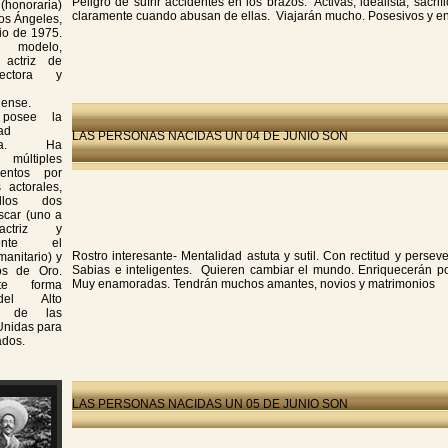
Peligro de sufrir accidentes en los brazos. Activas, idealista, sacr
onoraria)
claramente cuando abusan de ellas. Viajarán mucho. Posesivos y e
os Ángeles,
nio de 1975.
 modelo,
, actriz de
rectora y
dense.
 posee la
ad
LAS PERSONAS NACIDAS UN 04 DE JUNIO SON
ana. Ha
 múltiples
ientos por
 actorales,
llos dos
scar (uno a
actriz y
emente el
Rostro interesante- Mentalidad astuta y sutil. Con rectitud y persev
anitario) y
Sabias e inteligentes. Quieren cambiar el mundo. Enriquecerán po
os de Oro.
Muy enamoradas. Tendrán muchos amantes, novios y matrimonios
nte forma
del Alto
io de las
Unidas para
ados.
LAS PERSONAS NACIDAS UN 05 DE JUNIO SON