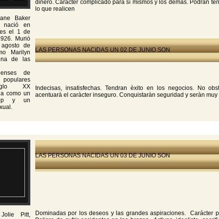
dinero. Caràcter complicado para sì mismos y los demàs. Podràn tene
lo que realicen
ane Baker
n nació en
es el 1 de
1926. Murió
agosto de
LAS PERSONAS NACIDAS UN 02 DE JUNIO SON
mo Marilyn
una de las
idenses de
 populares
iglo XX
Indecisas, insatisfechas. Tendran èxito en los negocios. No o
da como un
acentuarà el caràcter inseguro. Conquistaràn seguridad y seràn muy 
pop y un
xual.
LAS PERSONAS NACIDAS UN 03 DE JUNIO SON
Dominadas por los deseos y las grandes aspiraciones. Carácter pa
Jolie Pitt,