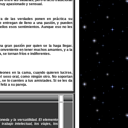
 entre las sábanas, pero el acto tradicional
 muy apasionado y sensual.
ra de las verdades ponen en práctica su
se entregan de lleno a una pasión, y pueden
 ellos esos sentimientos. Aunque eso no les
na gran pasión por quien se la haga llegar.
conveniente en tener muchos amantes, y a la
 se tornan fríos e indiferentes.
leones en la cama, cuando quieren lucirse,
 sexo oral, como ningún otro. No soportan
 se lo cuentes a tus amistades. Si se les da
liz a su pareja.
neda y la versatilidad. El elemento
trabajo intelectual, los viajes, los