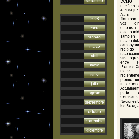
diciembre
DCMG (h
nació en L
el 4 de ju
Actriz,
2008
filántropa
voz, di
guionista
enero
estadouni
También
febrero
nacionalid
camboy
marzo
recibido
reconocim
abril
sus logros
entre e
mayo
Premios Ó
mejor 
junio
recient
premio hum
julio
tres Glob
Actualme
parte 
agosto
Comisar
Naciones 
septiembre
los Refugi
octubre
noviembre
diciembre