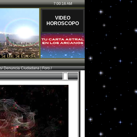
7:00:17 AM
VID
EO
HOROSCOPO
as
/
Denuncia Ciudadana
|
Foro /