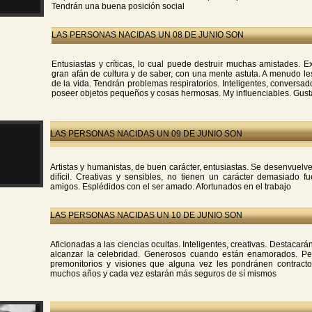
Tendrán una buena posición social
LAS PERSONAS NACIDAS UN 08 DE JUNIO SON
Entusiastas y críticas, lo cual puede destruir muchas amistades. Ex
gran afán de cultura y de saber, con una mente astuta. A menudo les 
de la vida. Tendrán problemas respiratorios. Inteligentes, conversad
poseer objetos pequeños y cosas hermosas. My influenciables. Gusta
LAS PERSONAS NACIDAS UN 09 DE JUNIO SON
Artistas y humanistas, de buen carácter, entusiastas. Se desenvuel
difícil. Creativas y sensibles, no tienen un carácter demasiado fu
amigos. Esplédidos con el ser amado. Afortunados en el trabajo
LAS PERSONAS NACIDAS UN 10 DE JUNIO SON
Aficionadas a las ciencias ocultas. Inteligentes, creativas. Destaca
alcanzar la celebridad. Generosos cuando están enamorados. Pe
premonitorios y visiones que alguna vez les pondránen contracto
muchos años y cada vez estarán más seguros de sí mismos