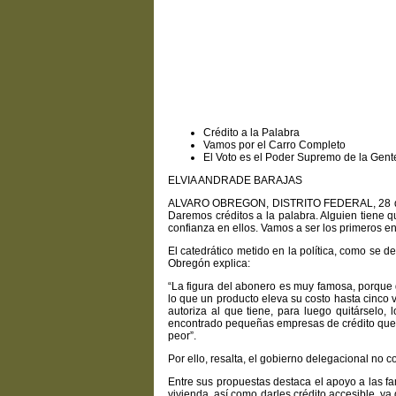
Crédito a la Palabra
Vamos por el Carro Completo
El Voto es el Poder Supremo de la Gent
ELVIA ANDRADE BARAJAS
ALVARO OBREGON, DISTRITO FEDERAL, 28 de j
Daremos créditos a la palabra. Alguien tiene q
confianza en ellos. Vamos a ser los primeros e
El catedrático metido en la política, como se 
Obregón explica:
“La figura del abonero es muy famosa, porque
lo que un producto eleva su costo hasta cinco 
autoriza al que tiene, para luego quitárselo,
encontrado pequeñas empresas de crédito que a
peor”.
Por ello, resalta, el gobierno delegacional no c
Entre sus propuestas destaca el apoyo a las f
vivienda, así como darles crédito accesible, y