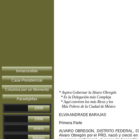
Inmarcesible
Casa Presidencial
Columna por un Momento
* Aspira Gobernar la Alvaro Obregón
* Es la Delegación más Compleja
ParadigMas
* Aquí conviven los más Ricos y los
Más Pobres de la Ciudad de México
2009
ELVIA ANDRADE BARAJAS
2008
Primera Parte
enero
ALVARO OBREGON, DISTRITO FEDERAL, 07 de j
Alvaro Obregón por el PRD, nació y creció en
febrero