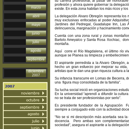
su carrera profesional, al pasar de honorabl
profesión y ahora quiere gobernar la delegació
marzo
existe. En esta zona habitan los más ricos y lo
abril
La delegación Alvaro Obregón representa los 
muy exclusivas enfocadas al poder Adquisitiv
Jardines del Pedregal, Guadalupe Inn, Las Á
mayo
delincuencia, marginación y hacinamiento como 
junio
Cuenta con una zona rural y zonas montañosa
Bartolo Ameyalco y Santa Rosa Xochiac, donde
julio
montaña.
agosto
Aquí corre el Río Magdalena, el último río v
aunque se Planea su limpieza y embellecimient
septiembre
El aspirante perredista a la Alvaro Obregón, 
hecho un gran esfuerzo por mejorar su vida, t
artistas que le dan una gran riqueza cultura a l
diciembre
2007
Su infancia transcurre en Lomas de Becerra, do
una figura muy consolidada de la familia”.
Su lucha social inició en organizaciones estudi
En la universidad “aprendí a difundir la cultur
no se trata de ser profesionistas por serlo”.
Es presidente fundador de la Agrupación Fue
siempre a conjugado esto con la actividad doce
“No se si mi descripción más acertada sea la 
docencia. Pero ambas son complementarias,
sociedad”, asegura el aspirante a la delegació