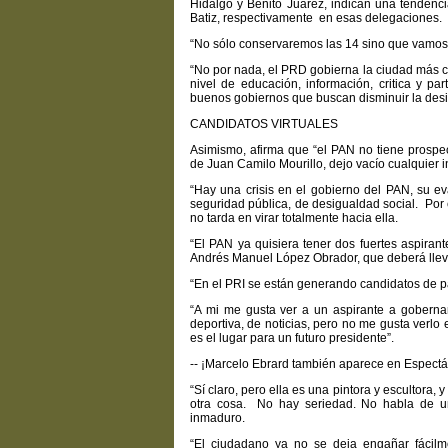
Hidalgo y Benito Juárez, indican una tendenci
Batiz, respectivamente en esas delegaciones.
“No sólo conservaremos las 14 sino que vamos 
“No por nada, el PRD gobierna la ciudad más 
nivel de educación, información, critica y p
buenos gobiernos que buscan disminuir la desi
CANDIDATOS VIRTUALES
Asimismo, afirma que “el PAN no tiene prospec
de Juan Camilo Mourillo, dejo vacío cualquier i
“Hay una crisis en el gobierno del PAN, su e
seguridad pública, de desigualdad social. Por 
no tarda en virar totalmente hacia ella.
“El PAN ya quisiera tener dos fuertes aspira
Andrés Manuel López Obrador, que deberá lleva
“En el PRI se están generando candidatos de pan
“A mi me gusta ver a un aspirante a gobernar 
deportiva, de noticias, pero no me gusta verlo
es el lugar para un futuro presidente”.
-- ¡Marcelo Ebrard también aparece en Espectá
“Sí claro, pero ella es una pintora y escultora, 
otra cosa. No hay seriedad. No habla de un
inmaduro.
“El ciudadano ya no se deja engañar fácil