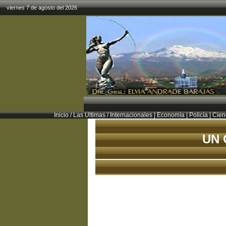
viernes 7 de agosto del 2026
Inicio
/
Las Ultimas
/
Internacionales
|
Economìa
|
Policìa
|
Cienc
UN 