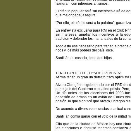
‘sangran’ con intereses altísimos.
El crédito popular será sin intereses e irá de d
que mejor paga, asegura.
“Por ello, el crédito será a la palabra”, garantiza
En entrevista exclusiva para RM en el Club Pri
sin intereses, ampliar los incentivos a la edu
tradición y defender los manantiales de la zona
Todo esto ese necesario para frenar la brecha
ricos y los más pobres del país, dice.
Santillán es casado, tiene dos hijos.
TENGO UN DEFECTO “SOY OPTIMISTA”
Afirma tener un gran un defecto: “soy optimista
Alvaro Obregón es gobernado por el PRD desd
por el jefe del Gobierno capitalino priísta. Per
Un día antes de las elecciones del 2003 fu
posesión de armas en un avión de Carlos Ahum
prisión, lo que significó que Alvaro Obregón di
De acuerdo a diversas encuestas el actual cand
Santillán confía ganar con el voto de la mitad m
Cita que en la ciudad de México hay una clara
las elecciones e “incluso tenemos confianza 