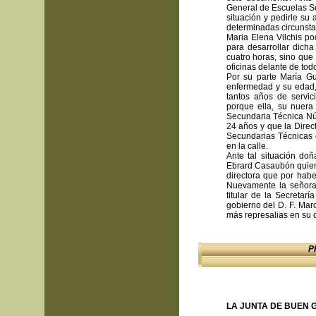
General de Escuelas Se
situación y pedirle su 
determinadas circunstan
Maria Elena Vilchis pod
para desarrollar dicha
cuatro horas, sino que 
oficinas delante de tod
Por su parte María G
enfermedad y su edad,
tantos años de servic
porque ella, su nuera
Secundaria Técnica Nú
24 años y que la Direc
Secundarias Técnicas 
en la calle.
Ante tal situación do
Ebrard Casaubón quien 
directora que por hab
Nuevamente la señora
titular de la Secretar
gobierno del D. F. Marc
más represalias en su c
P
LA JUNTA DE BUEN 