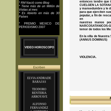
entonces tendre que i
* RM Nació como Blog
CUELGEN LA SOTANA y 
* Tiene más de un Millón de
y mansedumbre y le de
Visitas al mes
para que ejerciten s
* Es Abierto en más de 30
popular, a fin de res
Países
en
nuestras manos por
* PREMIO MEXICO DE
NARCOSATANICOS-GOBE
PERIODISMO 2007
temor de todos los M
s
En la villa de Nuestr
(ANNUS DOMINUS)
Li
VIDEO HOROSCOPO
M E X I C
VIOLENCIA.
Escriben
ELVIA ANDRADE
BARAJAS
TEODORO
RENTERIA
ARROYAVE
ALFONSO
FERNANDEZ