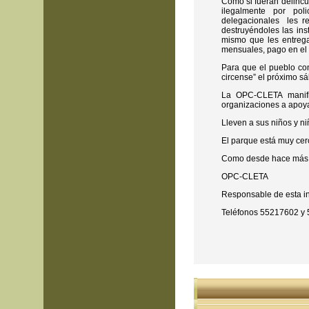
Como si fueran delincu
ilegalmente por pol
delegacionales les re
destruyéndoles las ins
mismo que les entrega
mensuales, pago en el 
Para que el pueblo con
circense” el próximo s
La OPC-CLETA manifi
organizaciones a apoya
Lleven a sus niños y n
El parque está muy cerc
Como desde hace más d
OPC-CLETA
Responsable de esta in
Teléfonos 55217602 y