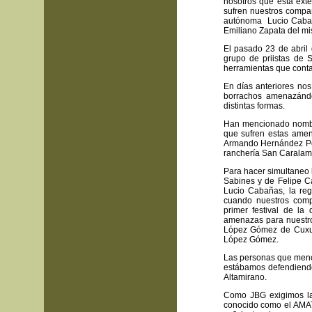
nosotros que está exte
sufren nuestros compa
autónoma Lucio Cabaña
Emiliano Zapata del mi
El pasado 23 de abril
grupo de priistas de 
herramientas que contab
En días anteriores n
borrachos amenazánd
distintas formas.
Han mencionado nombr
que sufren estas ame
Armando Hernández Pé
ranchería San Caralam
Para hacer simultaneo 
Sabines y de Felipe C
Lucio Cabañas, la re
cuando nuestros comp
primer festival de la
amenazas para nuestr
López Gómez de Cuxul
López Gómez.
Las personas que menc
estábamos defendiendo 
Altamirano.
Como JBG exigimos la 
conocido como el AMA