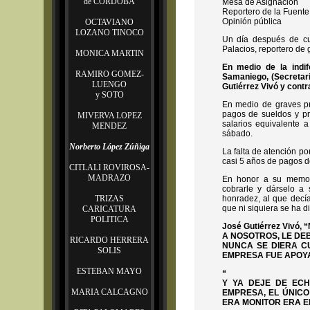
de CORDOBA
Mesa de
Reportero de la Fuente
Opinión pública
OCTAVIANO
LOZANO TINOCO
Un día después de c
Palacios, reportero d
MONICA MARTIN
En medio de la indi
RAMIRO GOMEZ-
Samaniego, (Secretari
LUENGO
Gutiérrez Vivó y cont
y SOTO
En medio de graves p
pagos de sueldos y pr
MIVERVA LOPEZ
salarios equivalente 
MENDEZ
sábado.
Norberto López Zúñiga
La falta de atención p
casi 5 años de pagos de
CITLALI ROVIROSA-
MADRAZO
En honor a su memor
cobrarle y dárselo a s
TRIZAS
honradez, al que decía
que ni siquiera se ha d
CARICATURA
POLITICA
José Gutiérrez Viv
A NOSOTROS, LE DEB
RICARDO HERRERA
NUNCA SE DIERA C
SOLIS
EMPRESA FUE APOYA
ESTEBAN MAYO
“
Y YA DEJE DE EC
MARIA CALCAGNO
EMPRESA, EL ÚNICO
ERA MONITOR ERA EL