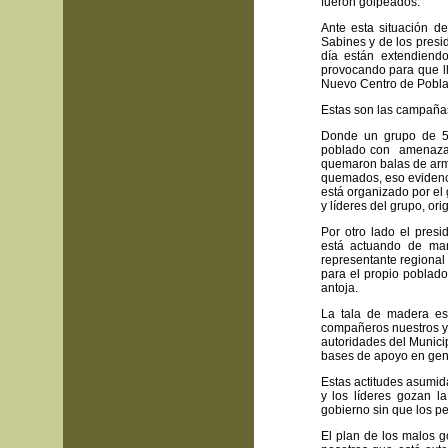
fueron golpeados.
Ante esta situación d
Sabines y de los presi
día están extendiendo
provocando para que l
Nuevo Centro de Pobla
Estas son las campañas
Donde un grupo de 5 
poblado con amenazas
quemaron balas de arma
quemados, eso evidenc
está organizado por el 
y líderes del grupo, or
Por otro lado el pres
está actuando de man
representante regional
para el propio poblado
antoja.
La tala de madera es
compañeros nuestros y 
autoridades del Munici
bases de apoyo en gen
Estas actitudes asumid
y los líderes gozan 
gobierno sin que los p
El plan de los malos 