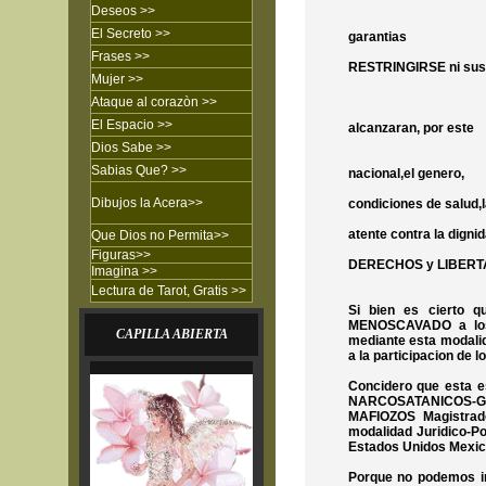
Deseos >>
En los Estados
El Secreto
>>
garantias
que otorga e
Frases
>>
RESTRINGIRSE ni sus
Mujer
>>
sino en los cas
Esta prohibida 
Ataque al corazòn
>>
Los esclavos d
El Espacio >>
alcanzaran, por este
solo hecho, su 
Dios Sabe
>>
Queda prohibida
Sabias Que?
>>
nacional,el genero,
la edad, las c
Dibujos
la Acera
>>
condiciones de salud,l
las opiniones, l
atente contra la digni
Que Dios no Permita
>>
humana y te
Figuras
>>
DERECHOS y LIBERTAD
Imagina
>>
Lectura de Tarot, Gratis >>
Si bien es cierto 
MENOSCAVADO a los M
CAPILLA ABIERTA
mediante esta modalid
a la participacion de
Concidero que esta es
NARCOSATANICOS-GOBE
MAFIOZOS Magistrado
modalidad Juridico-Po
Estados Unidos Mexi
Porque no podemos i