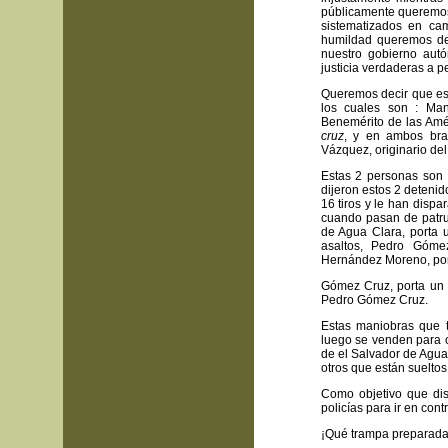
públicamente queremos
sistematizados en ca
humildad queremos dem
nuestro gobierno autó
justicia verdaderas a 
Queremos decir que est
los cuales son : Man
Benemérito de las Amé
cruz
, y en ambos bra
Vázquez, originario del
Estas 2 personas son 
dijeron estos 2 deteni
16 tiros y le han disp
cuando pasan de patr
de Agua Clara, porta 
asaltos, Pedro Góme
Hernández Moreno, port
Gómez Cruz, porta un c
Pedro Gómez Cruz.
Estas maniobras que t
luego se venden para c
de el Salvador de Agua
otros que están sueltos
Como objetivo que dis
policías para ir en co
¡Qué trampa preparada 