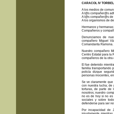
CARACOL IV TORBEL
A los medios de comuni
A l@s compañer@s adhe
A l@s compañer@s de la
A los organismos de d
Hermanos y hermanas:
Compañeros y compañ
Denunciamos de nues
compañero Miguel Vás
Comandanta Ramona.
Nuestro compañero Mig
Centro Estatal para la
compañeros de la otra
El fue detenido mientr
familia transportando p
policía dizque seguri
personas inocentes, enc
Se ve claramente que 
con nuestra lucha; de 
torturas, de parte de l
nosotros; nuestro comp
no es de hoy si no es
sociales y sobre tod
defenderse para ser re
Por incapacidad de 
injustamente mientras