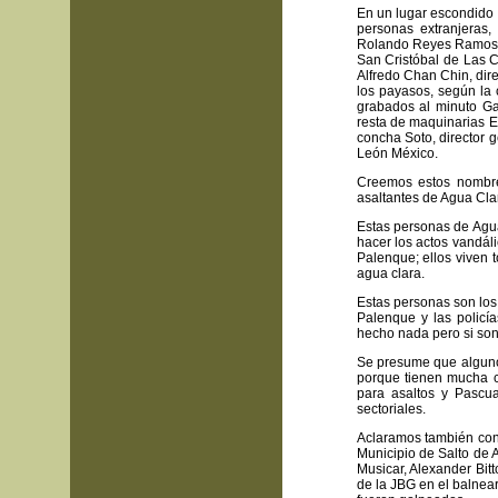
En un lugar escondido 
personas extranjeras,
Rolando Reyes Ramos A
San Cristóbal de Las C
Alfredo Chan Chin, dire
los payasos, según la 
grabados al minuto Gar
resta de maquinarias Ed
concha Soto, director 
León México.
Creemos estos nombre
asaltantes de Agua Cla
Estas personas de Agu
hacer los actos vandáli
Palenque; ellos viven t
agua clara.
Estas personas son los
Palenque y las policí
hecho nada pero si son
Se presume que alguno 
porque tienen mucha c
para asaltos y Pascua
sectoriales.
Aclaramos también con 
Municipio de Salto de
Musicar, Alexander Bitt
de la JBG en el balnear