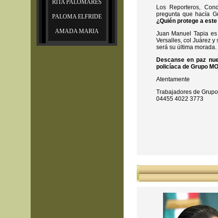
RITA PALOMARES
Los Reporteros, Con
pregunta que hacía Gu
PALOMA ELFRIDE
¿Quién protege a este
AMADA MARIA
Juan Manuel Tapia es 
Versalles, col Juárez 
será su última morada.
Descanse en paz nues
policíaca de Grupo 
Atentamente
Trabajadores de Gru
04455 4022 3773