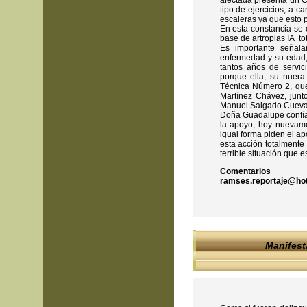
afectada presenta un C
tipo de ejercicios, a c
escaleras ya que esto 
En esta constancia se 
base de artroplas IA to
Es importante señal
enfermedad y su edad,
tantos años de servic
porque ella, su nuera
Técnica Número 2, que
Martínez Chávez, junt
Manuel Salgado Cuevas, 
Doña Guadalupe confía 
la apoyo, hoy nuevame
igual forma piden el ap
esta acción totalmente 
terrible situación que 
Comentarios
ramses.reportaje@ho
Manifest