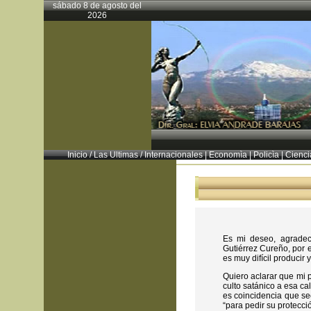
sábado 8 de agosto del
2026
Inicio
/
Las Ultimas
/
Internacionales
|
Economìa
|
Policìa
|
Cienci
Es mi deseo, agradec
Gutiérrez Cureño, por 
es muy difícil producir
Quiero aclarar que mi p
culto satánico a esa ca
es coincidencia que se
“para pedir su protecci