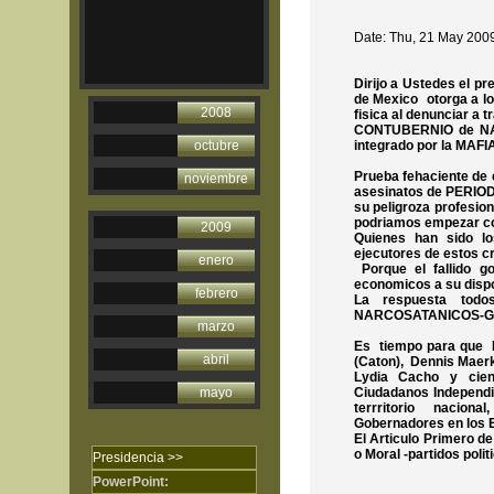
Date: Thu, 21 May 200
Dirijo a Ustedes el pr
de Mexico
otorga a l
2008
fisica al denunciar a
CONTUBERNIO de NAR
octubre
integrado por la MAFI
Prueba fehaciente de
noviembre
asesinatos de PERIO
su peligroza profesio
podriamos empezar co
2009
Quienes han sido lo
ejecutores de estos c
enero
Porque el fallido g
economicos a su dispo
febrero
La respuesta tod
NARCOSATANICOS-GO
marzo
Es tiempo para que P
abril
(Caton), Dennis Maerk
Lydia Cacho y cien
mayo
Ciudadanos Independie
terrritorio nacio
Gobernadores en los E
El Articulo Primero de
o Moral -partidos polit
Presidencia >>
PowerPoint:
ARTICULO