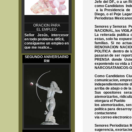
Jefe del DF., o a un
como Candidatos Ind
a la Presidencia de
Diego, o el Peje Laga
Periodistas Mexicano
ORACION PARA
Senores y Senoras Pe
EL EMPLEO
NACIONAL, los VIGIL
La reiterada publica
Señor Jesús, intercesor
estas, solo ha expues
en todo problema difícil,
familias. Si no act
consígueme un empleo en
RENOVACION NACIONAL
que me realice...
POLITICA dentro de l
pasaran de ser repor
SEGUNDO ANIVERSARIO
PRENSA donde Usted
RM
exponiendo su vida a 
NARCOSATANICOS-G
Como Candidatos Ciu
comunicacion, empresa
independientemente de
arriba de abajo o de la
Sus opositores se
atemorizarlos, ridicul
otorgara el Pueblo
los atemorizados, sera
politica para desarr
contactenme
via correo electronico
Senores Periodistas M
sugerencia, exortacion 