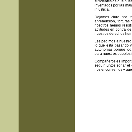
suficientes de que nue
inventados por las mal
injusticia.
Dejamos claro por t
aprehensión, torturas
nosotros hemos resist
actitudes en contra d
nuestros derechos hu
Les pedimos a nuestro
lo que está pasando y
autónomas porque todas
para nuestros pueblos 
Compañeros es importa
seguir juntos soñar e
nos encontremos y que 