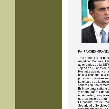
Por RAMSES MIRAND
Tras denunciar el hos
Angélica Martínez Ch
autoridades de la SEP
Tejeda de 72 años de 
Hoy más que nunca la 
deje la conserjería la 
provocado daño en su 
La encarga de la Secund
señora con una cámara d
Es importante señalar 
y ahora doña Guadalu
enfermedad, porque exp
que los doctores argum
El pasado 22 de may
Seguridad y Servicios 