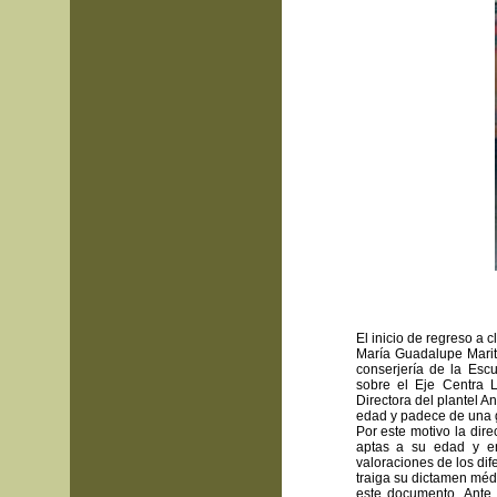
El inicio de regreso a 
María Guadalupe Marit
conserjería de la Esc
sobre el Eje Centra 
Directora del plantel A
edad y padece de una g
Por este motivo la dire
aptas a su edad y en
valoraciones de los dif
traiga su dictamen méd
este documento. Ante 