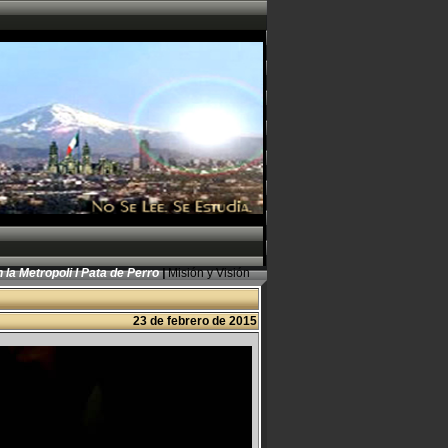
 la Metropoli I
Pata de Perro
|
Misión y Visión
23 de febrero de 2015