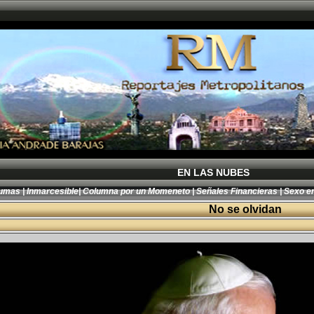
EN LAS NUBES
lumas
|
Inmarcesible
|
Columna por un Momeneto
|
Señales Financieras
|
Sexo en
No se olvidan