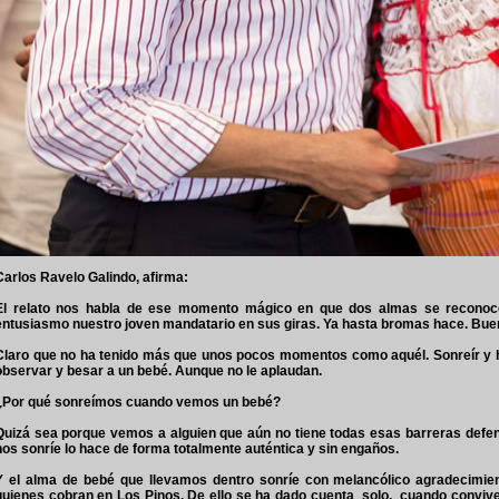
Carlos Ravelo Galindo, afirma:
El relato nos habla de ese momento mágico en que dos almas se reconoc
entusiasmo nuestro joven mandatario en sus giras. Ya hasta bromas hace. Bue
Claro que no ha tenido más que unos pocos momentos como aquél. Sonreír y h
observar y besar a un bebé. Aunque no le aplaudan.
¿Por qué sonreímos cuando vemos un bebé?
Quizá sea porque vemos a alguien que aún no tiene todas esas barreras defen
nos sonríe lo hace de forma totalmente auténtica y sin engaños.
Y el alma de bebé que llevamos dentro sonríe con melancólico agradecimient
quienes cobran en Los Pinos. De ello se ha dado cuenta solo, cuando convive,