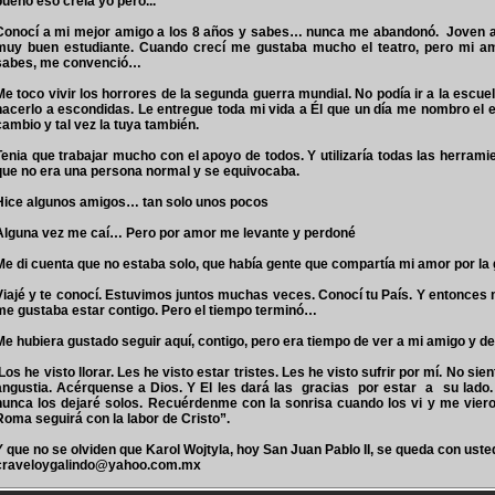
bueno eso creía yo pero...
Conocí a mi mejor amigo a los 8 años y sabes… nunca me abandonó. Joven aleg
muy buen estudiante. Cuando crecí me gustaba mucho el teatro, pero mi am
sabes, me convenció…
Me toco vivir los horrores de la segunda guerra mundial. No podía ir a la escue
hacerlo a escondidas. Le entregue toda mi vida a Él que un día me nombro el
cambio y tal vez la tuya también.
Tenia que trabajar mucho con el apoyo de todos. Y utilizaría todas las herram
que no era una persona normal y se equivocaba.
Hice algunos amigos… tan solo unos pocos
Alguna vez me caí… Pero por amor me levante y perdoné
Me di cuenta que no estaba solo, que había gente que compartía mi amor por la 
Viajé y te conocí. Estuvimos juntos muchas veces. Conocí tu País. Y entonce
me gustaba estar contigo. Pero el tiempo terminó…
Me hubiera gustado seguir aquí, contigo, pero era tiempo de ver a mi amigo y de
Los he visto llorar. Les he visto estar tristes. Les he visto sufrir por mí. No s
angustia. Acérquense a Dios. Y El les dará las gracias por estar a su l
nunca los dejaré solos. Recuérdenme con la sonrisa cuando los vi y me vie
Roma seguirá con la labor de Cristo”.
Y que no se olviden que Karol Wojtyla, hoy San Juan Pablo II, se queda con usted
craveloygalindo@yahoo.com.mx