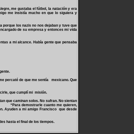
re, me gustaba el fútbol, la natación y era
igo me insistía mucho en que lo siguiera y
la porque los nazis no nos dejaban y tuve que
 encargado de su empresa y entonces mi vida
ientas a mi alcance. Había gente que pensaba
gente.
s me percaté de que me sentía mexicano. Que
cirle, que cumplí mi misión.
ientan que caminan solos. No sufran. No sientan
ado. “Para demostrarle cuanto me quieren,
ron. Ayuden a mi amigo Francisco que desde
es hasta el final de los tiempos.