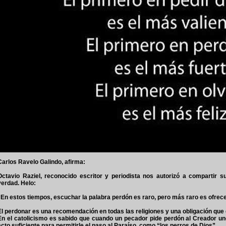
Carlos Ravelo Galindo, afirma:
Octavio Raziel, reconocido escritor y periodista nos autorizó a compartir s
verdad. Helo:
“En estos tiempos, escuchar la palabra perdón es raro, pero más raro es ofrece
El perdonar es una recomendación en todas las religiones y una obligación que
En el catolicismo es sabido que cuando un pecador pide perdón al Creador u
acto suficiente para permitirle el paso al Paraíso, como “los perros de Dios”.