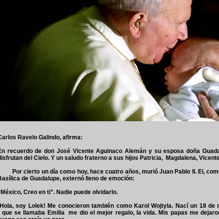
Carlos Ravelo Galindo, afirma:
En recuerdo de don José Vicente Aguinaco Alemán y su esposa doña Guada
disfrutan del Cielo. Y un saludo fraterno a sus hijos Patricia, Magdalena, Vicen
Por cierto un día como hoy, hace cuatro años, murió Juan Pablo II. El, com
Basílica de Guadalupe, externó lleno de emoción:
“México, Creo en ti”. Nadie puede olvidarlo.
¡Hola, soy Lolek! Me conocieron también como Karol Wojtyla. Nací un 18 de 
que se llamaba Emilia me dio el mejor regalo, la vida. Mis papas me dejaron