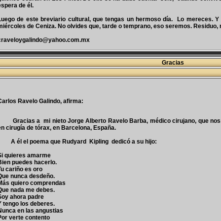
espera de él.
Luego de este breviario cultural, que tengas un hermoso día. Lo mereces. Y
miércoles de Ceniza. No olvides que, tarde o temprano, eso seremos. Residuo, 
craveloygalindo@yahoo.com.mx
Gracias
Carlos Ravelo Galindo, afirma:
Gracias a mi nieto Jorge Alberto Ravelo Barba, médico cirujano, que nos h
en cirugía de tórax, en Barcelona, España.
A él el poema que Rudyard Kipling dedicó a su hijo:
Si quieres amarme
Bien puedes hacerlo.
Tu cariño es oro
Que nunca desdeño.
Más quiero comprendas
Que nada me debes.
Soy ahora padre
Y tengo los deberes.
Nunca en las angustias
Por verte contento