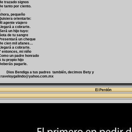
He trazado signos
De tanto por ciento.
I
Ahora, pequeño
Quisiera orientarte:
Mi agente viajero
Llegará a cobrarte.
Será un hijo tuyo:
Gota de tu sangre
Presentará un cheque
De cien mil afanes…
Llegará a cobrarte.
Y entonces, mi niño
Como un padre honrado
A tu propio hijo
Deberás pagarle.
Dios Bendiga a tus padres también, decimos Bety y
craveloygalindo@yahoo.com.mx
El Perdón