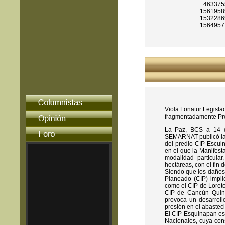
463375
1561958
1532286
1564957
Viola Fonatur Legisla
fragmentadamente Pro
La Paz, BCS a 14 de
SEMARNAT publicó la c
del predio CIP Escui
en el que la Manifes
modalidad particula
hectáreas, con el fin
Siendo que los daños
Planeado (CIP) impl
como el CIP de Loreto 
CIP de Cancún Quint
provoca un desarrollo
presión en el abasteci
El CIP Esquinapan es
Nacionales, cuya con