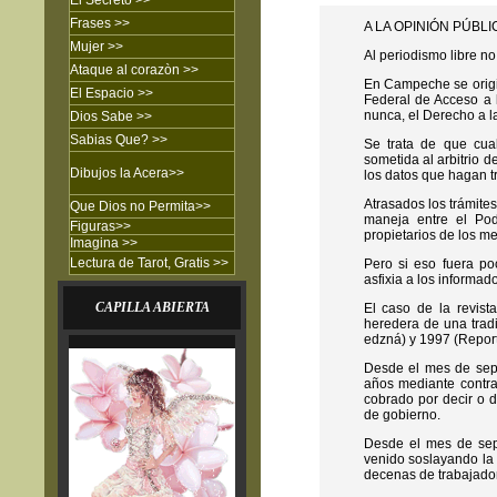
El Secreto
>>
Frases
>>
A LA OPINIÓN PÚBLI
Mujer
>>
Al periodismo libre no
Ataque al corazòn
>>
En Campeche se origin
El Espacio >>
Federal de Acceso a 
nunca, el Derecho a l
Dios Sabe
>>
Sabias Que?
>>
Se trata de que cua
sometida al arbitrio d
Dibujos
la Acera
>>
los datos que hagan tr
Atrasados los trámit
Que Dios no Permita
>>
maneja entre el Pod
Figuras
>>
propietarios de los m
Imagina
>>
Lectura de Tarot, Gratis >>
Pero si eso fuera p
asfixia a los informa
CAPILLA ABIERTA
El caso de la revist
heredera de una trad
edzná) y 1997 (Repo
Desde el mes de sept
años mediante contra
cobrado por decir o d
de gobierno.
Desde el mes de sept
venido soslayando la 
decenas de trabajador