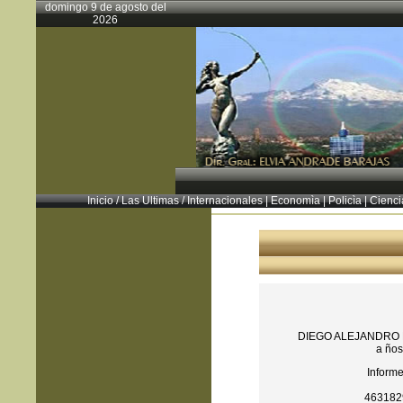
domingo 9 de agosto del
2026
Inicio
/
Las Ultimas
/
Internacionales
|
Economìa
|
Policìa
|
Cienci
DIEGO ALEJANDRO 
a ños
Informe
463182