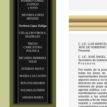
RAMIRO GOMEZ-
LUENGO
y SOTO
MIVERVA LOPEZ
MENDEZ
Norberto López Zúñiga
CITLALI ROVIROSA-
MADRAZO
TRIZAS
C. LIC. LUIS MARC
CARICATURA
JEFE DE GOBIERNO D
Presente
POLITICA
C. LIC. JOSÉ ÁNGEL
RICARDO HERRERA
Secretario de Gobierno
SOLIS
P r e s e n t e.
ESTEBAN MAYO
Por medio de la pres
todas las áreas de 
MARIA CALCAGNO
representantes duran
algunos casos a no in
RITA PALOMARES
directores de esas d
intereses de grupo q
agenda pública; Los 
PALOMA ELFRIDE
manifestamos nuestro
solución a las solic
AMADA MARIA
expedita a fin de mejo
respeto y cumplimien
concretándolos a la m