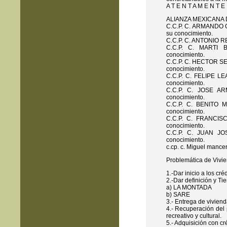
A T E N T A M E N T E
ALIANZA MEXICANA 
C.C.P. C. ARMANDO QU
su conocimiento.
C.C.P. C. ANTONIO RE
C.C.P. C. MARTI B
conocimiento.
C.C.P. C. HECTOR SE
conocimiento.
C.C.P. C. FELIPE LE
conocimiento.
C.C.P. C. JOSE AR
conocimiento.
C.C.P. C. BENITO MI
conocimiento.
C.C.P. C. FRANCIS
conocimiento.
C.C.P. C. JUAN JOS
conocimiento.
c.cp. c. Miguel mancer
Problemática de Vivie
1.-Dar inicio a los cré
2.-Dar definición y Ti
a) LA MONTADA
b) SARE
3.- Entrega de vivien
4.- Recuperación del 
recreativo y cultural.
5.- Adquisición con cr