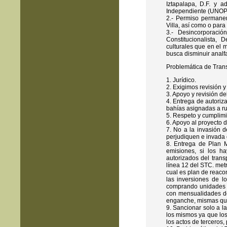
Iztapalapa, D.F. y a
Independiente (UNOPI)
2.- Permiso permanen
Villa, así como o para
3.- Desincorporació
Constitucionalista,
culturales que en el
busca disminuir analfa
Problemática de Trans
1. Jurídico.
2. Exigimos revisión y 
3. Apoyo y revisión d
4. Entrega de autoriza
bahías asignadas a ru
5. Respeto y cumplimi
6. Apoyo al proyecto
7. No a la invasión d
perjudiquen e invada 
8. Entrega de Plan 
emisiones, si los h
autorizados del trans
línea 12 del STC. metr
cual es plan de reacom
las inversiones de l
comprando unidades d
con mensualidades de
enganche, mismas que 
9. Sancionar solo a l
los mismos ya que lo
los actos de terceros,