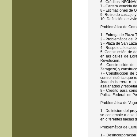
6.- Créditos INFONAV
7.- Cartera vencida de
8.- Estimaciones de O
9.-Retiro de cascajo 
10.-Definición de vivi
Problemática de Come
1.- Entrega de Plaza 
2.- Problemática del 
3.- Plaza de San Lázar
4.- Respeto a los acu
5.-Construcciòn de d
en las calles de Lor
Revolución.
6.- Construcción de
Zaragoza) y construcci
7.- Construcción de
centro histórico que r
Joaquín herrera o la
asalariados y respetar
8.- Crédito para co
Policía Federal, en Per
Problemática de Vago
1.- Definición del pr
se contemple a este i
en diferentes mesas d
Problemática de Cultu
1.- Desincorporació