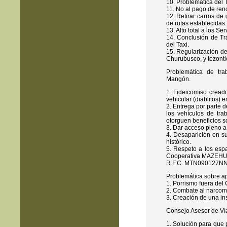
10. Problemática del 
11. No al pago de ren
12. Retirar carros de 
de rutas establecidas.
13. Alto total a los Se
14. Conclusión de Trá
del Taxi.
15. Regularización de
Churubusco, y tezontle
Problemática de tra
Mangón.
1. Fideicomiso cread
vehicular (diablitos) e
2. Entrega por parte 
los vehículos de tra
otorguen beneficios so
3. Dar acceso pleno a
4. Desaparición en su 
histórico.
5. Respeto a los espa
Cooperativa MAZEHUAL
R.F.C. MTN090127NN
Problemática sobre ap
1. Porrismo fuera del
2. Combate al narco
3. Creación de una ins
Consejo Asesor de Vía
1. Solución para que 