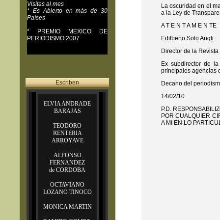
Visitas al mes
La oscuridad en el m
* Es Abierto en más de 30
a la Ley de Transpare
Países
A T E N T A M E N TE
* PREMIO MEXICO DE
PERIODISMO 2007
Edilberto Soto Angli
s
Director de la Revist
Ex subdirector de l
principales agencias 
Escriben
Decano del periodism
14/02/10
ELVIA ANDRADE
P.D. RESPONSABILI
BARAJAS
POR CUALQUIER CIR
A MI EN LO PARTICU
TEODORO
RENTERIA
ARROYAVE
ALFONSO
FERNANDEZ
de CORDOBA
OCTAVIANO
LOZANO TINOCO
MONICA MARTIN