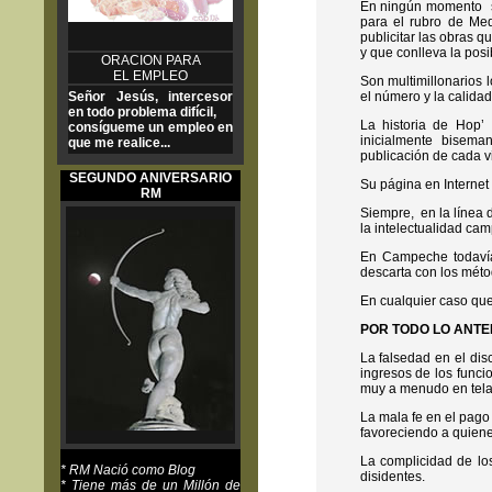
En ningún momento se
para el rubro de Med
publicitar las obras q
y que conlleva la posi
ORACION PARA
EL EMPLEO
Son multimillonarios l
Señor Jesús, intercesor
el número y la calidad
en todo problema difícil,
La historia de Hop’ 
consígueme un empleo en
inicialmente bisema
que me realice...
publicación de cada v
SEGUNDO ANIVERSARIO
Su página en Internet 
RM
Siempre, en la línea 
la intelectualidad ca
En Campeche todavía
descarta con los méto
En cualquier caso qued
POR TODO LO ANTE
La falsedad en el dis
ingresos de los funci
muy a menudo en tela 
La mala fe en el pago
favoreciendo a quiene
La complicidad de los
* RM Nació como Blog
disidentes.
* Tiene más de un Millón de