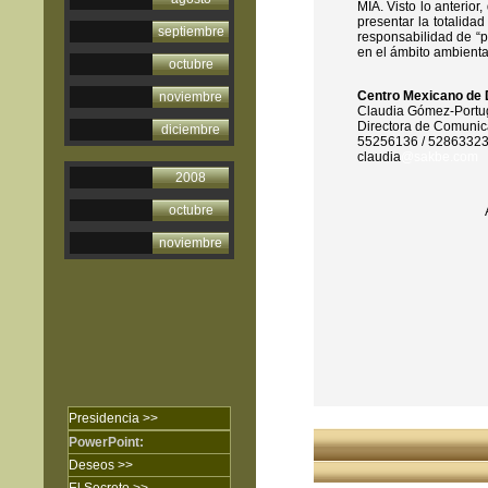
MIA. Visto lo anterio
presentar la totalidad
septiembre
responsabilidad de “p
en el ámbito ambient
octubre
Centro Mexicano de 
noviembre
Claudia Gómez-Portu
Directora de Comunic
diciembre
55256136 / 5286332
claudia
@sakbe.com
2008
octubre
noviembre
Presidencia >>
PowerPoint:
Deseos >>