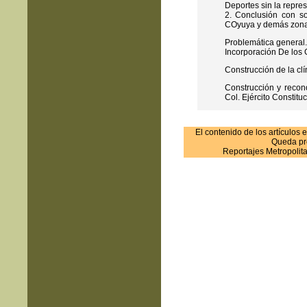
Deportes sin la repres
2. Conclusión con so
COyuya y demás zonas
Problemática general.
Incorporación De los 
Construcción de la clí
Construcción y recono
Col. Ejército Constituc
El contenido de los artículos
Queda pro
Reportajes Metropolit