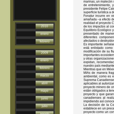
marinas, un malecón m
de entretenimiento, 
presidente Felipe Cal
superficie turística a
Fonatur incurre en vi
amañada –a efecto de 
realidad el proyecto C
2010
de los impactos al co
Equilibrio Ecológico 
presentado de manera
enero
diferentes compone
afectados o destruidos
febrero
Es importante señal
está enlistado como
modificación de su flu
2009
importantes ecosiste
y otras organizacione
enero
expidan, recomendac
nuestro país mediante
febrero
Mientras que en Méxic
MIAs de manera fragm
marzo
ambiental, como es el
Suprema Canadiense c
abril
aplicables al autoriz
proyecto minero de oro
están obligados a ten
mayo
proyecto y que garant
canadienses al reali
junio
impidiendo así conoce
La decisión de la C
julio
establece en un prece
proyecto como un con
agosto