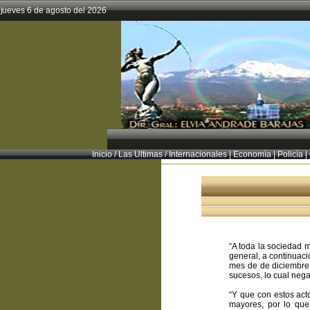
jueves 6 de agosto del 2026
Inicio
/
Las Ultimas
/
Internacionales
|
Economìa
|
Policìa
|
“A toda la sociedad 
general, a continuaci
mes de de diciembre 
sucesos, lo cual neg
“Y que con estos act
mayores, por lo que