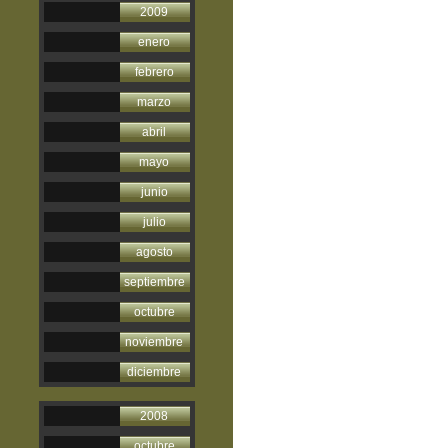
2009
enero
febrero
marzo
abril
mayo
junio
julio
agosto
septiembre
octubre
noviembre
diciembre
2008
octubre