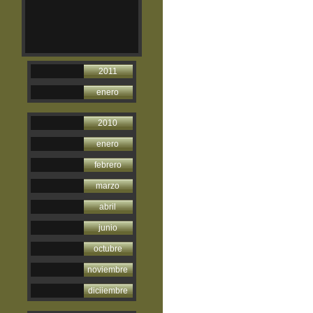
2011
enero
2010
enero
febrero
marzo
abril
junio
octubre
noviembre
diciiembre