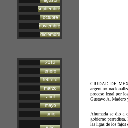
agosto
septiembre
octubre
noviembre
diciembre
2013
enero
febrero
CIUDAD DE MEXIC
marzo
argentino nacionali
proceso legal por lo
abril
Gustavo A. Madero 
mayo
junio
Ahumada se dio a co
gobierno perredista,
las ligas de los fajo
julio