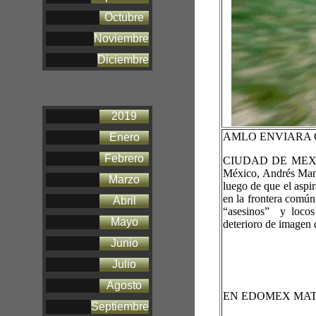
Octubre
Noviembre
Diciembre
2019
AMLO ENVIARA 
Enero
Febrero
CIUDAD DE MEXICO
México, Andrés Manu
Marzo
luego de que el aspi
en la frontera común
Abril
“asesinos” y locos
Mayo
deterioro de imagen 
Junio
Julio
Agosto
EN EDOMEX MAT
Septiembre