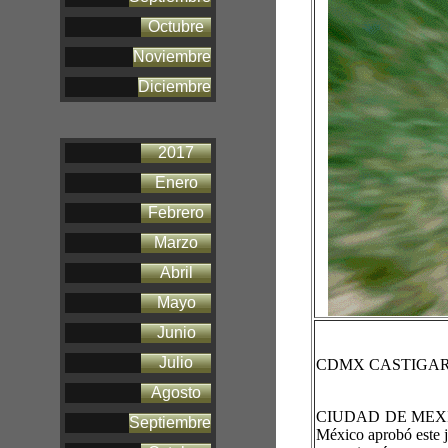
Octubre
Noviembre
Diciembre
2017
Enero
Febrero
Marzo
Abril
Mayo
Junio
Julio
CDMX CASTIGAR
Agosto
CIUDAD DE MEXICO
Septiembre
México aprobó este ju