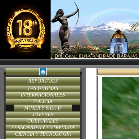
REPORTAJES
LAS ULTIMAS
INTERNACIONALES
POLICIA
MUJER Y SALUD
JOVENES
CULTURALES
PERSONAJES Y ENTREVISTA
CIENCIA Y TECNOLOGIA