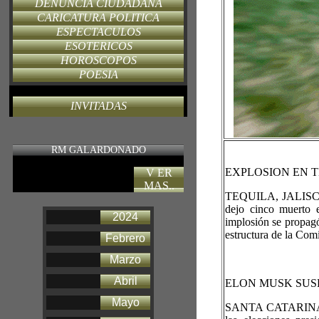
DENUNCIA CIUDADANA
CARICATURA POLITICA
ESPECTACULOS
ESOTERICOS
HOROSCOPOS
POESIA
INVITADAS
RM GALARDONADO
EXPLOSION EN T
V ER
MAS..
TEQUILA, JALISCO, M
dejo cinco muerto e
2024
implosión se propagó
estructura de la Comi
Febrero
Marzo
Abril
ELON MUSK SUS
Mayo
SANTA CATARINA, M