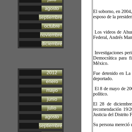
agosto
El soborno, en 2004
esposo de la preside
septiembre
octubre
Los videos de Ahuma
noviembre
Federal, Andrés Man
diciembre
​ Investigaciones pe
Democrática para fi
México.
2012
Fue detenido en La 
deportado.
enero
El 8 de mayo de 2007
mayo
político.
junio
El 28 de diciembr
julio
recomendación 19/200
Justicia del Distrito
agosto
Su persona mereció un
septiembre