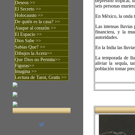
depresión tropical, 
Deseos >>
seis personas muriera
El Secreto
>>
Holocausto
>>
En México, la onda 
De quién es la casa?
>>
Las intensas lluvias
Ataque al corazòn
>>
financiera, y la mu
El Espacio >>
autoridades.
Dios Sabe
>>
Sabias Que?
>>
En la India las lluv
Dibujos
la Acera
>>
La temporada de llu
Que Dios no Permita
>>
aliviar la sequía, 
Figuras
>>
población tomar prec
Imagina
>>
Lectura de Tarot, Gratis >>