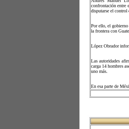
Andrés Manuel Ló
confrontación entre 
disputarse el control
Por ello, el gobiern
la frontera con Guat
López Obrador inform
Las autoridades afi
carga 14 hombres ase
uno más.
En esa parte de Méxi