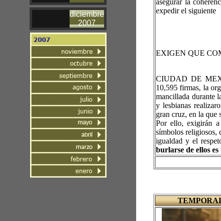
asegurar la coherenc
expedir el siguiente
diciembre
https://dof.gob.mx/
2007
EXIGEN QUE CO
CIUDAD DE MEXIC
10,595 firmas, la or
mancillada durante
y lesbianas realiza
gran cruz, en la que
Por ello, exigirán 
símbolos religiosos,
igualdad y el respe
burlarse de ellos es
TEMPORADA