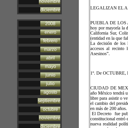
noviembre
LEGALIZAN EL 
diciembre
PUEBLA DE LOS ANG
2008
hoy por mayoría la d
enero
California Sur, Col
(entidad en la que f
febrero
La decisión de los 
accesos al recinto 
marzo
Asesinos”.
abril
mayo
1º. De OCTUBRE
junio
julio
CIUDAD DE MEXICO
agosto
año México tendrá un
libre para asistir o
septiembre
el cambio del presi
en más de 200 años.
octubre
El Decreto fue publi
noviembre
constitucional entró 
nueva realidad polít
diciembre