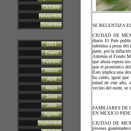
Octubre
Noviembre
Diciembre
SE RELENTIZA E
CIUDAD DE MEXIC
diario El País publ
2021
ralentiza a pesar de
parte, por la inflació
Enero
Además el Fondo Mon
Febrero
que ahora espera sea
que el pronóstico d
Marzo
Esto implica una de
ha caído, igual que
Abril
mitad de este año, s
Mayo
vecino del norte, se
Junio
Julio
FAMILIARES DE
EN MEXICO PID
Agosto
Septiembre
CIUDAD DE MEXICO
jóvenes guatemalteco