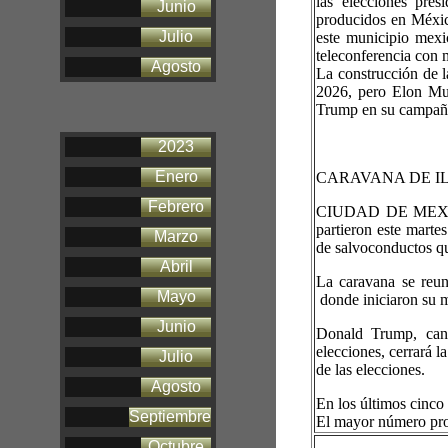
las elecciones pre
Junio
producidos en Méxic
Julio
este municipio mexi
teleconferencia con 
Agosto
La construcción de l
2026, pero Elon Mus
Trump en su campaña 
2023
Enero
CARAVANA DE I
Febrero
CIUDAD DE MEXICO
partieron este marte
Marzo
de salvoconductos qu
Abril
La caravana se reu
Mayo
donde iniciaron su m
Junio
Donald Trump, cand
elecciones, cerrará la
Julio
de las elecciones.
Agosto
En los últimos cinc
Septiembre
El mayor número pro
Octubre