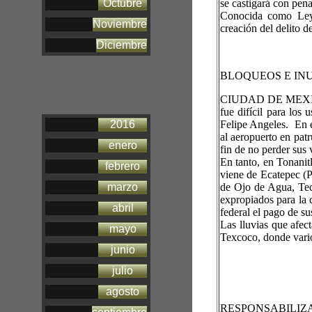
Octubre
se castigará con pena
Conocida como Ley 
Noviembre
creación del delito d
Diciembre
BLOQUEOS E INU
CIUDAD DE MEXICO
fue difícil para los
2016
Felipe Angeles. En e
al aeropuerto en pat
enero
fin de no perder sus 
En tanto, en Tonanit
febrero
viene de Ecatepec (P
marzo
de Ojo de Agua, Tec
expropiados para la 
abril
federal el pago de su
Las lluvias que afe
mayo
Texcoco, donde vario
junio
julio
agosto
RESPONSABILIZ