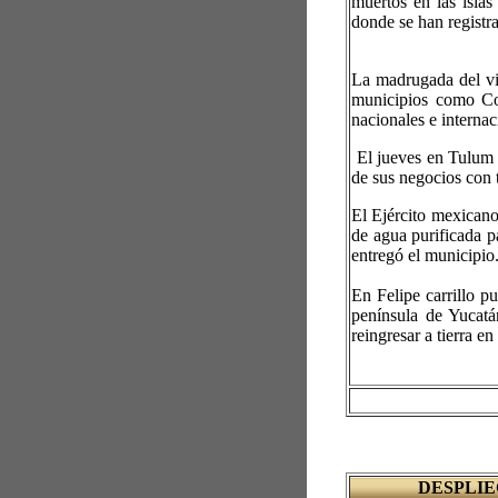
muertos en las isla
donde se han registr
La madrugada del vie
municipios como Co
nacionales e interna
El jueves en Tulum s
de sus negocios con 
El Ejército mexicano
de agua purificada p
entregó el municipio
En Felipe carrillo p
península de Yucat
reingresar a tierra e
DESPLI