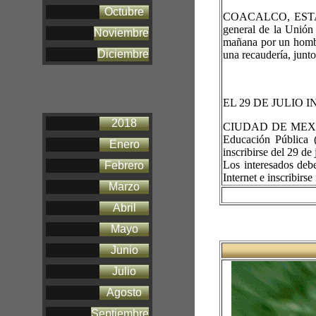
Octubre
COACALCO, ESTADO 
general de la Unión 
Noviembre
mañana por un hombr
Diciembre
una recaudería, junto
EL 29 DE JULIO 
2018
CIUDAD DE MEXICO
Educación Pública (
Enero
inscribirse del 29 de
Los interesados debe
Febrero
Internet e inscribirse
Marzo
Abril
Mayo
Junio
Julio
Agosto
Septiembre