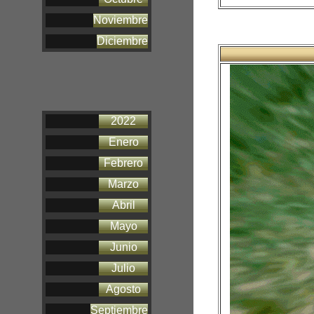
Noviembre
Diciembre
2022
Enero
Febrero
Marzo
Abril
Mayo
Junio
Julio
Agosto
Septiembre