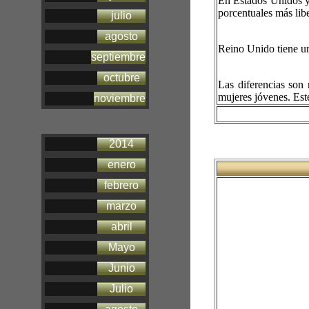
En Estados Unidos y
porcentuales más lib
julio
agosto
Reino Unido tiene u
septiembre
octubre
Las diferencias son
mujeres jóvenes. Est
noviembre
2014
enero
febrero
marzo
abril
Mayo
Junio
Julio