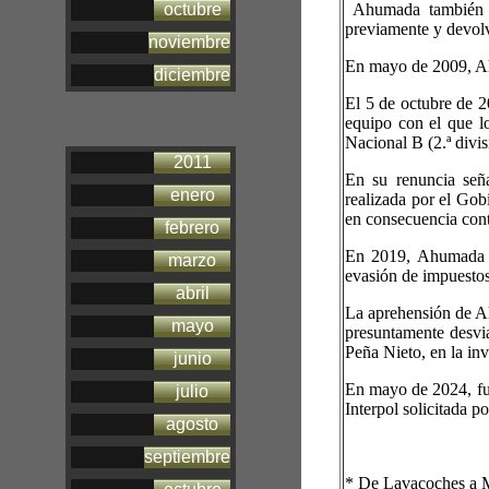
octubre
Ahumada también re
previamente y devolvi
noviembre
En mayo de 2009, Ah
diciembre
El 5 de octubre de 2
equipo con el que lo
Nacional B (2.ª divis
2011
En su renuncia​ señ
enero
realizada por el Gob
en consecuencia cont
febrero
En 2019, Ahumada fu
marzo
evasión de impuestos
abril
La aprehensión de A
mayo
presuntamente desvia
Peña Nieto, en la in
junio
En mayo de 2024, fue
julio
Interpol solicitada p
agosto
septiembre
* De Lavacoches a M