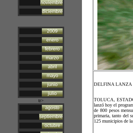
noviembre
diciembre
2009
enero
febrero
marzo
abril
mayo
DELFINA LANZA 
junio
julio
TOLUCA, ESTADO D
tr>
lanzó hoy el progra
agosto
de 800 pesos mensua
primaria, tanto del 
septiembre
125 municipios de la
octubre