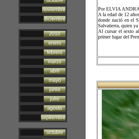
octubre
Por ELVIA ANDR
noviembre
A la edad de 12 años
diciembre
donde nació en el S
Salvatierra, quien ya
Al cursar el sexto a
2010
primer lugar del Pre
https://reportajesm
enero
febrero
marzo
abril
mayo
junio
julio
agosto
septiembre
octubre