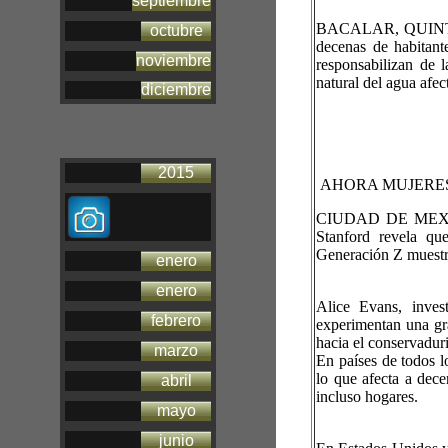
septiembre
BACALAR, QUINTANA 
octubre
decenas de habitant
noviembre
responsabilizan de 
natural del agua afec
diciembre
2015
AHORA MUJERES
CIUDAD DE MEXIC
Stanford revela qu
Generación Z muestr
enero
enero
Alice Evans, inves
febrero
experimentan una gra
hacia el conservadur
marzo
En países de todos l
lo que afecta a dece
abril
incluso hogares.
mayo
junio