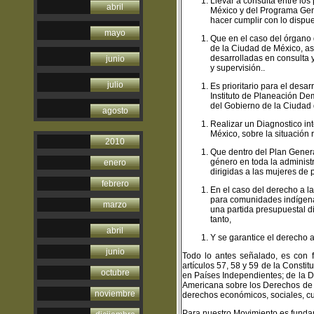
Llevar a consulta entre los
abril
México y del Programa Gene
hacer cumplir con lo dispues
mayo
Que en el caso del órgano 
de la Ciudad de México, as
desarrolladas en consulta 
junio
y supervisión..
julio
Es prioritario para el desa
Instituto de Planeación De
del Gobierno de la Ciudad 
agosto
Realizar un Diagnostico int
México, sobre la situación 
2010
Que dentro del Plan Genera
género en toda la administr
enero
dirigidas a las mujeres de
febrero
En el caso del derecho a la
para comunidades indígenas
marzo
una partida presupuestal di
tanto,
abril
Y se garantice el derecho a
junio
Todo lo antes señalado, es con f
artículos 57, 58 y 59 de la Consti
octubre
en Países Independientes; de la D
Americana sobre los Derechos de l
noviembre
derechos económicos, sociales, cul
Para nuestro Movimiento es funda