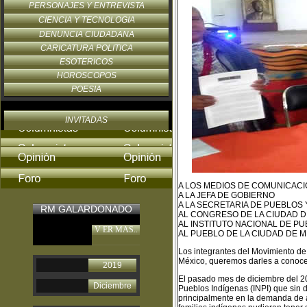
PERSONAJES Y ENTREVISTA
CIENCIA Y TECNOLOGIA
DENUNCIA CIUDADANA
CARICATURA POLITICA
ESOTERICOS
HOROSCOPOS
POESIA
INVITADAS
A LOS MEDIOS DE COMUNICACI
A LA JEFA DE GOBIERNO
A LA SECRETARIA DE PUEBLOS 
RM GALARDONADO
AL CONGRESO DE LA CIUDAD D
AL INSTITUTO NACIONAL DE P
V ER MAS..
AL PUEBLO DE LA CIUDAD DE 
Los integrantes del Movimiento d
México, queremos darles a conoce
2019
El pasado mes de diciembre del 20
Diciembre
Pu
eblos Indígenas (INPI) que sin 
principalmente en la demanda de a