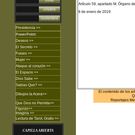
2008
Artículo 59, apartado M. Órgano
octubre
8 de enero de 2019
noviembre
Presidencia >>
PowerPoint:
Deseos >>
El Secreto
>>
Frases
>>
Mujer
>>
Ataque al corazòn
>>
El Espacio >>
Dios Sabe
>>
Sabias Que?
>>
El contenido de los ar
Dibujos
la Acera
>>
Q
Reportajes Met
Que Dios no Permita
>>
Figuras
>>
Imagina
>>
Lectura de Tarot, Gratis >>
CAPILLA ABIERTA