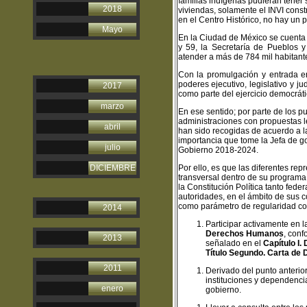
familias indígenas pudieran tener s
2018
viviendas, solamente el INVI const
en el Centro Histórico, no hay un 
Mayo
En la Ciudad de México se cuenta y
y 59, la Secretaría de Pueblos 
atender a más de 784 mil habitant
Con la promulgación y entrada en
poderes ejecutivo, legislativo y j
2017
como parte del ejercicio democrát
marzo
E
n ese sentido; por parte de los 
administraciones con propuestas le
abril
han sido recogidas de acuerdo a l
importancia que tome la Jefa de g
julio
Gobierno 2018-2024
.
DICIEMBRE
Por ello, es que las diferentes r
trans
versal dentro de su programa
la Constitución Política tanto fede
autoridades, en el ámbito de sus 
como parámetro de regularidad const
2014
P
articipar activamente en 
Derechos Humanos
, conf
2013
señalado en el
Capítulo I
Título Segundo. Carta de
2011
Derivado del punto anterior
instituciones y dependencia
enero
gobierno.