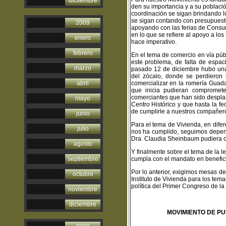
diciiembre
den su importancia y a su poblaci
coordinación se sigan brindando l
se sigan contando con presupuest
2009
apoyando con las ferias de Consum
en lo que se refiere al apoyo a los
enero
hace imperativo
.
febrero
En el tema de comercio en vía púb
este problema, de falta de espac
marzo
pasado 12 de diciembre hubo una 
del zócalo, donde se perdieron 
abril
comercializar en la romería Guad
que inicia pudieran compromet
comerciantes que han sido desplaz
mayo
Centro Histórico y que hasta la f
de cumplirle a nuestros compañero
junio
Para el tema de Vivienda, en dife
julio
nos ha cumplido, seguimos depen
Dra. Claudia Sheinbaum pudiera cum
agosto
Y finalmente sobre el tema de la l
septiembre
cumpla con el mandato en benefici
Por lo anterior, exigimos mesas de
octubre
Instituto de Vivienda para los te
política del Primer Congreso de l
noviembre
diciembre
MOVIMIENTO DE PU