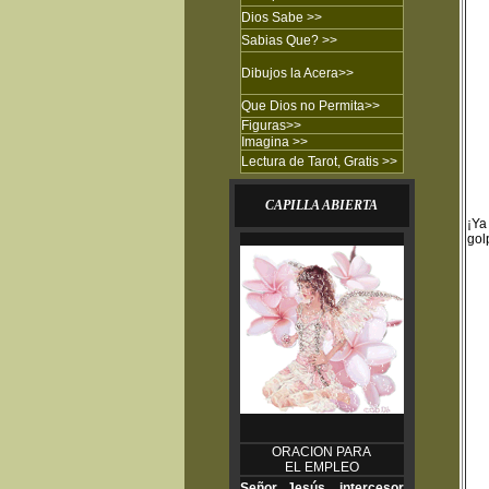
Dios Sabe
>>
Sabias Que?
>>
Dibujos
la Acera
>>
Que Dios no Permita
>>
Figuras
>>
Imagina
>>
Lectura de Tarot, Gratis >>
CAPILLA ABIERTA
¡Ya
gol
ORACION PARA
EL EMPLEO
Señor Jesús, intercesor