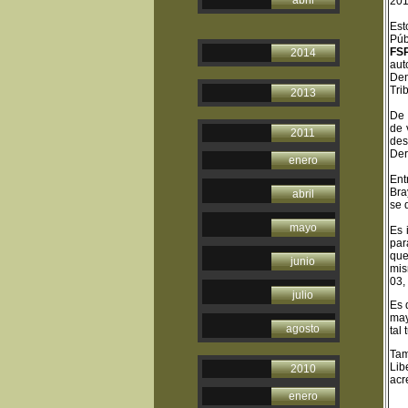
abril
201
Est
Púb
FSP
2014
aut
De
Tri
2013
De 
de 
2011
des
Der
enero
Ent
Bra
abril
se 
mayo
Es 
par
que
junio
mis
03,
julio
Es 
may
agosto
tal
Tam
Lib
2010
acr
enero