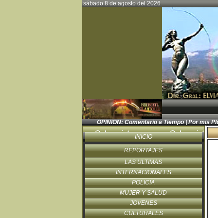
sábado 8 de agosto del 2026
OPINION:
Comentario a Tiempo
|
Por mis P
INICIO
REPORTAJES
LAS ULTIMAS
INTERNACIONALES
POLICIA
MUJER Y SALUD
JOVENES
CULTURALES