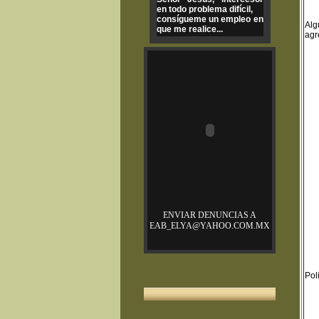
en todo problema difícil,
consígueme un empleo en
Alg
que me realice...
agr
ENVIAR DENUNCIAS A
EAB_ELYA@YAHOO.COM.MX
Pol