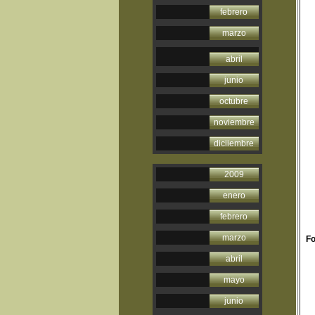
febrero
marzo
abril
junio
octubre
noviembre
diciiembre
2009
enero
febrero
marzo
Fo
abril
mayo
junio