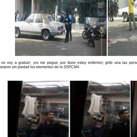
 no voy a grabar!, ¡no me pegue, por favor estoy enfermo!, gritó una las pe
pearon sin piedad los elementos de la SSPCMX.