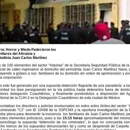
ror, Horror y Miedo Padecieron los
iliares del Altruista y
iodista Juan Carlos Martínez
 de 100 elementos del sector “Asturias” de la Secretaría Seguridad Pública de
icial de cateo ingresaron al domicilio del periodista Juan Carlos Martínez Nava
rayendo a golpes a sus familiares de su domicilio sin orden de aprehensión y po
la corporación.
o esto fue generado por una supuesta detención flagrante de una panadería a l
oridad los iban persiguiendo en la vía pública hasta detenerlos fuera de domici
tores delegación Cuauhtémoc, y finalmente poniéndolos a disposición del Ag
ritorial de la CUH-2 en la Delegación Cuauhtémoc de esta ciudad de México.
contaban los directivos y policías involucrados en estos actos ilícitos del sector 
ominando “C2” con ID 10498 de la SSPCMX y la oportuna investigación de la P
eba plena para desmentir la inocencia los familiares de Juan Carlos Martínez; p
estos elementos policiacos, pues a las
15:15 horas
aproximadamente del mismo d
unicólogo la supuesta “detención de los criminales”, lo que no concuerda con 
ho menos de los supuestos denunciantes tal y como se desprende de Carpeta 