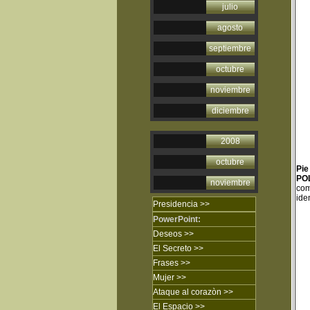
julio
agosto
septiembre
octubre
noviembre
diciembre
2008
octubre
Pie
PO
noviembre
com
iden
Presidencia >>
PowerPoint:
Deseos >>
El Secreto
>>
Frases
>>
Mujer
>>
Ataque al corazòn
>>
El Espacio >>