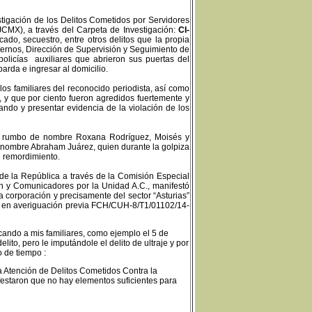
stigación de los Delitos Cometidos por Servidores
JCMX), a través del Carpeta de Investigación:
CI-
icado, secuestro, entre otros delitos que la propia
ternos, Dirección de Supervisión y Seguimiento de
 policías auxiliares que abrieron sus puertas del
barda e ingresar al domicilio.
os familiares del reconocido periodista, así como
, y que por ciento fueron agredidos fuertemente y
ndo y presentar evidencia de la violación de los
el rumbo de nombre Roxana Rodríguez, Moisés y
e nombre Abraham Juárez, quien durante la golpiza
n remordimiento.
de la República a través de la Comisión Especial
n y Comunicadores por la Unidad A.C., manifestó
 corporación y precisamente del sector “Asturias”
se en averiguación previa FCH/CUH-8/T1/01102/14-
ando a mis familiares, como ejemplo el 5 de
ito, pero le imputándole el delito de ultraje y por
o de tiempo
:
a Atención de Delitos Cometidos Contra la
festaron que no hay elementos suficientes para