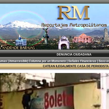
DENUNCIA CIUDADANA
lumas
|
Inmarcesible
|
Columna por un Momeneto
|
Señales Financieras
|
Sexo en
CATEAN ILEGALMENTE CASA DE PERIODISTA