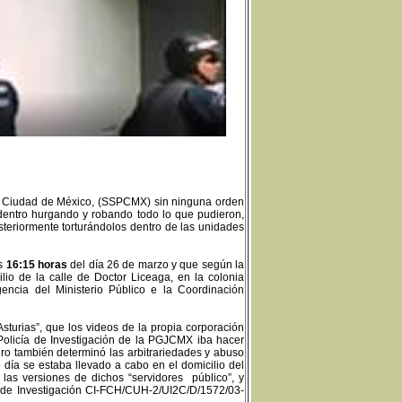
 la Ciudad de México, (SSPCMX) sin ninguna orden
, dentro hurgando y robando todo lo que pudieron,
steriormente torturándolos dentro de las unidades
as
16:15 horas
del día 26 de marzo y que según la
lio de la calle de Doctor Liceaga, en la colonia
encia del Ministerio Público e la Coordinación
“Asturias”, que los videos de la propia corporación
olicía de Investigación de la PGJCMX iba hacer
ero también determinó las arbitrariedades y abuso
ía se estaba llevado a cabo en el domicilio del
las versiones de dichos “servidores público”, y
de Investigación CI-FCH/CUH-2/UI2C/D/1572/03-