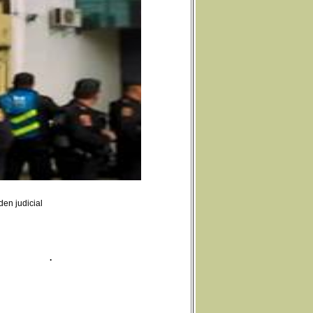
den judicial
ntra-del.html
.
s-en-caso-martinez-nava/
de-las-suyas/
comunicador-y-artista-juan-carlos-martinez/
pojo-al-comunicador-y-artista-juan-carlos-