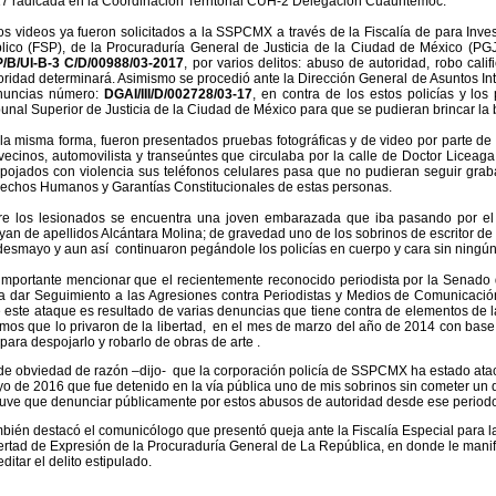
7 radicada en la Coordinación Territorial CUH-2 Delegación Cuauhtémoc.
os videos ya fueron solicitados a la SSPCMX a través de la Fiscalía de para Inve
lico (FSP), de la Procuraduría General de Justicia de la Ciudad de México (PG
/B/UI-B-3 C/D/00988/03-2017
, por varios delitos: abuso de autoridad, robo calif
oridad determinará. Asimismo se procedió ante la Dirección General de Asuntos In
nuncias número:
DGAI/III/D/002728/03-17
, en contra de los estos policías y los
bunal Superior de Justicia de la Ciudad de México para que se pudieran brincar la 
la misma forma, fueron presentados pruebas fotográficas y de video por parte de l
vecinos, automovilista y transeúntes que circulaba por la calle de Doctor Liceaga
pojados con violencia sus teléfonos celulares pasa que no pudieran seguir graba
echos Humanos y Garantías Constitucionales de estas personas.
re los lesionados se encuentra una joven embarazada que iba pasando por 
yan de apellidos Alcántara Molina; de gravedad uno de los sobrinos de escritor d
desmayo y aun así continuaron pegándole los policías en cuerpo y cara sin ningú
importante mencionar que el recientemente reconocido periodista por la Senado 
a dar Seguimiento a las Agresiones contra Periodistas y Medios de Comunicació
 este ataque es resultado de varias denuncias que tiene contra de elementos de la
mos que lo privaron de la libertad, en el mes de marzo del año de 2014 con ba
 para despojarlo y robarlo de obras de arte
.
de obviedad de razón –dijo- que la corporación policía de SSPCMX ha estado atac
o de 2016 que fue detenido en la vía pública uno de mis sobrinos sin cometer un del
 tuve que denunciar públicamente por estos abusos de autoridad desde ese period
bién destacó el comunicólogo que presentó queja ante la Fiscalía Especial para l
ertad de Expresión de la Procuraduría General de La República, en donde le mani
editar el delito estipulado.