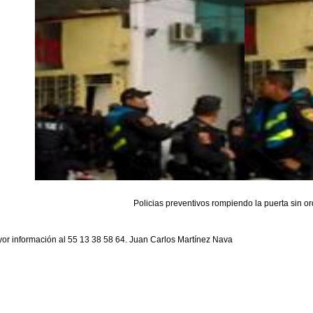
Policias preventivos rompiendo la puerta sin or
or información al 55 13 38 58 64. Juan Carlos Martínez Nava
p://elcorredorinformativo.blogspot.mx/2014/06/periodistas-se-pronuncias-en-co
ttp://razacero.com/?p=1304
ttp://mensajepolitico.com/2016/03/29/la-procu-de-mancera-manipulo-evidencia
ttp://almomento.mx/sin-linea-otra-vez-el-duo-dinamico-bejarano-padierna-hace-
ttp://politiquerias.com/2016/05/20/manipulo-pgjdf-videos-de-robo-y-respojo-al-
ttp://esferaempresarial.com.mx/2016/05/20/manipulo-pgjdf-videos-de-robo-y-res