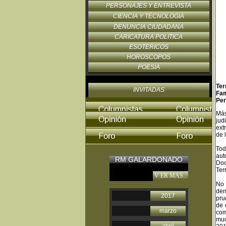
PERSONAJES Y ENTREVISTA
CIENCIA Y TECNOLOGIA
DENUNCIA CIUDADANA
CARICATURA POLITICA
ESOTERICOS
HOROSCOPOS
POESIA
Ter
INVITADAS
Fam
Per
Más
jud
ext
de 
Tod
aut
RM GALARDONADO
Doc
Ter
V ER MAS..
No 
den
2017
pru
de 
marzo
com
muc