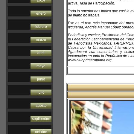
2014
activa, Tasa de Participación.
Todo lo anterior nos indica que casi la 
enero
de plano no trabaja.
Ese es el reto más importante del nuev
febrero
izquierda, Andrés Manuel López obrador
Periodista y escritor; Presidente del C
la Federación Latinoamericana de Perio
marzo
de Periodistas Mexicanos, FAPERMEX,
Causa por la Universidad Internacio
Agradeceré sus comentarios y críti
abril
frecuencias en toda la República de Libe
www.clubprimeraplana.org
mayo
junio
julio
agosto
septiembre
octubre