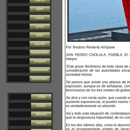
marzo
abril
mayo
junio
julio
agosto
Por Teodoro Rentería Arróyave
septiembre
SAN PEDRO CHOLULA, PUEBLA. El sigu
íntegro:
octubre
“Este grave fenómeno de toda clase de 
noviembre
consideración de las autoridades encar
sociedad misma.
diciembre
Tal parece que existe una alianza de i
expresión, aunque es de señalarse, com
funcionarios de los tres niveles de gobie
2009
Se dice y con cierta razón, que cuando
aumento exponencial, el pueblo mismo s
enero
es verdaderamente un absurdo.
Así y todo esta situación de contemplaci
febrero
que la vergonzosa impunidad, de no comb
marzo
En los dos últimos días, como lo denun
en el ensangrentado estado de Veracru