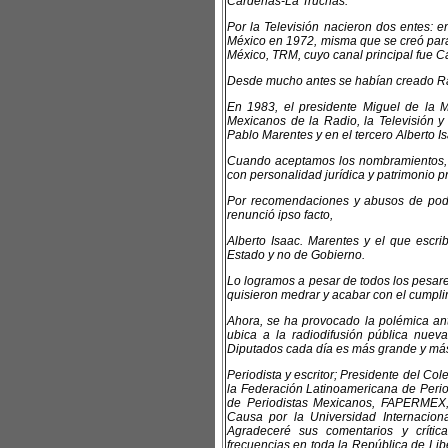
Cárdenas-La Truchas.
Por la Televisión nacieron dos entes: e
México en 1972, misma que se creó para 
México, TRM, cuyo canal principal fue Ca
Desde mucho antes se habían creado Rad
En 1983, el presidente Miguel de la M
Mexicanos de la Radio, la Televisión y
Pablo Marentes y en el tercero Alberto I
Cuando aceptamos los nombramientos, 
con personalidad jurídica y patrimonio p
Por recomendaciones y abusos de poder
renunció ipso facto,
Alberto Isaac. Marentes y el que escri
Estado y no de Gobierno.
Lo logramos a pesar de todos los pesare
quisieron medrar y acabar con el cumpli
Ahora, se ha provocado la polémica ant
ubica a la radiodifusión pública nue
Diputados cada día es más grande y má
Periodista y escritor; Presidente del C
la Federación Latinoamericana de Perio
de Periodistas Mexicanos, FAPERMEX,
Causa por la Universidad Internacio
Agradeceré sus comentarios y críti
frecuencias en toda la República de Libe