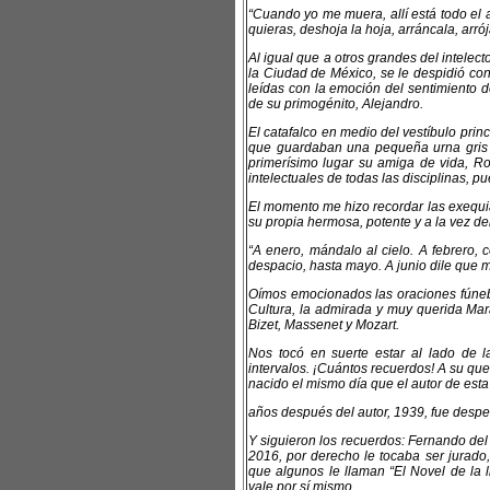
“Cuando yo me muera, allí está todo el
quieras, deshoja la hoja, arráncala, arrój
Al igual que a otros grandes del intelec
la Ciudad de México, se le despidió con
leídas con la emoción del sentimiento
de su primogénito, Alejandro.
El catafalco en medio del vestíbulo prin
que guardaban una pequeña urna gris q
primerísimo lugar su amiga de vida, Ros
intelectuales de todas las disciplinas, p
El momento me hizo recordar las exequi
su propia hermosa, potente y a la vez deli
“A enero, mándalo al cielo. A febrero,
despacio, hasta mayo. A junio dile que 
Oímos emocionados las oraciones fúneb
Cultura, la admirada y muy querida Marak
Bizet, Massenet y Mozart.
Nos tocó en suerte estar al lado de 
intervalos. ¡Cuántos recuerdos! A su qu
nacido el mismo día que el autor de esta
años después del autor, 1939, fue despe
Y siguieron los recuerdos: Fernando del
2016, por derecho le tocaba ser jurado,
que algunos le llaman “El Novel de la 
vale por sí mismo.