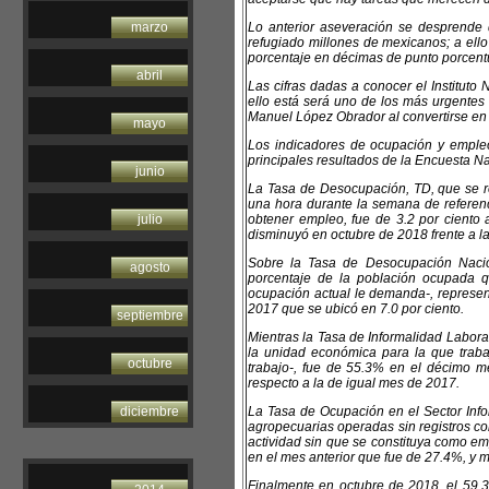
marzo
Lo anterior aseveración se desprende 
refugiado millones de mexicanos; a ell
porcentaje en décimas de punto porcentu
abril
Las cifras dadas a conocer el Instituto
ello está será uno de los más urgentes
Manuel López Obrador al convertirse en 
mayo
Los indicadores de ocupación y empleo
principales resultados de la Encuesta 
junio
La Tasa de Desocupación, TD, que se re
una hora durante la semana de referenc
julio
obtener empleo, fue de 3.2 por ciento 
disminuyó en octubre de 2018 frente a la
Sobre la Tasa de Desocupación Nacio
agosto
porcentaje de la población ocupada q
ocupación actual le demanda-, represen
2017 que se ubicó en 7.0 por ciento.
septiembre
Mientras la Tasa de Informalidad Labora
la unidad económica para la que traba
octubre
trabajo-, fue de 55.3% en el décimo me
respecto a la de igual mes de 2017.
diciembre
La Tasa de Ocupación en el Sector Info
agropecuarias operadas sin registros co
actividad sin que se constituya como e
en el mes anterior que fue de 27.4%, y 
Finalmente en octubre de 2018, el 59.