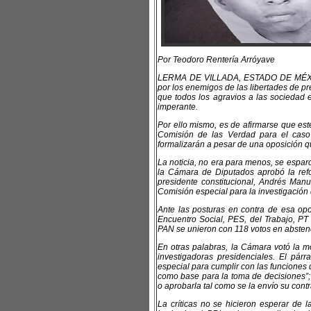
Por Teodoro Rentería Arróyave
LERMA DE VILLADA, ESTADO DE MÉXICO.
por los enemigos de las libertades de pr
que todos los agravios a las sociedad
imperante.
Por ello mismo, es de afirmarse que este
Comisión de las Verdad para el caso
formalizarán a pesar de una oposición 
La noticia, no era para menos, se esparci
la Cámara de Diputados aprobó la refor
presidente constitucional, Andrés Ma
Comisión especial para la investigación 
Ante las posturas en contra de esa opo
Encuentro Social, PES, del Trabajo, PT
PAN se unieron con 118 votos en abstenc
En otras palabras, la Cámara votó la mo
investigadoras presidenciales. El pár
especial para cumplir con las funciones 
como base para la toma de decisiones”; 
o aprobarla tal como se la envío su contr
La críticas no se hicieron esperar de 