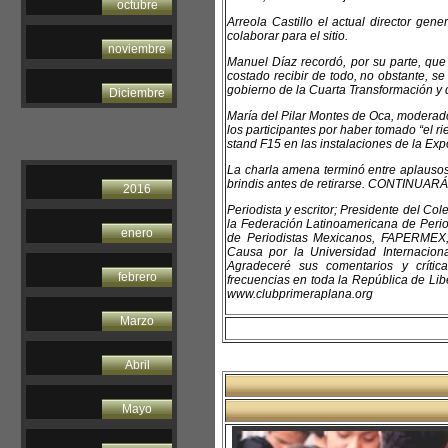
octubre
Arreola Castillo el actual director gene
colaborar para el sitio.
noviembre
Manuel Díaz recordó, por su parte, qu
costado recibir de todo, no obstante, s
gobierno de la Cuarta Transformación y q
Diciembre
María del Pilar Montes de Oca, moderador
los participantes por haber tomado “el ri
stand F15 en las instalaciones de la Ex
La charla amena terminó entre aplausos 
brindis antes de retirarse. CONTINUARÁ
2016
Periodista y escritor; Presidente del C
la Federación Latinoamericana de Perio
enero
de Periodistas Mexicanos, FAPERMEX,
Causa por la Universidad Internacio
Agradeceré sus comentarios y críti
febrero
frecuencias en toda la República de Libe
www.clubprimeraplana.org
Marzo
Abril
Mayo