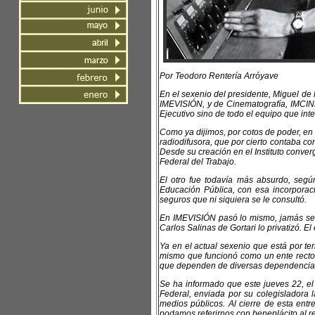
Por Teodoro Rentería Arróyave
En el sexenio del presidente, Miguel de 
IMEVISIÓN, y de Cinematografía, IMCINE,
Ejecutivo sino de todo el equipo que int
Como ya dijimos, por cotos de poder, en
radiodifusora, que por cierto contaba co
Desde su creación en el Instituto conver
Federal del Trabajo.
El otro fue todavía más absurdo, segú
Educación Pública, con esa incorporac
seguros que ni siquiera se le consultó.
En IMEVISIÓN pasó lo mismo, jamás se l
Carlos Salinas de Gortari lo privatizó. El
Ya en el actual sexenio que está por t
mismo que funcionó como un ente rector,
que dependen de diversas dependencia
Se ha informado que este jueves 22, el
Federal, enviada por su colegisladora 
medios públicos. Al cierre de esta ent
podamos referirnos con beneplácito al r