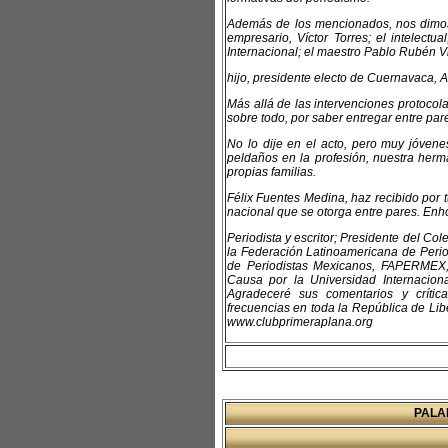
Además de los mencionados, nos dimos c
empresario, Víctor Torres; el intelect
Internacional; el maestro Pablo Rubén V
hijo, presidente electo de Cuernavaca, 
Más allá de las intervenciones protocolar
sobre todo, por saber entregar entre par
No lo dije en el acto, pero muy jóvene
peldaños en la profesión, nuestra her
propias familias.
Félix Fuentes Medina, haz recibido por 
nacional que se otorga entre pares. En
Periodista y escritor; Presidente del C
la Federación Latinoamericana de Perio
de Periodistas Mexicanos, FAPERMEX,
Causa por la Universidad Internacio
Agradeceré sus comentarios y críti
frecuencias en toda la República de Libe
www.clubprimeraplana.org
PALA