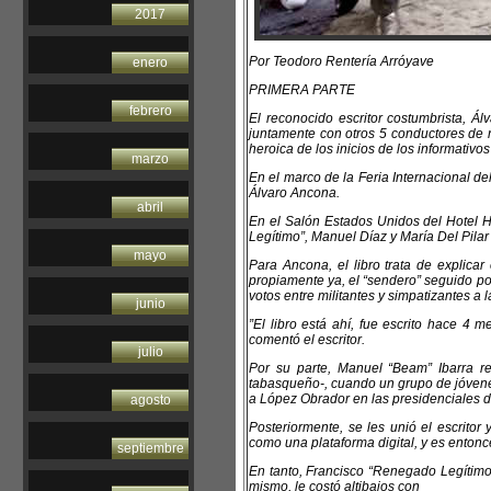
2017
Por Teodoro Rentería Arróyave
enero
PRIMERA PARTE
febrero
El reconocido escritor costumbrista, Ál
juntamente con otros 5 conductores de no
heroica de los inicios de los informativo
marzo
En el marco de la Feria Internacional del
Álvaro Ancona.
abril
En el Salón Estados Unidos del Hotel 
Legítimo”, Manuel Díaz y María Del Pila
mayo
Para Ancona, el libro trata de explica
propiamente ya, el “sendero” seguido p
votos entre militantes y simpatizantes a l
junio
”El libro está ahí, fue escrito hace 4 m
comentó el escritor.
julio
Por su parte, Manuel “Beam” Ibarra r
tabasqueño-, cuando un grupo de jóvene
a López Obrador en las presidenciales d
agosto
Posteriormente, se les unió el escritor 
como una plataforma digital, y es enton
septiembre
En tanto, Francisco “Renegado Legítimo”
mismo, le costó altibajos con