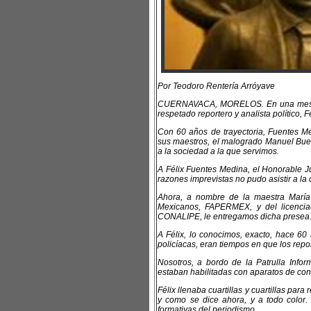
Por Teodoro Rentería Arróyave
CUERNAVACA, MORELOS. En una mesa mu
respetado reportero y analista político,
Con 60 años de trayectoria, Fuentes M
sus maestros, el malogrado Manuel Buen
a la sociedad a la que servimos.
A Félix Fuentes Medina, el Honorable Ju
razones imprevistas no pudo asistir a l
Ahora, a nombre de la maestra María 
Mexicanos, FAPERMEX, y del licenciad
CONALIPE, le entregamos dicha presea
A Félix, lo conocimos, exacto, hace 60
policíacas, eran tiempos en que los repor
Nosotros, a bordo de la Patrulla Info
estaban habilitadas con aparatos de con
Félix llenaba cuartillas y cuartillas par
y como se dice ahora, y a todo color. 
formativas del periodismo.