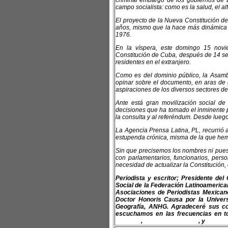
criminal embargo de los gobiernos de 
campo socialista: como es la salud, el al
El proyecto de la Nueva Constitución d
años, mismo que la hace más dinámica y
1976.
En la víspera, este domingo 15 nov
Constitución de Cuba, después de 14 se
residentes en el extranjero.
Como es del dominio público, la Asambl
opinar sobre el documento, en aras de 
aspiraciones de los diversos sectores de
Ante está gran movilización social d
decisiones que ha tomado el inminente p
la consulta y al referéndum. Desde lueg
La Agencia Prensa Latina, PL, recurrió 
estupenda crónica, misma de la que hemo
Sin que precisemos los nombres ni pues
con parlamentarios, funcionarios, pers
necesidad de actualizar la Constitución,
Periodista y escritor; Presidente de
Social de la Federación Latinoamerican
Asociaciones de Periodistas Mexica
Doctor Honoris Causa por la Univer
Geografía, ANHG. Agradeceré sus co
escuchamos en las frecuencias en to
felap.org
,
www.fapermex.org
, y
www.cl