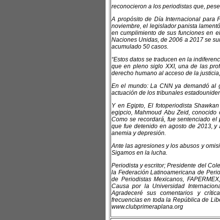
reconocieron a los periodistas que, pese
A propósito de Día Internacional para
noviembre, el legislador panista lamentó
en cumplimiento de sus funciones en e
Naciones Unidas, de 2006 a 2017 se sum
acumulado 50 casos.
“Estos datos se traducen en la indiferenc
que en pleno siglo XXI, una de las pro
derecho humano al acceso de la justicia
En el mundo: La CNN ya demandó al gob
actuación de los tribunales estadounide
Y en Egipto, El fotoperiodista Shawka
egipcio, Mahmoud Abu Zeid, conocido 
Como se recordará, fue sentenciado el 
que fue detenido en agosto de 2013, y a
anemia y depresión.
Ante las agresiones y los abusos y omisio
Sigamos en la lucha.
Periodista y escritor; Presidente del C
la Federación Latinoamericana de Perio
de Periodistas Mexicanos, FAPERMEX,
Causa por la Universidad Internacio
Agradeceré sus comentarios y críti
frecuencias en toda la República de Libe
www.clubprimeraplana.org