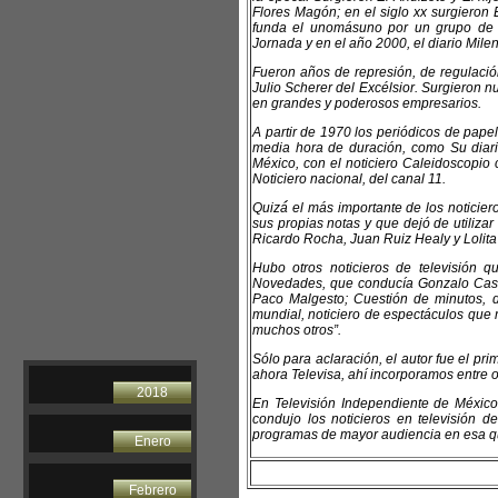
Flores Magón; en el siglo xx surgieron E
funda el unomásuno por un grupo de 
Jornada y en el año 2000, el diario Mil
Fueron años de represión, de regulació
Julio Scherer del Excélsior. Surgieron n
en grandes y poderosos empresarios.
A partir de 1970 los periódicos de pape
media hora de duración, como Su diari
México, con el noticiero Caleidoscopio c
Noticiero nacional, del canal 11.
Quizá́ el más importante de los noticie
sus propias notas y que dejó de utiliza
Ricardo Rocha, Juan Ruiz Healy y Lolita
Hubo otros noticieros de televisión q
Novedades, que conducía Gonzalo Castel
Paco Malgesto; Cuestión de minutos, de
mundial, noticiero de espectáculos que 
muchos otros”.
Sólo para aclaración, el autor fue el pri
ahora Televisa, ahí incorporamos entre 
2018
En Televisión Independiente de México, 
condujo los noticieros en televisión d
programas de mayor audiencia en esa qu
Enero
Febrero