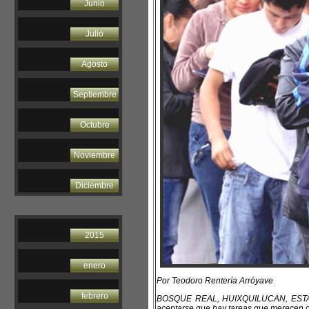
Junio
Julio
Agosto
Septiembre
Octubre
Noviembre
Diciembre
2015
enero
Por Teodoro Rentería Arróyave
febrero
BOSQUE REAL, HUIXQUILUCAN, ESTADO 
aceptarse que hay tareas que merecen de