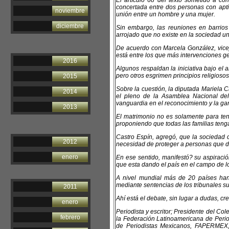
El artículo 68 del texto sometido a co
concertada entre dos personas con apti
noviembre
unión entre un hombre y una mujer.
diciembre
Sin embargo, las reuniones en barrios
arrojado que no existe en la sociedad u
De acuerdo con Marcela González, vicej
está entre los que más intervenciones ge
2016
Algunos respaldan la iniciativa bajo el
pero otros esgrimen principios religiosos
2015
Sobre la cuestión, la diputada Mariela
2014
el pleno de la Asamblea Nacional del
vanguardia en el reconocimiento y la g
2013
El matrimonio no es solamente para tene
proponiendo que todas las familias teng
Castro Espín, agregó, que la sociedad 
2012
necesidad de proteger a personas que d
enero
En ese sentido, manifestó? su aspiraci
que esta dando el país en el campo de 
A nivel mundial más de 20 países han
mediante sentencias de los tribunales s
2011
Ahí está el debate, sin lugar a dudas, cr
enero
Periodista y escritor; Presidente del C
febrero
la Federación Latinoamericana de Perio
de Periodistas Mexicanos, FAPERMEX,