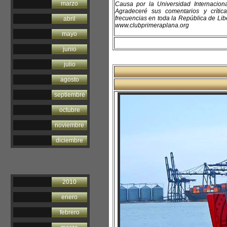
marzo
Causa por la Universidad Internacio
Agradeceré sus comentarios y críti
frecuencias en toda la República de Libe
abril
www.clubprimeraplana.org
mayo
junio
julio
agosto
septiembre
octubre
noviembre
diciembre
2010
enero
febrero