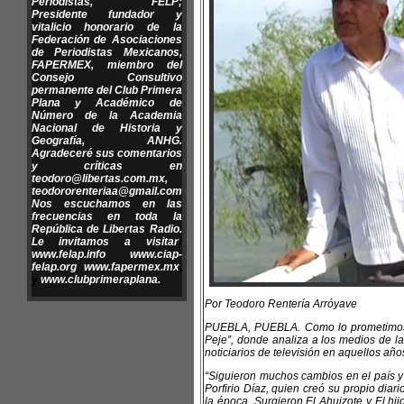
Periodistas, FELP;
Presidente fundador y
vitalicio honorario de la
Federación de Asociaciones
de Periodistas Mexicanos,
FAPERMEX, miembro del
Consejo Consultivo
permanente del Club Primera
Plana y Académico de
Número de la Academia
Nacional de Historia y
Geografía, ANHG.
Agradeceré sus comentarios
y críticas en
teodoro@libertas.com.mx
,
teodororenteriaa@gmail.com
Nos escuchamos en las
frecuencias en toda la
República de Libertas Radio.
Le invitamos a visitar
:
www.felap.info
,
www.ciap-
felap.org
,
www.fapermex.mx
,
y
www.clubprimeraplana.
Por Teodoro Rentería Arróyave
PUEBLA, PUEBLA. Como lo prometimos, e
Peje”, donde analiza a los medios de l
noticiarios de televisión en aquellos año
“Siguieron muchos cambios en el país y 
Porfirio Díaz, quien creó su propio dia
la época. Surgieron El Ahuizote y El hi