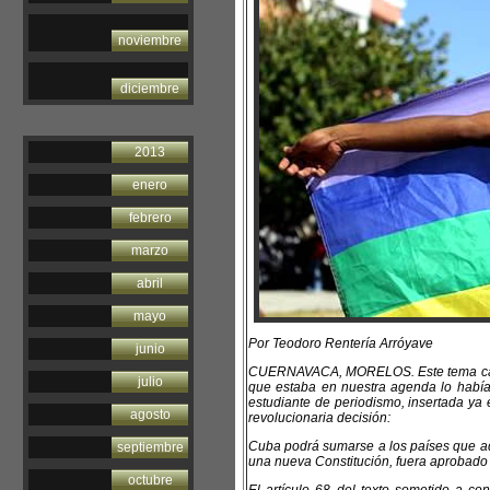
noviembre
diciembre
2013
enero
febrero
marzo
abril
mayo
Por Teodoro Rentería Arróyave
junio
CUERNAVACA, MORELOS. Este tema canden
julio
que estaba en nuestra agenda lo había 
estudiante de periodismo, insertada ya 
agosto
revolucionaria decisión:
Cuba podrá sumarse a los países que adm
septiembre
una nueva Constitución, fuera aprobado 
octubre