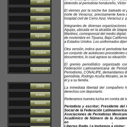
abril
detenido al periodista hondureño, Víctor 
mayo
El viernes por la noche fue baleado el
norte de Veracruz, precisamente fuera de
hospital civil de Cerro Azul, Veracruz y
junio
Integrantes de diversas organizaciones s
julio
Agujas, ubicada en la alcaldía de Iztapa
Martínez, corresponsal del medio digital 
agosto
de noviembre en Tijuana, Baja Californi
a Estados Unidos. Los uniformados dijer
septiembre
Otra versión, indica que el periodista 
octubre
un conjunto de autobuses procedentes de
documentos, lo cual agrava su situación 
noviembre
El gremio periodístico organizado 
Federación Latinoamericana de Period
diciembre
Periodismo, CONALIPE, demandamos de la
periodista, Rodrigo Acuña Morales, se 
él y a su familia.
2008
La inmediata libertad del compañero h
derechos con deportarlo.
enero
Reiteramos nuestra lucha en contra de 
febrero
Periodista y escritor; Presidente de
Social de la Federación Latinoamerican
marzo
Asociaciones de Periodistas Mexican
Académico de Número de la Academia
abril
en
teodoro@libertas.com.mx
,
teodor
Libertas Radio. Le invitamos a visitar: