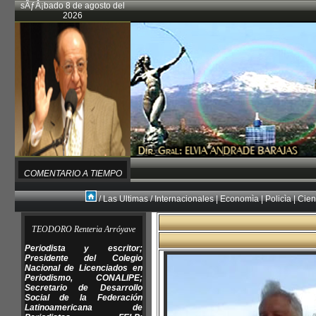
sÃƒÂ¡bado 8 de agosto del
2026
COMENTARIO A TIEMPO
/
Las Ultimas
/
Internacionales
|
Economìa
|
Policìa
|
Cien
TEODORO Renteria Arróyave
Periodista y escritor;
Presidente del Colegio
Nacional de Licenciados en
Periodismo, CONALIPE;
Secretario de Desarrollo
Social de la Federación
Latinoamericana de