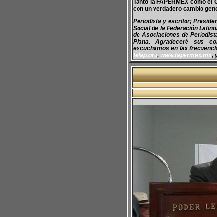
Tanto la FAPERMEX como el CO
con un verdadero cambio gene
Periodista y escritor; Presid
Social de la Federación Latin
de Asociaciones de Periodis
Plana. Agradeceré sus co
escuchamos en las frecuencias
felap.org
,
www.fapermex.mx
, 