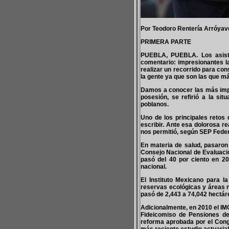
Por Teodoro Rentería Arróyav
PRIMERA PARTE
PUEBLA, PUEBLA. Los asiste
comentario: impresionantes l
realizar un recorrido para co
la gente ya que son las que más
Damos a conocer las más impr
posesión, se refirió a la sit
poblanos.
Uno de los principales retos
escribir. Ante esa dolorosa 
nos permitió, según SEP Federa
En materia de salud, pasaron d
Consejo Nacional de Evaluació
pasó del 40 por ciento en 20
nacional.
El Instituto Mexicano para 
reservas ecológicas y áreas na
pasó de 2,443 a 74,042 hectár
Adicionalmente, en 2010 el IM
Fideicomiso de Pensiones del
reforma aprobada por el Congr