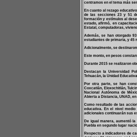
centramos en el tema más se
En cuanto al rezago educativo,
de las secciones 23 y 51 d
formación y estímulos al dese
estado, afirmó, en capacitaci
Estatal, computadoras, vivie
Además, se han otorgado 93 
estudiantes de primaria, y 45
Adicionalmente, se destinaron 
Este monto, en pesos constante
Durante 2015 se realizaron ob
Destacan la Universidad Pol
Tehuacán, la Unidad Educativa 
Por otra parte, se han cons
Coxcatlán, Eloxochitlán, Tulci
Nacional Autónoma de Méxic
Abierta a Distancia, UNAD, en
Como resultado de las accion
educativa. En el nivel medio
adicionales continuarán sus es
De igual manera, aumentó la m
Puebla en segundo lugar nacio
Respecto a indicadores de ca