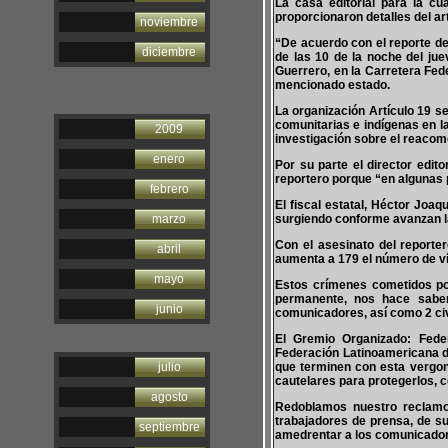
La casa editorial para la cu
proporcionaron detalles del ar
noviembre
“De acuerdo con el reporte de 
diciembre
de las 10 de la noche del ju
Guerrero, en la Carretera Fed
mencionado estado.
La organización Artículo 19 s
comunitarias e indígenas en l
2009
investigación sobre el reacomo
enero
Por su parte el director edit
reportero porque “en algunas p
febrero
El fiscal estatal, Héctor Joaq
marzo
surgiendo conforme avanzan la
Con el asesinato del reporte
abril
aumenta a 179 el número de ví
mayo
Estos crímenes cometidos po
permanente, nos hace saber
junio
comunicadores, así como 2 civ
El Gremio Organizado: Fede
Federación Latinoamericana d
julio
que terminen con esta vergon
cautelares para protegerlos, 
agosto
Redoblamos nuestro reclamo 
trabajadores de prensa, de su
septiembre
amedrentar a los comunicador