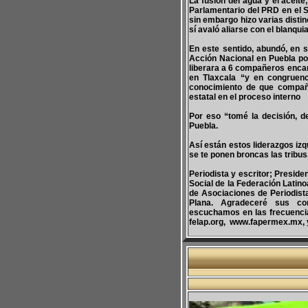
La fusión del agua y el aceite
Parlamentario del PRD en el S
sin embargo hizo varias disti
sí avaló aliarse con el blanqu
En este sentido, abundó, en s
Acción Nacional en Puebla por
liberara a 6 compañeros encarc
en Tlaxcala “y en congruenc
conocimiento de que compañe
estatal en el proceso interno
Por eso “tomé la decisión, d
Puebla.
Así están estos liderazgos izq
se te ponen broncas las tribu
Periodista y escritor; Presid
Social de la Federación Latin
de Asociaciones de Periodis
Plana. Agradeceré sus com
escuchamos en las frecuencias
felap.org, www.fapermex.mx,