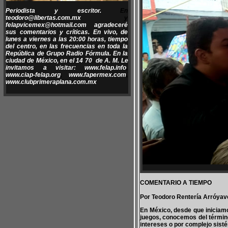
Periodista y escritor.
En
teodoro@libertas.com.mx
y
felapvicemex@hotmail.com
agradeceré
sus comentarios y críticas. En vivo, de
lunes a viernes a las 20:00 horas, tiempo
del centro, en las frecuencias en toda la
República de Grupo Radio Fórmula. En la
ciudad de México, en el 14 70 de A. M. Le
invitamos a visitar:
www.felap.info
,
www.ciap-felap.org
,
www.fapermex.com
,
www.clubprimeraplana.com.mx
COMENTARIO A TIEMPO
Por Teodoro Rentería Arróyav
En México, desde que inicia
juegos, conocemos del término
intereses o por complejo sist