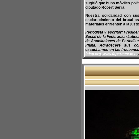
sugirió que hubo móviles polít
diputado Robert Serra.
Nuestra solidaridad con s
esclarecimiento del brutal a
materiales enfrenten a la justic
Periodista y escritor; Presid
Social de la Federación Latin
de Asociaciones de Periodis
Plana. Agradeceré sus co
escuchamos en las frecuencias
felap.org
,
www.fapermex.mx
, 