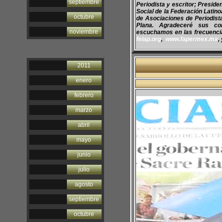
septiembre
Periodista y escritor; Presid
Social de la Federación Latin
octubre
de Asociaciones de Periodis
Plana. Agradeceré sus co
noviembre
escuchamos en las frecuencias
felap.org
,
www.fapermex.mx
,
2011
enero
febrero
marzo
abril
mayo
junio
julio
agosto
septiembre
octubre