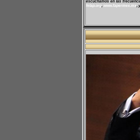
escuchamos en las frecuencias
felap.org
,
www.fapermex.mx
, 