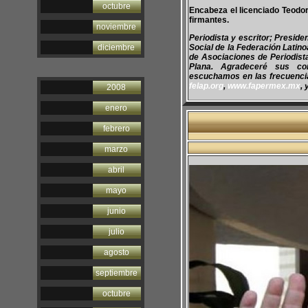
octubre
Encabeza el licenciado Teodoro
firmantes.
noviembre
Periodista y escritor; Presid
diciembre
Social de la Federación Latin
de Asociaciones de Periodis
Plana. Agradeceré sus co
escuchamos en las frecuencias
felap.org
,
www.fapermex.mx
, 
2008
enero
febrero
marzo
abril
mayo
junio
julio
agosto
septiembre
octubre