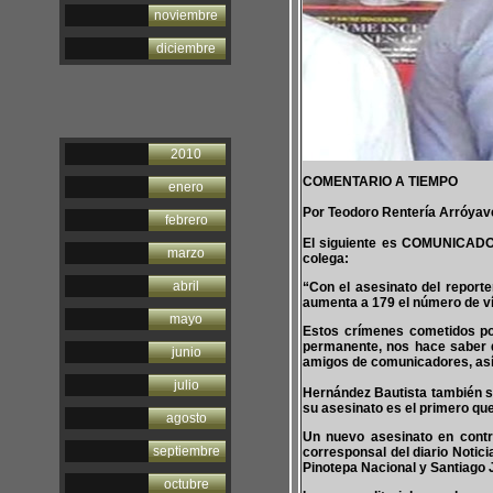
noviembre
diciembre
2010
COMENTARIO A TIEMPO
enero
Por Teodoro Rentería Arróyav
febrero
El siguiente es COMUNICADO 
marzo
colega:
abril
“Con el asesinato del report
aumenta a 179 el número de ví
mayo
Estos crímenes cometidos po
permanente, nos hace saber qu
junio
amigos de comunicadores, así 
julio
Hernández Bautista también s
su asesinato es el primero que
agosto
Un nuevo asesinato en contr
septiembre
corresponsal del diario Notic
Pinotepa Nacional y Santiago J
octubre