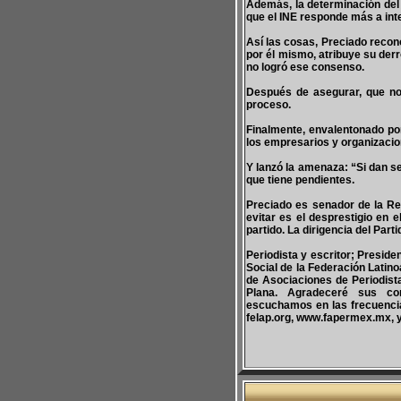
Además, la determinación del 
que el INE responde más a inte
Así las cosas, Preciado recon
por él mismo, atribuye su derr
no logró ese consenso.
Después de asegurar, que no
proceso.
Finalmente, envalentonado por
los empresarios y organizacio
Y lanzó la amenaza: “Si dan s
que tiene pendientes.
Preciado es senador de la Rep
evitar es el desprestigio en
partido. La dirigencia del Par
Periodista y escritor; Presid
Social de la Federación Latin
de Asociaciones de Periodis
Plana. Agradeceré sus com
escuchamos en las frecuencias
felap.org, www.fapermex.mx,