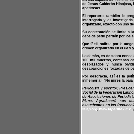
de Jesús Calderón Hinojosa, l
apetitosas.
El reportero, también le pr
interrogada y es investigad
organizado, exacto con uno de
Su contestación se limita a l
debe de pedir perdón por los e
Que fácil, salirse por la tang
crimen organizado en el PAN y 
Lo demás, es de sobra conoci
100 mil muertos, centenas d
desplazados y nunca olvid
desapariciones forzadas de pe
Por desgracia, así es la pol
inmemorial: “No mires la paja e
Periodista y escritor; Presid
Social de la Federación Latin
de Asociaciones de Periodis
Plana. Agradeceré sus co
escuchamos en las frecuencias
felap.org
,
www.fapermex.mx
, 