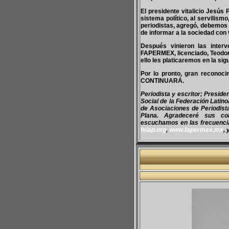
El presidente vitalicio Jesús
sistema político, al servilism
periodistas, agregó, debemos 
de informar a la sociedad con
Después vinieron las inter
FAPERMEX, licenciado, Teodoro
ello les platicaremos en la sig
Por lo pronto, gran reconoci
CONTINUARÁ.
Periodista y escritor; Presid
Social de la Federación Latin
de Asociaciones de Periodis
Plana. Agradeceré sus co
escuchamos en las frecuencias
felap.org
,
www.fapermex.mx
, 