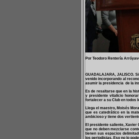
Por Teodoro Rentería Arróyav
GUADALAJARA, JALISCO. Sin d
venido incorporando al recono
asumir la presidencia de la in
Es de resaltarse que en la his
y presidente vitalicio honora
fortalecer a su Club en todos 
Llega el maestro, Moisés Mora
que es catedrático en la mat
ambicioso y tiene dos vertien
El presidente saliente, Xavier 
que no deben mezclarse conten
tienen sus espacios delimita
los periodistas. Eso no lo pod