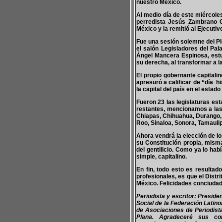
nuestro México.
Al medio día de este miércole
perredista Jesús Zambrano Gr
México y la remitió al Ejecutiv
Fue una sesión solemne del Pl
el salón Legisladores del Pala
Ángel Mancera Espinosa, estu
su derecha, al transformar a l
El propio gobernante capitalin
apresuró a calificar de “día h
la capital del país en el estad
Fueron 23 las legislaturas es
restantes, mencionamos a las 
Chiapas, Chihuahua, Durango, 
Roo, Sinaloa, Sonora, Tamauli
Ahora vendrá la elección de l
su Constitución propia, mism
del gentilicio. Como ya lo ha
simple, capitalino.
En fin, todo esto es resulta
profesionales, es que el Distr
México. Felicidades conciudad
Periodista y escritor; Presid
Social de la Federación Latin
de Asociaciones de Periodis
Plana. Agradeceré sus co