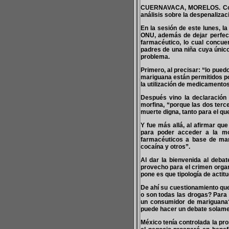
CUERNAVACA, MORELOS. Con mu
análisis sobre la despenaliza
En la sesión de este lunes, la
ONU, además de dejar perfect
farmacéutico, lo cual concu
padres de una niña cuya único
problema.
Primero, al precisar: “lo pue
mariguana están permitidos po
la utilización de medicamentos
Después vino la declaración 
morfina, “porque las dos terc
muerte digna, tanto para el qu
Y fue más allá, al afirmar qu
para poder acceder a la m
farmacéuticos a base de mar
cocaína y otros”.
Al dar la bienvenida al deba
provecho para el crimen org
pone es que tipología de actit
De ahí su cuestionamiento que
o son todas las drogas? Para
un consumidor de mariguana?
puede hacer un debate solame
México tenía controlada la pro