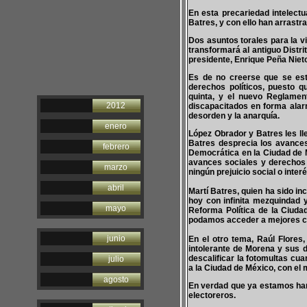
En esta precariedad intelect
Batres, y con ello han arrast
Dos asuntos torales para la v
transformará al antiguo Distr
presidente, Enrique Peña Niet
Es de no creerse que se est
derechos políticos, puesto q
quinta, y el nuevo Reglamen
2012
discapacitados en forma alarm
desorden y la anarquía.
enero
López Obrador y Batres les ll
Batres desprecia los avances
febrero
Democrática en la Ciudad de Mé
avances sociales y derechos 
marzo
ningún prejuicio social o inte
abril
Martí Batres, quien ha sido in
hoy con infinita mezquindad y
mayo
Reforma Política de la Ciuda
podamos acceder a mejores con
junio
En el otro tema, Raúl Flores
intolerante de Morena y sus d
descalificar la fotomultas cu
julio
a la Ciudad de México, con el 
agosto
En verdad que ya estamos hart
electoreros.