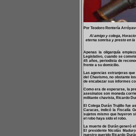
Por Teodoro Rentería Arróyav
Al amigo y colega, Horacio
eterna sonrisa y presto en l
Apenas la oligarquía empiez
Legislativo, cuando se comete 
45 años, periodista de reconoc
frente a su domicilio.
Las agencias extranjeras que 
del Chavismo, no obstante los
de encabezar sus informes co
Como era de esperarse, la pre
asesinatos son moneda corrien
militante chavista, Ricardo D
El Colega Durán Trujillo fue 
Caracas, indicó la Fiscalía G
sujetos mismo que huyeron sin 
el robo haya sido el robo.
La muerte de Durán generó el r
El presidente Nicolás Maduro
nuestro querido Ricardo Durá