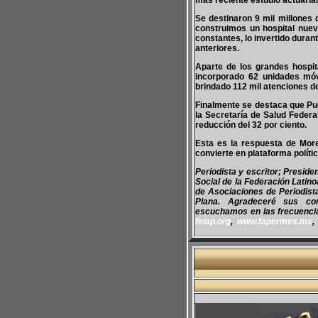
más reciente estudio actuarial
Se destinaron 9 mil millones 
construimos un hospital nuev
constantes, lo invertido duran
anteriores.
Aparte de los grandes hospi
incorporado 62 unidades móv
brindado 112 mil atenciones d
Finalmente se destaca que Pueb
la Secretaría de Salud Federa
reducción del 32 por ciento.
Esta es la respuesta de More
convierte en plataforma polític
Periodista y escritor; Presid
Social de la Federación Latin
de Asociaciones de Periodis
Plana. Agradeceré sus co
escuchamos en las frecuencias
felap.org
,
www.fapermex.mx
,