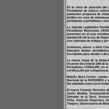
En la toma de posesión del 
Periodistas de Jalisco, sobre
ambicioso programa de trabaj
jurídico en caso de amenazas
periodistas a periodistas cons
La Agenda Legislativa Pendie
Periodistas Mexicanos, FAPER
presentes en el acto encabez
aprobación de la Ley de Seguri
con contratos de trabajo y po
Asimismo, elevar a nivel Cons
llamados delitos periodísti
escrúpulos para atentar o de p
La nueva etapa de la titulac
Acuerdo Secretarial 286 de la
Periodismo, CONALIPE, en el 
certificación por competencia 
Moisés Mora Cortés, cuenta c
Nacional de la FAPERMEX y en
fue admitido como socio fundad
El nuevo Consejo Directivo d
Javier Medina, Vicepresident
Salvador de la Torre, Tesore
Peña, Fomento Deportivo; Da
Tinajero, Observatorio de Medi