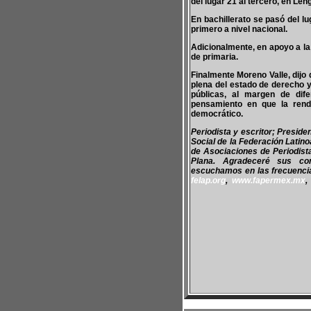
del lugar 21 al tercero, en L
En bachillerato se pasó del l
primero a nivel nacional.
Adicionalmente, en apoyo a la
de primaria.
Finalmente Moreno Valle, dijo
plena del estado de derecho y
públicas, al margen de dife
pensamiento en que la rendi
democrático.
Periodista y escritor; Presid
Social de la Federación Latin
de Asociaciones de Periodis
Plana. Agradeceré sus co
escuchamos en las frecuencias
felap.org
,
www.fapermex.mx
,