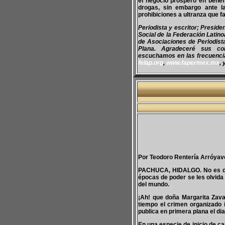
el negocio prosperó en benef
drogas, sin embargo ante l
prohibiciones a ultranza que 
Periodista y escritor; Presid
Social de la Federación Latin
de Asociaciones de Periodis
Plana. Agradeceré sus co
escuchamos en las frecuencias
felap.org
,
www.fapermex.mx
, 
Por Teodoro Rentería Arróyav
PACHUCA, HIDALGO. No es de s
épocas de poder se les olvida
del mundo.
¡Ah! que doña Margarita Zav
tiempo el crimen organizado in
publica en primera plana el dia
En una especie de inicio de c