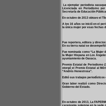
La ejemplar periodista oaxaque
Licenciada en Periodismo por
Secretaría de Educación Pública
En octubre de 2013 obtuvo el Tí
A los 16 años se inició en el p
la única mujer por esas fechas d
Fue reportera, editora y directo
En su tierra natal se desempeñó 
Fue nominada como “La Mujer de
la Mujer Hispana en Los Ángeles
ayuntamiento de Oaxaca.
Premio Estatal de Periodismo (1
otorgó el Premio Estatal al Mér
“Andrés Henestrosa”.
Editó sus trabajos periodístico
Gran labor realizó como Directo
Gobierno del Estado.
En octubre de 2013, La FAPERME
ceremonia solemne en la sede d