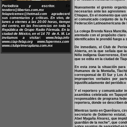
Periodista y escritor.
En
Nuevamente el gremio organiz
teodoro@libertas.com.mx
y
necesarias ante las agresiones 
felapvicemex@hotmail.com
agradeceré
Chiapas, En el momento que uste
sus comentarios y críticas. En vivo, de
el comunicado conjunto de la 
lunes a viernes a las 20:00 horas, tiempo
Federación Latinoamericana de P
del centro, en las frecuencias en toda la
República de Grupo Radio Fórmula. En la
La colega Brenda Nava Mancilla, 
ciudad de México, en el 14 70 de A. M. Le
atentado con el propósito claro
invitamos a visitar:
www.felap.info
,
identificados le prendió fuego a
www.ciap-felap.org
,
www.fapermex.com
,
www.clubprimeraplana.com.mx
De inmediato, el Club de Perio
Abierta, en la que señala que l
Niño indígena Guerrerense, Enri
que se edita en la ciudad de Tlap
En esta zona la situación par
Humanos de la Montaña, Tlachino
corresponsal de El Sur y Los Á
improperios verbales por part
injustificadamente del periódic
Y el reportero y comunicador i
asamblea celebrada en Tapayol
responsables de programa federa
reportera, donde se describen d
Mientras tanto en Querétaro, cir
secretario de Gobierno estatal,
Abel Magaña Álvarez, que impidi
guardián de la noche”, que cond
sobre asuntos de seguridad en l