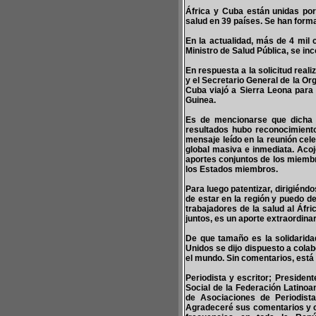
África y Cuba están unidas po
salud en 39 países. Se han form
En la actualidad, más de 4 mil
Ministro de Salud Pública, se in
En respuesta a la solicitud real
y el Secretario General de la O
Cuba viajó a Sierra Leona para 
Guinea.
Es de mencionarse que dicha c
resultados hubo reconocimient
mensaje leído en la reunión cel
global masiva e inmediata. Acoj
aportes conjuntos de los miembr
los Estados miembros.
Para luego patentizar, dirigiénd
de estar en la región y puedo d
trabajadores de la salud al Áfr
juntos, es un aporte extraordinar
De que tamaño es la solidarid
Unidos se dijo dispuesto a colab
el mundo. Sin comentarios, está 
Periodista y escritor; Presiden
Social de la Federación Latinoa
de Asociaciones de Periodist
Agradeceré sus comentarios y 