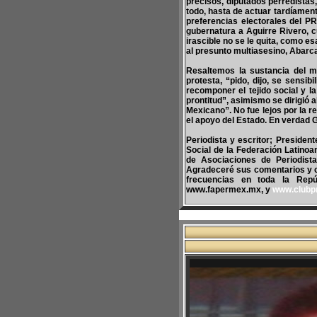
precisos, diputados perredistas,
todo, hasta de actuar tardíament
preferencias electorales del PR
gubernatura a Aguirre Rivero, cu
irascible no se le quita, como e
al presunto multiasesino, Abarc
Resaltemos la sustancia del m
protesta, “pido, dijo, se sensi
recomponer el tejido social y l
prontitud”, asimismo se dirigió 
Mexicano”. No fue lejos por la re
el apoyo del Estado. En verdad 
Periodista y escritor; Presiden
Social de la Federación Latinoa
de Asociaciones de Periodist
Agradeceré sus comentarios y 
frecuencias en toda la Repúb
www.fapermex.mx, y
www.clubp