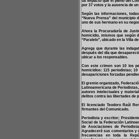
tal impacto que el pleno del Co
por 37 votos y la ausencia de un
Según las informaciones, todas
“Nueva Prensa” del municipio d
uno de sus hermano en su negoc
Ahora la Procuraduría de Justi
homicidio, mismos que según dic
“Paralelo”, ubicado en la Villa 
Agrega que durante las indagat
después del día que desapareció
ubicar a los responsables.
Con este crimen son 10 los pe
homicidios: 115 periodistas; 10
desapariciones forzadas pendien
El gremio organizado, Federaci
Latinoamericana de Periodistas, 
autores intelectuales y materi
delitos contra las libertades de
El licenciado Teodoro Raúl Ren
firmantes del Comunicado.
Periodista y escritor; Presiden
Social de la Federación Latinoa
de Asociaciones de Periodist
Agradeceré sus comentarios y 
frecuencias en toda la Repúb