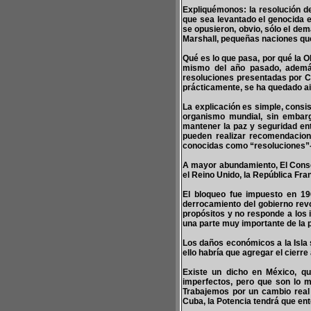
Expliquémonos: la resolución d
que sea levantado el genocida 
se opusieron, obvio, sólo el dem
Marshall, pequeñas naciones qu
Qué es lo que pasa, por qué la O
mismo del año pasado, ademá
resoluciones presentadas por C
prácticamente, se ha quedado aisl
La explicación es simple, consi
organismo mundial, sin embar
mantener la paz y seguridad ent
pueden realizar recomendacion
conocidas como “resoluciones”-, 
A mayor abundamiento, El Conse
el Reino Unido, la República Fra
El bloqueo fue impuesto en 19
derrocamiento del gobierno revo
propósitos y no responde a los 
una parte muy importante de la 
Los daños económicos a la Isla 
ello habría que agregar el cierr
Existe un dicho en México, 
imperfectos, pero que son lo 
Trabajemos por un cambio real
Cuba, la Potencia tendrá que en