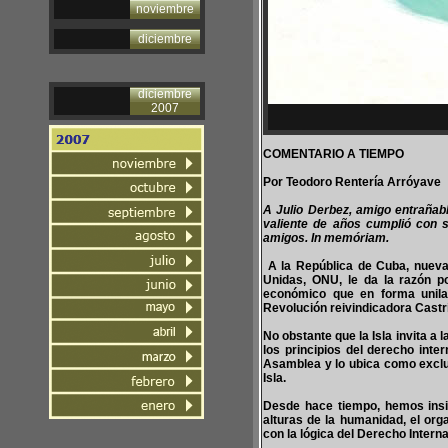
noviembre
diciembre
diciembre
2007
COMENTARIO A TIEMPO
Por Teodoro Rentería Arróyave
A Julio Derbez, amigo entrañabl
valiente de años cumplió con s
amigos. In memóriam.
A la República de Cuba, nueva
Unidas, ONU, le da la razón po
económico que en forma unilat
Revolución reivindicadora Castri
No obstante que la Isla invita a
los principios del derecho inte
Asamblea y lo ubica como exclusi
Isla.
Desde hace tiempo, hemos insi
alturas de la humanidad, el org
con la lógica del Derecho Interna