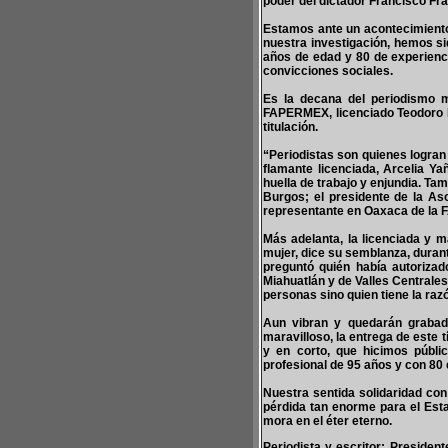
poder del dictador Francisco Fr
Estamos ante un acontecimiento 
nuestra investigación, hemos sid
años de edad y 80 de experienci
convicciones sociales.
Es la decana del periodismo 
FAPERMEX, licenciado Teodoro Ra
titulación.
“Periodistas son quienes logran
flamante licenciada, Arcelia Ya
huella de trabajo y enjundia. Ta
Burgos; el presidente de la As
representante en Oaxaca de la
Más adelanta, la licenciada y 
mujer, dice su semblanza, durant
preguntó quién había autorizad
Miahuatlán y de Valles Centrales
personas sino quien tiene la ra
Aun vibran y quedarán grabad
maravilloso, la entrega de este 
y en corto, que hicimos públi
profesional de 95 años y con 80 e
Nuestra sentida solidaridad con
pérdida tan enorme para el Estad
mora en el éter eterno.
Periodista y escritor; Presiden