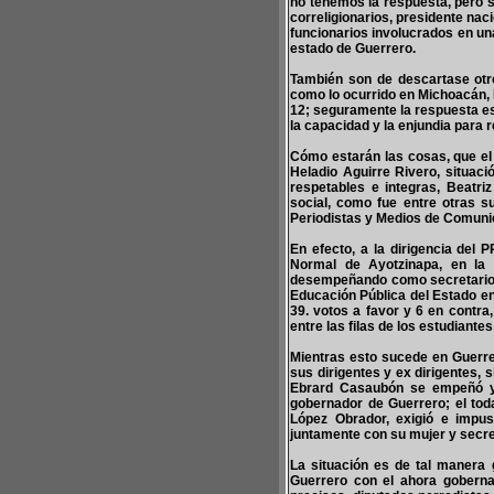
no tenemos la respuesta, pero s
correligionarios, presidente nac
funcionarios involucrados en un
estado de Guerrero.
También son de descartase otro
como lo ocurrido en Michoacán, B
12; seguramente la respuesta est
la capacidad y la enjundia para r
Cómo estarán las cosas, que el 
Heladio Aguirre Rivero, situac
respetables e integras, Beatri
social, como fue entre otras s
Periodistas y Medios de Comunic
En efecto, a la dirigencia del
Normal de Ayotzinapa, en la 
desempeñando como secretario G
Educación Pública del Estado en
39. votos a favor y 6 en contra,
entre las filas de los estudiante
Mientras esto sucede en Guerrer
sus dirigentes y ex dirigentes, 
Ebrard Casaubón se empeñó y 
gobernador de Guerrero; el tod
López Obrador, exigió e impus
juntamente con su mujer y secre
La situación es de tal manera
Guerrero con el ahora goberna