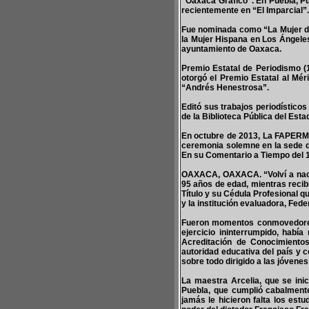
“Oaxaca Gráfico”. En Puebla, Pu
recientemente en “El Imparcial”.
Fue nominada como “La Mujer de
la Mujer Hispana en Los Ángeles
ayuntamiento de Oaxaca.
Premio Estatal de Periodismo (1
otorgó el Premio Estatal al Mér
“Andrés Henestrosa”.
Editó sus trabajos periodístico
de la Biblioteca Pública del Est
En octubre de 2013, La FAPERME
ceremonia solemne en la sede d
En su Comentario a Tiempo del 1
OAXACA, OAXACA. “Volví a nacer”
95 años de edad, mientras recibí
Título y su Cédula Profesional 
y la institución evaluadora, Fe
Fueron momentos conmovedores 
ejercicio ininterrumpido, habí
Acreditación de Conocimientos
autoridad educativa del país y 
sobre todo dirigido a las jóven
La maestra Arcelia, que se inic
Puebla, que cumplió cabalmente
jamás le hicieron falta los estu