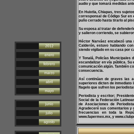
audio y que tomará medidas ante
En Huixtla, Chiapas, tres sujet
corresponsal de Código Sur en 
puño cerrado hasta tirarlo al pis
Su esposa al tratar de defenderlo
y salieron corriendo, se subieron
Héctor Narváez encabezó una ma
Calderón, estuvo hablando con
2012
siendo vigilado en su casa por c
enero
Y Tonalá, Policías Municipales 
escandalizar en vía pública. Su
febrero
comunicación algún. También con
consecuencia.
marzo
Así continúan de graves las a
abril
superiores dicten de inmediato
flagelo que sufren los periodist
mayo
Periodista y escritor; Presiden
Social de la Federación Latinoa
junio
de Asociaciones de Periodist
Agradeceré sus comentarios y 
frecuencias en toda la Repúb
julio
www.fapermex.mx, y www.clubp
agosto