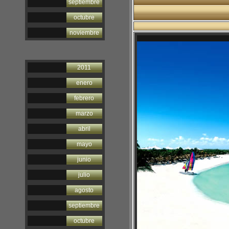
septiembre
octubre
noviembre
2011
enero
febrero
marzo
abril
mayo
junio
julio
agosto
septiembre
octubre