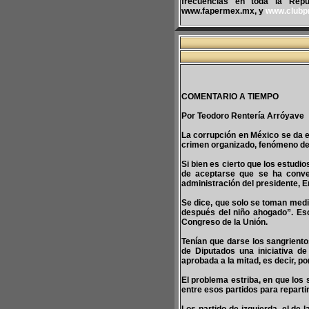
frecuencias en toda la Repúb
www.fapermex.mx, y
www.clubp
COMENTARIO A TIEMPO
Por Teodoro Rentería Arróyave
La corrupción en México se da e
crimen organizado, fenómeno de p
Si bien es cierto que los estudi
de aceptarse que se ha conver
administración del presidente, E
Se dice, que solo se toman medid
después del niño ahogado”. Eso
Congreso de la Unión.
Tenían que darse los sangrient
de Diputados una iniciativa de
aprobada a la mitad, es decir, p
El problema estriba, en que los
entre esos partidos para reparti