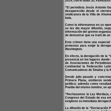
2014, con el título: EL PER
“El periodista Jesús Antonio Ga
desaparecido desde el viernes
sindicatura de la Villa de Ahom
bala.
Como lo informamos en su oport
se les dio mayor difusión, seg
información del gremio organizad
de demostrar que se trató de un 
Este crimen tiene una especial 
protestas para exigir la deroga
Washington.
En efecto, la derogación de la 
presencia en los lugares donde s
de Asociaciones de Periodista
continental la Federación Lat
Comunicadoras de Sinaloa y la fu
Desde julio pasado y concret
Primera Plana, emitieron send
jurídico; además como resultad
Puebla del mismo nombre, se ap
“Rechazamos la Ley Mordaza, qu
Congreso del Estado de esa ent
exigimos su inmediata derogaci
La difusión de la “Declaración