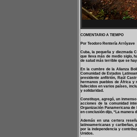
COMENTARIO A TIEMPO
Por Teodoro Rentería Arróyave
Cuba, la pequeña y diezmada C
que lleva más de medio siglo, h
de salud más terrible que se hay
En la cumbre de la Alianza Bo
Comunidad de Estados Latinoame
presidente anfitrión, Raúl Cas
hermanos pueblos de África y 
fallecidos en varios países, in
y solidaridad.
Constituye, agregó, un inmenso
acciones de la comunidad inter
Organización Panamericana de la
en conclusión dijo, “La manera d
Además en una certera reseña 
latinoamericanas y caribeñas, 
por la independencia y contribu
Unidos.