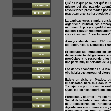
Qué es lo que pasa, por qué la O
noviembre
mismo del año pasado, ademá
resoluciones presentadas por C
diciembre
prácticamente, se ha quedado aisl
La explicación es simple, consi
organismo mundial, sin embar
mantener la paz y seguridad ent
pueden realizar recomendacion
2009
conocidas como “resoluciones”-, 
enero
A mayor abundamiento, El Conse
el Reino Unido, la República Fra
febrero
El bloqueo fue impuesto en 19
marzo
derrocamiento del gobierno revo
propósitos y no responde a los 
abril
una parte muy importante de la 
mayo
Los daños económicos a la Isla 
ello habría que agregar el cierr
junio
Existe un dicho en México, 
imperfectos, pero que son lo 
Trabajemos por un cambio real
Cuba, la Potencia tendrá que en
julio
Periodista y escritor; Presiden
agosto
Social de la Federación Latinoa
de Asociaciones de Periodist
septiembre
Agradeceré sus comentarios y 
frecuencias en toda la Repúb