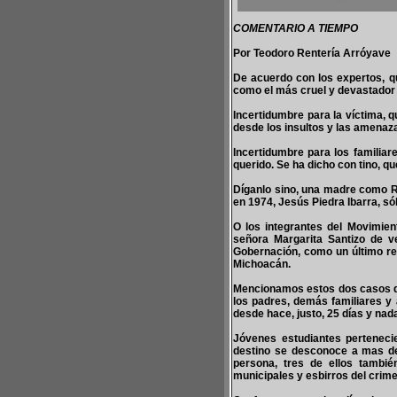
COMENTARIO A TIEMPO
Por Teodoro Rentería Arróyave
De acuerdo con los expertos, que
como el más cruel y devastador d
Incertidumbre para la víctima, q
desde los insultos y las amenaza
Incertidumbre para los familia
querido. Se ha dicho con tino, qu
Díganlo sino, una madre como Ro
en 1974, Jesús Piedra Ibarra, só
O los integrantes del Movimien
señora Margarita Santizo de ve
Gobernación, como un último rec
Michoacán.
Mencionamos estos dos casos de
los padres, demás familiares y
desde hace, justo, 25 días y nad
Jóvenes estudiantes perteneci
destino se desconoce a mas de
persona, tres de ellos tambié
municipales y esbirros del crim