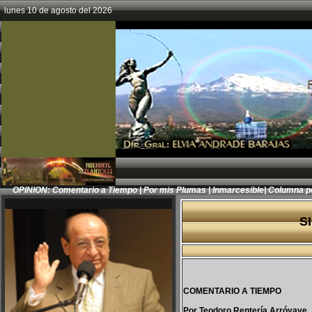
lunes 10 de agosto del 2026
OPINION:
Comentario a Tiempo
|
Por mis Plumas
|
Inmarcesible
|
Columna p
S
COMENTARIO A TIEMPO
Por Teodoro Rentería Arróyave