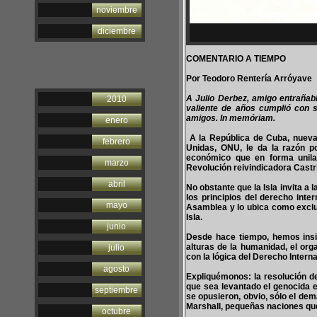
noviembre
diciembre
COMENTARIO A TIEMPO
Por Teodoro Rentería Arróyave
A Julio Derbez, amigo entrañabl
2010
valiente de años cumplió con s
amigos. In memóriam.
enero
A la República de Cuba, nueva
febrero
Unidas, ONU, le da la razón po
económico que en forma unilat
marzo
Revolución reivindicadora Castri
abril
No obstante que la Isla invita a
los principios del derecho inte
mayo
Asamblea y lo ubica como exclusi
Isla.
junio
Desde hace tiempo, hemos insi
alturas de la humanidad, el org
julio
con la lógica del Derecho Interna
agosto
Expliquémonos: la resolución d
que sea levantado el genocida 
septiembre
se opusieron, obvio, sólo el dem
Marshall, pequeñas naciones qu
octubre