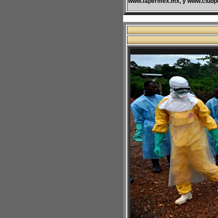
www.fapermex.mx, y www.clubp