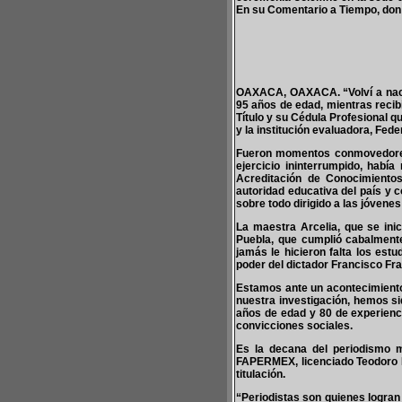
En su Comentario a Tiempo, do
OAXACA, OAXACA. “Volví a nacer”
95 años de edad, mientras recibí
Título y su Cédula Profesional 
y la institución evaluadora, Fe
Fueron momentos conmovedores 
ejercicio ininterrumpido, habí
Acreditación de Conocimientos
autoridad educativa del país y 
sobre todo dirigido a las jóven
La maestra Arcelia, que se inic
Puebla, que cumplió cabalmente
jamás le hicieron falta los estu
poder del dictador Francisco Fr
Estamos ante un acontecimiento 
nuestra investigación, hemos sid
años de edad y 80 de experienci
convicciones sociales.
Es la decana del periodismo 
FAPERMEX, licenciado Teodoro Ra
titulación.
“Periodistas son quienes logran