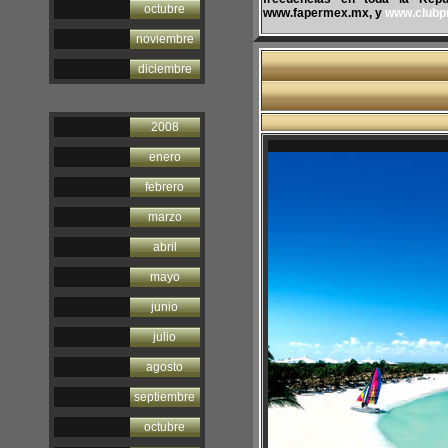
octubre
www.fapermex.mx, y
www.clubp
noviembre
diciembre
2008
enero
febrero
marzo
abril
mayo
junio
julio
agosto
septiembre
octubre