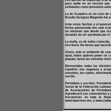
Los partido de izquierda, el de
para nadie es un secreto que l
señalados como presuntos autore
Lo de Acapulco es un caso de co
Braulio Zaragoza Maganda fue as
Ante estos hechos y el panoram
forma apresurada nos sale el pr
no obstante que desde que ocu
después de ser aprobada por el 
La maña, es de todos conocida, si
escritorio. No tienes que hacerle
Ahora, ante el ambiente de caos
igual, todos quieren poner un c
popular, hasta las entrañas mis
Bienvenidas todas las iniciat
repetirlo: nos negamos a acept
asesinos, los cuales, afortunad
nación.
Periodista y escritor; Presiden
Social de la Federación Latinoa
de Asociaciones de Periodist
Agradeceré sus comentarios y 
frecuencias en toda la Repúb
www.fapermex.mx, y www.clubp