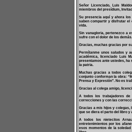
Señor Licenciado, Luis Mald
miembros del presídium, Invita
Su presencia aquí y ahora los
saben compartir y disfrutar e
vida.
Sin vanagloria, pertenezco a e
sufre con el dolor de los demás
Gracias, muchas gracias por su
Permítanme unos saludos y agr
académica, licenciado Luis M
presentamos ante ustedes, ha si
la patria.
Muchas gracias a todos colega
conjunto conforman la obra: “M
Prensa y Expresión”. No es trab
Gracias al colega amigo, licenci
A todos los trabajadores de 
correcciones y con las correcc
Gracias a mis hijos y colegas,
que se diera el parto del libro 
A todos los nietecitos Arn
entretenimientos por los afane
esos momentos de la soledad d