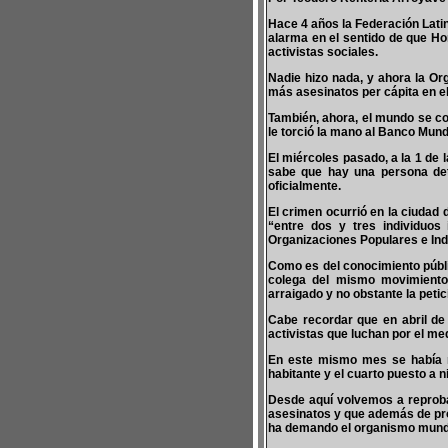
Hace 4 años la Federación Lati
alarma en el sentido de que Ho
activistas sociales.
Nadie hizo nada, y ahora la O
más asesinatos per cápita en e
También, ahora, el mundo se co
le torció la mano al Banco Mund
El miércoles pasado, a la 1 de 
sabe que hay una persona det
oficialmente.
El crimen ocurrió en la ciudad 
“entre dos y tres individuos
Organizaciones Populares e In
Como es del conocimiento públ
colega del mismo movimiento,
arraigado y no obstante la peti
Cabe recordar que en abril de
activistas que luchan por el me
En este mismo mes se había r
habitante y el cuarto puesto a n
Desde aquí volvemos a reproba
asesinatos y que además de pro
ha demando el organismo mundi