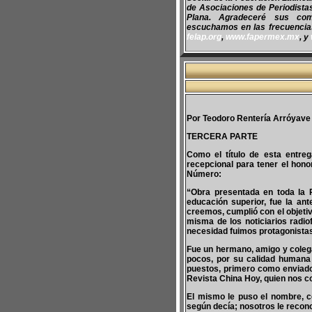
de Asociaciones de Periodist
Plana. Agradeceré sus co
escuchamos en las frecuencias 
felap.org
,
www.fapermex.mx
, y
Por Teodoro Rentería Arróyave
TERCERA PARTE
Como el título de esta entreg
recepcional para tener el hon
Número:
“Obra presentada en toda la 
educación superior, fue la ant
creemos, cumplió con el objetivo
misma de los noticiarios radio
necesidad fuimos protagonistas
Fue un hermano, amigo y colega
pocos, por su calidad humana 
puestos, primero como enviado
Revista China Hoy, quien nos c
El mismo le puso el nombre, co
según decía; nosotros le recono