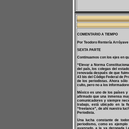
COMENTARIO A TIEMPO
Por Teodoro Rentería Arróyave
SEXTA PARTE
Continuamos con los ejes en qu
“Elevar a Norma Constitucional 
del país, los colegas del esta
renovada después de que fuimos
43 bis del Código Federal de P
de los periodistas. Ahora sólo
culto, pero no a los informadore
México es uno de los países y
afirmado que una inmensa mayor
comunicadores y siempre necesi
trabajo, está ubicado en la 
“freelance”, de ahí nuestra lu
Periodista.
Una lucha constante de todos
periodismo, como es ejemplo 
avanzado, a la ya derogada L