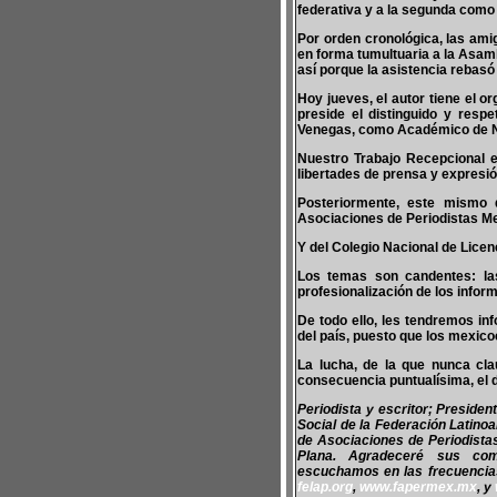
federativa y a la segunda como 
Por orden cronológica, las ami
en forma tumultuaria a la Asam
así porque la asistencia rebasó 
Hoy jueves, el autor tiene el 
preside el distinguido y resp
Venegas, como Académico de 
Nuestro Trabajo Recepcional es
libertades de prensa y expresió
Posteriormente, este mismo 
Asociaciones de Periodistas Me
Y del Colegio Nacional de Licen
Los temas son candentes: las
profesionalización de los infor
De todo ello, les tendremos in
del país, puesto que los mexico
La lucha, de la que nunca cla
consecuencia puntualísima, el
Periodista y escritor; Preside
Social de la Federación Latino
de Asociaciones de Periodist
Plana. Agradeceré sus co
escuchamos en las frecuencias 
felap.org
,
www.fapermex.mx
, y