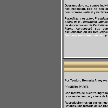
Querámoslo o no, somos individ
nos necesitan. Ello no nos d
compromiso vertical y vertebra
Periodista y escritor; Preside
Social de la Federación Latino
de Asociaciones de Periodist
Plana. Agradeceré sus co
escuchamos en las frecuencias 
felap.org
,
www.fapermex.mx
, y
Por Teodoro Rentería Arróyave
PRIMERA PARTE
Con motivo de nuestro ingreso
razones de tiempo y cierre de 
Reproduciremos en partes nuest
Batallas, una historia de las ir