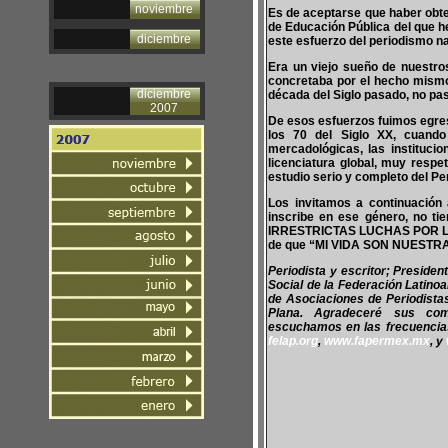
noviembre
Es de aceptarse que haber obten
de Educación Pública del que 
diciembre
este esfuerzo del periodismo na
Era un viejo sueño de nuestros
concretaba por el hecho mismo
diciembre
década del Siglo pasado, no pas
2007
De esos esfuerzos fuimos egresa
los 70 del Siglo XX, cuando
mercadológicas, las instituci
licenciatura global, muy resp
estudio serio y completo del Pe
Los invitamos a continuación 
inscribe en ese género, no ti
IRRESTRICTAS LUCHAS POR LA
de que “MI VIDA SON NUEST
Periodista y escritor; Preside
Social de la Federación Latino
de Asociaciones de Periodist
Plana. Agradeceré sus co
escuchamos en las frecuencias 
felap.org
,
www.fapermex.mx
, y