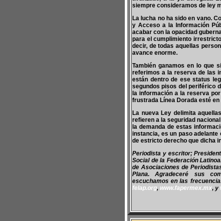
siempre consideramos de ley 
La lucha no ha sido en vano. C
y Acceso a la Información Púb
acabar con la opacidad guberna
para el cumplimiento irrestrict
decir, de todas aquellas person
avance enorme.
También ganamos en lo que si
referimos a la reserva de las
están dentro de ese status leg
segundos pisos del periférico 
la información a la reserva po
frustrada Línea Dorada esté en
La nueva Ley delimita aquella
refieren a la seguridad naciona
la demanda de estas informaci
instancia, es un paso adelante
de estricto derecho que dicha 
Periodista y escritor; Preside
Social de la Federación Latino
de Asociaciones de Periodist
Plana. Agradeceré sus co
escuchamos en las frecuencias 
felap.org
,
www.fapermex.mx
, y