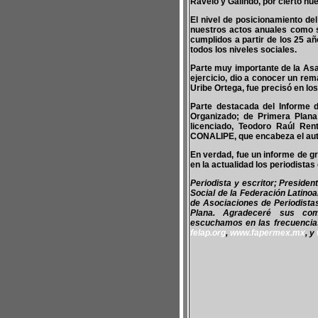
Ravelo y Galindo, por cierto nu
El nivel de posicionamiento de
nuestros actos anuales como s
cumplidos a partir de los 25 a
todos los niveles sociales.
Parte muy importante de la Asam
ejercicio, dio a conocer un rem
Uribe Ortega, fue precisó en lo
Parte destacada del Informe d
Organizado; de Primera Plana
licenciado, Teodoro Raúl Ren
CONALIPE, que encabeza el aut
En verdad, fue un informe de g
en la actualidad los periodistas 
Periodista y escritor; Preside
Social de la Federación Latino
de Asociaciones de Periodist
Plana. Agradeceré sus co
escuchamos en las frecuencias 
felap.org
,
www.fapermex.mx
, y