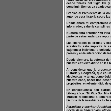
desde finales del Siglo XIX
constituir. Somos ya coadyuvant
Gracias al Presidente de la AN
autor de esta historia sobre las
Desde ahora mi compromiso es c
informador; saberle cumplir es r
Nuestra obra anterior, “Mi Vida
parte de estas andanzas reporte
Las libertades de prensa y ex
irrestricto, está implícita l
existencia individual o colecti
países y en la interacción de la
Desde siempre, la defensa de e
nuestro esfuerzo diario en las b
Al considerar que la present
Historia y Geografía, que es u
ideológicas, y tenga como égida
nuestro caso, hacer una descr
propósitos, en el entendido de
En consecuencia con clarida
bibliográfico: “Mi Vida Son Mis
Trabajo Recepcional a esta resp
historia de la irrestrictas luc
Periodista y escritor; Preside
Social de la Federación Latino