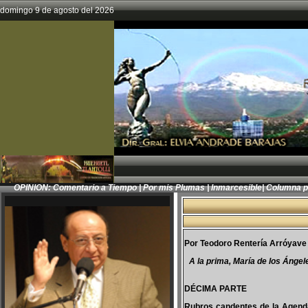
domingo 9 de agosto del 2026
OPINION:
Comentario a Tiempo
|
Por mis Plumas
|
Inmarcesible
|
Columna 
Por Teodoro Rentería Arróyave
A la prima, María de los Ángel
DÉCIMA PARTE
Rubros candentes de la Agenda 