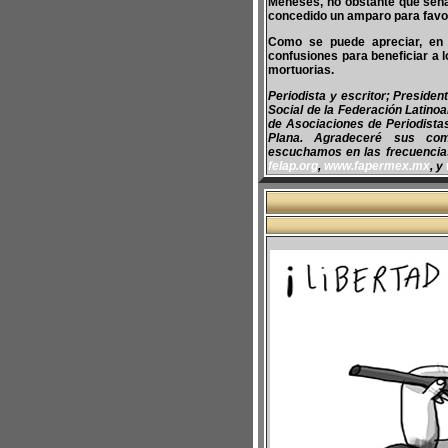
Meneses, no obstante que señal
concedido un amparo para favore
Como se puede apreciar, en 
confusiones para beneficiar a l
mortuorias.
Periodista y escritor; Preside
Social de la Federación Latino
de Asociaciones de Periodist
Plana. Agradeceré sus co
escuchamos en las frecuencias 
felap.org
,
www.fapermex.mx
, y