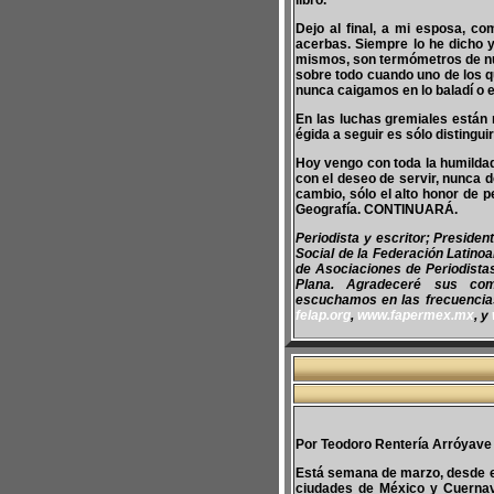
libro.
Dejo al final, a mi esposa, co
acerbas. Siempre lo he dicho y
mismos, son termómetros de nue
sobre todo cuando uno de los q
nunca caigamos en lo baladí o 
En las luchas gremiales están n
égida a seguir es sólo distinguir 
Hoy vengo con toda la humildad 
con el deseo de servir, nunca d
cambio, sólo el alto honor de p
Geografía. CONTINUARÁ.
Periodista y escritor; Preside
Social de la Federación Latino
de Asociaciones de Periodist
Plana. Agradeceré sus co
escuchamos en las frecuencias 
felap.org
,
www.fapermex.mx
, y
Por Teodoro Rentería Arróyave
Está semana de marzo, desde es
ciudades de México y Cuernava