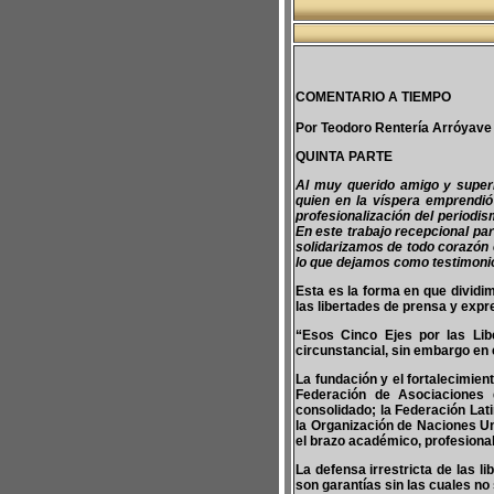
COMENTARIO A TIEMPO
Por Teodoro Rentería Arróyave
QUINTA PARTE
Al muy querido amigo y superi
quien en la víspera emprendió 
profesionalización del period
En este trabajo recepcional pa
solidarizamos de todo corazón 
lo que dejamos como testimoni
Esta es la forma en que dividim
las libertades de prensa y expr
“Esos Cinco Ejes por las Lib
circunstancial, sin embargo en
La fundación y el fortalecimie
Federación de Asociaciones 
consolidado; la Federación Lat
la Organización de Naciones Un
el brazo académico, profesional 
La defensa irrestricta de las 
son garantías sin las cuales no 