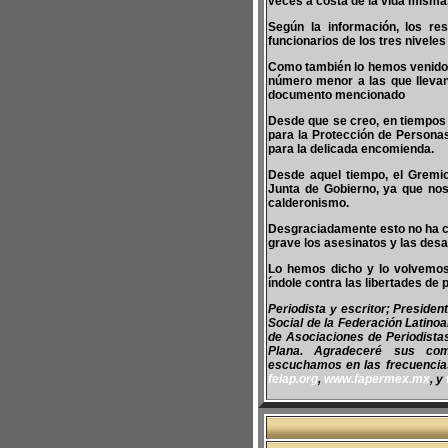
veces a costa de la vida misma
Según la información, los re
funcionarios de los tres nivele
Como también lo hemos venido s
número menor a las que llevan 
documento mencionado
Desde que se creo, en tiempos
para la Protección de Persona
para la delicada encomienda.
Desde aquel tiempo, el Gremio
Junta de Gobierno, ya que no
calderonismo.
Desgraciadamente esto no ha ca
grave los asesinatos y las desa
Lo hemos dicho y lo volvemos 
índole contra las libertades de
Periodista y escritor; Preside
Social de la Federación Latino
de Asociaciones de Periodist
Plana. Agradeceré sus co
escuchamos en las frecuencias 
felap.org
,
www.fapermex.mx
, y