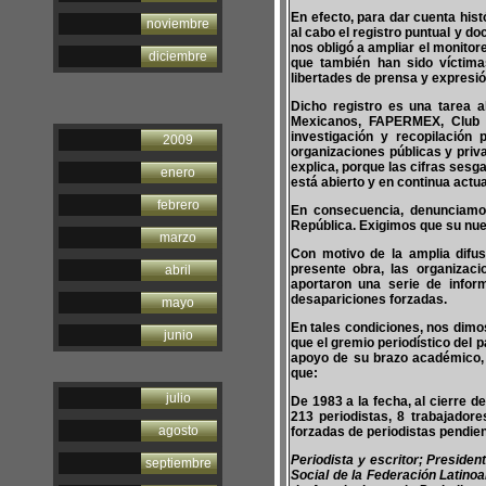
En efecto, para dar cuenta hist
noviembre
al cabo el registro puntual y d
nos obligó a ampliar el monito
diciembre
que también han sido víctima
libertades de prensa y expresió
Dicho registro es una tarea a
Mexicanos, FAPERMEX, Club P
investigación y recopilación
2009
organizaciones públicas y priva
explica, porque las cifras ses
enero
está abierto y en continua actua
febrero
En consecuencia, denunciamos
República. Exigimos que su nue
marzo
Con motivo de la amplia difus
presente obra, las organizac
abril
aportaron una serie de infor
desapariciones forzadas.
mayo
En tales condiciones, nos dimos
junio
que el gremio periodístico del
apoyo de su brazo académico, 
que:
julio
De 1983 a la fecha, al cierre d
213 periodistas, 8 trabajador
agosto
forzadas de periodistas pendi
Periodista y escritor; Preside
septiembre
Social de la Federación Latino