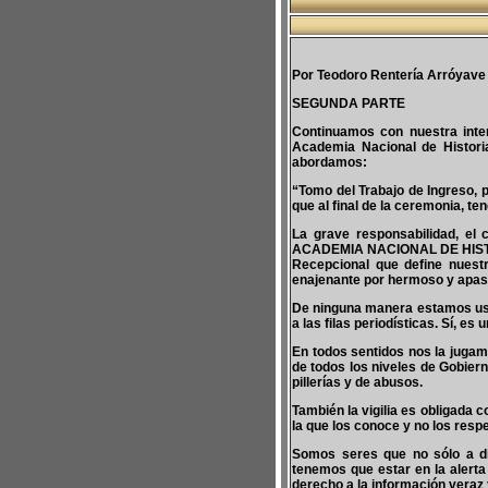
Por Teodoro Rentería Arróyave
SEGUNDA PARTE
Continuamos con nuestra inte
Academia Nacional de Histori
abordamos:
“Tomo del Trabajo de Ingreso, 
que al final de la ceremonia, t
La grave responsabilidad, el 
ACADEMIA NACIONAL DE HISTORI
Recepcional que define nuestro
enajenante por hermoso y apasi
De ninguna manera estamos usa
a las filas periodísticas. Sí, e
En todos sentidos nos la jugamo
de todos los niveles de Gobiern
pillerías y de abusos.
También la vigilia es obligada 
la que los conoce y no los respe
Somos seres que no sólo a di
tenemos que estar en la alerta
derecho a la información veraz 