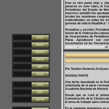
Este es otro punto vital, y vi
pioneros en este rubro, el Co
Periodistas del Estado de Mo
Guerrero, también fue aprobada
locales las mantienen congela
tropicalisadas, en todas las e
gremios de toda la República
Periodista y escritor; Preside
Social de la Federación Latino
de Asociaciones de Periodist
2012
Plana. Agradeceré sus co
escuchamos en las frecuencias 
enero
felap.org
,
www.fapermex.mx
, y
febrero
marzo
abril
Por Teodoro Rentería Arróyave
mayo
NOVENA PARTE
Una lucha inacabada es la Fede
junio
sintetizada de la parte corres
Academia Nacional de Historia 
julio
Desde que se creó el primer
Comunicación de la Cámara de D
agosto
la tarea de trabajar para contra
En la siguiente legislatura se