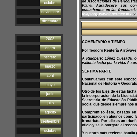
de Asociaciones de Periodist
octubre
Plana. Agradeceré sus co
escuchamos en las frecuencias 
noviembre
felap.org
,
www.fapermex.mx
, y
diciembre
2008
COMENTARIO A TIEMPO
enero
Por Teodoro Rentería Arróyave
febrero
A Rigoberto López Quezada, co
valiente lucha por la vida. A s
marzo
SÉPTIMA PARTE
abril
Continuamos con este esbozo
Nacional de Historia y Geografí
mayo
Otro de los Ejes de estas lucha
junio
la incorporación de la Licenc
Secretaría de Educación Públic
julio
social que desde siempre nos h
agosto
Compromiso éste, basado en 
participado, en algunos como 
irrestricto. Por ello es un tri
septiembre
oficio y se le otorgara el recon
octubre
Y nuestra más reciente batalla