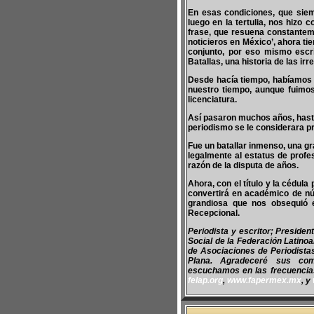
En esas condiciones, que siem
luego en la tertulia, nos hizo 
frase, que resuena constantem
noticieros en México’, ahora ti
conjunto, por eso mismo escri
Batallas, una historia de las ir
Desde hacía tiempo, habíamos 
nuestro tiempo, aunque fuimo
licenciatura.
Así pasaron muchos años, hasta
periodismo se le considerara pr
Fue un batallar inmenso, una g
legalmente al estatus de profe
razón de la disputa de años.
Ahora, con el título y la cédu
convertirá en académico de 
grandiosa que nos obsequió e
Recepcional.
Periodista y escritor; Preside
Social de la Federación Latino
de Asociaciones de Periodist
Plana. Agradeceré sus co
escuchamos en las frecuencias 
felap.org
,
www.fapermex.mx
, y