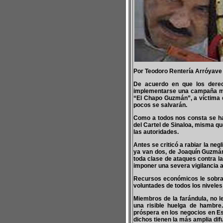
Por Teodoro Rentería Arróyave
De acuerdo en que los derec
implementarse una campaña med
“El Chapo Guzmán”, a víctima d
pocos se salvarán.
Como a todos nos consta se ha
del Cartel de Sinaloa, misma q
las autoridades.
Antes se criticó a rabiar la ne
ya van dos, de Joaquín Guzmán
toda clase de ataques contra la
imponer una severa vigilancia a
Recursos económicos le sobra
voluntades de todos los niveles
Miembros de la farándula, no l
una risible huelga de hambre
próspera en los negocios en E
dichos tienen la más amplia dif