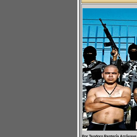
Por Teodoro Rentería Arróyave