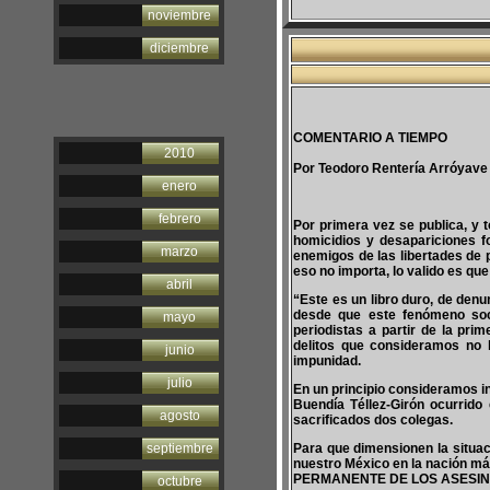
noviembre
diciembre
COMENTARIO A TIEMPO
2010
Por Teodoro Rentería Arróyave
enero
febrero
Por primera vez se publica, y 
homicidios y desapariciones f
marzo
enemigos de las libertades de p
eso no importa, lo valido es qu
abril
“Este es un libro duro, de den
desde que este fenómeno soc
mayo
periodistas a partir de la pri
delitos que consideramos no 
junio
impunidad.
julio
En un principio consideramos in
Buendía Téllez-Girón ocurrido
agosto
sacrificados dos colegas.
septiembre
Para que dimensionen la situac
nuestro México en la nación má
PERMANENTE DE LOS ASESIN
octubre