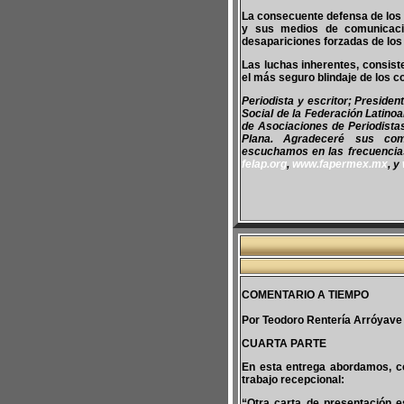
La consecuente defensa de los P
y sus medios de comunicaci
desapariciones forzadas de los 
Las luchas inherentes, consiste
el más seguro blindaje de los
Periodista y escritor; Preside
Social de la Federación Latino
de Asociaciones de Periodist
Plana. Agradeceré sus co
escuchamos en las frecuencias 
felap.org
,
www.fapermex.mx
, y
COMENTARIO A TIEMPO
Por Teodoro Rentería Arróyave
CUARTA PARTE
En esta entrega abordamos, co
trabajo recepcional:
“Otra carta de presentación e