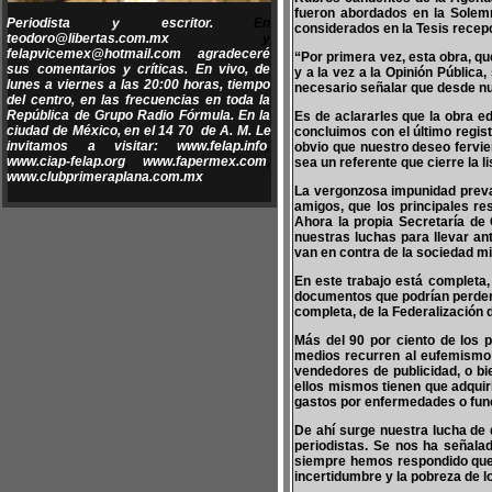
fueron abordados en la Solem
Periodista y escritor.
En
considerados en la Tesis recepc
teodoro@libertas.com.mx
y
felapvicemex@hotmail.com
agradeceré
“Por primera vez, esta obra, q
sus comentarios y críticas. En vivo, de
y a la vez a la Opinión Pública,
lunes a viernes a las 20:00 horas, tiempo
necesario señalar que desde nu
del centro, en las frecuencias en toda la
República de Grupo Radio Fórmula. En la
Es de aclararles que la obra e
ciudad de México, en el 14 70 de A. M. Le
concluimos con el último regis
invitamos a visitar:
www.felap.info
,
obvio que nuestro deseo fervi
www.ciap-felap.org
,
www.fapermex.com
,
sea un referente que cierre la l
www.clubprimeraplana.com.mx
La vergonzosa impunidad preva
amigos, que los principales re
Ahora la propia Secretaría de
nuestras luchas para llevar ant
van en contra de la sociedad mi
En este trabajo está completa,
documentos que podrían perderse
completa, de la Federalización 
Más del 90 por ciento de los p
medios recurren al eufemismo
vendedores de publicidad, o bi
ellos mismos tienen que adquir
gastos por enfermedades o funer
De ahí surge nuestra lucha de 
periodistas. Se nos ha señala
siempre hemos respondido que 
incertidumbre y la pobreza de l