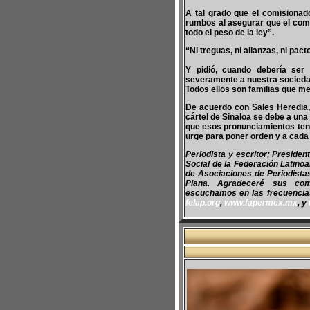
A tal grado que el comisionado
rumbos al asegurar que el com
todo el peso de la ley”.
“Ni treguas, ni alianzas, ni pac
Y pidió, cuando debería ser
severamente a nuestra socieda
Todos ellos son familias que me
De acuerdo con Sales Heredia, 
cártel de Sinaloa se debe a una 
que esos pronunciamientos tend
urge para poner orden y a cada 
Periodista y escritor; Preside
Social de la Federación Latino
de Asociaciones de Periodist
Plana. Agradeceré sus co
escuchamos en las frecuencias 
felap.org
,
www.fapermex.mx
, y