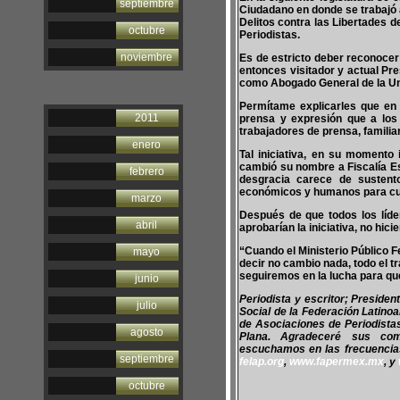
septiembre
Ciudadano en donde se trabajó a
Delitos contra las Libertades 
octubre
Periodistas.
noviembre
Es de estricto deber reconocer a
entonces visitador y actual P
como Abogado General de la Un
Permítame explicarles que en e
2011
prensa y expresión que a los 
trabajadores de prensa, familia
enero
Tal iniciativa, en su momento 
cambió su nombre a Fiscalía Es
febrero
desgracia carece de susten
económicos y humanos para cum
marzo
Después de que todos los líde
abril
aprobarían la iniciativa, no h
“Cuando el Ministerio Público F
mayo
decir no cambio nada, todo el tr
seguiremos en la lucha para q
junio
Periodista y escritor; Preside
julio
Social de la Federación Latino
de Asociaciones de Periodist
agosto
Plana. Agradeceré sus co
escuchamos en las frecuencias 
septiembre
felap.org
,
www.fapermex.mx
, y
octubre