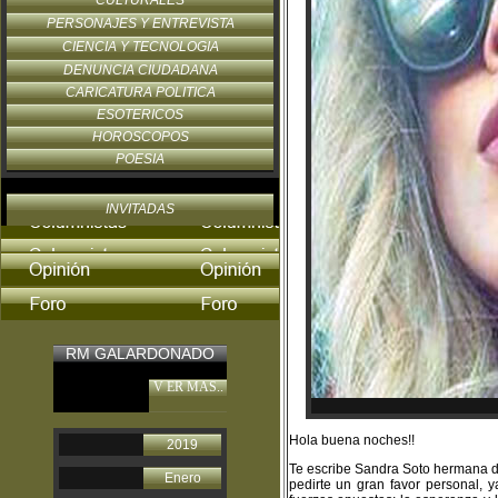
CULTURALES
PERSONAJES Y ENTREVISTA
CIENCIA Y TECNOLOGIA
DENUNCIA CIUDADANA
CARICATURA POLITICA
ESOTERICOS
HOROSCOPOS
POESIA
INVITADAS
RM GALARDONADO
V ER MAS..
Hola buena noches!!
2019
Te escribe Sandra Soto hermana de
Enero
pedirte un gran favor personal, 