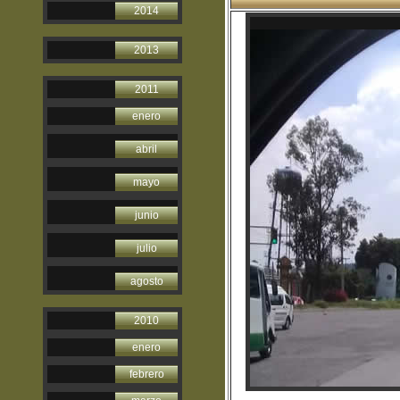
2014
2013
2011
enero
abril
mayo
junio
julio
agosto
2010
enero
febrero