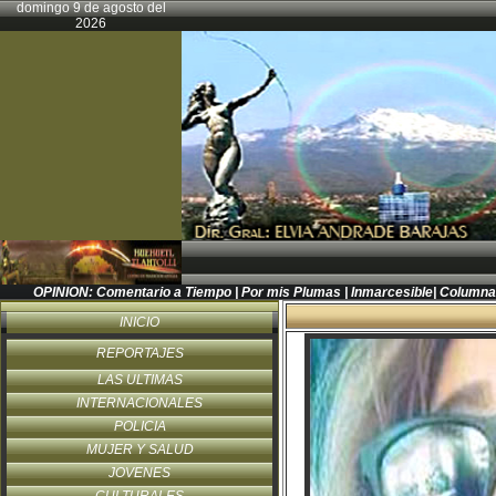
domingo 9 de agosto del
2026
OPINION:
Comentario a Tiempo
|
Por mis Plumas
|
Inmarcesible
|
Columna
INICIO
REPORTAJES
LAS ULTIMAS
INTERNACIONALES
POLICIA
MUJER Y SALUD
JOVENES