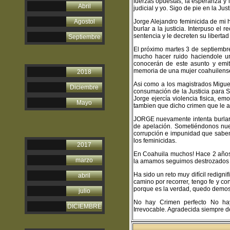
fuerzas opuestas; la esperanza y la
Abril
judicial y yo. Sigo de pie en la Ju
Agostol
Jorge Alejandro feminicida de mi
burlar a la justicia. Interpuso el
sentencia y le decreten su liberta
Septiembre
El próximo martes 3 de septiembre
mucho hacer ruido haciendole u
conocerán de este asunto y emit
memoria de una mujer coahuilens
2018
Asi como a los magistrados Migu
Diciembre
consumación de la Justicia para 
Jorge ejercía violencia fisica, 
Mayo
tambien que dicho crimen que le ar
JORGE nuevamente intenta burlar a
de apelación. Sometiéndonos nuev
corrupción e impunidad que sabemo
los feminicidas.
2017
En Coahuila muchos! Hace 2 años 
marzo
la amamos seguimos destrozados por
Ha sido un reto muy difícil redign
abril
camino por recorrer, tengo fe y co
porque es la verdad, quedo demost
julio
No hay Crimen perfecto No hay
DICIEMBRE
Irrevocable. Agradecida siempre d