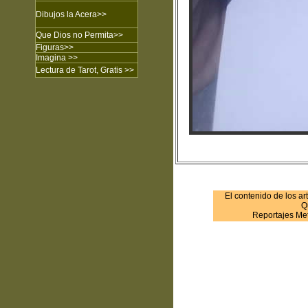
Dibujos
la Acera
>>
Que Dios no Permita
>>
Figuras
>>
Imagina
>>
Lectura de Tarot, Gratis >>
El contenido de los ar
Q
Reportajes Met