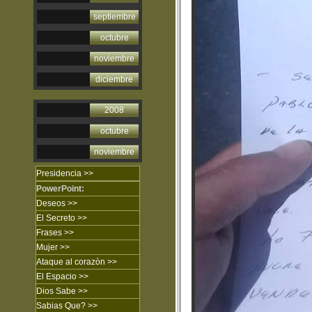
septiembre
octubre
noviembre
diciembre
2008
octubre
noviembre
Presidencia >>
PowerPoint:
Deseos >>
El Secreto
>>
Frases
>>
Mujer
>>
Ataque al corazòn
>>
El Espacio >>
Dios Sabe
>>
Sabias Que?
>>