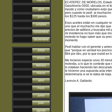
marzo
ECATEPEC DE MORELOS, Estado de M
Gasolinería G500, ubicada en el ki
injusto y como ciudadano exijo que
abril
pero cuando le pedí al muchacho m
los $125 hasta los $300 pesos.
junio
Esos aceites están en cualquier r
octubre
uno que el muchacho me dijo que va
precios de aditivos y buscaba mil
noviembre
mi insistencia no tuvo más que mos
molesto le hago saber que su preci
diciiembre
momento.
Pedí hablar con el gerente y ame
que “porque en verdad los precios 
2009
$94 por litro, por lo que insistí en
enero
Me hicieron esperar unos 30 minut
molestia, a lo que le conteste qu
febrero
lo estaban haciendo tan descarada
le hicieron una supuesta acta inte
marzo
determinaría si se le daba de baja
abril
Leoncio A. Gallardo.
mayo
junio
julio
agosto