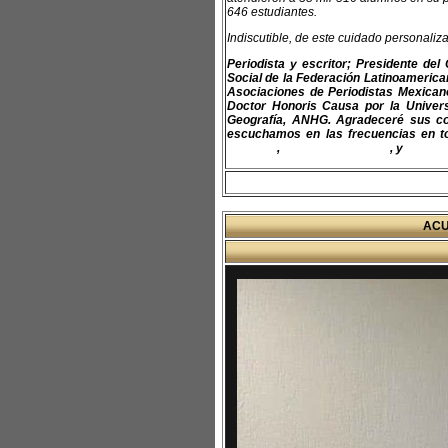
646 estudiantes.
Indiscutible, de este cuidado personal
Periodista y escritor; Presidente de
Social de la Federación Latinoamerican
Asociaciones de Periodistas Mexica
Doctor Honoris Causa por la Univer
Geografía, ANHG. Agradeceré sus co
escuchamos en las frecuencias en to
felap.org
,
www.fapermex.org
, y
www.cl
ACU