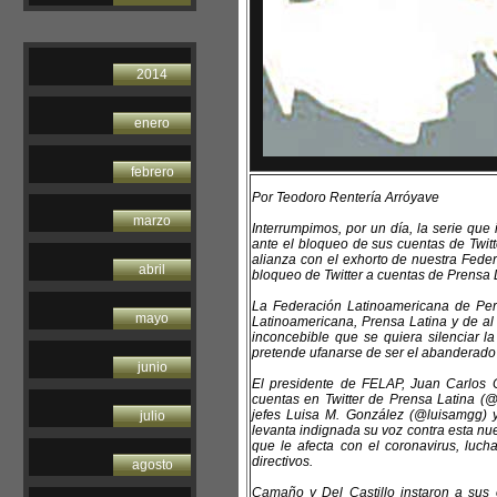
2014
enero
febrero
Por Teodoro Rentería Arróyave
marzo
Interrumpimos, por un día, la serie que
ante el bloqueo de sus cuentas de Twitt
alianza con el exhorto de nuestra Fede
abril
bloqueo de Twitter a cuentas de Prensa L
La Federación Latinoamericana de Peri
mayo
Latinoamericana, Prensa Latina y de al
inconcebible que se quiera silenciar l
pretende ufanarse de ser el abanderado d
junio
El presidente de FELAP, Juan Carlos C
cuentas en Twitter de Prensa Latina (
jefes Luisa M. González (@luisamgg) y
julio
levanta indignada su voz contra esta n
que le afecta con el coronavirus, luch
directivos.
agosto
Camaño y Del Castillo instaron a sus