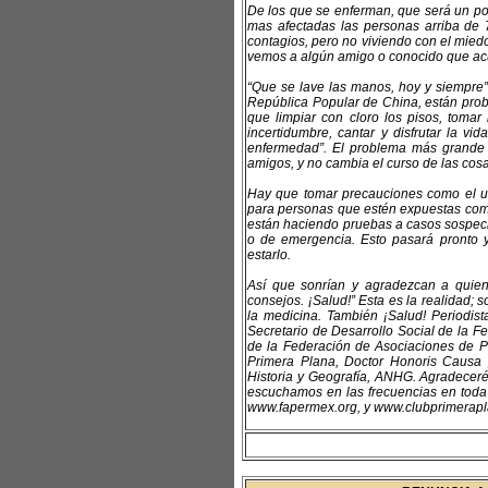
De los que se enferman, que será un por
mas afectadas las personas arriba de 7
contagios, pero no viviendo con el miedo
vemos a algún amigo o conocido que acud
“Que se lave las manos, hoy y siempre
República Popular de China, están proba
que limpiar con cloro los pisos, tomar
incertidumbre, cantar y disfrutar la vi
enfermedad”. El problema más grande 
amigos, y no cambia el curso de las cosa
Hay que tomar precauciones como el uso
para personas que estén expuestas como
están haciendo pruebas a casos sospech
o de emergencia. Esto pasará pronto y
estarlo.
Así que sonrían y agradezcan a quie
consejos. ¡Salud!” Esta es la reali
la medicina. También ¡Salud! Periodis
Secretario de Desarrollo Social de la F
de la Federación de Asociaciones de 
Primera Plana, Doctor Honoris Causa
Historia y Geografía, ANHG. Agradeceré
escuchamos en las frecuencias en toda l
www.fapermex.org, y www.clubprimerapla