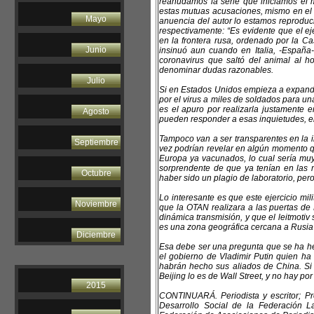
reanudamos la serie que iniciamos el 
estas mutuas acusaciones, mismo en el 
Mayo
anuencia del autor lo estamos reproduci
respectivamente: “Es evidente que el eje
en la frontera rusa, ordenado por la C
Junio
insinuó aun cuando en Italia, -España-
coronavirus que saltó del animal al h
denominar dudas razonables.
Julio
Si en Estados Unidos empieza a expandi
por el virus a miles de soldados para u
es el apuro por realizarla justamente
Agosto
pueden responder a esas inquietudes, el
Tampoco van a ser transparentes en la 
Septiembre
vez podrían revelar en algún momento q
Europa ya vacunados, lo cual sería mu
sorprendente de que ya tenían en las
Octubre
haber sido un plagio de laboratorio, per
Lo interesante es que este ejercicio m
Noviembre
que la OTAN realizara a las puertas d
dinámica transmisión, y que el leitmotiv
es una zona geográfica cercana a Rusi
Diciembre
Esa debe ser una pregunta que se ha h
el gobierno de Vladimir Putin quien ha
habrán hecho sus aliados de China. Si 
Beijing lo es de Wall Street, y no hay po
2015
CONTINUARÁ. Periodista y escritor; P
Desarrollo Social de la Federación La