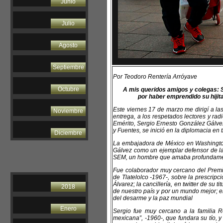
Junio
Julio
Agosto
Septiembre
Por Teodoro Rentería Arróyave
Octubre
A mis queridos amigos y colegas: S
por haber emprendido su hijit
Este viernes 17 de marzo me dirigí a la
Noviembre
entrega, a los respetados lectores y ra
Emérito, Sergio Ernesto González Gálvez
y Fuentes, se inició en la diplomacia en
Diciembre
La embajadora de México en Washington, 
Gálvez como un ejemplar defensor de la
SEM, un hombre que amaba profundament
Fue colaborador muy cercano del Premio
de Tlatelolco -1967-, sobre la prescrip
Álvarez; la cancillería, en twitter de su
2018
de nuestro país y por un mundo mejor; en
del desarme y la paz mundial
Enero
Sergio fue muy cercano a la familia R
mexicana”, -1960-, que fundara su tío, 