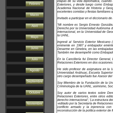
etapas de su vida diplomática, cuando
Febrero
Exteriores, y desde luego como Emba
Academia Nacional de Historia y Geo
excelentes comidas y fiestas familiares 
Marzo
Invitado a participar en el diccionario d
“Mi nombre es Sergio Ernesto González
Abril
Derecho por la Universidad Autónoma 
Internacional, en la Universidad de Geor
la UANL.
Mayo
Ingresé al Servicio Exterior Mexican
eminente en 1987 y embajador emérito
Junio
Desarme en Ginebra, en las embajadas d
También me desempeñé como Embajador 
En la Cancillería fui Director General
Julio
Relaciones Exteriores en dos ocasiones
He sido profesor de asignatura en la
Agosto
Universidad Anáhuac, Escuela Superior
otro cargo desempeñado fue Asesor del 
Septiembre
Soy Miembro de la Fundación de la Un
Criminología de la UANL; asimismo, Soci
Octubre
Soy autor de varios textos sobre Der
Relaciones Exteriores, entre otros edi
derecho internacional’; ‘La estructura de
-editado por la Secretaría de Relaciones
Noviembre
conflicto armado y la injerencia con 
reconstrucción de la política exterior de 