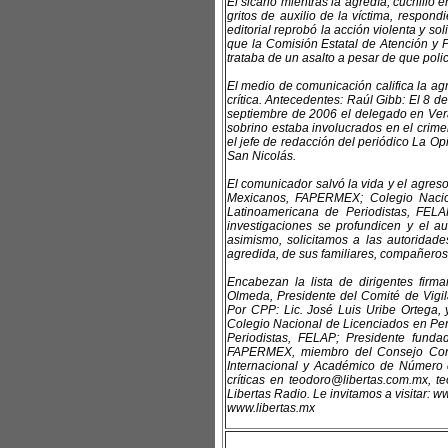
El sicario mientras la agredía, cuchillo 
gritos de auxilio de la víctima, respon
editorial reprobó la acción violenta y s
que la Comisión Estatal de Atención y Pr
trataba de un asalto a pesar de que poli
El medio de comunicación califica la agr
crítica. Antecedentes: Raúl Gibb: El 8 d
septiembre de 2006 el delegado en Vera
sobrino estaba involucrados en el crim
el jefe de redacción del periódico La O
San Nicolás.
El comunicador salvó la vida y el agres
Mexicanos, FAPERMEX; Colegio Nacio
Latinoamericana de Periodistas, FE
investigaciones se profundicen y el au
asimismo, solicitamos a las autoridade
agredida, de sus familiares, compañeros
Encabezan la lista de dirigentes fi
Olmeda, Presidente del Comité de Vigil
Por CPP: Lic. José Luis Uribe Ortega, y
Colegio Nacional de Licenciados en Per
Periodistas, FELAP; Presidente funda
FAPERMEX, miembro del Consejo Consu
Internacional y Académico de Número 
críticas en teodoro@libertas.com.mx, 
Libertas Radio. Le invitamos a visitar: 
www.libertas.mx