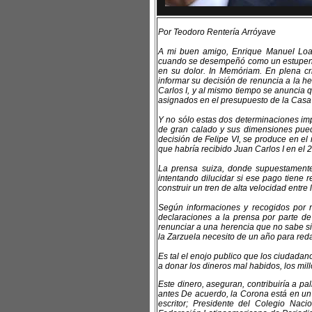
Por Teodoro Rentería Arróyave
A mi buen amigo, Enrique Manuel Loaez
cuando se desempeñó como un estupendo 
en su dolor. In Memóriam. En plena cri
informar su decisión de renuncia a la h
Carlos I, y al mismo tiempo se anuncia 
asignados en el presupuesto de la Casa
Y no sólo estas dos determinaciones imp
de gran calado y sus dimensiones pued
decisión de Felipe VI, se produce en e
que habría recibido Juan Carlos I en el
La prensa suiza, donde supuestamente s
intentando dilucidar si ese pago tiene 
construir un tren de alta velocidad entr
Según informaciones y recogidos por n
declaraciones a la prensa por parte d
renunciar a una herencia que no sabe si
la Zarzuela necesito de un año para red
Es tal el enojo publico que los ciudadan
a donar los dineros mal habidos, los mil
Este dinero, aseguran, contribuiría a pal
antes De acuerdo, la Corona está en un 
escritor; Presidente del Colegio Nac