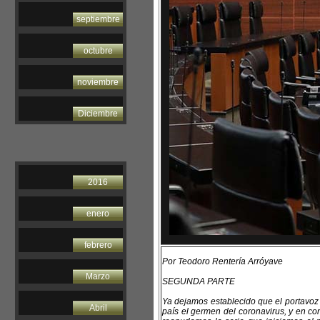
septiembre
octubre
noviembre
Diciembre
2016
enero
febrero
Por Teodoro Rentería Arróyave
Marzo
SEGUNDA PARTE
Ya dejamos establecido que el portavoz 
Abril
país el germen del coronavirus, y en con