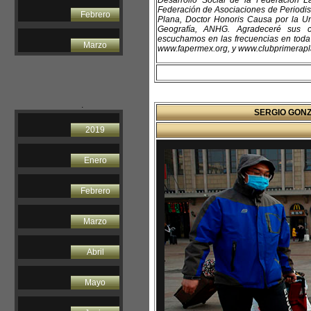
Desarrollo Social de la Federación La
Federación de Asociaciones de Periodi
Febrero
Plana, Doctor Honoris Causa por la U
Geografía, ANHG. Agradeceré sus co
escuchamos en las frecuencias en toda l
Marzo
www.fapermex.org, y www.clubprimerapla
.
SERGIO GONZ
2019
Enero
Febrero
Marzo
Abril
Mayo