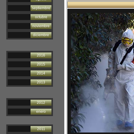
septiembre
octubre
noviembre
diciembre
2016
2015
2014
2013
2012
enero
2011