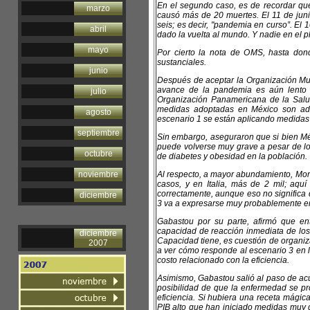
En el segundo caso, es de recordar q
marzo
causó más de 20 muertes. El 11 de juni
seis; es decir, "pandemia en curso”. E
abril
dado la vuelta al mundo. Y nadie en el pl
mayo
Por cierto la nota de OMS, hasta don
sustanciales.
junio
Después de aceptar la Organización Mun
avance de la pandemia es aún lento 
julio
Organización Panamericana de la Salud
medidas adoptadas en México son ade
agosto
escenario 1 se están aplicando medidas t
septiembre
Sin embargo, aseguraron que si bien Mé
puede volverse muy grave a pesar de lo 
octubre
de diabetes y obesidad en la población.
noviembre
Al respecto, a mayor abundamiento, Mor
casos, y en Italia, más de 2 mil; aq
correctamente, aunque eso no significa 
diciembre
3 va a expresarse muy probablemente e
Gabastou por su parte, afirmó que ent
capacidad de reacción inmediata de los 
diciembre
Capacidad tiene, es cuestión de organiz
2007
a ver cómo responde al escenario 3 en
costo relacionado con la eficiencia.
Asimismo, Gabastou salió al paso de ac
posibilidad de que la enfermedad se p
eficiencia. Si hubiera una receta mágic
PIB alto que han iniciado medidas muy 