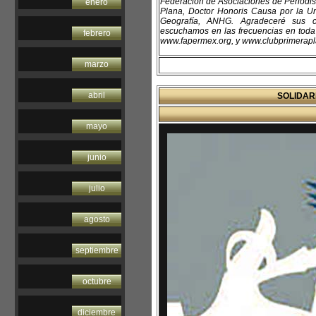
Federación de Asociaciones de Periodi
enero
Plana, Doctor Honoris Causa por la U
Geografía, ANHG. Agradeceré sus co
escuchamos en las frecuencias en toda l
febrero
www.fapermex.org, y www.clubprimerapla
marzo
abril
SOLIDAR
mayo
junio
julio
agosto
septiembre
octubre
diciembre