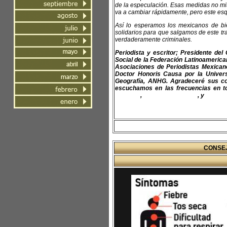
de la especulación. Esas medidas no mi
va a cambiar rápidamente, pero este e
Así lo esperamos los mexicanos de bi
solidarios para que salgamos de este tra
verdaderamente criminales.
Periodista y escritor; Presidente de
Social de la Federación Latinoamerican
Asociaciones de Periodistas Mexica
Doctor Honoris Causa por la Univer
Geografía, ANHG. Agradeceré sus co
escuchamos en las frecuencias en to
felap.org
,
www.fapermex.org
, y
www.cl
CONSEJ