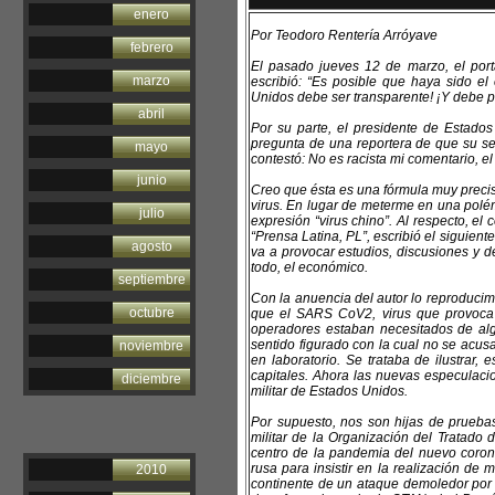
enero
Por Teodoro Rentería Arróyave
febrero
El pasado jueves 12 de marzo, el porta
marzo
escribió: “Es posible que haya sido el
Unidos debe ser transparente! ¡Y debe p
abril
Por su parte, el presidente de Estados
pregunta de una reportera de que su s
mayo
contestó: No es racista mi comentario, el
junio
Creo que ésta es una fórmula muy precis
virus. En lugar de meterme en una polém
julio
expresión “virus chino”. Al respecto, e
“Prensa Latina, PL”, escribió el siguien
agosto
va a provocar estudios, discusiones y 
todo, el económico.
septiembre
Con la anuencia del autor lo reproducim
octubre
que el SARS CoV2, virus que provoca l
operadores estaban necesitados de algún
sentido figurado con la cual no se acu
noviembre
en laboratorio. Se trataba de ilustrar,
capitales. Ahora las nuevas especulacio
diciembre
militar de Estados Unidos.
Por supuesto, nos son hijas de pruebas
militar de la Organización del Tratado
centro de la pandemia del nuevo coron
rusa para insistir en la realización de
2010
continente de un ataque demoledor por 