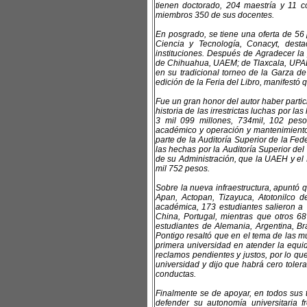
tienen doctorado, 204 maestría y 11 
miembros 350 de sus docentes.
En posgrado, se tiene una oferta de 56
Ciencia y Tecnología, Conacyt, dest
instituciones. Después de Agradecer la
de Chihuahua, UAEM; de Tlaxcala, UPAEP
en su tradicional torneo de la Garza de 
edición de la Feria del Libro, manifestó
Fue un gran honor del autor haber parti
historia de las irrestrictas luchas por 
3 mil 099 millones, 734mil, 102 pesos
académico y operación y mantenimiento,
parte de la Auditoría Superior de la Fed
las hechas por la Auditoría Superior del
de su Administración, que la UAEH y el 
mil 752 pesos.
Sobre la nueva infraestructura, apuntó
Apan, Actopan, Tizayuca, Atotonilco d
académica, 173 estudiantes salieron a
China, Portugal, mientras que otros 6
estudiantes de Alemania, Argentina, B
Pontigo resaltó que en el tema de las 
primera universidad en atender la equi
reclamos pendientes y justos, por lo que
universidad y dijo que habrá cero toler
conductas.
Finalmente se de apoyar, en todos sus 
defender su autonomía universitaria fr