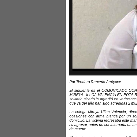
Por Teodoro Rentería Arróyave
El siguiente es el COMUNICADO CON
MIREYA ULLOA VALENCIA EN POZA RICA
solitario sicario la agredió en varias o
que va del año han sido agredidas 2 muj
La colega Mireya Ulloa Valencia, direc
ocasiones con arma blanca por un sol
domicilio. La víctima regresaba este ma
su agresor, antes de ser internada en un
de muerte.