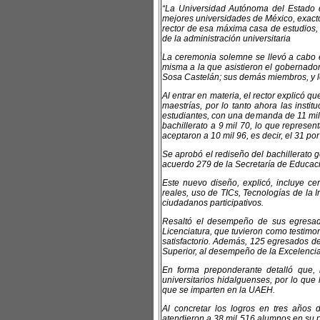
“La Universidad Autónoma del Estado de
mejores universidades de México, exacto,
rector de esa máxima casa de estudios, m
de la administración universitaria
La ceremonia solemne se llevó a cabo e
misma a la que asistieron el gobernador
Sosa Castelán; sus demás miembros, y 
Al entrar en materia, el rector explicó 
maestrías, por lo tanto ahora las inst
estudiantes, con una demanda de 11 mil 3
bachillerato a 9 mil 70, lo que represe
aceptaron a 10 mil 96, es decir, el 31 por
Se aprobó el rediseño del bachillerato 
acuerdo 279 de la Secretaría de Educaci
Este nuevo diseño, explicó, incluye ce
reales, uso de TICs, Tecnologías de la
ciudadanos participativos.
Resaltó el desempeño de sus egresa
Licenciatura, que tuvieron como testimo
satisfactorio. Además, 125 egresados d
Superior, al desempeño de la Excelenci
En forma preponderante detalló que,
universitarios hidalguenses, por lo qu
que se imparten en la UAEH.
Al concretar los logros en tres años d
atendieron a 38 mil 516 alumnos en su p