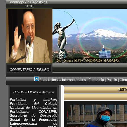
domingo 9 de agosto del
2026
COMENTARIO A TIEMPO
/
Las Ultimas
/
Internacionales
|
Economìa
|
Policìa
|
Cien
¿EST
TEODORO Renteria Arróyave
Periodista y escritor;
Presidente del Colegio
Nacional de Licenciados en
Periodismo, CONALIPE;
Secretario de Desarrollo
Social de la Federación
Latinoamericana de