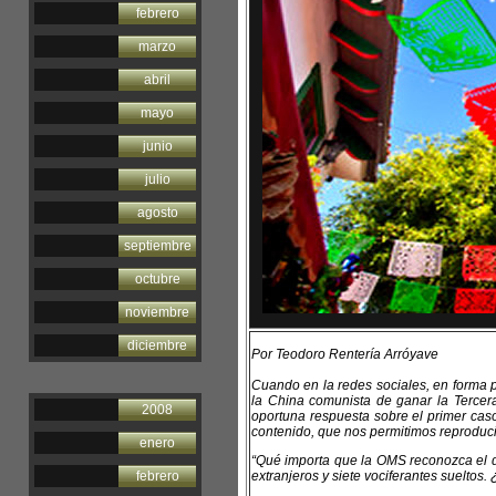
febrero
marzo
abril
mayo
junio
julio
agosto
septiembre
octubre
noviembre
diciembre
Por Teodoro Rentería Arróyave
Cuando en la redes sociales, en forma 
la China comunista de ganar la Tercera 
2008
oportuna respuesta sobre el primer cas
contenido, que nos permitimos reproduci
enero
“Qué importa que la OMS reconozca el 
febrero
extranjeros y siete vociferantes sueltos.