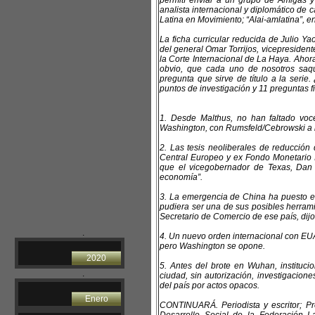
permití enviar a un grupo de Amigas y 
analista internacional y diplomático de 
Latina en Movimiento; “Alai-amlatina”, en
La ficha curricular reducida de Julio Y
del general Omar Torrijos, vicepreside
la Corte Internacional de La Haya. Ahora 
obvio, que cada uno de nosotros saqu
pregunta que sirve de título a la seri
puntos de investigación y 11 preguntas fi
1. Desde Malthus, no han faltado voc
Washington, con Rumsfeld/Cebrowski a l
2. Las tesis neoliberales de reducción
Central Europeo y ex Fondo Monetario I
que el vicegobernador de Texas, Dan P
economía”.
3. La emergencia de China ha puesto en
pudiera ser una de sus posibles herrami
Secretario de Comercio de ese país, dij
.
4. Un nuevo orden internacional con EUA
pero Washington se opone.
2020
5. Antes del brote en Wuhan, instituci
.
ciudad, sin autorización, investigacio
del país por actos opacos.
Enero
CONTINUARÁ. Periodista y escritor; P