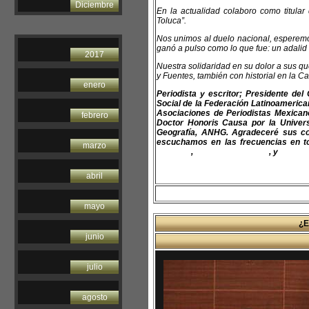
Diciembre
En la actualidad colaboro como titula
Toluca”.
Nos unimos al duelo nacional, esperemo
ganó a pulso como lo que fue: un adalid
2017
Nuestra solidaridad en su dolor a sus q
y Fuentes, también con historial en la Ca
enero
Periodista y escritor; Presidente de
Social de la Federación Latinoamerican
Asociaciones de Periodistas Mexica
febrero
Doctor Honoris Causa por la Univer
Geografía, ANHG. Agradeceré sus co
escuchamos en las frecuencias en to
marzo
felap.org
,
www.fapermex.org
, y
www.cl
abril
mayo
¿E
junio
julio
agosto