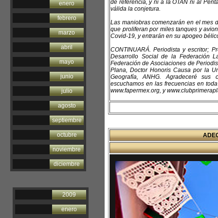
de referencia, y ni a la OTAN ni al Pen
enero
válida la conjetura.
febrero
Las maniobras comenzarán en el mes de 
que proliferan por miles tanques y avion
marzo
Covid-19, y entrarán en su apogeo bélic
abril
CONTINUARÁ. Periodista y escritor; P
Desarrollo Social de la Federación La
mayo
Federación de Asociaciones de Periodi
Plana, Doctor Honoris Causa por la U
junio
Geografía, ANHG. Agradeceré sus co
escuchamos en las frecuencias en toda l
www.fapermex.org, y www.clubprimerapla
julio
agosto
septiembre
octubre
ADEC
noviembre
diciembre
2009
enero