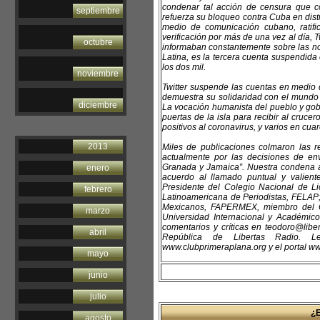
condenar tal acción de censura que c
septiembre
refuerza su bloqueo contra Cuba en disti
medio de comunicación cubano, ratif
verificación por más de una vez al día, T
octubre
informaban constantemente sobre las not
Latina, es la tercera cuenta suspendid
los dos mil.
noviembre
Twitter suspende las cuentas en medio 
demuestra su solidaridad con el mundo
diciembre
La vocación humanista del pueblo y gobi
puertas de la isla para recibir al cruc
positivos al coronavirus, y varios en cua
2013
Miles de publicaciones colmaron las r
actualmente por las decisiones de env
Granada y Jamaica”. Nuestra condena a T
enero
acuerdo al llamado puntual y valiente
Presidente del Colegio Nacional de L
febrero
Latinoamericana de Periodistas, FELAP; 
Mexicanos, FAPERMEX, miembro del C
marzo
Universidad Internacional y Académi
comentarios y críticas en teodoro@lib
abril
República de Libertas Radio. Le i
www.clubprimeraplana.org y el portal ww
mayo
junio
julio
¿
agosto