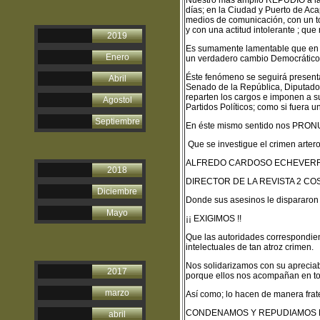
Nuestro más amplio REPUDIO a la
días; en la Ciudad y Puerto de Aca
medios de comunicación, con un to
y con una actitud intolerante ; qu
2019
Es sumamente lamentable que en to
Enero
un verdadero cambio Democrático
Éste fenómeno se seguirá presenta
Abril
Senado de la República, Diputado
reparten los cargos e imponen a su
Agostol
Partidos Políticos; como si fuera 
Septiembre
En éste mismo sentido nos PR
Que se investigue el crimen arter
ALFREDO CARDOSO ECHEVERR
2018
DIRECTOR DE LA REVISTA 2 CO
Diciembre
Donde sus asesinos le dispararon 
Mayo
¡¡ EXIGIMOS !!
Que las autoridades correspondient
intelectuales de tan atroz crimen.
Nos solidarizamos con su apreciab
2017
porque ellos nos acompañan en to
marzo
Así como; lo hacen de manera frat
CONDENAMOS Y REPUDIAMOS 
abril