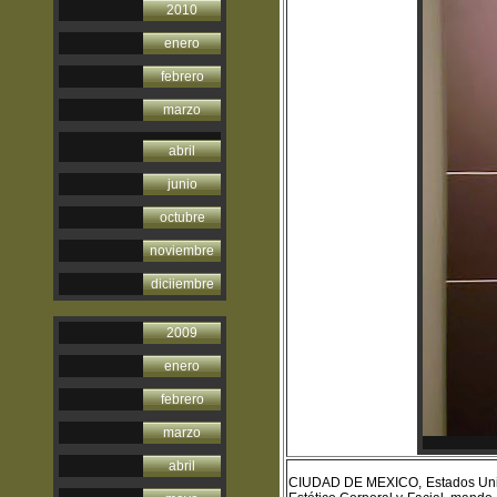
2010
enero
febrero
marzo
abril
junio
octubre
noviembre
diciiembre
2009
enero
febrero
marzo
abril
CIUDAD DE MEXICO, Estados Unido