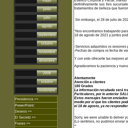
Estético Corporal y Facial,
mando u
mayo
definitivamente sus tres sucursal
tratamientos de belleza que fuero
junio
julio
Sin embargo, el 28 de julio de 20
agosto
“Nos encontramos trabajando para 
septiembre
18 de agosto de 2021 y juntos pode
octubre
-Servicios adquiridos vs sesiones
-Fechas de compra vs fecha de ve
noviembre
Y con esto ofrecerte las mejores al
diciembre
Agradecemos tu paciencia y nueva
2008
Atentamente
octubre
Atención a clientes
180 Grados
La información recabada será tr
noviembre
Particulares, por lo anterior SAL
Estos mensajes fueron enviados 
Presidencia >>
medio por el que los clientes pod
PowerPoint:
el 18 de agosto, ya no respondie
Deseos >>
El Secreto
>>
Sorry, we were unable to deliver y
(Lo sentimos, no pudimos enviar su
Frases
>>
<
atencionclientes@cientoochenta