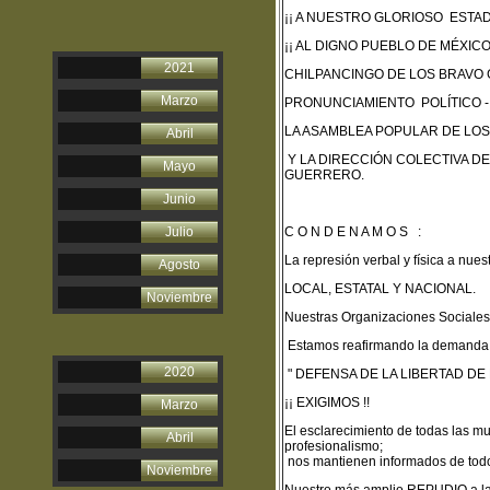
¡¡ A NUESTRO GLORIOSO ESTA
¡¡ AL DIGNO PUEBLO DE MÉXICO 
2021
CHILPANCINGO DE LOS BRAVO 
Marzo
PRONUNCIAMIENTO POLÍTICO - 
LA ASAMBLEA POPULAR DE LOS
Abril
Y LA DIRECCIÓN COLECTIVA DE
Mayo
GUERRERO.
Junio
Julio
C O N D E N A M O S :
La represión verbal y física a nue
Agosto
LOCAL, ESTATAL Y NACIONAL.
Noviembre
Nuestras Organizaciones Sociales ;
Estamos reafirmando la demanda 
2020
" DEFENSA DE LA LIBERTAD DE
¡¡ EXIGIMOS !!
Marzo
El esclarecimiento de todas las m
Abril
profesionalismo;
nos mantienen informados de todo 
Noviembre