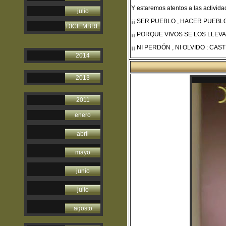
Y estaremos atentos a las activid
julio
¡¡ SER PUEBLO , HACER PUEBLO
DICIEMBRE
¡¡ PORQUE VIVOS SE LOS LLEVA
¡¡ NI PERDÓN , NI OLVIDO : CAST
2014
2013
2011
enero
abril
mayo
junio
julio
agosto