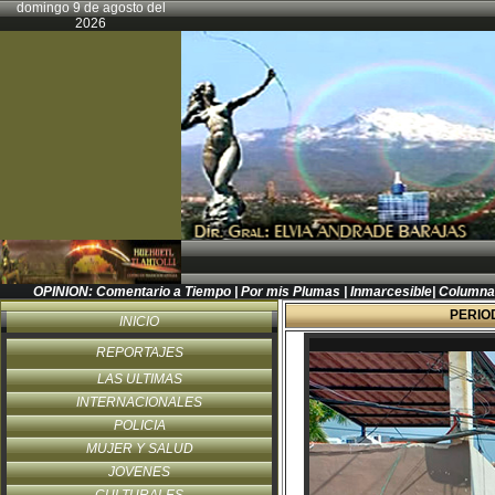
domingo 9 de agosto del
2026
OPINION:
Comentario a Tiempo
|
Por mis Plumas
|
Inmarcesible
|
Columna
PERIO
INICIO
REPORTAJES
LAS ULTIMAS
INTERNACIONALES
POLICIA
MUJER Y SALUD
JOVENES