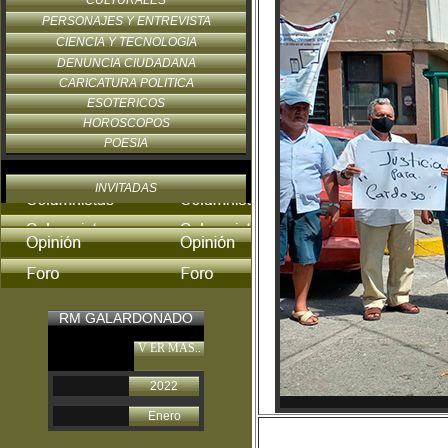
CULTURALES
PERSONAJES Y ENTREVISTA
CIENCIA Y TECNOLOGIA
DENUNCIA CIUDADANA
CARICATURA POLITICA
ESOTERICOS
HOROSCOPOS
POESIA
INVITADAS
RM GALARDONADO
V ER MAS..
2022
Enero