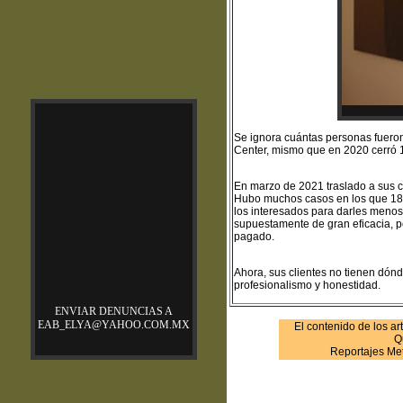
S
e ignora cuántas personas fueron
Center, mismo que en 2020 cerró 1
En marzo de 2021 traslado a sus c
Hubo muchos casos en los que 180
los interesados para darles menos
supuestamente de gran eficacia, pe
pagado.
Ahora, sus clientes no tienen dón
profesionalismo y honestidad.
ENVIAR DENUNCIAS A
EAB_ELYA@YAHOO.COM.MX
El contenido de los ar
Q
Reportajes Met