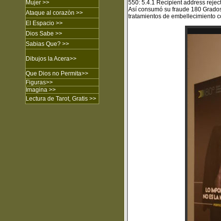
Mujer
>>
550: 5.4.1 Recipient address re
Así consumó su fraude 180 Grados 
Ataque al corazòn
>>
tratamientos de embellecimiento cor
El Espacio >>
Dios Sabe
>>
Sabias Que?
>>
Dibujos
la Acera
>>
Que Dios no Permita
>>
Figuras
>>
Imagina
>>
Lectura de Tarot, Gratis >>