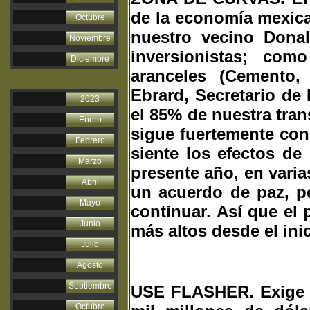
de la economía mexica
Octubre
nuestro vecino Dona
Noviembre
inversionistas; co
Diciembre
aranceles (Cemento,
Ebrard, Secretario de
2023
el 85% de nuestra tran
Enero
sigue fuertemente con
Febrero
siente los efectos de 
Marzo
presente año, en varia
Abril
un acuerdo de paz, p
Mayo
continuar. Así que el 
Junio
más altos desde el ini
Julio
Agosto
Septiembre
USE FLASHER. Exige E
Octubre