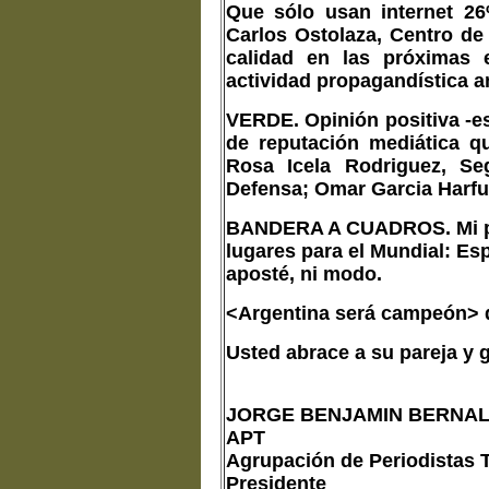
Que sólo usan internet 2
Carlos Ostolaza, Centro de
calidad en las próximas 
actividad propagandística an
VERDE. Opinión positiva -es 
de reputación mediática q
Rosa Icela Rodriguez, Seg
Defensa; Omar Garcia Harfu
BANDERA A CUADROS. Mi pron
lugares para el Mundial: Esp
aposté, ni modo.
<Argentina será campeón> d
Usted abrace a su pareja y g
JORGE BENJAMIN BERNAL
APT
Agrupación de Periodistas T
Presidente