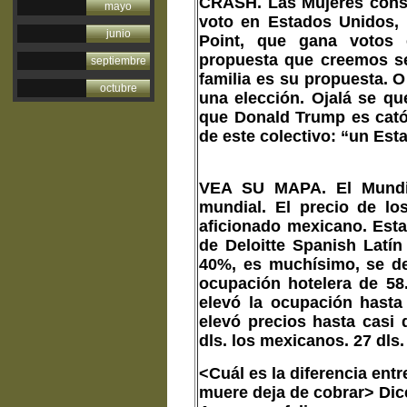
CRASH.
Las Mujeres conse
mayo
voto en Estados Unidos, 
junio
Point, que gana votos 
propuesta que creemos se
septiembre
familia es su propuesta. O
octubre
una elección. Ojalá se qu
que Donald Trump es catól
de este colectivo: “un Es
VEA SU MAPA.
El Mundia
mundial. El precio de lo
aficionado mexicano. Esta
de Deloitte Spanish Latín
40%, es muchísimo, se des
ocupación hotelera de 58
elevó la ocupación hasta
elevó precios hasta casi 
dls. los mexicanos. 27 dls
<Cuál es la diferencia ent
muere deja de cobrar> Dic