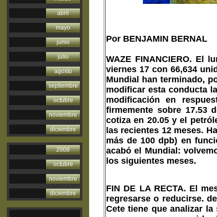
abril
mayo
Por BENJAMIN BERNAL
junio
julio
WAZE FINANCIERO.
El lu
viernes 17 con 66,634 uni
agosto
Mundial han terminado, po
septiembre
modificar esta conducta la
modificación en respues
octubre
firmemente sobre 17.53 d
noviembre
cotiza en 20.05 y el petr
las recientes 12 meses. H
diciembre
más de 100 dpb) en funci
acabó el Mundial: volvemo
2008
los siguientes meses.
octubre
noviembre
FIN DE LA RECTA.
El mes
diciembre
regresarse o reducirse. de
Cete tiene que analizar la 