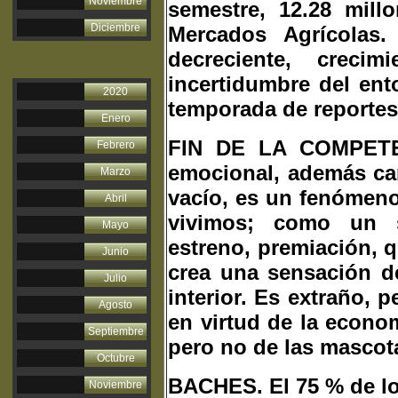
Noviembre
semestre, 12.28 mill
Diciembre
Mercados Agrícolas
decreciente, crec
incertidumbre del ent
2020
temporada de reportes
Enero
FIN DE LA COMPETEN
Febrero
emocional, además cam
Marzo
vacío, es un fenómen
Abril
vivimos; como un su
Mayo
estreno, premiación, 
Junio
crea una sensación de
Julio
interior. Es extraño,
Agosto
en virtud de la econom
Septiembre
pero no de las mascot
Octubre
BACHES. El 75 % de lo
Noviembre