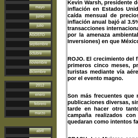
Kevin Warsh, presidente d
mayo
inflación en Estados Unid
caída mensual de precio
junio
inflación anual bajó al 3.
julio
transacciones internaciona
por la amenaza ambiental
AGOSTO
Inversiones) en que Méxic
septiembre
octubre
ROJO.
El crecimiento del f
noviembre
primeros cinco meses, pr
turistas mediante vía aér
diciembre
por el evento magno.
2012
enero
Son más frecuentes que n
publicaciones diversas, si
febrero
tarde en hacer otro tant
marzo
campaña realizados con 
quedaran como intentos fa
abril