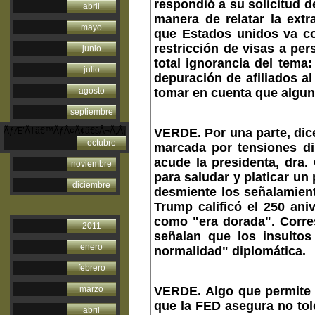
respondió a su solicitud d
abril
manera de relatar la ext
mayo
que Estados unidos va con
restricción de visas a pe
junio
total ignorancia del tema
julio
depuración de afiliados al
tomar en cuenta que algu
agosto
septiembre
VERDE.
Por una parte, dic
ÃƒÆ’Ã†â€™ÃƒÂ¢Ã¢â€šÂ¬Ã‚Â¡
octubre
marcada por tensiones di
acude la presidenta, dra.
noviembre
para saludar y platicar un
diciembre
desmiente los señalamient
Trump calificó el 250 ani
como "era dorada". Corre
2011
señalan que los insulto
enero
normalidad" diplomática.
febrero
VERDE.
Algo que permite 
marzo
que la FED asegura no tol
abril