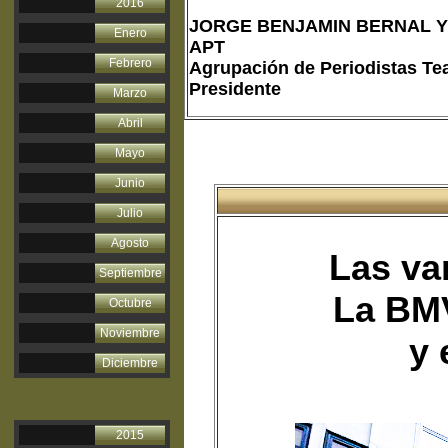
2016
JORGE BENJAMIN BERNAL Y
Enero
APT
Febrero
Agrupación de Periodistas Tea
Presidente
Marzo
Abril
Mayo
Junio
Julio
Agosto
Las va
Septiembre
La BMV
Octubre
Noviembre
y 
Diciembre
2015