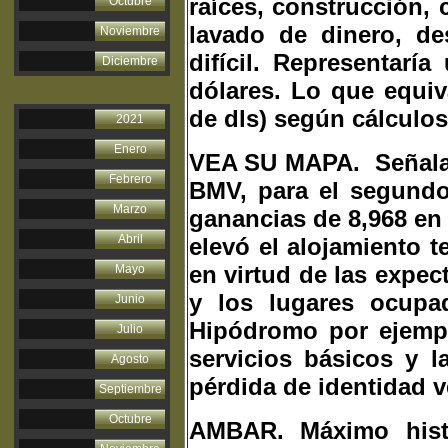
raíces, construcción,
Octubre
lavado de dinero, de
Noviembre
difícil. Representarí
Diciembre
dólares. Lo que equiva
de dls) según cálculo
2021
Enero
VEA SU MAPA. Señalan
Febrero
BMV, para el segundo
Marzo
ganancias de 8,968 en 
Abril
elevó el alojamiento 
en virtud de las expec
Mayo
y los lugares ocupa
Junio
Hipódromo por ejempl
Julio
servicios básicos y 
Agosto
pérdida de identidad v
Septiembre
Octubre
AMBAR. Máximo histó