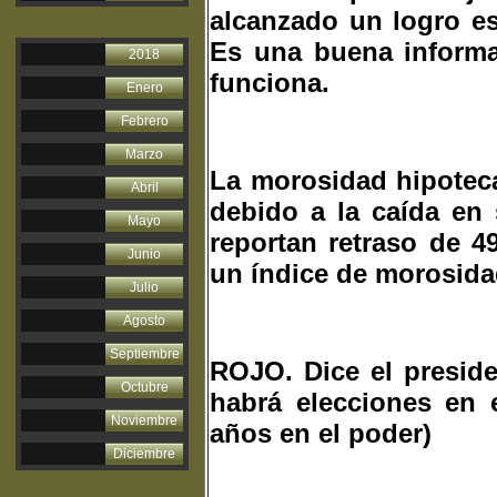
alcanzado un logro es
Es una buena informa
2018
funciona.
Enero
Febrero
Marzo
La morosidad hipoteca
Abril
debido a la caída en 
Mayo
reportan retraso de 4
Junio
un índice de morosidad
Julio
Agosto
Septiembre
ROJO. Dice el preside
Octubre
habrá elecciones en 
Noviembre
años en el poder)
Diciembre