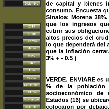
de capital y bienes 
Diciembre
consumo. Encuesta que
Sinaloa: Morena 38%
que los ingresos qu
2019
cubrir sus obligacion
Enero
altos precios del crud
Febrero
lo que dependerá del 
Marzo
que la inflación cerra
Mayo
3% + - 0.5 )
Junio
Julio
Agosto
VERDE. ENVIARE es una
% de la población
Septiembre
socioeconómico de 
Octubre
Estados (16) se ubicar
Noviembre
colocaron por debajo.
Diciembre