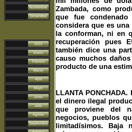
mil millones de dól
Zambada, como produc
Noviembre
que fue condenado a
Diciembre
considera que es una 
la conforman, ni en q
recuperación pues E
2022
también dice una part
Enero
causo muchos daños y
Febrero
producto de una esti
Marzo
Abril
Mayo
LLANTA PONCHADA. Hay
Junio
el dinero ilegal produc
Julio
que proviene del nar
Agosto
negocios, pueblos qu
Septiembre
limitadísimos. Baja 