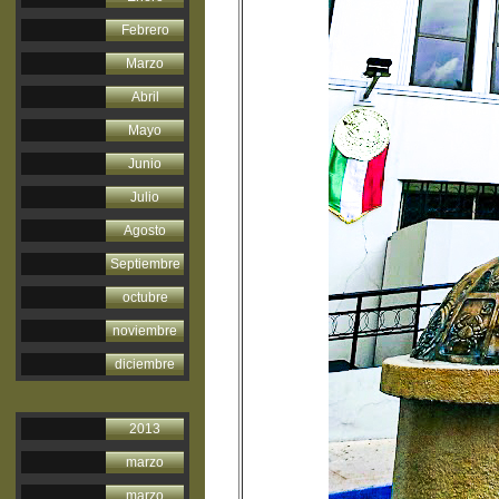
Febrero
Marzo
Abril
Mayo
Junio
Julio
Agosto
Septiembre
octubre
noviembre
diciembre
2013
marzo
marzo