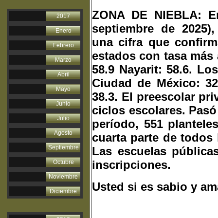
ZONA DE NIEBLA: En 
2017
septiembre de 2025),
Enero
una cifra que confirm
Febrero
estados con tasa más a
Marzo
58.9 Nayarit: 58.6. Lo
Abril
Ciudad de México: 32.
Mayo
38.3. El preescolar pr
Junio
ciclos escolares. Pas
Julio
período, 551 plantele
Agosto
cuarta parte de todos 
Septiembre
Las escuelas pública
inscripciones.
Octubre
Noviembre
Usted si es sabio y am
Diciembre