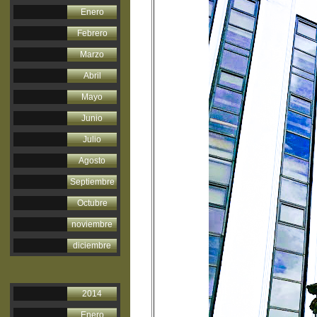
Enero
Febrero
Marzo
Abril
Mayo
Junio
Julio
Agosto
Septiembre
Octubre
noviembre
diciembre
2014
Enero