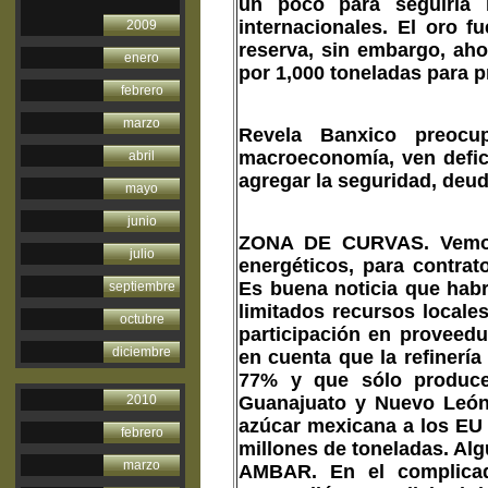
un poco para seguirla h
internacionales. El oro 
2009
reserva, sin embargo, ah
enero
por 1,000 toneladas para p
febrero
marzo
Revela Banxico preocup
macroeconomía, ven defici
abril
agregar la seguridad, deuda
mayo
junio
ZONA DE CURVAS.
Vemos
julio
energéticos, para contrat
Es buena noticia que habr
septiembre
limitados recursos local
octubre
participación en proveedu
diciembre
en cuenta que la refinerí
77% y que sólo produce
Guanajuato y Nuevo León 
2010
azúcar mexicana a los EU 
febrero
millones de toneladas. Al
marzo
AMBAR.
En el complica