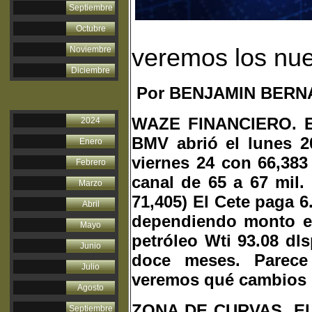
Septiembre
Octubre
veremos los nu
Noviembre
Diciembre
Por BENJAMIN BERN
WAZE FINANCIERO. El 
2024
BMV abrió el lunes 20
Enero
viernes 24 con 66,383
Febrero
canal de 65 a 67 mil.
Marzo
71,405) El Cete paga 
Abril
dependiendo monto e i
Mayo
petróleo Wti 93.08 dl
Junio
doce meses. Parece 
Julio
veremos qué cambios
Agosto
ZONA DE CURVAS. El I
Septiembre