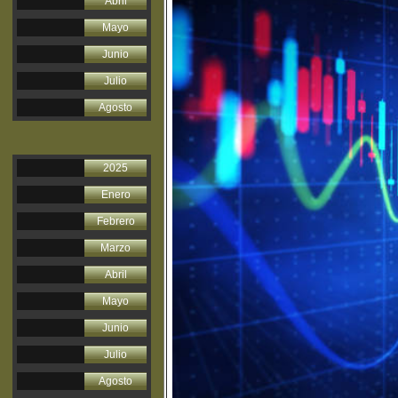
Abril
Mayo
Junio
Julio
Agosto
2025
Enero
Febrero
Marzo
Abril
Mayo
Junio
Julio
Agosto