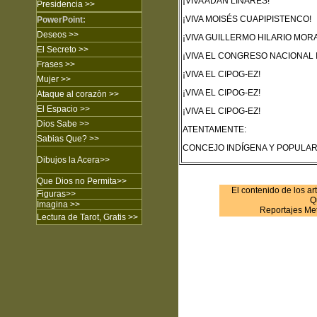
¡VIVA ADÁN LINARES!
Presidencia >>
¡VIVA MOISÉS CUAPIPISTENCO!
PowerPoint:
Deseos >>
¡VIVA GUILLERMO HILARIO MOR
El Secreto
>>
¡VIVA EL CONGRESO NACIONAL 
Frases
>>
¡VIVA EL CIPOG-EZ!
Mujer
>>
¡VIVA EL CIPOG-EZ!
Ataque al corazòn
>>
El Espacio >>
¡VIVA EL CIPOG-EZ!
Dios Sabe
>>
ATENTAMENTE:
Sabias Que?
>>
CONCEJO INDÍGENA Y POPULAR
Dibujos
la Acera
>>
Que Dios no Permita
>>
El contenido de los ar
Figuras
>>
Q
Imagina
>>
Reportajes Met
Lectura de Tarot, Gratis >>