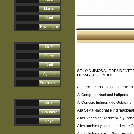
Marzo
Abril
Noviembre
2019
Enero
Abril
SE LO DIJIMOS AL PRESIDENT
Agostol
DESAPARECIENDO!”
Septiembre
Al Ejército Zapatista de Liberación
Al Congreso Nacional Indígena
Al Concejo Indígena de Gobierno
2018
A la Sexta Nacional e Internacional
Diciembre
A las Redes de Resistencia y Rebe
Mayo
A los pueblos y comunidades de G
Al movimiento social Guerrerense