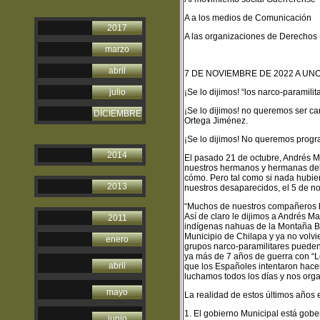
A a los medios de Comunicación
2017
A las organizaciones de Derecho
marzo
abril
7 DE NOVIEMBRE DE 2022 A UN
julio
¡Se lo dijimos! “los narco-paramil
¡Se lo dijimos! no queremos ser c
DICIEMBRE
Ortega Jiménez.
¡Se lo dijimos! No queremos progra
2014
El pasado 21 de octubre, Andrés M
nuestros hermanos y hermanas del 
cómo. Pero tal como si nada hubier
2013
nuestros desaparecidos, el 5 de n
“Muchos de nuestros compañeros ba
Así de claro le dijimos a Andrés M
2011
indígenas nahuas de la Montaña Ba
Municipio de Chilapa y ya no volvi
enero
grupos narco-paramilitares pueden
ya más de 7 años de guerra con “Los
abril
que los Españoles intentaron hacer
luchamos todos los días y nos org
mayo
La realidad de estos últimos años 
1. El gobierno Municipal está gobe
junio