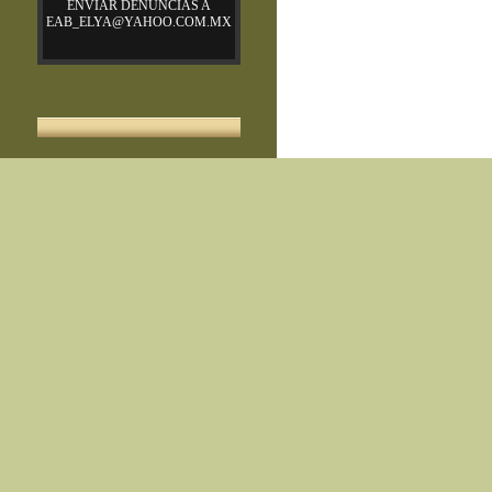
ENVIAR DENUNCIAS A
EAB_ELYA@YAHOO.COM.MX