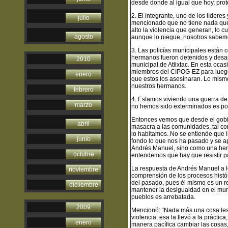
desde donde al igual que hoy, prote
2. El integrante, uno de los lídere
julio
mencionado que no tiene nada que
alto la violencia que generan, lo cu
agosto
aunque lo niegue, nosotros sabemos
3. Las policías municipales están 
hermanos fueron detenidos y desap
2010
municipal de Atlixtac. En esta ocasi
miembros del CIPOG-EZ para luego 
enero
que estos los asesinaran. Lo mism
nuestros hermanos.
febrero
4. Estamos viviendo una guerra de e
marzo
no hemos sido exterminados es por 
Entonces vemos que desde el gobie
abril
masacra a las comunidades, tal como
lo habitamos. No se entiende que 
junio
fondo lo que nos ha pasado y se ap
Andrés Manuel, sino como una herr
octubre
entendemos que hay que resistir par
La respuesta de Andrés Manuel a lo
noviembre
comprensión de los procesos histór
del pasado, pues él mismo es un re
diciiembre
mantener la desigualdad en el mund
pueblos es arrebatada.
2009
Mencionó: “Nada más una cosa les d
violencia, esa la llevó a la prácti
enero
manera pacífica cambiar las cosas,