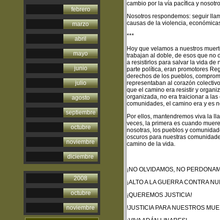
cambio por la vía pacífica y nosot
febrero
Nosotros respondemos: seguir llama
causas de la violencia, económicas,
marzo
***
abril
Hoy que velamos a nuestros muerto
mayo
trabajan al doble, de esos que no 
a resistirlos para salvar la vida d
junio
parte política, eran promotores Re
derechos de los pueblos, comprome
julio
representaban al corazón colectivo
que el camino era resistir y organi
organizada, no era traicionar a las
agosto
comunidades, el camino era y es no
septiembre
Por ellos, mantendremos viva la ll
veces, la primera es cuando muere 
octubre
nosotras, los pueblos y comunidad
oscuros para nuestras comunidades.
noviembre
camino de la vida.
diciembre
¡NO OLVIDAMOS, NO PERDONAM
2008
¡ALTO A LA GUERRA CONTRA N
octubre
¡QUEREMOS JUSTICIA!
noviembre
!JUSTICIA PARA NUESTROS MUE