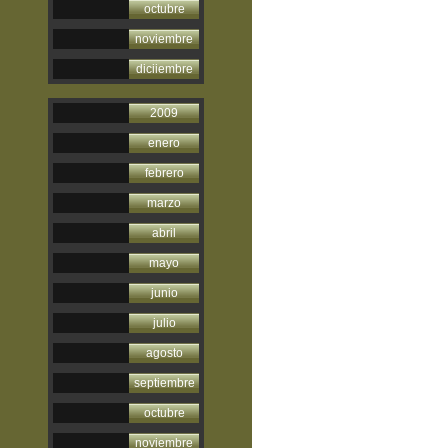
octubre
noviembre
diciiembre
2009
enero
febrero
marzo
abril
mayo
junio
julio
agosto
septiembre
octubre
noviembre