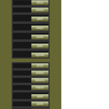
2011
enero
abril
mayo
junio
julio
agosto
2010
enero
febrero
marzo
abril
junio