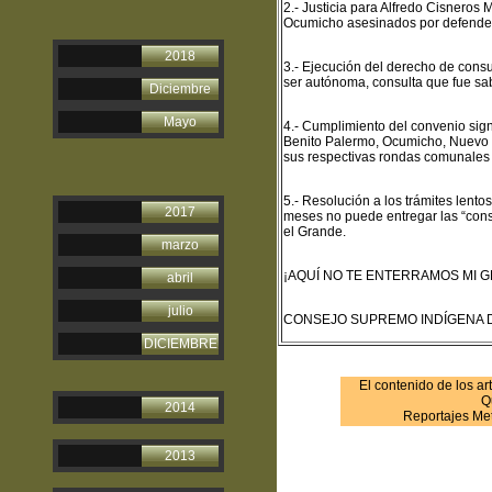
2.- Justicia para Alfredo Cisnero
Ocumicho asesinados por defender l
2018
3.- Ejecución del derecho de cons
ser autónoma, consulta que fue sab
Diciembre
Mayo
4.- Cumplimiento del convenio si
Benito Palermo, Ocumicho, Nuevo Z
sus respectivas rondas comunales s
5.- Resolución a los trámites lento
2017
meses no puede entregar las “con
el Grande.
marzo
¡AQUÍ NO TE ENTERRAMOS MI G
abril
julio
CONSEJO SUPREMO INDÍGENA 
DICIEMBRE
El contenido de los ar
Q
2014
Reportajes Met
2013