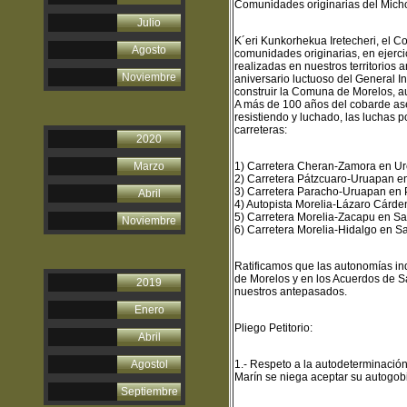
Comunidades originarias del Micho
Julio
K
´eri Kunkorhekua Iretecheri, el
Agosto
comunidades originarias, en ejerci
realizadas en nuestros territorios
Noviembre
aniversario luctuoso del General 
construir la Comuna de Morelos, au
A más de 100 años del cobarde as
resistiendo y luchado, las luchas p
carreteras:
2020
Marzo
1) Carretera Cheran-Zamora en Ur
2) Carretera Pátzcuaro-Uruapan e
3) Carretera Paracho-Uruapan en 
Abril
4) Autopista Morelia-Lázaro Cárden
5) Carretera Morelia-Zacapu en Sa
Noviembre
6) Carretera Morelia-Hidalgo en S
Ratificamos que las autonomías in
de Morelos y en los Acuerdos de Sa
2019
nuestros antepasados.
Enero
Pliego Petitorio:
Abril
Agostol
1.- Respeto a la autodeterminació
Marín se niega aceptar su autogob
Septiembre