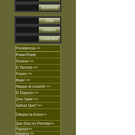
diciembre
2008
octubre
noviembre
Presidencia >>
PowerPoint:
Deseos >>
El Secreto
>>
Frases
>>
Mujer
>>
Ataque al corazòn
>>
El Espacio >>
Dios Sabe
>>
Sabias Que?
>>
Dibujos
la Acera
>>
Que Dios no Permita
>>
Figuras
>>
Imagina
>>