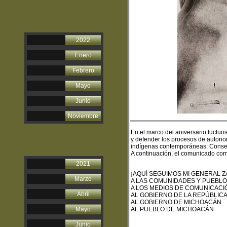
2022
Enero
Febrero
Mayo
Junio
Noviembre
En el
marco del aniversario luctuo
y defender los procesos de auton
indígenas contemporáneas: Cons
A continuación, el comunicado com
2021
¡AQUÍ SEGUIMOS MI GENERAL Z
Marzo
A LAS COMUNIDADES Y PUEBLO
A LOS MEDIOS DE COMUNICACI
Abril
AL GOBIERNO DE LA REPÚBLIC
AL GOBIERNO DE MICHOACÁN
Mayo
AL PUEBLO DE MICHOACÁN
Junio