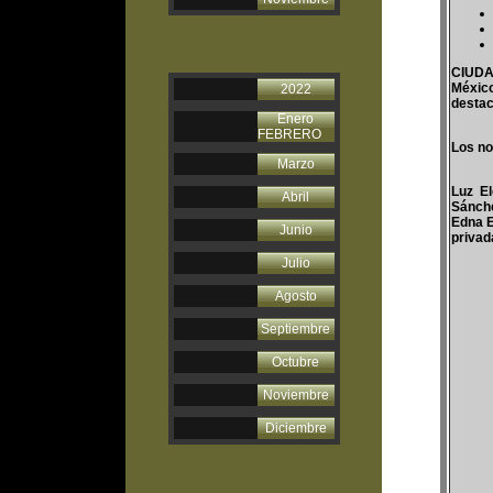
CIUDAD
México
2022
destac
Enero
FEBRERO
Los no
Marzo
Luz El
Abril
Sánche
Edna E
Junio
privad
Julio
Agosto
Septiembre
Octubre
Noviembre
Diciembre