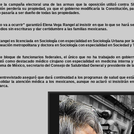
e la campaña electoral una de las armas que la oposición utilizó contra 
ión perdería su propiedad, ya que el gobierno modificaría la Constitución, p
 pasaría a ser dueño de todas las propiedades.
o va a ocurrir” garantizó Elena Vega Rangel al insistir en que lo que se hará s
edios sin escrituras y dar certidumbre a las familias mexicanas.
angel es licenciada en Sociología con especialidad en Sociología Urbana por 
neación metropolitana y doctora en Sociología con especialidad en Sociedad y Te
e bloque de funcionarios federales, el único que no ha trabajado en gobi
tó como destacado médico cirujano con especialidad en medicina interna y 
ma de México, secretario del Consejo de Salubridad General y presidente de l
 entrevistado aseguró que dará continuidad a los programas de salud que está
olidar la atención médica a los mexicanos, aunque no aclaró si insistirán 
arca.