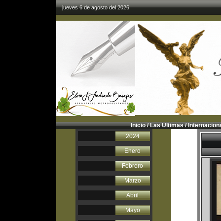
jueves 6 de agosto del 2026
Inicio
/
Las Ultimas
/
Internacion
2024
Enero
Febrero
Marzo
Abril
Mayo