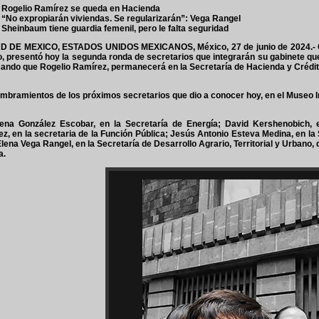
Rogelio Ramírez se queda en Hacienda
“No expropiarán viviendas. Se regularizarán”: Vega Rangel
Sheinbaum tiene guardia femenil, pero le falta seguridad
 DE MEXICO, ESTADOS UNIDOS MEXICANOS, México, 27 de junio de 2024.- Cla
, presentó hoy la segunda ronda de secretarios que integrarán su gabinete q
ando que Rogelio Ramírez, permanecerá en la Secretaría de Hacienda y Crédit
mbramientos de los próximos secretarios que dio a conocer hoy, en el Museo I
ena González Escobar, en la Secretaría de Energía; David Kershenobich, 
z, en la secretaria de la Función Pública; Jesús Antonio Esteva Medina, en l
lena Vega Rangel, en la Secretaría de Desarrollo Agrario, Territorial y Urbano,
a.