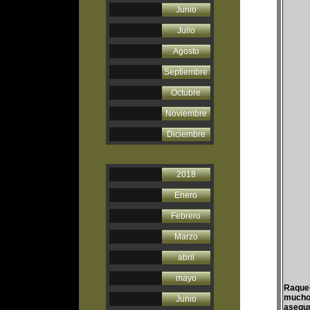
Junio
Julio
Agosto
Septiembre
Octubre
Noviembre
Diciembre
2018
Enero
Febrero
Marzo
abril
mayo
Raque
muchoP
Junio
asegur