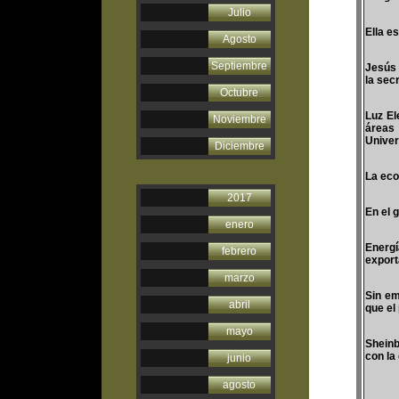
Julio
Ella e
Agosto
Septiembre
Jesús 
la sec
Octubre
Luz El
Noviembre
áreas
Univer
Diciembre
La eco
2017
En el 
enero
Energí
febrero
export
marzo
Sin em
abril
que el
mayo
Sheinb
con la
junio
agosto