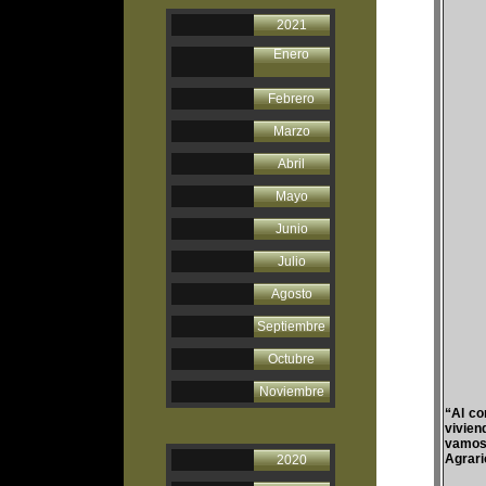
2021
Enero
Febrero
Marzo
Abril
Mayo
Junio
Julio
Agosto
Septiembre
Octubre
Noviembre
“Al co
vivien
vamos 
Agrario
2020