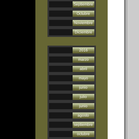
Septiembre
Octubre
Noviembre
Diciembre
2016
marzo
abril
mayo
junio
julio
junio
agosto
septiembre
octubre