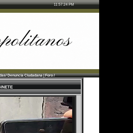
11:57:26 PM
adas
/
Denuncia Ciudadana
|
Foro /
INETE