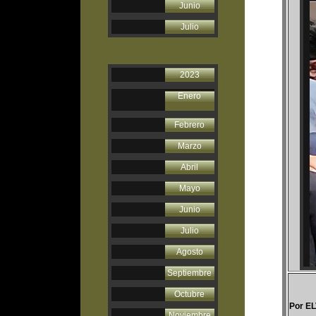
Junio
Julio
2023
Enero
Febrero
Marzo
Abril
Mayo
Junio
Julio
Agosto
Septiembre
Octubre
Por E
Noviembre