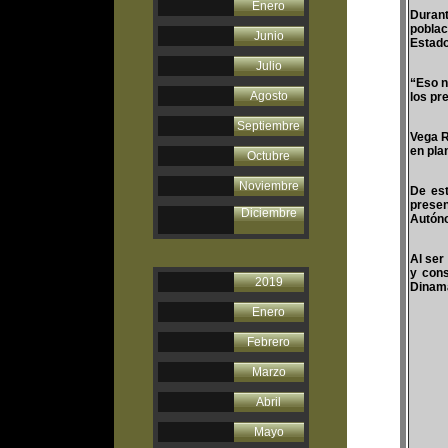
Enero
Durant
poblac
Junio
Estado
Julio
“Eso n
Agosto
los pr
Septiembre
Vega R
en pla
Octubre
Noviembre
De est
presen
Diciembre
Autóno
Al ser
y cons
2019
Dinam
Enero
Febrero
Marzo
Abril
Mayo