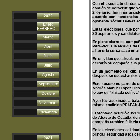
Con el asesinato de dos 
camión de Veracruz que ven
2 de junio, las más grande
2022
acuerdo con tendencias e
oponente Xóchitl Gálvez a
Enero
FEBRERO
Estas elecciones, que por 
30 aspirantes y candidato
Marzo
En pleno cierre de campaña
PAN-PRD a la alcaldía de C
Abril
al tenerlo cerca sacó un a
Junio
En un video que circula en
cerraría su campaña a la p
Julio
En un momento del clip, 
Agosto
después se escuchan los d
Este suceso es parte de u
Septiembre
Andrés Manuel López Obrad
lo que su “ahijada polític
Octubre
Ayer fue asesinado a bala
Noviembre
misma coalición PRI-PAN
Diciembre
El atentado ocurrió a las 
de Abasto de Cuautla, don
campaña también falleció c
En las elecciones del dom
brindar seguridad a los ce
2021