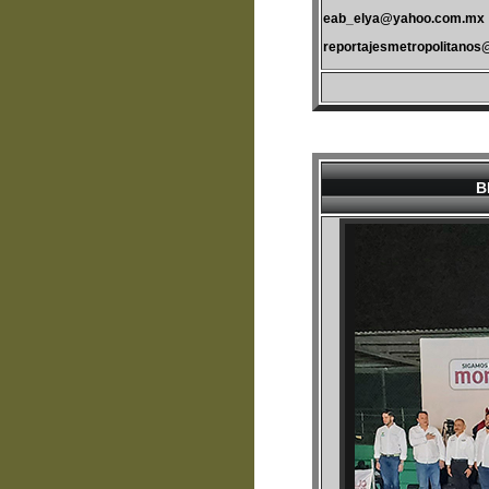
eab_elya@yahoo.com.mx
reportajesmetropolitano
B