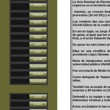
La lista Nominal de Elector
Enero
registros en el territorio n
Además, se crearon listas
Febrero
preventiva (30 mil 391) y e
Los sondeos dan una clara
Marzo
Xóchitl Gálvez de la coali
Abril
En tercer lugar, va Jorge 
de ganar, al igual que los
Mayo
Ruiz, y el actor Eduardo Ve
Junio
De ganar las elecciones p
Ellas es una científica 
Julio
presidente López Obrador.
Agosto
Nieta de inmigrantes ser
universidad pública UNAM y
Septiembre
Fue secretaría de Medio A
Octubre
Como delegada de Tlalpan
niños.
Noviembre
También fue acusada de un
muertos y 80 heridos en 20
2020
Defendió a su equipo y op
indemnizar víctimas y evita
Enero
Estos escándalos le han val