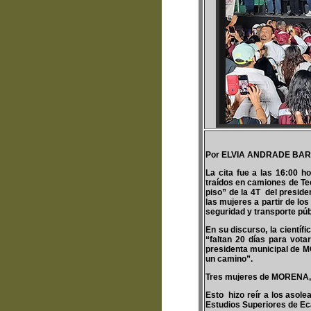
Por ELVIA ANDRADE BA
La cita fue a las 16:00 h
traídos en camiones de Te
piso” de la 4T del presid
las mujeres a partir de lo
seguridad y transporte púb
En su discurso, la científi
“faltan 20 días para vota
presidenta municipal de M
un camino”.
Tres mujeres de MORENA, q
Esto hizo reír a los asole
Estudios Superiores de Ec