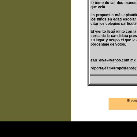
lo tomo de las dos manos,
que veía.
La propuesta más aplaudid
los niños en edad escolar 
citar los colegios particul
El viento llegó junto con 
cerca de la candidata pres
su lugar y ocupo el que le
porcentaje de votos.
eab_elya@yahoo.com.mx
reportajesmetropolitano
El con