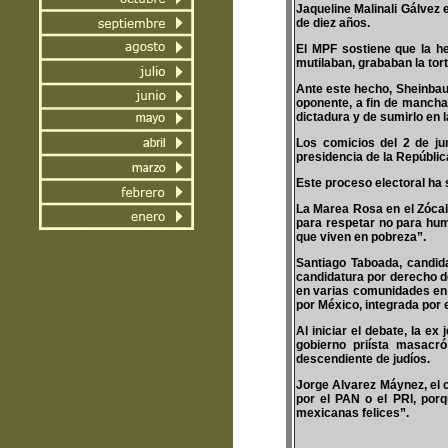
Jaqueline Malinali Gálvez
de diez años.
El MPF sostiene que la h
mutilaban, grababan la tort
Ante este hecho, Sheinbau
oponente, a fin de mancha
dictadura y de sumirlo en l
Los comicios del 2 de ju
presidencia de la Repúblic
Este proceso electoral ha 
La Marea Rosa en el Zócal
para respetar no para humi
que viven en pobreza”.
Santiago Taboada, candi
candidatura por derecho de 
en varias comunidades en 
por México, integrada por 
Al iniciar el debate, la ex
gobierno priísta masacró
descendiente de judíos.
Jorge Alvarez Máynez, el 
por el PAN o el PRI, por
mexicanas felices”.