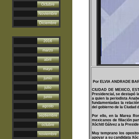
Octubre
Noviembre
Diciembre
2016
marzo
abril
mayo
junio
Por ELVIA ANDRADE BA
julio
CIUDAD DE MEXICO, ESTA
Presidencial, se destapó l
junio
a quien la periodista Anab
fundamentadas la relación
agosto
del gobierno de la Ciudad 
septiembre
Por ello, en la Marea Ro
mexicanos de filiación pan
Xóchitl Gálvez a la Presi
octubre
Muy temprano los opositore
noviembre
apoyar a su candidata Xóch