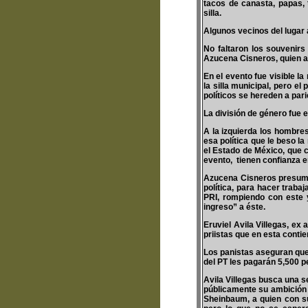
tacos de canasta, papas, 
silla.
Algunos vecinos del lugar 
No faltaron los souvenir
Azucena Cisneros, quien asp
En el evento fue visible l
la silla municipal, pero e
políticos se hereden a pari
La división de género fue 
A la izquierda los hombres
esa política que le beso l
el Estado de México, que c
evento, tienen confianza e
Azucena Cisneros presume
política, para hacer traba
PRI, rompiendo con este 
ingreso” a éste.
Eruviel Avila Villegas, ex
priistas que en esta conti
Los panistas aseguran que
del PT les pagarán 5,500 
Avila Villegas busca una s
públicamente su ambición 
Sheinbaum, a quien con su