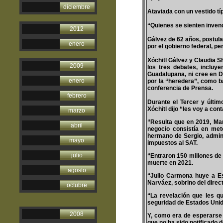
diciembre
Ataviada con un vestido típi
“Quienes se sienten invenc
2012
Gálvez de 62 años, postula
enero
por el gobierno federal, pe
Xóchitl Gálvez y Claudia 
2009
los tres debates, incluy
Guadalupana, ni cree en D
enero
por la “heredera”, como b
conferencia de Prensa.
febrero
Durante el Tercer y último
Xóchitl dijo “les voy a con
marzo
“Resulta que en 2019, Ma
abril
negocio consistía en met
hermano de Sergio, admin
mayo
impuestos al SAT.
julio
“Entraron 150 millones de 
muerte en 2021.
agosto
“Julio Carmona huye a Es
Narváez, sobrino del direc
octubre
“La revelación que les q
seguridad de Estados Unido
2008
Y, como era de esperarse 
que no ha sido notificado 