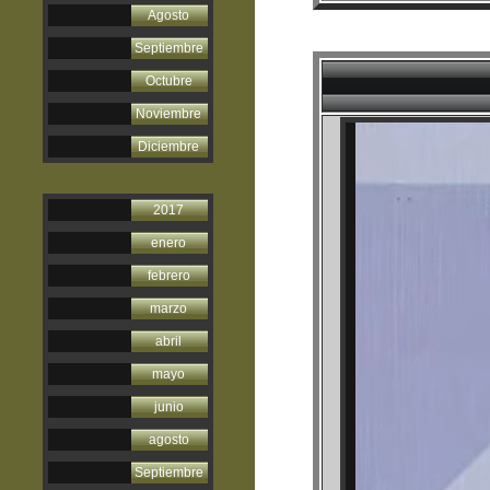
Agosto
Septiembre
Octubre
Noviembre
Diciembre
2017
enero
febrero
marzo
abril
mayo
junio
agosto
Septiembre