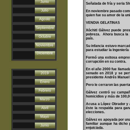
Junio
Señalada de fría y seria S
Julio
En noviembre pasado compa
quien fue su amor de la u
Agosto
VENDIA GELATINAS
Septiembre
Xóchitl Gálvez puede pres
pobreza. Ahora busca la p
Octubre
país.
Noviembre
Su infancia estuvo marcada
para estudiar la Ingenier
Diciembre
Formó una exitosa empresa
corrupción en su contra.
En el año 2000 fue llamada
2019
senado en 2018 y se perf
presidente Andrés Manuel 
Enero
Pero le cerraron las puerta
Febrero
Gálvez centró su campañ
homicidios y más de 100,00
Marzo
Acusa a López Obrador y a 
Abril
éste la respalda para gan
elecciones.
Mayo
Gálvez es apoyada por una 
familiar aunque ha dicho
Junio
enjuiciada.