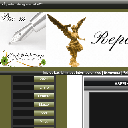
sÃ¡bado 8 de agosto del 2026
Inicio
/
Las Ultimas
/
Internacionales
|
Economìa
|
Pol
2024
ASESI
Enero
Febrero
Marzo
Abril
Mayo