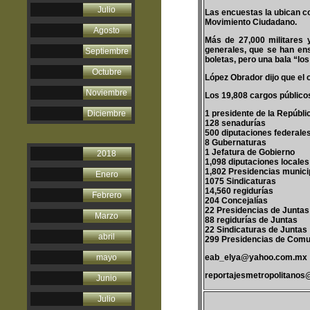
Julio
Las encuestas la ubican co
Movimiento Ciudadano.
Agosto
Más de 27,000 militares 
generales, que se han ens
Septiembre
boletas, pero una bala “los
Octubre
López Obrador dijo que el o
Noviembre
Los 19,808 cargos públicos
Diciembre
1 presidente de la Repúbli
128 senadurías
500 diputaciones federale
8 Gubernaturas
1 Jefatura de Gobierno
2018
1,098 diputaciones locales
1,802 Presidencias munici
Enero
1075 Sindicaturas
14,560 regidurías
Febrero
204 Concejalías
22 Presidencias de Juntas
Marzo
88 regidurías de Juntas
22 Sindicaturas de Juntas
abril
299 Presidencias de Com
mayo
eab_elya@yahoo.com.mx
reportajesmetropolitano
Junio
Julio