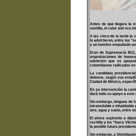
Antes de que llegara la 
vastilla, el calor aún era in
A las cinco de la tarde la
lo advirtieron, entre los 
y un hombre empuñado una
Eran de Supremacía M11, a
organizaciones de honora
advierten que es apoyad
colombianos radicados en
La candidata presidencial
dolosos, según sus estadís
Ciudad de México, específ
En su intervención la can
dará todo su apoyo a este p
Sin embargo, ninguna de lo
intransitable e inhabitable
aire, agua y suelo, entre 
El ahora aspirante a dipu
rechifla y los “fuera Vilch
la posible futura president
Sin embargo, a Sheinbaum le