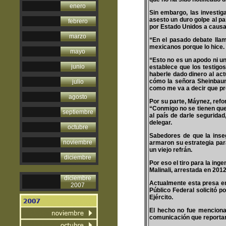
enero
Sin embargo, las investig
asesto un duro golpe al p
febrero
por Estado Unidos a causa 
marzo
“En el pasado debate lla
mexicanos porque lo hice.
mayo
“Esto no es un apodo ni un
junio
establece que los testigo
haberle dado dinero al act
cómo la señora Sheinbaum 
julio
como me va a decir que pre
agosto
Por su parte, Máynez, refo
“Conmigo no se tienen que 
septiembre
al país de darle segurida
delegar.
octubre
Sabedores de que la inseg
noviembre
armaron su estrategia para
un viejo refrán.
diciembre
Por eso el tiro para la ing
Malinali, arrestada en 20
diciembre
Actualmente esta presa en
2007
Público Federal solicitó 
Ejército.
El hecho no fue mencionad
comunicación que reportaro