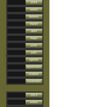
2014
enero
febrero
marzo
abril
mayo
junio
julio
agosto
septiembre
octubre
noviembre
2013
enero