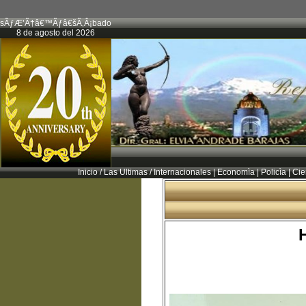
sÃƒÆ’Ã†â€™Ãƒâ€šÃ‚Â¡bado
8 de agosto del 2026
Inicio
/
Las Ultimas
/
Internacionales
|
Economìa
|
Policìa
|
Cie