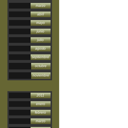
marzo
abril
mayo
junio
julio
agosto
septiembre
octubre
noviembre
2011
enero
febrero
marzo