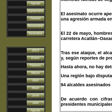
Agosto
Septiembre
El asesinato ocurre ap
una agresión armada en
Octubre
Noviembre
El 22 de mayo, hombres 
Diciembre
carretera Acatlán–Oaxac
2023
Tras ese ataque, el al
y, según reportes de pre
Enero
Febrero
Hasta ahora, no hay dete
Marzo
Una región bajo disputa
Abril
94 alcaldes asesinados
Mayo
Junio
De acuerdo con cifras
Julio
presidentes municipale
Agosto