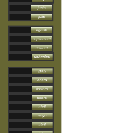
junio
julio
agosto
septiembre
octubre
diciembre
2009
enero
febrero
marzo
abril
mayo
abril