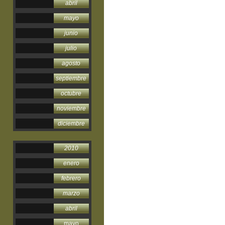
abril
mayo
junio
julio
agosto
septiembre
octubre
noviembre
diciembre
2010
enero
febrero
marzo
abril
mayo