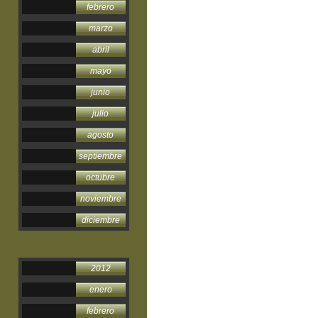
febrero
marzo
abril
mayo
junio
julio
agosto
septiembre
octubre
noviembre
diciembre
2012
enero
febrero