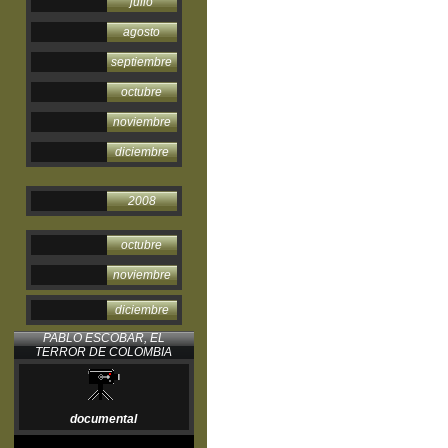
julio
agosto
septiembre
octubre
noviembre
diciembre
2008
octubre
noviembre
diciembre
PABLO ESCOBAR, EL
TERROR DE COLOMBIA
documental