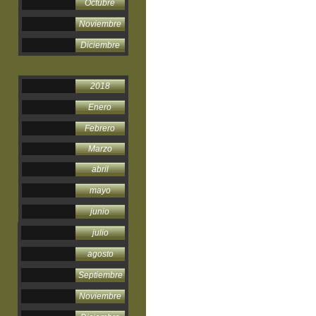
Octubre
Noviembre
Diciembre
2018
Enero
Febrero
Marzo
abril
mayo
junio
julio
agosto
Septiembre
Noviembre