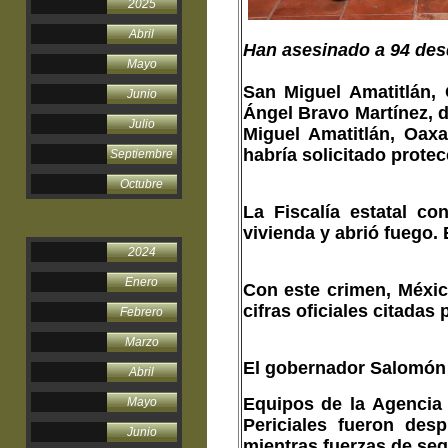
2025
Abril
Han asesinado a 94 des
Mayo
San Miguel Amatitlán, 
Junio
Ángel Bravo Martínez
, 
Julio
Miguel Amatitlán, Oa
habría solicitado protec
Septiembre
Octubre
La Fiscalía estatal 
vivienda y abrió fuego. 
2024
Enero
Con este crimen, Méxi
cifras oficiales citadas
Febrero
Marzo
El gobernador Salomón 
Abril
Equipos de la Agencia E
Mayo
Periciales fueron des
Junio
mientras fuerzas de seg